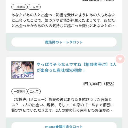
一部無料
二人用
あなたがあの人と出会って影響を受けたようにあの人もあなた
と出会ったことで、気づきや覚悟が芽生えたようです。あなた
と出会ったからあの人の気持ちに起こった変化とあなたとの未
来をどう考えているのか、魔術師のタロットが明らかにしてい
きます。
魔術師のトートタロット
やっぱりそうなんですね【相談者号泣】2人
が出会った意味/愛の宿命！
1回 3,300円（税込）
一部無料
二人用
【女性専用メニュー】最愛の彼とあなたを結びつけた宿命と
は？ 2人の出会い、現状、そしてこの恋のゴールまで細密に
鑑定させていただきます。2人の愛の行く末をぜひお確かめく
ださい。
mana◆禰古末タロット