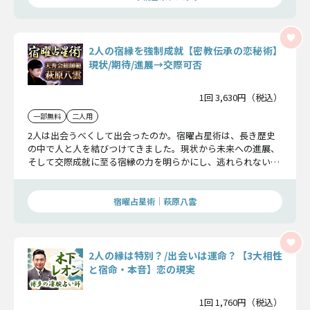
2人の宿縁を強制成就【密教伝承の恋秘術】
現状/期待/進展→交際可否
1回 3,630円（税込）
一部無料
二人用
2人は出会うべくして出会ったのか。宿曜占星術は、長き歴史
の中で人と人を結びつけてきました。現状から未来への進展、
そして交際成就に至る宿縁の力を明らかにし、逃れられない結
びつきを示します。
宿曜占星術│萩原八雲
2人の縁は特別？/出会いは運命？【3大相性
と宿命・本音】恋の現実
1回 1,760円（税込）