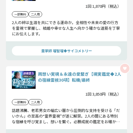
1回 1,870円（税込）
一部無料
二人用
2人の絆は生涯を共にできる運命か。全相性や未来の愛の行方
を霊視で掌握し、結婚や幸せな人生へ向かう確かな道筋を丁寧
にお伝えします。
霊掌師 瑠智瑠◆サイコメトリー
両想い実現＆永遠の愛繋ぎ【現実鑑定◆2人
の宿縁霊視30項】転機/最終
1回 3,850円（税込）
一部無料
二人用
話題沸騰、老若男女の幅広い層から圧倒的な支持を受ける「だ
いかん」の至高の“霊界霊視”が遂に解禁。2人の間にある特別
な宿縁を呼び覚まし、想いを繋ぐ。必勝成就の鑑定をお確かめ
ください。