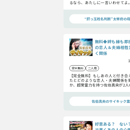
るなら、あたしに一言いわせてよ
人は、こんな「特別な宿縁」で繋
よ！
“肝っ玉姓名判断”太宰府の
無料◆絆も縁も即
の恋人＆夫婦相性
く関係
完全無料
二人用
【完全無料】もしあの人と付き合
たとどのような恋人・夫婦関係を
か、超常霊力を持つ佐伯真央が2人
らかにします。この鑑定で2人の恋
ください。
佐伯真央のサイキック霊
好意ある？ ない
で暴くあの人の心