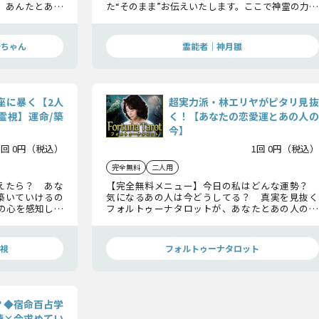
。あんたとあの
た“そのまま”お伝えいたします。ここで神霊の力を
がっているんだ
お借りし、あなたとあの人の恋成就を一気に手繰
り寄せていきましょう。
母ちゃん
霊能者｜神月雛
座に暴く【2人
超実力派・林エリヤがピタリ見抜
霊視】運命/築
く！【あなたの恋愛運とあの人の
今】
1回 0円（税込）
1回 0円（税込）
完全無料
二人用
えたら？ あな
【完全無料メニュー】今日の私はどんな運勢？
築いていけるの
気になるあの人は今どうしてる？ 真実を見抜く
の心を感知し明
フォルトゥーナタロットが、あなたとあの人の現
運命を見極めて
状を占い“恋に役立つアドバイス”を贈ります！
視
フォルトゥーナタロット
？◆宿命百占学
情×今求めてい