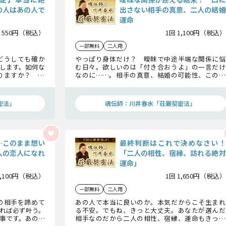
の人はあの人で
出さない相手の真意、二人の結婚
運命
 550円（税込）
1回 1,100円（税込）
一部無料
二人用
どうしても確か
やっぱり身体だけ？ 曖昧で中途半端な関係に悩
します。如何な
む日々。欲しいのは「付き合おうよ」の一言だけ
りますか？ さ
なのに……。相手の真意、結婚の可能性、この関
係が辿る結末を、川井春水がはっきりお教えしま
す。
密法」
魂伝師：川井春水「荘厳契密法」
…このまま想い
最終判断はこれで決めなさい！
人の恋人になれ
「二人の相性、宿縁、訪れる絶対
運命」
1,100円（税込）
1回 1,650円（税込）
一部無料
二人用
の相手を諦めて
あの人で本当に良いのか。本気だからこそ生まれ
れば必ず叶う。
る不安。でもね、きっと大丈夫。あなたが選んだ
事です。あの人
相手なのだから二人の相性、宿縁、運命もきっと