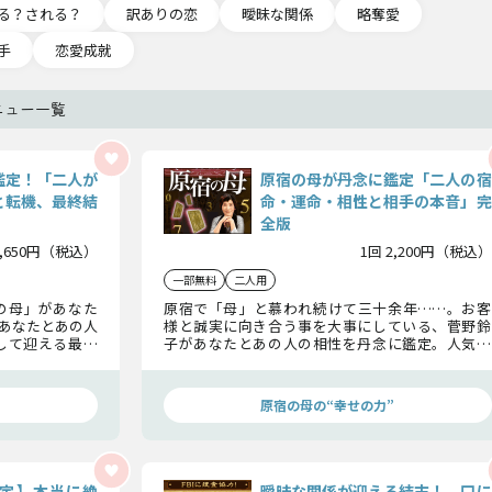
る？される？
訳ありの恋
曖昧な関係
略奪愛
手
恋愛成就
ニュー一覧
鑑定！「二人が
原宿の母が丹念に鑑定「二人の宿
と転機、最終結
命・運命・相性と相手の本音」完
全版
1,650円（税込）
1回 2,200円（税込）
一部無料
二人用
の母」があなた
原宿で「母」と慕われ続けて三十余年……。お客
あなたとあの人
様と誠実に向き合う事を大事にしている、菅野鈴
して迎える最終
子があなたとあの人の相性を丹念に鑑定。人気の
？
実力を余す事なく発揮します！
”
原宿の母の“幸せの力”
定】本当に絶
曖昧な関係が迎える結末！ 口に