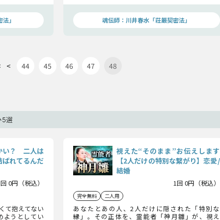
ししますね。
良いはずよ。恐れず自分を信じて鑑定してくださ
い。
密法」
魂伝師：川井春水「荘厳契密法」
<
<
44
45
46
47
48
5選
かい？ 二人は
視えた“そのまま”お伝えします
結ばれてるんだ
【2人だけの特別な繋がり】恋愛/
結婚
1回 0円（税込）
1回 0円（税込）
完全無料
二人用
くて抱えてない
あなたとあの人、2人だけに隠された「特別な
めようとしてい
縁」。その正体を、霊能者「神月雛」が、視え