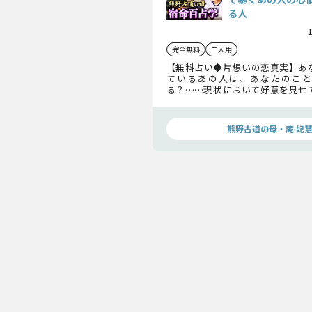
る人
完全無料
二人用
【無料占い◆片想いの恋真実】あ
ているあの人は、あなたのこと
る？……現状において好意を見せ
なぜ？ どんな人を求めている？
ちょっと聞いてみませんか？ 怖
ち着けていらしてね。
熊野古道の母・庵 妃