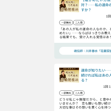
対？……私の運命
すか？
1回
一部無料
二人用
「あの人が私の運命の人なのか、
めたい」……ならばはっきりお教え
る結果でも、受け入れる覚悟はあ
あこれが答えです！
魂伝師：川井春水「荘厳契
運命が知りたい…
続ければ私はあの
る？
1回 
一部無料
二人用
どうせ私じゃ無理だから、と意中
いませんか？ 恋も願いも想い続け
大切な事はその想いを貫く心を持つ