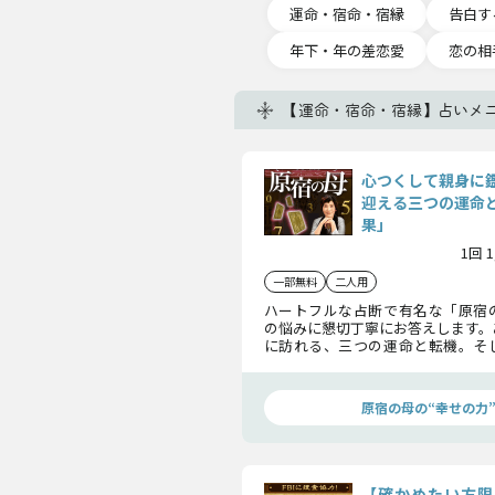
運命・宿命・宿縁
告白す
年下・年の差恋愛
恋の相
【運命・宿命・宿縁】占いメ
心つくして親身に
迎える三つの運命
果」
1回 
一部無料
二人用
ハートフルな占断で有名な「原宿
の悩みに懇切丁寧にお答えします。
に訪れる、三つの運命と転機。そ
結果……聞く準備はできていますか
原宿の母の“幸せの力
【確かめたい方限