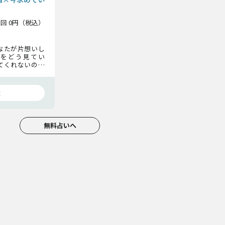
1回 0円（税込）
なたが片想いし
をどう見てい
てくれないのは
 その真相を、
がらずに心を落
慧
無料占いへ