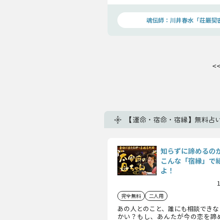
との恋が叶う確率、その運命をお話
魂伝師：川井春水「荘厳契
<
【運命・宿命・宿縁】無料占い
知らずに諦めるの
こんな「宿縁」で
よ！
完全無料
二人用
あの人とのこと、誰にも相談できな
かい？もし、あんたが今の恋を諦