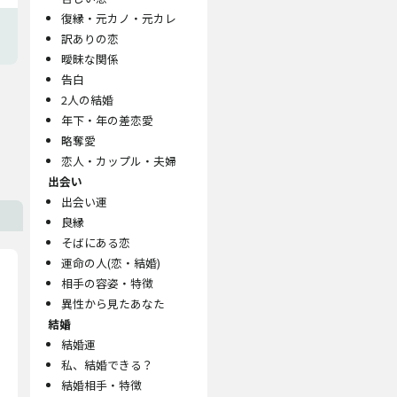
復縁・元カノ・元カレ
訳ありの恋
曖昧な関係
告白
2人の結婚
年下・年の差恋愛
略奪愛
恋人・カップル・夫婦
出会い
出会い運
良縁
そばにある恋
運命の人(恋・結婚)
相手の容姿・特徴
異性から見たあなた
結婚
結婚運
私、結婚できる？
結婚相手・特徴