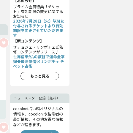
【お知らせ】
プライム会員特典「チケッ
ト」有効期限の変更に関する
お知らせ
2026年7月28日（火）以降に
付与されるチケットより有効
期限を変更させていただきま
す
【新コンテンツ】
ザチョジェ・リンポチェ氏監
修コンテンツがリリース♪
世界信奉/仏の叡智で運命全掌
握◆最高位僧侶リンポチェ チ
ベット占術
もっと見る
ニュースレター登録（無料）
cocoloni占い館オリジナルの
情報や、cocoloniや監修者の
最新情報、その他お得な情報
などが届きます。