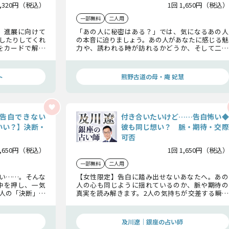
1,320円（税込）
1回 1,650円（税込）
一部無料
二人用
、進展に向けて
「あの人に秘密はある？」では、気になるあの人
したりしてくれ
の本音に迫りましょう。あの人があなたに感じる魅
をカードで解明
力や、誘われる時が訪れるかどうか、そして二人
の距離が縮まって恋が進展する瞬間まで、あの人の
気持ちを余すことなくお伝えします……
ト
熊野古道の母・庵 妃慧
告白できない
付き合いたいけど……告白怖い◆
いい？】決断・
彼も同じ想い？ 脈・期待・交際
可否
1,650円（税込）
1回 1,650円（税込）
一部無料
二人用
い……。そんな
【女性限定】告白に踏み出せないあなたへ。あの
中を押し、一気
人の心も同じように揺れているのか、脈や期待の
人の「決断」や
真実を読み解きます。2人の気持ちが交差する瞬間
真実を読み解い
と交際の可能性、未来へ進む勇気を持つための答
えを明確に示します。
及川遼｜銀座の占い師