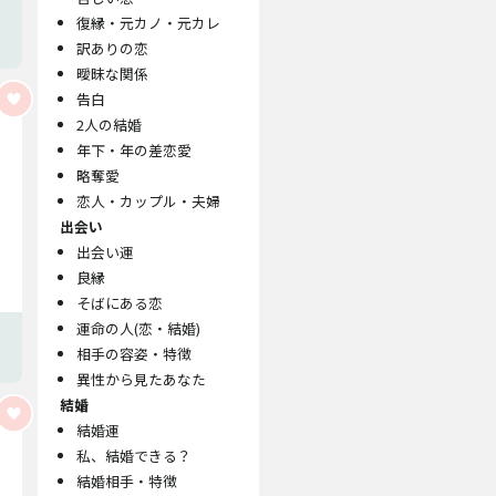
復縁・元カノ・元カレ
訳ありの恋
曖昧な関係
告白
2人の結婚
年下・年の差恋愛
略奪愛
恋人・カップル・夫婦
出会い
出会い運
良縁
そばにある恋
運命の人(恋・結婚)
相手の容姿・特徴
異性から見たあなた
結婚
結婚運
私、結婚できる？
結婚相手・特徴