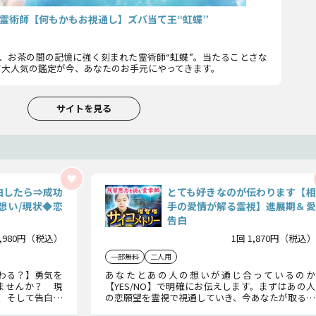
霊術師【何もかもお視通し】ズバ当て王“虹蝶”
、お茶の間の記憶に強く刻まれた霊術師“虹蝶”。当たることさな
す大人気の鑑定が今、あなたのお手元にやってきます。
サイトを見る
白したら⇒成功
とても好きなのが伝わります【相
想い/現状◆恋
手の愛情が解る霊視】進展期＆愛
告白
1,980円（税込）
1回 1,870円（税込）
一部無料
二人用
わる？】勇気を
あなたとあの人の想いが通じ合っているのか
ませんか？ 現
【YES/NO】で明確にお伝えします。まずはあの人
、そして告白の
の恋願望を霊視で視通していき、今あなたが取るべ
択をしてくださ
き行動やこの先恋運命が進展へと動くのかハッキ