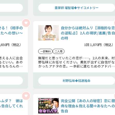
リお伝えします。
霊掌師 瑠智瑠◆サイコメトリー
せる！《相手の
自分からは絶対ムリ【消極的な恋
んたへの想い〜
の逆転占】2人の現状/進展/告白
の時
1,650円（税込）
1回 1,870円（税込）
一部無料
二人用
思える人に出会
無理だと思っていたこの恋が……。2人の未来、村
るといい。あの
野弘味にお任せください。勇気が出ずに自信がな
はもちろんのこ
かったアナタの恋。一歩前に進むためのアドバイ
教えるよ。あの
スを送りましょう。まだまだ諦めるのは早いので
熟読するとあん
す。
村野弘味◆招運推命
もムダ？ 彼は
完全公開【あの人の秘密】恋に臆
＆告白してくれ
病な理由＆抱える闇⇒あなたへの
告白