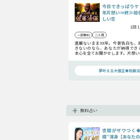
今日できっぱりケ
年片想い⇒終≫相手
しい恋
1回 
一部無料
二人用
進展ないままXX年。今更告白も、
きないのなら、あなたが納得でき
本心を全てお聞かせします。片想い
恋か。確実に訪れる結末を知り、長
をつけましょう。
夢叶える大僧正◆佐藤法
無料占い
世間がザワつく◆
蝶”渾身【あなたの