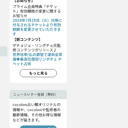
【お知らせ】
プライム会員特典「チケッ
ト」有効期限の変更に関する
お知らせ
2026年7月28日（火）以降に
付与されるチケットより有効
期限を変更させていただきま
す
【新コンテンツ】
ザチョジェ・リンポチェ氏監
修コンテンツがリリース♪
世界信奉/仏の叡智で運命全掌
握◆最高位僧侶リンポチェ チ
ベット占術
もっと見る
ニュースレター登録（無料）
cocoloni占い館オリジナルの
情報や、cocoloniや監修者の
最新情報、その他お得な情報
などが届きます。