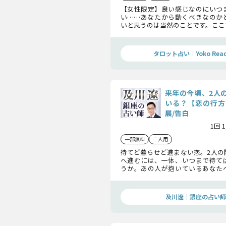
【女性限定】良い感じなのにいつ
い……あなたから動くべきなのか
いと思うのは当然のことです。ここ
無や彼の本心を視抜き、最終的な結
していきましょう。
タロット占い｜Yoko Read
来年の今頃、2人
いる？【恋の行方
展/告白
1回 
一部無料
二人用
待てど暮らせど進まない恋。2人の
へ進むには、一体、いつまで待て
うか。あの人が抱いているあなた
解き、平行線だった関係が急接近す
その先にある2人の恋の行方を明ら
及川遼｜銀座の占い師