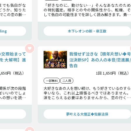
までも告白がな
「好きなのに、動けない…」そんなあなたのため
どうか、知りた
の特別鑑定。相手との今の関係性から、転機、そ
でこの恋の脈有
して告白の可能性までを詳しく読み解きます。勇気
論まで明らかに
が出せない奥手な恋に、そっと背中を押すメッセ
ージをお届けします。
ing
木下レオンの新・帝王数
の交際始まって
我慢せず泣きな【積年片想い◆号
を大解明】進
泣決断SP】あの人の本音/恋進展/
告白
1,650円（税込）
1回 1,650円（税込）
一部無料
二人用
関係が次の段階
大好きなあの人を想い続け、もう好きでいるのすら
ばいいのでしょ
辛いなら、これ以上頑張るべきではありません。
への想いを読み
涙をこらえる必要はありませんから、恋の行く末
る日。そして、
も相手の本心も全て受けとめ、積年の片想いに別
かにします。
れを告げましょう。
夢叶える大僧正◆佐藤法偀