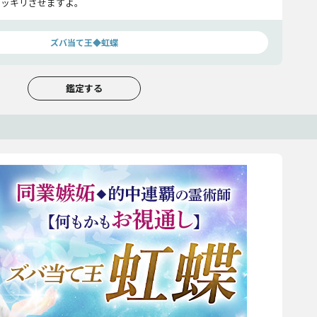
ハッキリさせますよ。
ズバ当て王◆虹蝶
鑑定する