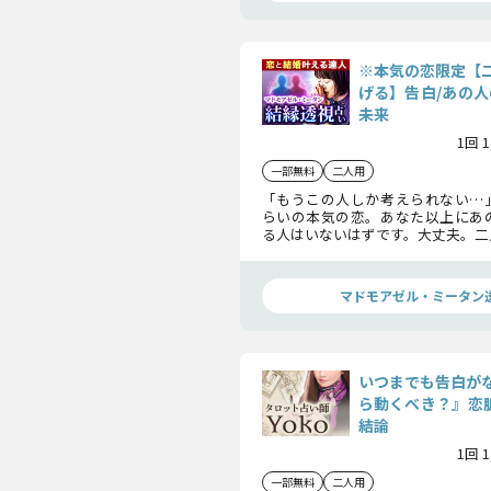
※本気の恋限定【
げる】告白/あの人
未来
1回 
一部無料
二人用
「もうこの人しか考えられない…
らいの本気の恋。あなた以上にあ
る人はいないはずです。大丈夫。二
られます。今のあの人の気持ちから
の恋の展望まで全てを明らかにして
マドモアゼル・ミータン
いつまでも告白が
ら動くべき？』恋脈
結論
1回 
一部無料
二人用