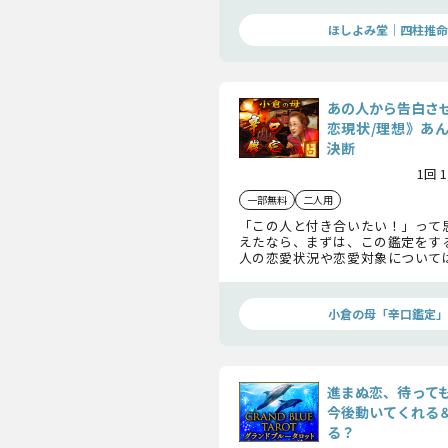
いね。
ほしよみ堂｜四柱推命
あの人から告白さ
恋現状/理想》あ
決断
1回 
一部無料
二人用
「この人と付き合いたい！」って
えたなら、まずは、この鑑定をす
人の恋愛状況や恋愛対象について
と、あんたをどう思っているのかを
人から告白させたいなら、これを
たが望む結果につながるだろうね。
小倉の母「辛口鑑定」
進まぬ恋、待って
今後動いてくれる
る？