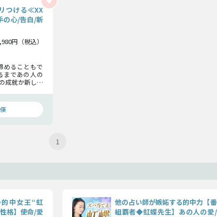
リつける≪XX
の心/告白/新
1,980円（税込）
諦めることもで
るまであの人の
の成就か新しい
い恋煩いにケリ
偀
1
的中女王“虹
他の占い師が嫉妬する的中力【番
性格】使命/愛
組覇者◆虹蝶先生】あの人の愛/