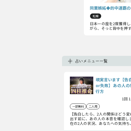
同業嫉妬◆的中連覇の
虹蝶
日本一の座を2度獲得し
がら、そっと背中を押
占いメニュー一覧
現実言います【告
or失敗】あの人の
行方
1回 
一部無料
二人用
【告白したら、2人の関係はどう変
出す前に、あの人の本音を確認し
在の2人の状況、あなたへの気持ち
成功率を知って、ぜひ後悔のない選