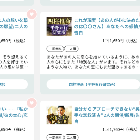
二人の想いを繋
これが現実【あの人が心に決めた
の願望/二人の
のは〇〇さん】あなたへの感情/
告白
1,650円（税込）
1回 1,650円（税込）
一部無料
二人用
」そう想えるく
あなたがあの人に恋心を抱いているように、あの
の人を好きでい
人の心にもまた「特別な人」がいます。それはどの
人の想いは繋げ
ような人物で、あなたの恋にもまだ望みはあるのか
これからの二人
どうか。2人の運命を読み解き、あの人が最終的に
いきますよ。
告白をする相手までをお伝えします。
透視
四柱推命【平野五行研究所】
ない……『私か
自分からアプローチできない“奥
/彼の本心/恋
手な恋救済占”2人の関係/新展/告
白
1,650円（税込）
1回 1,760円（税込）
一部無料
二人用