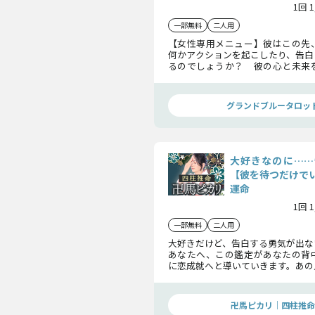
1回 
一部無料
二人用
【女性専用メニュー】彼はこの先
何かアクションを起こしたり、告白
るのでしょうか？ 彼の心と未来
します。
グランドブルータロッ
大好きなのに……
【彼を待つだけで
運命
1回 
一部無料
二人用
大好きだけど、告白する勇気が出な
あなたへ、この鑑定があなたの背
に恋成就へと導いていきます。あの
最終的な運命など、一緒に超丁寧に
ていきましょう。
卍馬ピカリ｜四柱推命