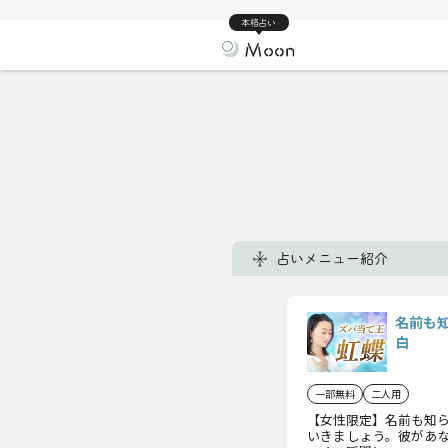
本格占い
占いメニュー紹介
名前も
白
一部無料
二人用
【女性限定】名前も知
いきましょう。彼があ