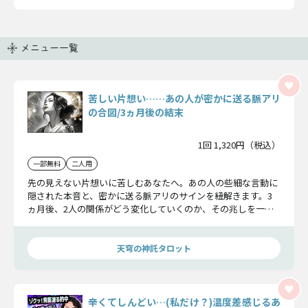
メニュー一覧
苦しい片想い……あの人が密かに送る脈アリ
の合図/3ヵ月後の結末
1回 1,320円（税込）
一部無料
二人用
先の見えない片想いに苦しむあなたへ。あの人の些細な言動に
隠された本音と、密かに送る脈アリのサインを紐解きます。3
ヵ月後、2人の関係がどう変化していくのか、その兆しを一緒
に見ていきましょう。
天穹の神託タロット
辛くてしんどい…(私だけ？)温度差感じるあ