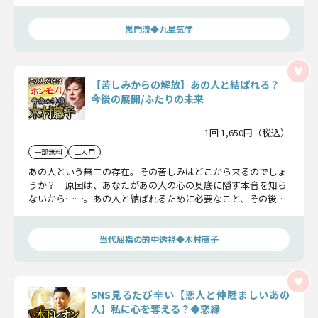
いるのか、きっと分かる筈です。
黒門流◆九星気学
【苦しみからの解放】あの人と結ばれる？
今後の展開/ふたりの未来
1回 1,650円（税込）
一部無料
二人用
あの人という無二の存在。その苦しみはどこから来るのでしょ
うか？ 原因は、あなたがあの人の心の奥底に隠す本音を知ら
ないから……。あの人と結ばれるために必要なこと、その後の
展開とふたりの未来についてこの藤子が包み隠さずお伝えしま
す。
当代屈指の的中透視◆木村藤子
SNS見るたび辛い【恋人と仲睦ましいあの
人】私に心を奪える？◆恋縁