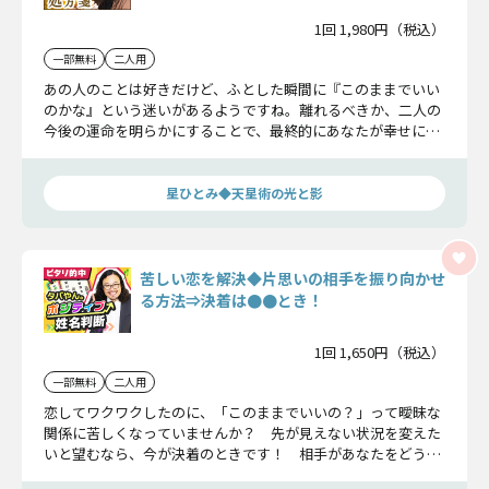
1回 1,980円（税込）
一部無料
二人用
あの人のことは好きだけど、ふとした瞬間に『このままでいい
のかな』という迷いがあるようですね。離れるべきか、二人の
今後の運命を明らかにすることで、最終的にあなたが幸せにな
れる選択を星ひとみがお教えしましょう。
星ひとみ◆天星術の光と影
苦しい恋を解決◆片思いの相手を振り向かせ
る方法⇒決着は●●とき！
1回 1,650円（税込）
一部無料
二人用
恋してワクワクしたのに、「このままでいいの？」って曖昧な
関係に苦しくなっていませんか？ 先が見えない状況を変えた
いと望むなら、今が決着のときです！ 相手があなたをどう想
っているのか、現状から一気に振り向かせる方法はあるのか、