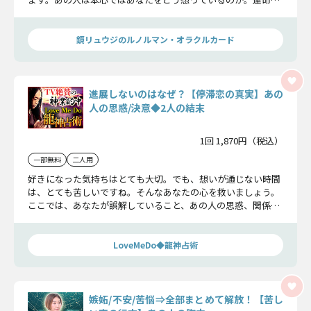
感じる相手は誰なのか？ そしてこの恋にどんな決断を下すの
か。すべてお話ししましょう。
鏡リュウジのルノルマン・オラクルカード
進展しないのはなぜ？【停滞恋の真実】あの
人の思惑/決意◆2人の結末
1回 1,870円（税込）
一部無料
二人用
好きになった気持ちはとても大切。でも、想いが通じない時間
は、とても苦しいですね。そんなあなたの心を救いましょう。
ここでは、あなたが誤解していること、あの人の思惑、関係が
変わるきっかけ、そして、2人が迎えるゴールまで、余すことな
く伝えます。この片想い、諦めるのはまだ早いでしょう。あな
たを幸せに導きます。
LoveMeDo◆龍神占術
嫉妬/不安/苦悩⇒全部まとめて解放！【苦し