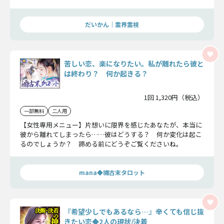
せになるための選択肢をお伝えいたします。
だいかん｜霊界霊視
苦しい恋、楽になりたい。私が離れたら彼と
は終わり？ 何か起きる？
1回 1,320円（税込）
一部無料
二人用
【女性専用メニュー】片想いに限界を感じたあなたが、本当に
彼から離れてしまったら……彼はどうする？ 何か変化は起こ
るのでしょうか？ 諦める前にどうぞご覧くださいね。
mana◆禰古末タロット
『希望少しでもあるなら…』辛くても信じ抜
きたい恋◆2人の現状/決着