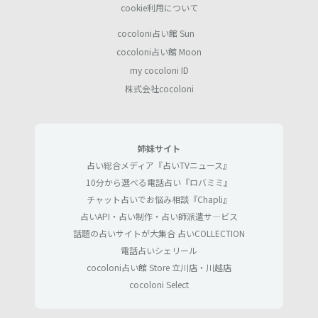
cookie利用について
cocoloni占い館 Sun
cocoloni占い館 Moon
my cocoloni ID
株式会社cocoloni
姉妹サイト
占い総合メディア『占いTVニュース』
10分から選べる電話占い『ロバミミ』
チャット占いでお悩み相談『Chapli』
占いAPI・占い制作・占い師派遣サ―ビス
話題の占いサイトが大集合 占いCOLLECTION
電話占いシェリール
cocoloni占い館 Store 立川店・川越店
cocoloni Select