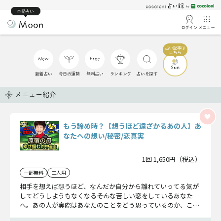
本格占い
ログイン
メニュー
新着占い
今日の運勢
無料占い
ランキング
占いを探す
メニュー紹介
もう諦め時？【想うほど遠ざかるあの人】あ
なたへの想い/秘密/恋真実
1回 1,650円（税込）
一部無料
二人用
相手を想えば想うほど、なんだか自分から離れていってる気が
してどうしようもなくなる――そんな苦しい恋をしているあなた
へ。あの人が実際はあなたのことをどう思っているのか、この
恋の真実に迫ってみませんか。そこには隠しておきたい“あの