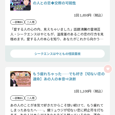
の人との恋◆交際の可能性
1回 1,650円（税込）
一部無料
二人用
「愛する人の心の内、見えちゃいました」話題沸騰の霊視芸
人・シークエンスはやともが、温度差のあるこの恋の行方を見
極めます。愛する人の本心を知り、あなたがこれから向かうべ
き道を指し示していきましょう。
シークエンスはやともの怪談霊視
もう疲れちゃった……でも好き【切ない恋の
運命】あの人の本音⇒決断
1回 1,100円（税込）
一部無料
二人用
あの人のことが本気で好きだからこそ想い続けて、もう疲れて
しまったあなたへ……。鏡リュウジが切ない恋に終止符を打ち
ます。あの人は本心ではあなたをどう想っているのか。運命を