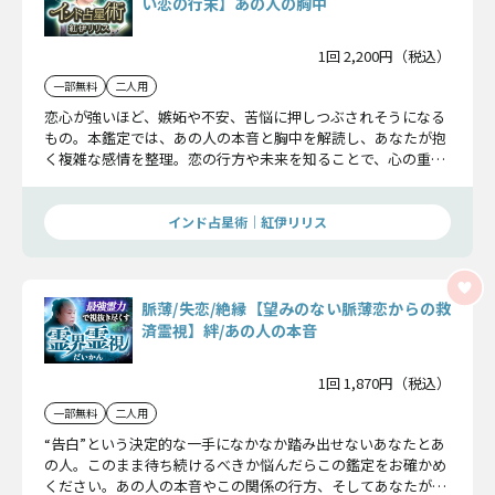
い恋の行末】あの人の胸中
1回 2,200円（税込）
一部無料
二人用
恋心が強いほど、嫉妬や不安、苦悩に押しつぶされそうになる
もの。本鑑定では、あの人の本音と胸中を解読し、あなたが抱
く複雑な感情を整理。恋の行方や未来を知ることで、心の重み
を軽くすることができますよ。
インド占星術｜紅伊リリス
脈薄/失恋/絶縁【望みのない脈薄恋からの救
済霊視】絆/あの人の本音
1回 1,870円（税込）
一部無料
二人用
“告白”という決定的な一手になかなか踏み出せないあなたとあ
の人。このまま待ち続けるべきか悩んだらこの鑑定をお確かめ
ください。あの人の本音やこの関係の行方、そしてあなたが幸