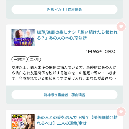
卍馬ピカリ｜四柱推命
脈薄/進展の兆しナシ『想い続けたら報われ
る？』あの人の本心/恋決断
1回 990円（税込）
一部無料
二人用
友達以上、恋人未満の関係に悩んでいる方。最終的にあの人か
ら告白され友達関係を脱却する運命をこの鑑定で導いていきま
す。今置かれている現状をまずは受け入れ、あなたが最適な恋
の決断を下せるようお話します。
龍神憑き霊能者｜羽山璃香
あの人との愛を選んで正解？【関係継続⇔離
れるべき】二人の運命/幸せ