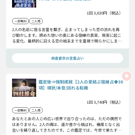
1回 3,630円（税込）
一部無料
二人用
2人の名前に宿る言霊を繋ぎ、止まってしまった恋の流れを再
び動かします。諦めた想いの奥にある宿縁の真実、現実に起こ
る変化、最終的に迎える恋の結末までを霊視で明らかにしま
す。
麻倉蒼衣の言霊占い
鑑定後⇒強制成就【2人の愛結ぶ宿縁占◆30
項】現状/本音/訪れる転機
1回 3,740円（税込）
一部無料
二人用
あなたとあの人――この広い世界で巡り合ったのは、ただの偶然で
はありません。2人の魂は、遥か昔から結ばれ、幾度となく出
会いを繰り返してきたのです。この鑑定では、今世で果たすべ