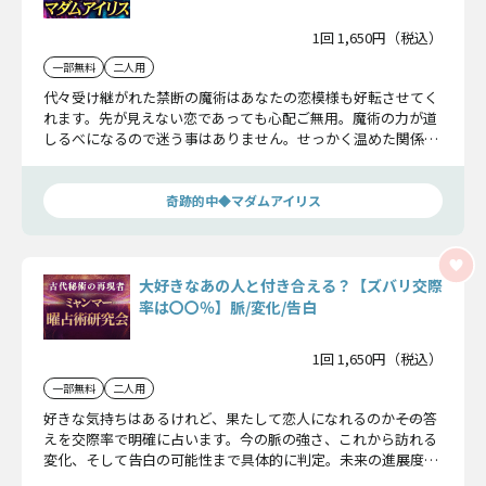
1回 1,650円（税込）
一部無料
二人用
代々受け継がれた禁断の魔術はあなたの恋模様も好転させてく
れます。先が見えない恋であっても心配ご無用。魔術の力が道
しるべになるので迷う事はありません。せっかく温めた関係で
す。悲恋にしないためにもきちんと確認しておきましょう！
奇跡的中◆マダムアイリス
大好きなあの人と付き合える？【ズバリ交際
率は〇〇％】脈/変化/告白
1回 1,650円（税込）
一部無料
二人用
好きな気持ちはあるけれど、果たして恋人になれるのか――その答
えを交際率で明確に占います。今の脈の強さ、これから訪れる
変化、そして告白の可能性まで具体的に判定。未来の進展度を
はっきり示す占いです。