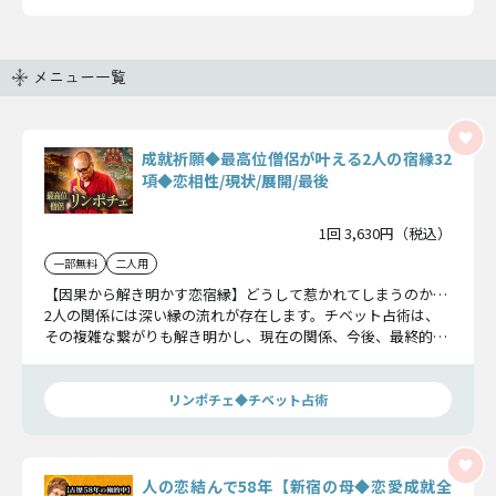
メニュー一覧
成就祈願◆最高位僧侶が叶える2人の宿縁32
項◆恋相性/現状/展開/最後
1回 3,630円（税込）
一部無料
二人用
【因果から解き明かす恋宿縁】どうして惹かれてしまうのか…
2人の関係には深い縁の流れが存在します。チベット占術は、
その複雑な繋がりも解き明かし、現在の関係、今後、最終的な
結末までを明らかにします。
リンポチェ◆チベット占術
人の恋結んで58年【新宿の母◆恋愛成就全