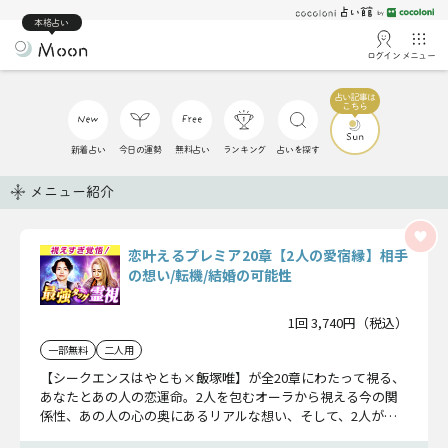
本格占い
ログイン
メニュー
新着占い
今日の運勢
無料占い
ランキング
占いを探す
メニュー紹介
恋叶えるプレミア20章【2人の愛宿縁】相手
の想い/転機/結婚の可能性
1回 3,740円（税込）
一部無料
二人用
【シークエンスはやとも×飯塚唯】が全20章にわたって視る、
あなたとあの人の恋運命。2人を包むオーラから視える今の関
係性、あの人の心の奥にあるリアルな想い、そして、2人が結
婚までいく可能性まで…超プレミアな内容で詳しく占います！