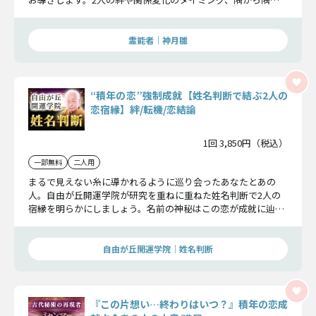
で包み隠さずお伝えいたします。
霊能者｜神月雛
“積年の恋”強制成就【姓名判断で結ぶ2人の
恋宿縁】絆/転機/恋結論
1回 3,850円（税込）
一部無料
二人用
まるで見えない糸に導かれるように巡り会ったあなたとあの
人。自由が丘開運学院が研究を重ねに重ねた姓名判断で2人の
宿縁を明らかにしましょう。名前の神秘はこの恋が成就に辿り
つくまでの道のりを照らし、幸せな未来をあなたに授けてくれ
ます。
自由が丘開運学院│姓名判断
『この片想い…終わりはいつ？』積年の恋成