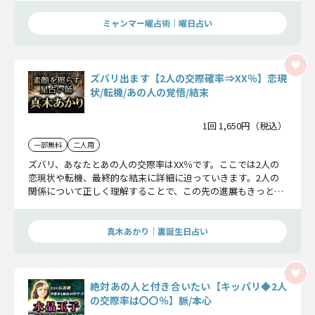
ミャンマー曜占術│曜日占い
ズバリ出ます【2人の交際確率⇒XX％】恋現
状/転機/あの人の覚悟/結末
1回 1,650円（税込）
一部無料
二人用
ズバリ、あなたとあの人の交際率はXX％です。ここでは2人の
恋現状や転機、最終的な結末に詳細に迫っていきます。2人の
関係について正しく理解することで、この先の進展もきっと愛
に満ちたものになるでしょう。
真木あかり｜裏誕生日占い
絶対あの人と付き合いたい【キッパリ◆2人
の交際率は〇〇％】脈/本心