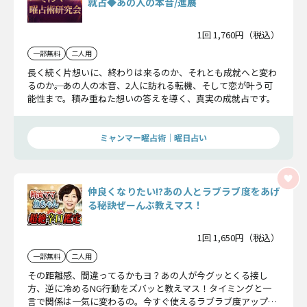
就占◆あの人の本音/進展
1回 1,760円（税込）
一部無料
二人用
長く続く片想いに、終わりは来るのか、それとも成就へと変わ
るのか――。あの人の本音、2人に訪れる転機、そして恋が叶う可
能性まで。積み重ねた想いの答えを導く、真実の成就占です。
ミャンマー曜占術│曜日占い
仲良くなりたい!?あの人とラブラブ度をあげ
る秘訣ぜーんぶ教えマス！
1回 1,650円（税込）
一部無料
二人用
その距離感、間違ってるかもヨ？あの人が今グッとくる接し
方、逆に冷めるNG行動をズバッと教えマス！タイミングと一
言で関係は一気に変わるの。今すぐ使えるラブラブ度アップの