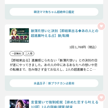
コツ、包み隠さず全部伝えるから覚悟してネ！
韓流ママ魚ちゃん超絶辛口鑑定
脈薄片想いと決別【即結果出る◆あの人との
超進展叶える占】脈/転機
1回 1,760円（税込）
一部無料
二人用
【即結果出る】進展感じられない「脈薄片想い」との決別の日
が遂にやってきました。あの人の中にあるあなたへの想いや恋
の転機まで、包み隠さず全てお伝えし、2人の超進展をここで
一緒に実現させていきましょう。
水晶玉子｜新プラナカン占星術
言霊繋いで強制成就【諦めた恋すら叶える
32項】2人の宿縁/現実/結末