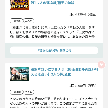
録】2人の運命縁/相手の結論
1回 4,730円（税込）
一部無料
二人用
【※まさに集大成※】50年以上にわたり「不動の人気」を博
し、数え切れぬほどの相談者の恋を叶えてきた『伝説の占い
師』新宿の母。長年の研究と経験を駆使し、あなたの恋を極細
密に鑑定し、ふたりの縁を結びます。
『伝説の占い師』新宿の母
長期片想いにサヨナラ【関係激変◆両想い叶
える恋占い】2人の絆/変化
1回 1,650円（税込）
一部無料
二人用
あなたの長かった片思いが遂に終わります……。ずっと大好き
だったあの人への想いが届くまで、この鑑定が丁寧にあなたを
お導きします。2人の絆や関係変化のタイミング、隅から隅ま