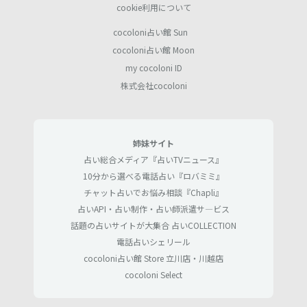
cookie利用について
cocoloni占い館 Sun
cocoloni占い館 Moon
my cocoloni ID
株式会社cocoloni
姉妹サイト
占い総合メディア『占いTVニュース』
10分から選べる電話占い『ロバミミ』
チャット占いでお悩み相談『Chapli』
占いAPI・占い制作・占い師派遣サ―ビス
話題の占いサイトが大集合 占いCOLLECTION
電話占いシェリール
cocoloni占い館 Store 立川店・川越店
cocoloni Select