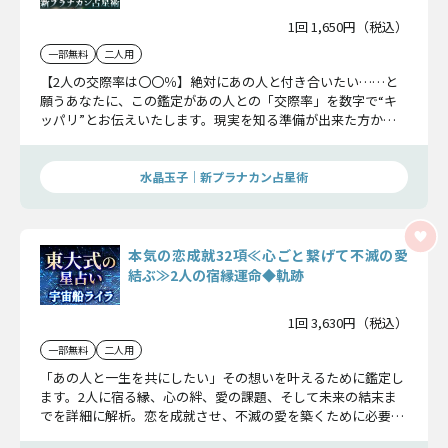
1回 1,650円（税込）
一部無料
二人用
【2人の交際率は〇〇％】絶対にあの人と付き合いたい……と
願うあなたに、この鑑定があの人との「交際率」を数字で“キ
ッパリ”とお伝えいたします。現実を知る準備が出来た方か
ら、この先へお進みくださいませ。
水晶玉子｜新プラナカン占星術
本気の恋成就32項≪心ごと繋げて不滅の愛
結ぶ≫2人の宿縁運命◆軌跡
1回 3,630円（税込）
一部無料
二人用
「あの人と一生を共にしたい」その想いを叶えるために鑑定し
ます。2人に宿る縁、心の絆、愛の課題、そして未来の結末ま
でを詳細に解析。恋を成就させ、不滅の愛を築くために必要
な“真実”をお伝えします。