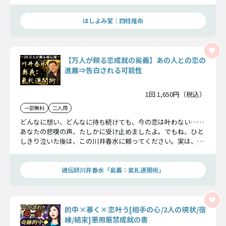
き宿縁、互いの想い、そして訪れる転機を明らかにし、2人の
関係を結び直す“究極の方法”をお伝えします。
ほしよみ堂｜四柱推命
【万人が頼る恋成就の奥義】あの人との恋の
進展⇒告白される可能性
1回 1,650円（税込）
一部無料
二人用
どんなに想い、どんなに待ち続けても、今の恋は叶わない……
あなたの悲嘆の声、たしかに受け止めましたよ。でもね、ひと
しきり泣いた後は、この川井春水に頼ってください。実は、あ
なたが想像もしない、あの人の秘めた本心、恋の結末を明らか
にしましょう……
魂伝師川井春水「奥義：氣札運開術」
的中×暴く×恋叶う[相手の心/2人の現状/宿
縁/結末]悪用厳禁成就の書