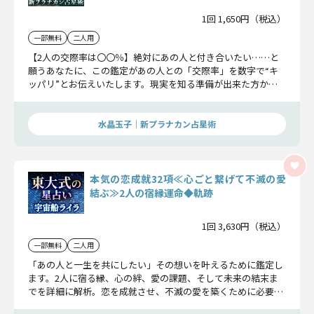
1回 1,650円（税込）
一部無料
二人用
【2人の交際率は〇〇％】絶対にあの人と付き合いたい……と
願うあなたに、この鑑定があの人との「交際率」を数字で“キ
ッパリ”とお伝えいたします。現実を知る準備が出来た方か
ら、この先へお進みくださいませ。
水晶玉子｜新プラナカン占星術
本気の恋成就32項≪心ごと繋げて不滅の愛
結ぶ≫2人の宿縁運命◆軌跡
1回 3,630円（税込）
一部無料
二人用
「あの人と一生を共にしたい」その想いを叶えるために鑑定し
ます。2人に宿る縁、心の絆、愛の課題、そして未来の結末ま
でを詳細に解析。恋を成就させ、不滅の愛を築くために必要
な“真実”をお伝えします。