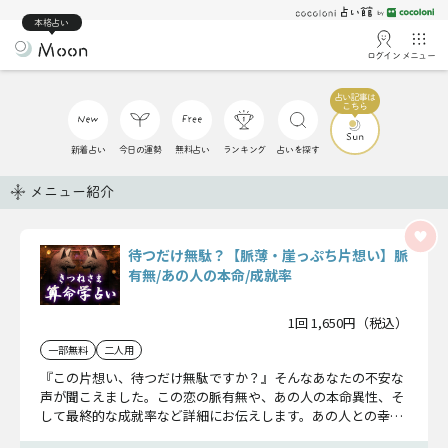
本格占い
ログイン
メニュー
新着占い
今日の運勢
無料占い
ランキング
占いを探す
メニュー紹介
待つだけ無駄？【脈薄・崖っぷち片想い】脈
有無/あの人の本命/成就率
1回 1,650円（税込）
一部無料
二人用
『この片想い、待つだけ無駄ですか？』そんなあなたの不安な
声が聞こえました。この恋の脈有無や、あの人の本命異性、そ
して最終的な成就率など詳細にお伝えします。あの人との幸せ
を願って鑑定してみてください。