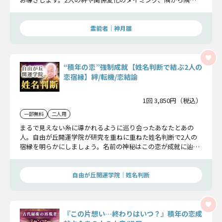
で包み隠さずお伝えいたします。
霊能者｜神月雛
“積年の恋”強制成就【姓名判断で結ぶ2人の
恋宿縁】絆/転機/恋結論
1回 3,850円（税込）
一部無料
二人用
まるで見えない糸に導かれるように巡り会ったあなたとあの
人。自由が丘開運学院が研究を重ねに重ねた姓名判断で2人の
宿縁を明らかにしましょう。名前の神秘はこの恋が成就に辿り
つくまでの道のりを照らし、幸せな未来をあなたに授けてくれ
ます。
自由が丘開運学院│姓名判断
『この片想い…終わりはいつ？』積年の恋成