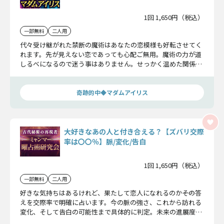
1回 1,650円（税込）
一部無料
二人用
代々受け継がれた禁断の魔術はあなたの恋模様も好転させてく
れます。先が見えない恋であっても心配ご無用。魔術の力が道
しるべになるので迷う事はありません。せっかく温めた関係で
す。悲恋にしないためにもきちんと確認しておきましょう！
奇跡的中◆マダムアイリス
大好きなあの人と付き合える？【ズバリ交際
率は〇〇％】脈/変化/告白
1回 1,650円（税込）
一部無料
二人用
好きな気持ちはあるけれど、果たして恋人になれるのか――その答
えを交際率で明確に占います。今の脈の強さ、これから訪れる
変化、そして告白の可能性まで具体的に判定。未来の進展度を
はっきり示す占いです。