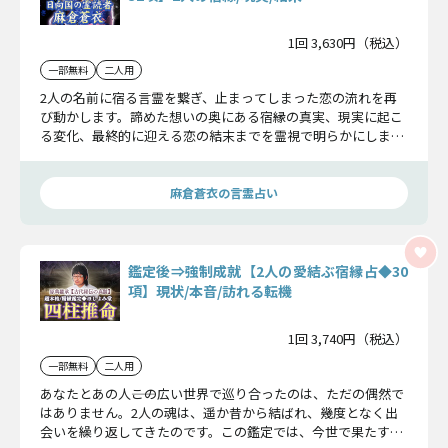
1回 3,630円（税込）
一部無料
二人用
2人の名前に宿る言霊を繋ぎ、止まってしまった恋の流れを再
び動かします。諦めた想いの奥にある宿縁の真実、現実に起こ
る変化、最終的に迎える恋の結末までを霊視で明らかにしま
す。
麻倉蒼衣の言霊占い
鑑定後⇒強制成就【2人の愛結ぶ宿縁占◆30
項】現状/本音/訪れる転機
1回 3,740円（税込）
一部無料
二人用
あなたとあの人――この広い世界で巡り合ったのは、ただの偶然で
はありません。2人の魂は、遥か昔から結ばれ、幾度となく出
会いを繰り返してきたのです。この鑑定では、今世で果たすべ