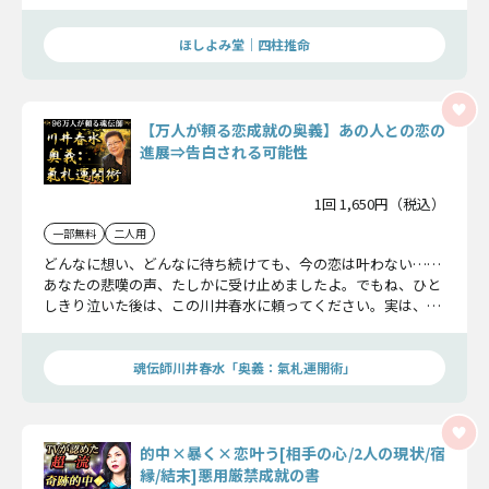
き宿縁、互いの想い、そして訪れる転機を明らかにし、2人の
関係を結び直す“究極の方法”をお伝えします。
ほしよみ堂｜四柱推命
【万人が頼る恋成就の奥義】あの人との恋の
進展⇒告白される可能性
1回 1,650円（税込）
一部無料
二人用
どんなに想い、どんなに待ち続けても、今の恋は叶わない……
あなたの悲嘆の声、たしかに受け止めましたよ。でもね、ひと
しきり泣いた後は、この川井春水に頼ってください。実は、あ
なたが想像もしない、あの人の秘めた本心、恋の結末を明らか
にしましょう……
魂伝師川井春水「奥義：氣札運開術」
的中×暴く×恋叶う[相手の心/2人の現状/宿
縁/結末]悪用厳禁成就の書