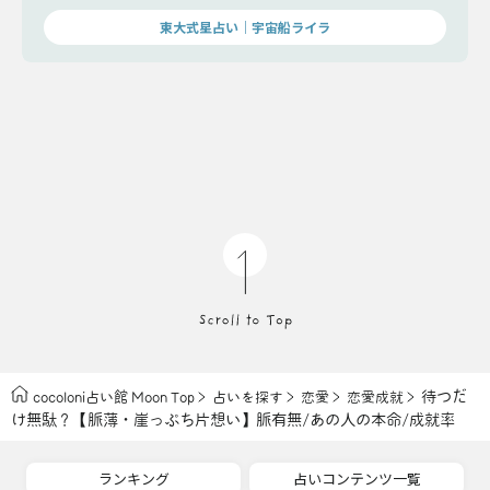
東大式星占い｜宇宙船ライラ
待つだ
cocoloni占い館 Moon Top
占いを探す
恋愛
恋愛成就
け無駄？【脈薄・崖っぷち片想い】脈有無/あの人の本命/成就率
ランキング
占いコンテンツ一覧