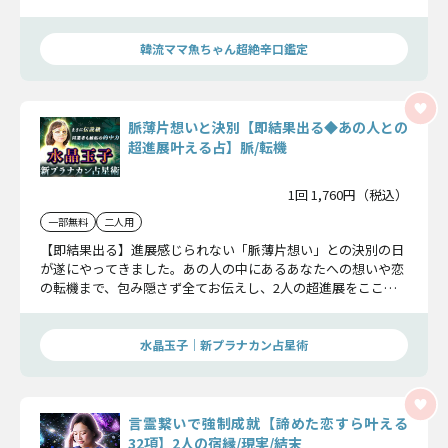
コツ、包み隠さず全部伝えるから覚悟してネ！
韓流ママ魚ちゃん超絶辛口鑑定
脈薄片想いと決別【即結果出る◆あの人との
超進展叶える占】脈/転機
1回 1,760円（税込）
一部無料
二人用
【即結果出る】進展感じられない「脈薄片想い」との決別の日
が遂にやってきました。あの人の中にあるあなたへの想いや恋
の転機まで、包み隠さず全てお伝えし、2人の超進展をここで
一緒に実現させていきましょう。
水晶玉子｜新プラナカン占星術
言霊繋いで強制成就【諦めた恋すら叶える
32項】2人の宿縁/現実/結末