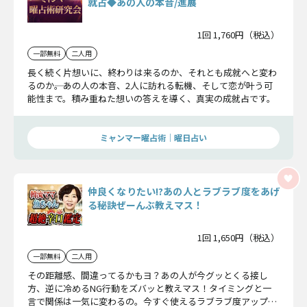
就占◆あの人の本音/進展
1回 1,760円（税込）
一部無料
二人用
長く続く片想いに、終わりは来るのか、それとも成就へと変わ
るのか――。あの人の本音、2人に訪れる転機、そして恋が叶う可
能性まで。積み重ねた想いの答えを導く、真実の成就占です。
ミャンマー曜占術│曜日占い
仲良くなりたい!?あの人とラブラブ度をあげ
る秘訣ぜーんぶ教えマス！
1回 1,650円（税込）
一部無料
二人用
その距離感、間違ってるかもヨ？あの人が今グッとくる接し
方、逆に冷めるNG行動をズバッと教えマス！タイミングと一
言で関係は一気に変わるの。今すぐ使えるラブラブ度アップの