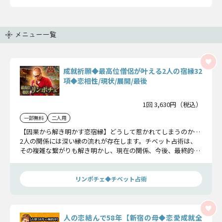
メニュー一覧
成就祈願◆最高位僧侶が叶える2人の宿縁32
項◆恋相性/現状/展開/最後
1回 3,630円（税込）
一部無料
二人用
【因果から解き明かす恋宿縁】どうして惹かれてしまうのか…
2人の関係には深い縁の流れが存在します。チベット占術は、
その複雑な繋がりも解き明かし、現在の関係、今後、最終的な
結末までを明らかにします。
リンポチェ◆チベット占術
人の恋結んで58年【新宿の母◆恋愛成就全