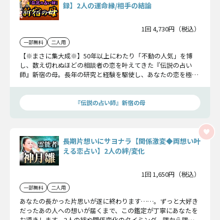
録】2人の運命縁/相手の結論
1回 4,730円（税込）
一部無料
二人用
【※まさに集大成※】50年以上にわたり「不動の人気」を博
し、数え切れぬほどの相談者の恋を叶えてきた『伝説の占い
師』新宿の母。長年の研究と経験を駆使し、あなたの恋を極細
密に鑑定し、ふたりの縁を結びます。
『伝説の占い師』新宿の母
長期片想いにサヨナラ【関係激変◆両想い叶
える恋占い】2人の絆/変化
1回 1,650円（税込）
一部無料
二人用
あなたの長かった片思いが遂に終わります……。ずっと大好き
だったあの人への想いが届くまで、この鑑定が丁寧にあなたを
お導きします。2人の絆や関係変化のタイミング、隅から隅ま