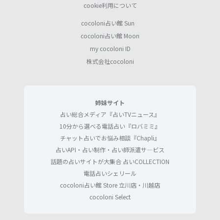
cookie利用について
cocoloni占い館 Sun
cocoloni占い館 Moon
my cocoloni ID
株式会社cocoloni
姉妹サイト
占い総合メディア『占いTVニュース』
10分から選べる電話占い『ロバミミ』
チャット占いでお悩み相談『Chapli』
占いAPI・占い制作・占い師派遣サ―ビス
話題の占いサイトが大集合 占いCOLLECTION
電話占いシェリール
cocoloni占い館 Store 立川店・川越店
cocoloni Select