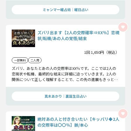
ミャンマー曜占術│曜日占い
ズバリ出ます【2人の交際確率⇒XX％】恋現
状/転機/あの人の覚悟/結末
1回 1,650円（税込）
一部無料
二人用
ズバリ、あなたとあの人の交際率はXX％です。ここでは2人の
恋現状や転機、最終的な結末に詳細に迫っていきます。2人の
関係について正しく理解することで、この先の進展もきっと愛
に満ちたものになるでしょう。
真木あかり｜裏誕生日占い
絶対あの人と付き合いたい【キッパリ◆2人
の交際率は〇〇％】脈/本心