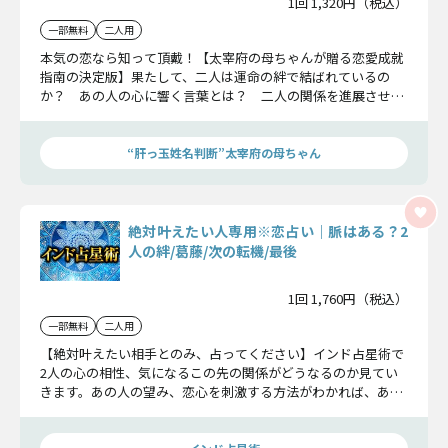
1回 1,320円（税込）
一部無料
二人用
本気の恋なら知って頂戴！【太宰府の母ちゃんが贈る恋愛成就
指南の決定版】果たして、二人は運命の絆で結ばれているの
か？ あの人の心に響く言葉とは？ 二人の関係を進展させる
秘策、特別にお教えしましょう……
“肝っ玉姓名判断”太宰府の母ちゃん
絶対叶えたい人専用※恋占い｜脈はある？2
人の絆/葛藤/次の転機/最後
1回 1,760円（税込）
一部無料
二人用
【絶対叶えたい相手とのみ、占ってください】インド占星術で
2人の心の相性、気になるこの先の関係がどうなるのか見てい
きます。あの人の望み、恋心を刺激する方法がわかれば、あな
たも安心できるはずです。