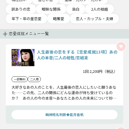
訳ありの恋
曖昧な関係
告白
2人の結婚
年下・年の差恋愛
略奪愛
恋人・カップル・夫婦
恋愛成就メニュー一覧
人生最後の恋をする【恋愛成就13項】あの
人の本音/二人の相性/恋結末
1回 2,200円（税込）
一部無料
二人用
大好きなあの人のことを、人生最後の恋人にしたいと願うあな
た……この先、二人の関係にどんな運命が待ち受けているの
か？ あの人の今の本音〜あなたとあの人の未来について秒刻
みで鑑定していきましょう。この恋を最後にしたいなら、是非
お進みください。
瞬神姓名判断◆紫月香帆