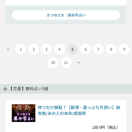
を願って鑑定してみてください。
きつねさま｜算命学占い
5
<
1
2
3
4
6
7
8
9
10
11
>
【恋愛】無料占い5選
待つだけ無駄？【脈薄・崖っぷち片想い】脈
有無/あの人の本命/成就率
1回 0円（税込）