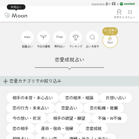
本格占い
ログイン
メニュー
新着占い
今日の運勢
無料占い
ランキング
占いを探す
恋愛成就占い
恋愛カテゴリでの絞り込み
相手の本音・本心占い
恋の結末・結論
片想い占い
恋の行方・未来占い
恋愛占い
恋の転機・発展
今の想い・状況
相手の欲望・願望
不倫・W不倫
恋の相手
運命・宿命・宿縁
恋愛成就
相性占い
苦しい恋
復縁・元カノ・元カレ