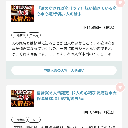
『諦めなければ恋叶う？』想い続けている恋
心◆心境/予兆/2人の結末
1回 1,650円（税込）
一部無料
二人用
人の気持ちは簡単に知ることが出来ないからこそ、不安や心配
事が積み重なっていくもの。一向に進展が見えない恋であれ
ば、それは尚更です。ここでは、あの人が本当のところ、あな
たにどんな気持ちを抱いているのかを紐解き、2人の恋の行方
を明らかにいたします。
中野大吉の大将｜人情占い
宿縁繋ぐ人情鑑定【2人の心結び愛成就◆大
将渾身30項】感情/進展/幸
1回 3,740円（税込）
一部無料
二人用
【宿縁も恋の結末も見極め続け、酸いも甘いも知る大将の人情