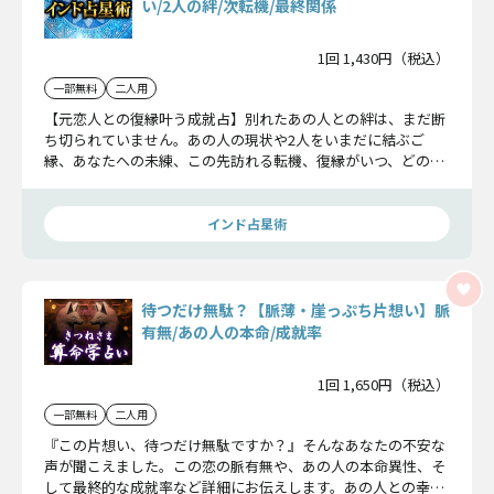
い/2人の絆/次転機/最終関係
1回 1,430円（税込）
一部無料
二人用
【元恋人との復縁叶う成就占】別れたあの人との絆は、まだ断
ち切られていません。あの人の現状や2人をいまだに結ぶご
縁、あなたへの未練、この先訪れる転機、復縁がいつ、どのよ
うに叶うのかお伝えします。
インド占星術
待つだけ無駄？【脈薄・崖っぷち片想い】脈
有無/あの人の本命/成就率
1回 1,650円（税込）
一部無料
二人用
『この片想い、待つだけ無駄ですか？』そんなあなたの不安な
声が聞こえました。この恋の脈有無や、あの人の本命異性、そ
して最終的な成就率など詳細にお伝えします。あの人との幸せ