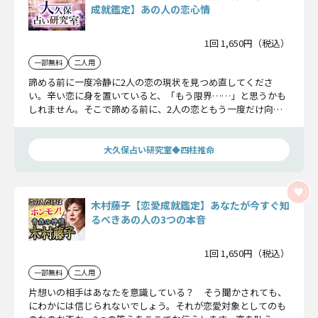
成就鑑定】あの人の恋心情
1回 1,650円（税込）
一部無料
二人用
諦める前に一度冷静に2人の恋の現状を見つめ直してくださ
い。辛い恋に身を置いていると、「もう限界……」と思うかも
しれません。そこで諦める前に、2人の恋ともう一度だけ向き
合い、恋の現実を知ってください。
大久保占い研究室◆四柱推命
木村藤子【恋愛成就鑑定】あなたが今すぐ知
るべきあの人の3つの本音
1回 1,650円（税込）
一部無料
二人用
片想いの相手はあなたを意識している？ そう聞かされても、
にわかには信じられないでしょう。それが恋愛対象としてのも