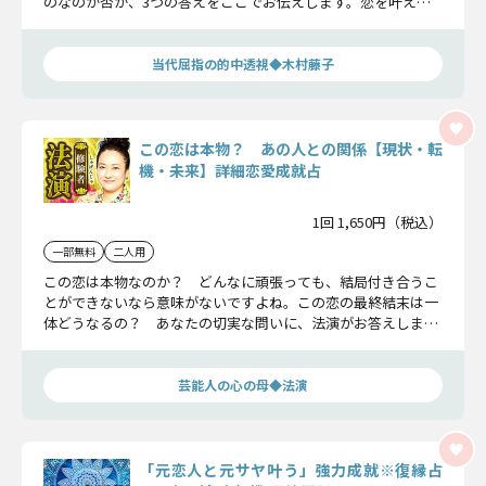
のなのか否か、3つの答えをここでお伝えします。恋を叶える
恋愛成就の掟、どうか受け止めてください。
当代屈指の的中透視◆木村藤子
この恋は本物？ あの人との関係【現状・転
機・未来】詳細恋愛成就占
1回 1,650円（税込）
一部無料
二人用
この恋は本物なのか？ どんなに頑張っても、結局付き合うこ
とができないなら意味がないですよね。この恋の最終結末は一
体どうなるの？ あなたの切実な問いに、法演がお答えしま
す。心の準備をしてお進みください。
芸能人の心の母◆法演
「元恋人と元サヤ叶う」強力成就※復縁占