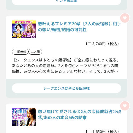
インド占星術
恋叶えるプレミア20章【2人の愛宿縁】相手
の想い/転機/結婚の可能性
1回 3,740円（税込）
一部無料
二人用
【シークエンスはやとも×飯塚唯】が全20章にわたって視る、
あなたとあの人の恋運命。2人を包むオーラから視える今の関
係性、あの人の心の奥にあるリアルな想い、そして、2人が結
婚までいく可能性まで…超プレミアな内容で詳しく占います！
シークエンスはやとも飯塚唯
想い届けて愛される≪2人の恋縁成就占≫現
状/あの人の本音/恋の結末
1回 1,650円（税込）