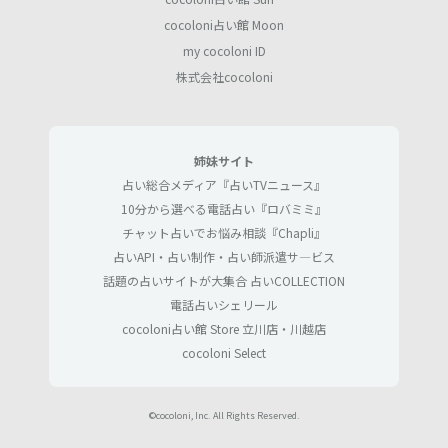
cocoloni占い館 Moon
my cocoloni ID
株式会社cocoloni
姉妹サイト
占い総合メディア『占いTVニュース』
10分から選べる電話占い『ロバミミ』
チャット占いでお悩み相談『Chapli』
占いAPI・占い制作・占い師派遣サ―ビス
話題の占いサイトが大集合 占いCOLLECTION
電話占いシェリール
cocoloni占い館 Store 立川店・川越店
cocoloni Select
©cocoloni, Inc. All Rights Reserved.