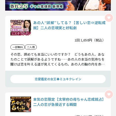
あの人“誤解”してる？【苦しい恋⇒逆転成
就】二人の恋現実と好転劇
1回 1,650円（税込）
一部無料
二人用
その恋、諦めても本当にいいのですか？ どうもあの人、あな
たのことで誤解があるようですね……あの人の本当の気持ちを
聞けば恋を叶える道が見えてくるもの。あの人の胸の内を赤
裸々に明かし、現在のあなたへの感情をお伝えしましょう。
恋愛鑑定の女王◆ミユキクレイン
本気の恋限定【太宰府の母ちゃん恋成就占】
二人の恋が急接近する瞬間