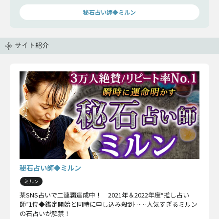
秘石占い師◆ミルン
サイト紹介
秘石占い師◆ミルン
ミルン
某SNS占いで二連覇達成中！ 2021年＆2022年度“推し占い
師”1位◆鑑定開始と同時に申し込み殺到……人気すぎるミルン
の石占いが解禁！