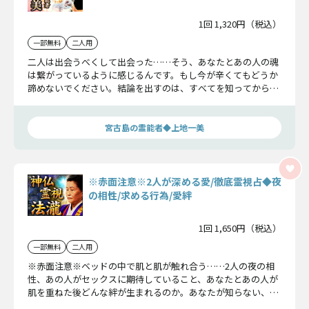
1回 1,320円（税込）
一部無料
二人用
二人は出会うべくして出会った……そう、あなたとあの人の魂
は繋がっているように感じるんです。もし今が辛くてもどうか
諦めないでください。結論を出すのは、すべてを知ってからで
も遅くはありませんよ。
宮古島の霊能者◆上地一美
※赤面注意※2人が深める愛/徹底霊視占◆夜
の相性/求める行為/愛絆
1回 1,650円（税込）
一部無料
二人用
※赤面注意※ベッドの中で肌と肌が触れ合う……2人の夜の相
性、あの人がセックスに期待していること、あなたとあの人が
肌を重ねた後どんな絆が生まれるのか。あなたが知らない、あ
の人の溢れる欲望を包み隠さずお伝えします。