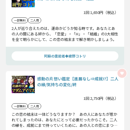
1回 1,650円（税込）
一部無料
二人用
2人が巡り合えたのは、運命かどうか知る時です。あなたとあ
の人の間にある絆から、「恋愛」・「H」・「結婚」の3大相性
を全て明らかにして、この恋の結末まで解き明かしましょう。
阿蘇の霊能者◆綾野コトリ
感動の片想い鑑定【進展なし⇒成就!?】二人
の縁/気持ちの変化/終
1回 2,750円（税込）
一部無料
二人用
この恋の結末は一体どうなりますか？ あの人にあなたが惹か
れてしまったのは、あなたにとって必要だったからこそ。二人
の縁を、成就にまで持っていくために、あの人との恋にまつわ