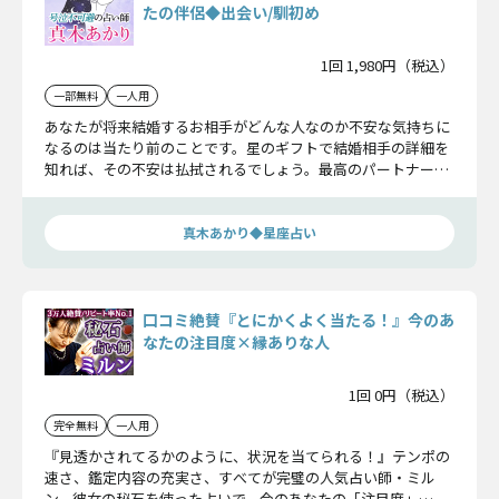
たの伴侶◆出会い/馴初め
1回 1,980円（税込）
一部無料
一人用
あなたが将来結婚するお相手がどんな人なのか不安な気持ちに
なるのは当たり前のことです。星のギフトで結婚相手の詳細を
知れば、その不安は払拭されるでしょう。最高のパートナーと
の出会いを果たしてくださいね。
真木あかり◆星座占い
口コミ絶賛『とにかくよく当たる！』今のあ
なたの注目度×縁ありな人
1回 0円（税込）
完全無料
一人用
『見透かされてるかのように、状況を当てられる！』テンポの
速さ、鑑定内容の充実さ、すべてが完璧の人気占い師・ミル
ン。彼女の秘石を使った占いで、今のあなたの「注目度」