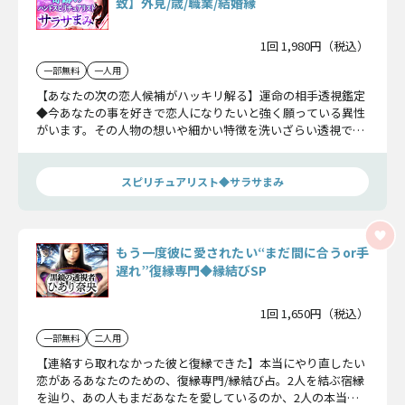
致】外見/歳/職業/結婚縁
1回 1,980円（税込）
一部無料
一人用
【あなたの次の恋人候補がハッキリ解る】運命の相手透視鑑定
◆今あなたの事を好きで恋人になりたいと強く願っている異性
がいます。その人物の想いや細かい特徴を洗いざらい透視で明
らかにしていきます。
スピリチュアリスト◆サラサまみ
もう一度彼に愛されたい“まだ間に合うor手
遅れ”復縁専門◆縁結びSP
1回 1,650円（税込）
一部無料
二人用
【連絡すら取れなかった彼と復縁できた】本当にやり直したい
恋があるあなたのための、復縁専門/縁結び占。2人を結ぶ宿縁
を辿り、あの人もまだあなたを愛しているのか、2人の本当の