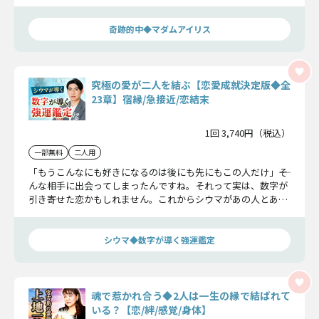
る様々なことを明らかにしていきましょう。
奇跡的中◆マダムアイリス
究極の愛が二人を結ぶ【恋愛成就決定版◆全
23章】宿縁/急接近/恋結末
1回 3,740円（税込）
一部無料
二人用
「もうこんなにも好きになるのは後にも先にもこの人だけ」――そ
んな相手に出会ってしまったんですね。それって実は、数字が
引き寄せた恋かもしれません。これからシウマがあの人とあな
たを結ぶ全宿縁、二人にとってチャンスとなる日、最後の結末
まで全てお話ししますね。
シウマ◆数字が導く強運鑑定
魂で惹かれ合う◆2人は一生の縁で結ばれて
いる？【恋/絆/感覚/身体】