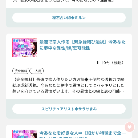
×「ご縁のある人物」を瞬時に見抜きます！
秘石占い師◆ミルン
最速で恋人作る【緊急縁結び透視】今あなた
に夢中な異性/縁/恋可能性
1回 0円（税込）
完全無料
一人用
【完全無料】最速で恋人作りたい方必読◆圧倒的な透視力で縁
結ぶ成就透視。今あなたに夢中で異性としてはハッキリとした
想いを向けている異性がいます。その異性との縁と恋の可能性
をお話しします。
スピリチュアリスト◆サラサまみ
今あなたを好きな人⇒【細かい特徴まで全一