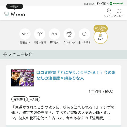
本格占い
ログイン
メニュー
新着占い
今日の運勢
無料占い
ランキング
占いを探す
メニュー紹介
口コミ絶賛『とにかくよく当たる！』今のあ
なたの注目度×縁ありな人
1回 0円（税込）
完全無料
一人用
『見透かされてるかのように、状況を当てられる！』テンポの
速さ、鑑定内容の充実さ、すべてが完璧の人気占い師・ミル
ン。彼女の秘石を使った占いで、今のあなたの「注目度」
×「ご縁のある人物」を瞬時に見抜きます！