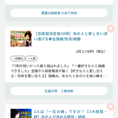
最終関係とは何か、見極めます。
黒鏡の透視者 ひあり奈央
【恋成就決定版30項】あの人と愛し合い添
い遂げる◆全宿縁/告白/結婚
1回 3,740円（税込）
一部無料
一人用
『7年片想いだった彼と結ばれました』『一番好きな人と結婚
できました』全国から成就報告が届く【好きな人と愛し合え
る・将来を誓い合える】宿縁占。あなたとあの人を結ぶ縁を読
み解き、一生ものの絆を繋ぎます。
広島の母 二條未鈴
2人は『一生の縁』ですか？【3大相性・
絆】あの人が求める関係・結論