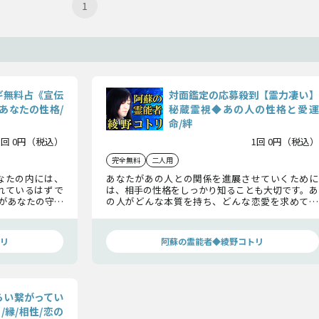
1
ギ無料占《宣伝
対面鑑定の応募殺到【霊力凄い】
あなたの性格/
秘蔵霊視◆あの人の性格と愛運
命/絆
1回 0円（税込）
1回 0円（税込）
完全無料
二人用
なたの内には、
あなたがあの人との関係を進展させていくために
れているはずで
は、相手の性格をしっかり知ることも大切です。あ
があなたの守護
の人がどんな本質を持ち、どんな恋愛を求めてい
なたの運命につ
るのか。阿蘇の霊能者・綾野コトリの秘蔵霊視で、
探っていきます。
リ
阿蘇の霊能者◆綾野コトリ
らい繋がってい
/縁/相性/恋の