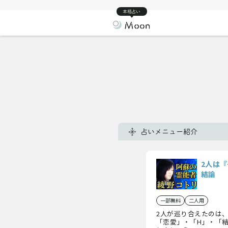
本格占い
占いメニュー紹介
2人は
結論
一部無料
二人用
2人が巡り合えたのは
「恋愛」・「H」・「