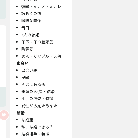
復縁・元カノ・元カレ
訳ありの恋
曖昧な関係
告白
2人の結婚
年下・年の差恋愛
略奪愛
恋人・カップル・夫婦
出会い
出会い運
良縁
そばにある恋
運命の人(恋・結婚)
相手の容姿・特徴
異性から見たあなた
結婚
結婚運
私、結婚できる？
結婚相手・特徴