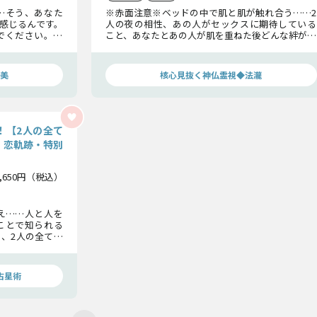
…そう、あなた
※赤面注意※ベッドの中で肌と肌が触れ合う……2
感じるんです。
人の夜の相性、あの人がセックスに期待している
でください。結
こと、あなたとあの人が肌を重ねた後どんな絆が生
らでも遅くはあ
まれるのか。あなたが知らない、あの人の溢れる
欲望を包み隠さずお伝えします。
美
核心見抜く神仏霊視◆法瀧
！【2人の全て
・恋軌跡・特別
1,650円（税込）
え……人と人を
ことで知られる
、2人の全て。
恋の軌跡と絆ま
占星術