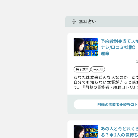
無料占い
予約殺到◆当てス
ナシ/口コミ拡散》
運命
完全無料
一人用
あなたは本来どんな人なのか。あ
自分でも知らない本質がきっと隠
す。『阿蘇の霊能者・綾野コトリ』
霊に訊ね、あなた自身について、あ
いて、明かします。
阿蘇の霊能者◆綾野コト
あの人と今どれく
る？◆2人の気持ち