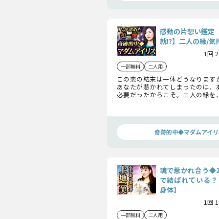
感動の片想い鑑定
就!?】二人の縁/気
1回 
一部無料
二人用
この恋の結末は一体どうなります
あなたが惹かれてしまったのは、
必要だったからこそ。二人の縁を
っていくために、あの人との恋に
ことを明らかにしていきましょう。
奇跡的中◆マダムアイリ
魂で惹かれ合う◆
で結ばれている？【
身体】
1回 
一部無料
二人用