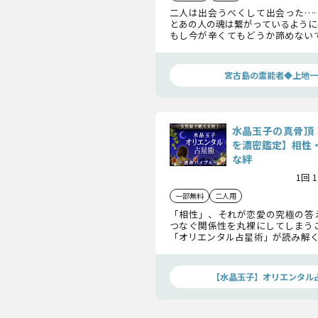
二人は出会うべくして出会った…
とあの人の魂は繋がっているように
もし今が辛くてもどうか諦めない
論を出すのは、すべてを知ってか
りませんよ。
宮古島の霊能者◆上地一
水晶玉子の真骨頂
を濃密鑑定】相性
な絆
1回 
一部無料
二人用
「相性」、それが恋愛の究極の答
つなぐ関係性を丸裸にしてしまう
「オリエンタル占星術」が読み解く
無敵の相性占いの驚異的正確さで、
で体感してください。
【水晶玉子】オリエンタル