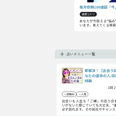
毎月依頼100通超『
綾野コトリ
あなたが今抱える“悩み
います。見えてくる現
占いメニュー一覧
即解決！【出会う
なたの運命の人/前
時期
1回 
一部無料
一人用
出会いも人生も「ご縁」の巡り合
いがないと感じていても大丈夫、“
必ず訪れます。その前兆やチャンス
が次の恋をスタートさせるために