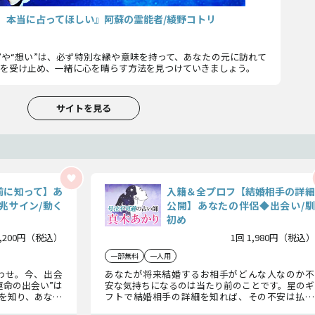
今、本当に占ってほしい』阿蘇の霊能者/綾野コトリ
”や“想い”は、必ず特別な縁や意味を持って、あなたの元に訪れて
実を受け止め、一緒に心を晴らす方法を見つけていきましょう。
サイトを見る
前に知って】あ
入籍＆全プロフ【結婚相手の詳細
兆サイン/動く
公開】あなたの伴侶◆出会い/馴
初め
2,200円（税込）
1回 1,980円（税込）
一部無料
一人用
わせ。今、出会
あなたが将来結婚するお相手がどんな人なのか不
運命の出会い”は
安な気持ちになるのは当たり前のことです。星のギ
を知り、あなた
フトで結婚相手の詳細を知れば、その不安は払拭
、水晶玉子がい
されるでしょう。最高のパートナーとの出会いを果