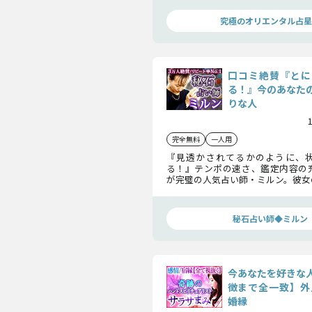
くつかのヒントをお教えします！
究極のオリエンタル占星
口コミ絶賛『とに
る！』今のあなた
りな人
完全無料
一人用
『見透かされてるかのように、
る！』テンポの速さ、鑑定内容の
が完璧の人気占い師・ミルン。彼女
占いで、今のあなたの「注目度」×
物」を瞬時に見抜きます！
秘石占い師◆ミルン
今あなたを好きな
徴まで全一致】外見
婚縁