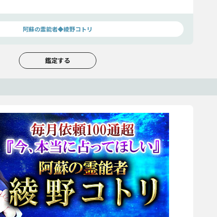
阿蘇の霊能者◆綾野コトリ
鑑定する