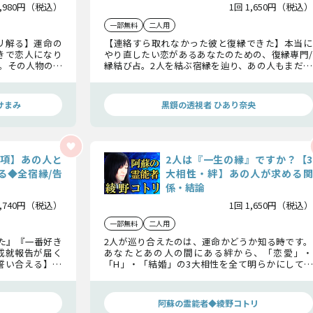
1,980円（税込）
1回 1,650円（税込）
一部無料
二人用
リ解る】運命の
【連絡すら取れなかった彼と復縁できた】本当に
きで恋人になり
やり直したい恋があるあなたのための、復縁専門/
。その人物の想
縁結び占。2人を結ぶ宿縁を辿り、あの人もまだあ
で明らかにして
なたを愛しているのか、2人の本当の最終関係とは
何か、見極めます。
サまみ
黒鏡の透視者 ひあり奈央
0項】あの人と
2人は『一生の縁』ですか？【3
る◆全宿縁/告
大相性・絆】あの人が求める関
係・結論
3,740円（税込）
1回 1,650円（税込）
一部無料
二人用
た』『一番好き
2人が巡り合えたのは、運命かどうか知る時です。
成就報告が届く
あなたとあの人の間にある絆から、「恋愛」・
誓い合える】宿
「H」・「結婚」の3大相性を全て明らかにして、
み解き、一生も
この恋の結末まで解き明かしましょう。
阿蘇の霊能者◆綾野コトリ