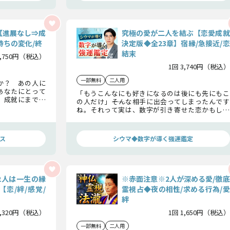
【進展なし⇒成
究極の愛が二人を結ぶ【恋愛成就
持ちの変化/終
決定版◆全23章】宿縁/急接近/恋
結末
2,750円（税込）
1回 3,740円（税込）
一部無料
二人用
か？ あの人に
あなたにとって
「もうこんなにも好きになるのは後にも先にもこ
、成就にまで持
の人だけ」――そんな相手に出会ってしまったんです
まつわる様々な
ね。それって実は、数字が引き寄せた恋かもしれ
ません。これからシウマがあの人とあなたを結ぶ
全宿縁、二人にとってチャンスとなる日、最後の
結末まで全てお話ししますね。
ス
シウマ◆数字が導く強運鑑定
2人は一生の縁
※赤面注意※2人が深める愛/徹底
恋/絆/感覚/
霊視占◆夜の相性/求める行為/愛
絆
1,320円（税込）
1回 1,650円（税込）
一部無料
二人用