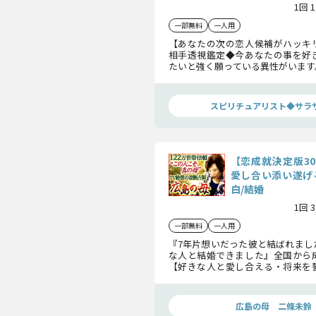
1回 
一部無料
一人用
【あなたの次の恋人候補がハッキ
相手透視鑑定◆今あなたの事を好
たいと強く願っている異性がいます
いや細かい特徴を洗いざらい透視
いきます。
スピリチュアリスト◆サラ
【恋成就決定版3
愛し合い添い遂げ
白/結婚
1回 
一部無料
一人用
『7年片想いだった彼と結ばれまし
な人と結婚できました』全国から
【好きな人と愛し合える・将来を
縁占。あなたとあの人を結ぶ縁を読
のの絆を繋ぎます。
広島の母 二條未鈴