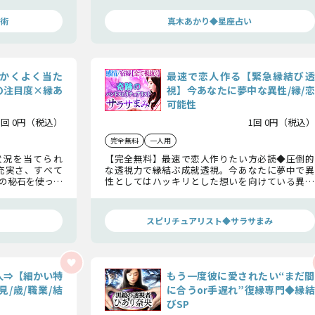
たしてくださいね。
術
真木あかり◆星座占い
かくよく当た
最速で恋人作る【緊急縁結び透
の注目度×縁あ
視】今あなたに夢中な異性/縁/恋
可能性
1回 0円（税込）
1回 0円（税込）
完全無料
一人用
状況を当てられ
【完全無料】最速で恋人作りたい方必読◆圧倒的
充実さ、すべて
な透視力で縁結ぶ成就透視。今あなたに夢中で異
の秘石を使った
性としてはハッキリとした想いを向けている異性
「ご縁のある人
がいます。その異性との縁と恋の可能性をお話しし
ます。
スピリチュアリスト◆サラサまみ
人⇒【細かい特
もう一度彼に愛されたい“まだ間
/歳/職業/結
に合うor手遅れ”復縁専門◆縁結
びSP