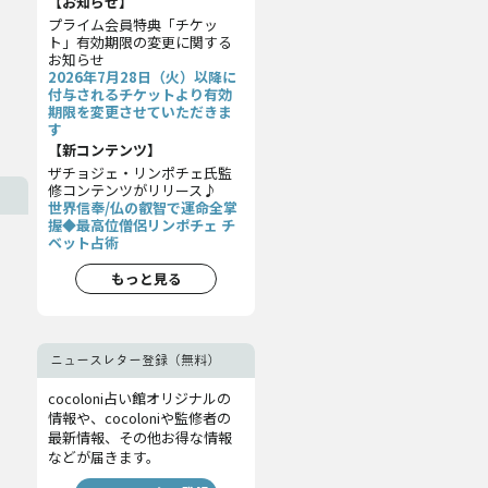
【お知らせ】
プライム会員特典「チケッ
ト」有効期限の変更に関する
お知らせ
2026年7月28日（火）以降に
付与されるチケットより有効
期限を変更させていただきま
す
【新コンテンツ】
ザチョジェ・リンポチェ氏監
修コンテンツがリリース♪
世界信奉/仏の叡智で運命全掌
握◆最高位僧侶リンポチェ チ
ベット占術
もっと見る
ニュースレター登録（無料）
cocoloni占い館オリジナルの
情報や、cocoloniや監修者の
最新情報、その他お得な情報
などが届きます。