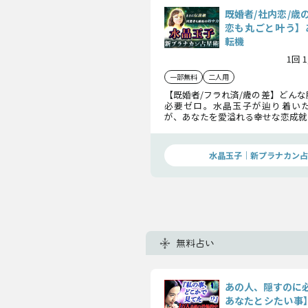
既婚者/社内恋/歳
恋も丸ごと叶う】
転機
1回 
一部無料
二人用
【既婚者/フラれ済/歳の差】どん
必要ゼロ。水晶玉子が辿り着い
が、あなたを愛溢れる幸せな恋成就
あの人の本音から恋転機まで、あな
を受け止め「あの人との恋運命」
伝えいたします。
水晶玉子｜新プラナカン占
無料占い
あの人、隠すのに
あなたとシたい事】