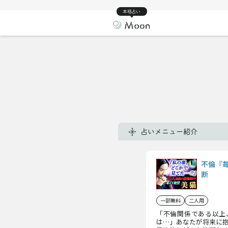
本格占い
占いメニュー紹介
不倫『
断
一部無料
二人用
「不倫関係である以上
は…」あなたが将来に