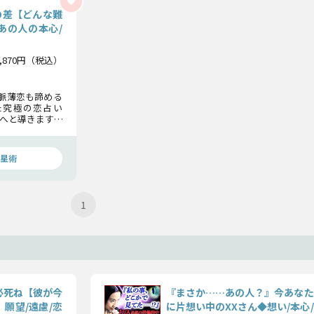
の差【どんな難
あの人の本心/
1,870円（税込）
な脈薄恋も諦める
た究極の恋占い
へと導きます。
たの本気の想い
の真実を全てお
星術
1
必死ね【彼が今
『まさか……あの人？』今あなた
願望/遠慮/恋
に片想い中のXXさん◆想い/本心/