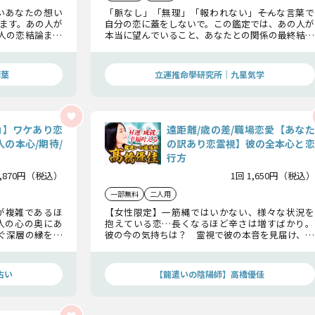
いあなたの想い
「脈なし」「無理」「報われない」――そんな言葉で
ます。あの人が
自分の恋に蓋をしないで。この鑑定では、あの人が
人の恋結論まで
本当に望んでいること、あなたとの関係の最終結論
越え、幸せを掴
を明かします。望みの薄い恋が動き出す瞬間を見逃
さないで。
瑚葉
立運推命學研究所｜九星気学
角】ワケあり恋
遠距離/歳の差/職場恋愛【あなた
の本心/期待/
の訳あり恋霊視】彼の全本心と恋
行方
1,870円（税込）
1回 1,650円（税込）
一部無料
二人用
が複雑であるほ
【女性限定】一筋縄ではいかない、様々な状況を
人の心の奥にあ
抱えている恋…長くなるほど辛さは増すばかり。
なぐ深層の縁を読
彼の今の気持ちは？ 霊視で彼の本音を見届け、こ
優位に立てるで
こで恋に終止符を打つかどうかの英断を下しまし
逆転の可能性”を
ょう。
占い
【龍遣いの陰陽師】高橋優佳