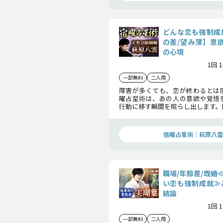
どんな恋も強制成
の差/望み薄】意欲
の心境
1回 
一部無料
二人用
障害が多くても、恋が終わるとは
曜占星術は、あの人の意欲や覚悟
行動に移す瞬間を照らし出します。
就へ向かうための道筋を示す、真
す。
宿曜占星術│萩原八雲
職場/年齢差/既婚
い恋も強制成就≫
結論
1回 
一部無料
二人用