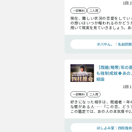
1回 
一部無料
二人用
現在、難しい状況の恋愛をしてい
の想いはいつか報われるのかどう
用いて現実を見ていきましょう。あ
抱いている本音や、この恋の最終結
リと断言しますよ。
タバやん。｜名前診断
【既婚/略奪/年の
も強制成就◆あの
結論
1回 
一部無料
二人用
好きになった相手は、既婚者・年
な壁がある人……『この恋、どう
この鑑定では、あの人の本気度や2
を明らかにします。あなたが進むべ
ましょう。
ほしよみ堂｜四柱推命