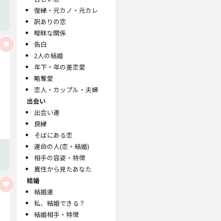
復縁・元カノ・元カレ
訳ありの恋
曖昧な関係
告白
2人の結婚
年下・年の差恋愛
略奪愛
恋人・カップル・夫婦
出会い
出会い運
良縁
そばにある恋
運命の人(恋・結婚)
相手の容姿・特徴
異性から見たあなた
結婚
結婚運
私、結婚できる？
結婚相手・特徴