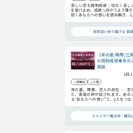
苦しい恋も強制成就｜切なく苦し
を受け止め、成就へ向かうよう導き
抱くあなたへの想いを読み解き、2
お伝えしていきます。辛い恋を乗り
んでください。
邪気祓い祈り届ける 実
【年の差/略奪/三
も強制成就◆あの人
結論
1回 
一部無料
二人用
年の差、障害、恋人の存在……恋
ど、真実の絆が試されます。あの
る“あなたへの想い”と、2人をつ
み解くことで、二人の関係は大いに
しょう。曜日の秘術が明かす“難恋
ご覧ください。
ミャンマー曜占術│曜日