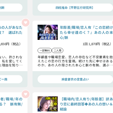
か……この先に訪れる事実をお確かめ下さい。
判断
四柱推命【平野五行研究所】
あの人があなた
年齢差/職場/恋人有『この恋続け
故？ 選ばれた
たら幸せ遠のく？』あの人の本
心/脈
1,650円（税込）
1回 1,870円（税込）
一部無料
二人用
ない、許されな
年齢差や職場恋愛、恋人の存在など不安要素を抱
、私を愛してく
えたこの恋の行方を霊視。続けた先に幸せはある
た理由を知りま
のか、あの人の隠された本心と脈の有無、選ぶべ
き答えを見極めます。
ビー茜
麻倉蒼衣の言霊占い
者/職場/年の
【職場内/恋人有り/年齢差】訳あ
る？ 脈有無/
り恋に最終回答◆あの人の想い＆
結論