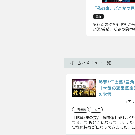
『私の事、どこかで見
美猫
隠れた気持ちも何もか
い師/美猫。話題の的中
占いメニュー一覧
略奪/年の差/三
【本気の恋愛鑑定
の覚悟
1回 
一部無料
二人用
【略奪/年の差/三角関係】難しい
てる。でも好きになってしまった
実な気持ちが伝わってきました。2
解いて、あの人への脈や恋の進展に