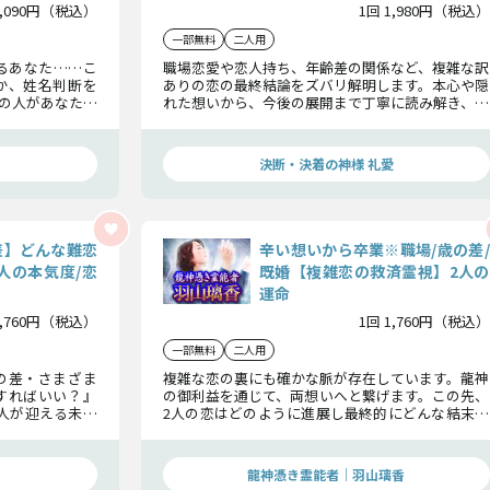
2,090円（税込）
1回 1,980円（税込）
一部無料
二人用
るあなた……こ
職場恋愛や恋人持ち、年齢差の関係など、複雑な訳
か、姓名判断を
ありの恋の最終結論をズバリ解明します。本心や隠
の人があなたに
れた想いから、今後の展開まで丁寧に読み解き、あ
末まで、ハッキ
なたの選択と行動の指針のためにお伝えします。
決断・決着の神様 礼愛
差】どんな難恋
辛い想いから卒業※職場/歳の差/
人の本気度/恋
既婚【複雑恋の救済霊視】2人の
運命
1,760円（税込）
1回 1,760円（税込）
一部無料
二人用
の差・さまざま
複雑な恋の裏にも確かな脈が存在しています。龍神
すればいい？』
の御利益を通じて、両想いへと繋げます。この先、
人が迎える未来
2人の恋はどのように進展し最終的にどんな結末へ
き道を今見極め
と辿り着くのか、その全貌をお伝えさせていただ
きます。
龍神憑き霊能者｜羽山璃香