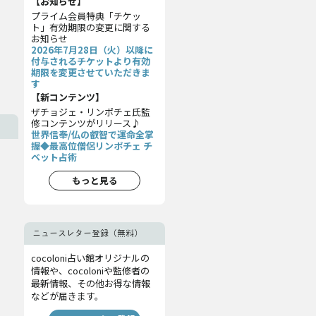
【お知らせ】
プライム会員特典「チケッ
ト」有効期限の変更に関する
お知らせ
2026年7月28日（火）以降に
付与されるチケットより有効
期限を変更させていただきま
す
【新コンテンツ】
ザチョジェ・リンポチェ氏監
修コンテンツがリリース♪
世界信奉/仏の叡智で運命全掌
握◆最高位僧侶リンポチェ チ
ベット占術
もっと見る
ニュースレター登録（無料）
cocoloni占い館オリジナルの
情報や、cocoloniや監修者の
最新情報、その他お得な情報
などが届きます。