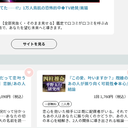
てた……!?』1万人鳥肌の恐怖的中◆TV絶賛/美猫
も【全部見抜く・そのまま見せる】鑑定で口コミが口コミを呼ぶ占
術で、あなたを望む未来へと導きます。
サイトを見る
角だって恋叶う
『この愛、叶いますか？』既婚の
】恋脈/あの人
あの人が振り向く可能性◆本心/
結論
2,090円（税込）
1回 1,760円（税込）
一部無料
二人用
状況だって分かっ
恋心を抱いた相手には既に配偶者がいる。それで
……あなたの切
もあの人はあなたに振り向くのかどうか、あの人
人の名前を読み
の本心を紐解き、2人の関係に導き出される結論に
ついて詳細に鑑
ついてお話しいたします。この愛が叶うのかどう