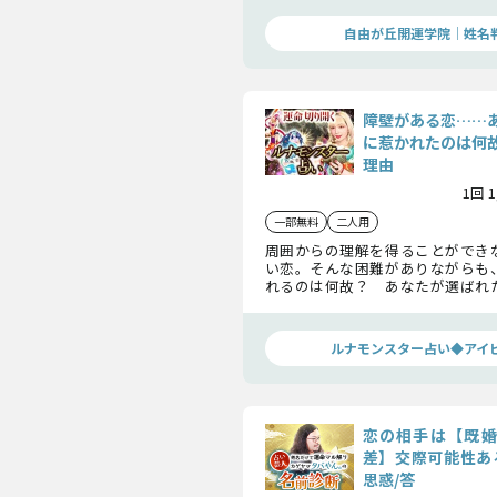
定しましょう。
自由が丘開運学院│姓名
障壁がある恋……
に惹かれたのは何
理由
1回 
一部無料
二人用
周囲からの理解を得ることができ
い恋。そんな困難がありながらも
れるのは何故？ あなたが選ばれ
しょう。
ルナモンスター占い◆アイ
恋の相手は【既婚
差】交際可能性あ
思惑/答