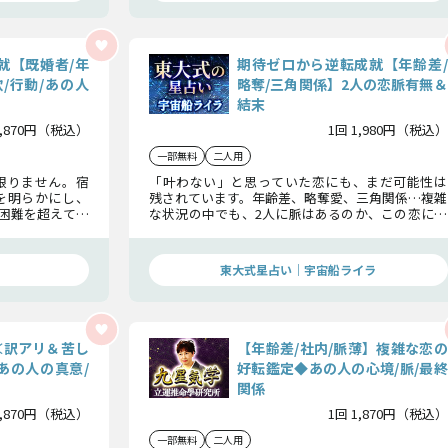
就【既婚者/年
期待ゼロから逆転成就【年齢差/
/行動/あの人
略奪/三角関係】2人の恋脈有無＆
結末
1,870円（税込）
1回 1,980円（税込）
一部無料
二人用
限りません。宿
「叶わない」と思っていた恋にも、まだ可能性は
を明らかにし、
残されています。年齢差、略奪愛、三角関係…複雑
困難を超えて成
な状況の中でも、2人に脈はあるのか、この恋に未
実の恋救済占で
来はあるのか徹底鑑定。逆転の鍵と結末を、今こ
そ知ってください。
東大式星占い｜宇宙船ライラ
≪訳アリ＆苦し
【年齢差/社内/脈薄】複雑な恋の
あの人の真意/
好転鑑定◆あの人の心境/脈/最終
関係
1,870円（税込）
1回 1,870円（税込）
一部無料
二人用