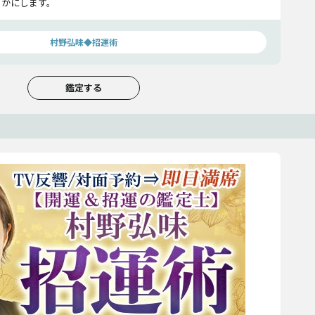
らかにします。
村野弘味◆招運術
鑑定する