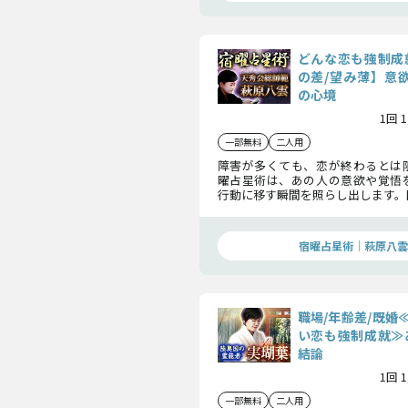
どんな恋も強制成
の差/望み薄】意欲
の心境
1回 
一部無料
二人用
障害が多くても、恋が終わるとは
曜占星術は、あの人の意欲や覚悟
行動に移す瞬間を照らし出します。
就へ向かうための道筋を示す、真
す。
宿曜占星術│萩原八雲
職場/年齢差/既婚
い恋も強制成就≫
結論
1回 
一部無料
二人用