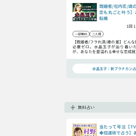
既婚者/社内恋/歳
恋も丸ごと叶う】
転機
1回 
一部無料
二人用
【既婚者/フラれ済/歳の差】どん
必要ゼロ。水晶玉子が辿り着い
が、あなたを愛溢れる幸せな恋成就
あの人の本音から恋転機まで、あな
を受け止め「あの人との恋運命」
伝えいたします。
水晶玉子｜新プラナカン占
無料占い
当たって号泣【T
◆招運術で占う】