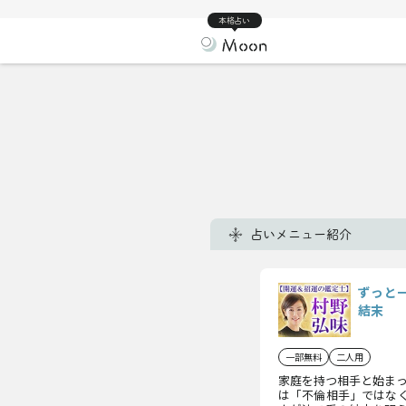
本格占い
占いメニュー紹介
ずっと
結末
一部無料
二人用
家庭を持つ相手と始ま
は「不倫相手」ではな