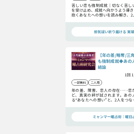
苦しい恋も強制成就｜切なく苦し
を受け止め、成就へ向かうよう導き
抱くあなたへの想いを読み解き、2
お伝えしていきます。辛い恋を乗り
んでください。
邪気祓い祈り届ける 実
【年の差/略奪/三
も強制成就◆あの人
結論
1回 
一部無料
二人用
年の差、障害、恋人の存在……恋
ど、真実の絆が試されます。あの
る“あなたへの想い”と、2人をつ
み解くことで、二人の関係は大いに
しょう。曜日の秘術が明かす“難恋
ご覧ください。
ミャンマー曜占術│曜日