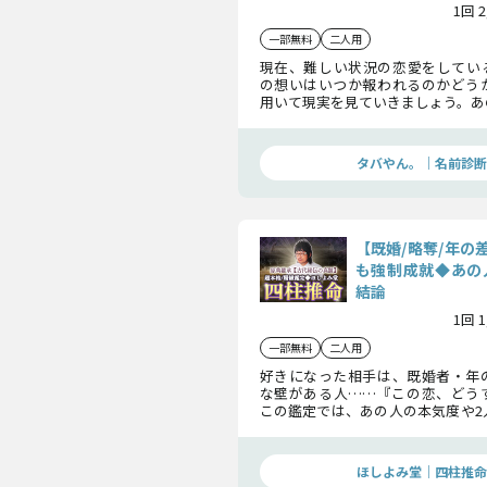
1回 
一部無料
二人用
現在、難しい状況の恋愛をしてい
の想いはいつか報われるのかどう
用いて現実を見ていきましょう。あ
抱いている本音や、この恋の最終結
リと断言しますよ。
タバやん。｜名前診断
【既婚/略奪/年の
も強制成就◆あの
結論
1回 
一部無料
二人用
好きになった相手は、既婚者・年
な壁がある人……『この恋、どう
この鑑定では、あの人の本気度や2
を明らかにします。あなたが進むべ
ましょう。
ほしよみ堂｜四柱推命