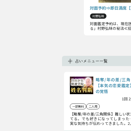
対面予約⇒即日満席【
村野弘味
対面鑑定予約は、現在
る」村野弘味の秘法≪
占いメニュー一覧
略奪/年の差/三
【本気の恋愛鑑定
の覚悟
1回 
一部無料
二人用
【略奪/年の差/三角関係】難しい
てる。でも好きになってしまった
実な気持ちが伝わってきました。2
解いて、あの人への脈や恋の進展に