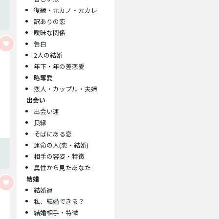
復縁・元カノ・元カレ
訳ありの恋
曖昧な関係
告白
2人の結婚
年下・年の差恋愛
略奪愛
恋人・カップル・夫婦
出会い
出会い運
良縁
そばにある恋
運命の人(恋・結婚)
相手の容姿・特徴
異性から見たあなた
結婚
結婚運
私、結婚できる？
結婚相手・特徴