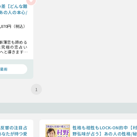
の差【どんな難
あの人の本心/
1,870円（税込）
な脈薄恋も諦める
た究極の恋占い
へと導きます。
たの本気の想い
の真実を全てお
星術
1
V反響の注目占
性格も相性もLOCK-ON的中【村
あなたが持つ愛
野弘味が占う】あの人の性格/秘