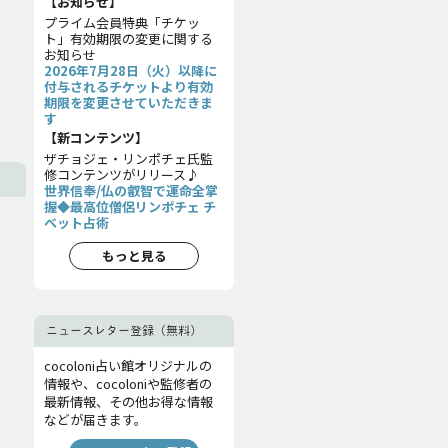
【お知らせ】
プライム会員特典「チケッ
ト」有効期限の変更に関する
お知らせ
2026年7月28日（火）以降に
付与されるチケットより有効
期限を変更させていただきま
す
【新コンテンツ】
ザチョジェ・リンポチェ氏監
修コンテンツがリリース♪
世界信奉/仏の叡智で運命全掌
握◆最高位僧侶リンポチェ チ
ベット占術
もっと見る
ニュースレター登録（無料）
cocoloni占い館オリジナルの
情報や、cocoloniや監修者の
最新情報、その他お得な情報
などが届きます。