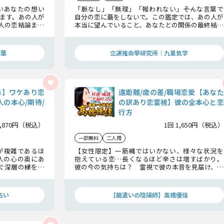
いあなたの想い
「脈なし」「無理」「報われない」――そんな言葉で
ます。あの人が
自分の恋に蓋をしないで。この鑑定では、あの人が
人の恋結論まで
本当に望んでいること、あなたとの関係の最終結論
越え、幸せを掴
を明かします。望みの薄い恋が動き出す瞬間を見逃
さないで。
瑚葉
立運推命學研究所｜九星気学
角】ワケあり恋
遠距離/歳の差/職場恋愛【あなた
の本心/期待/
の訳あり恋霊視】彼の全本心と恋
行方
1,870円（税込）
1回 1,650円（税込）
一部無料
二人用
が複雑であるほ
【女性限定】一筋縄ではいかない、様々な状況を
人の心の奥にあ
抱えている恋…長くなるほど辛さは増すばかり。
なぐ深層の縁を読
彼の今の気持ちは？ 霊視で彼の本音を見届け、こ
優位に立てるで
こで恋に終止符を打つかどうかの英断を下しまし
逆転の可能性”を
ょう。
占い
【龍遣いの陰陽師】高橋優佳