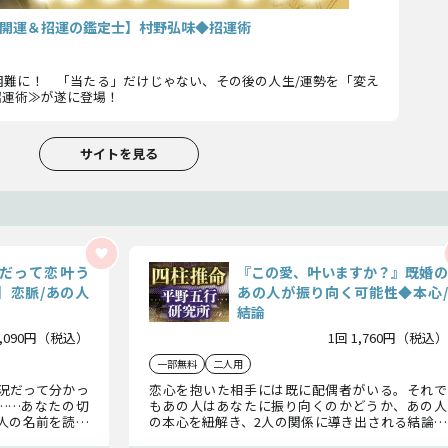
開運＆招運の鑑定士】村野弘味◆招運術
困難に！ 「当たる」だけじゃない、その後の人生/運勢を「変え
招運術≫が遂に登場！
サイトを見る
角だって恋叶う
『この愛、叶いますか？』既婚の
】恋脈/あの人
あの人が振り向く可能性◆本心/
結論
2,090円（税込）
1回 1,760円（税込）
一部無料
二人用
状況だって分かっ
恋心を抱いた相手には既に配偶者がいる。それで
……あなたの切
もあの人はあなたに振り向くのかどうか、あの人
人の名前を読み
の本心を紐解き、2人の関係に導き出される結論に
ついて詳細に鑑
ついてお話しいたします。この愛が叶うのかどう