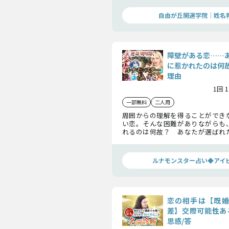
定しましょう。
自由が丘開運学院│姓名
障壁がある恋……
に惹かれたのは何
理由
1回 
一部無料
二人用
周囲からの理解を得ることができ
い恋。そんな困難がありながらも
れるのは何故？ あなたが選ばれ
しょう。
ルナモンスター占い◆アイ
恋の相手は【既婚
差】交際可能性あ
思惑/答