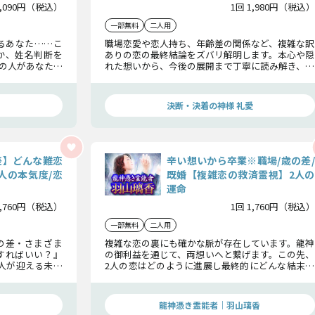
2,090円（税込）
1回 1,980円（税込）
一部無料
二人用
るあなた……こ
職場恋愛や恋人持ち、年齢差の関係など、複雑な訳
か、姓名判断を
ありの恋の最終結論をズバリ解明します。本心や隠
の人があなたに
れた想いから、今後の展開まで丁寧に読み解き、あ
末まで、ハッキ
なたの選択と行動の指針のためにお伝えします。
決断・決着の神様 礼愛
差】どんな難恋
辛い想いから卒業※職場/歳の差/
人の本気度/恋
既婚【複雑恋の救済霊視】2人の
運命
1,760円（税込）
1回 1,760円（税込）
一部無料
二人用
の差・さまざま
複雑な恋の裏にも確かな脈が存在しています。龍神
すればいい？』
の御利益を通じて、両想いへと繋げます。この先、
人が迎える未来
2人の恋はどのように進展し最終的にどんな結末へ
き道を今見極め
と辿り着くのか、その全貌をお伝えさせていただ
きます。
龍神憑き霊能者｜羽山璃香