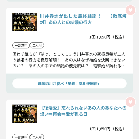
川井春水が出した最終結論！ 【徹底解
剖】あの人との結婚の行方
1回 1,650円（税込）
一部無料
二人用
思わず誰もが『はっ』としてしまう川井春水の究極奥義が二人
の結婚の行方を徹底解明！ あの人はなぜ結婚を決断できない
のか？ あの人の中での結婚の優先度は？ 電撃婚が訪れる可
能性は？ 未来を知る覚悟ができたのなら、包み隠さず全てを
お話ししましょう。
魂伝師川井春水「奥義：氣札運開術」
【復活愛】忘れられないあの人のあなたへの
想い⇒再会⇒愛が甦る日
1回 1,650円（税込）
一部無料
二人用