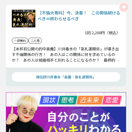
【不倫大専科】今、決着！ この関係続ける
べき⇔終わらせるべき
1回 2,200円（税込）
一部無料
二人用
【本邦初公開の的中奥義】川井春水の「氣札運開術」が導き出
す不倫関係の行方！ あの人はこの関係に何を求めているの
か？ あの人は結婚相手と別れることになるのか？ 最終的に
あの人があなたとの未来を選ぶ可能性は？ あの人の本心全て
を嘘偽りなく申し上げましょう。
魂伝師川井春水「奥義：氣札運開術」