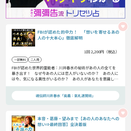
FBIが認めた的中力！ 「想いを寄せるあの
人の十大本心」徹底解明
1回 2,200円（税込）
一部無料
二人用
FBIが認めた世界的霊能者：川井春水の秘術があの人の全てを
暴き出す！ なぜ今あの人には恋人がいないのか？ あの人に
は今、気になる異性がいるのか？ あの人があなたを意識し始
めている可能性は？ あの人の心の中をその奥底隅々まで全て
詳細に鑑定致します。
魂伝師川井春水「奥義：氣札運開術」
本音・葛藤・望みまで【あの人のあなたへの
想い⇒最終回答】全決着版