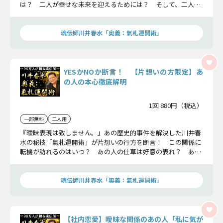
は？ 二人が幸せな未来を迎えるためには？ そして、二人が
結婚へと歩み始めることになる出来事とは？ 禁断の的中占術
がその答えを明確に導き出します。
魂伝師川井春水「奥義：氣札運開術」
YESかNOか断言！ 【片想いの方限定】あ
の人の本心徹底解明
1回 880円（税込）
一部無料
二人用
『曖昧表現は致しません。』あの歴史的事件を解決した川井春
水の秘技「氣札運開術」が片想いの行方を断言！ この関係に
転機が訪れるのはいつ？ あの人の仕草は好意の表れ？ あの
人はあなたを恋人候補に考えている？ 目には見えない本心そ
の全てが今明らかになります。
魂伝師川井春水「奥義：氣札運開術」
【社内恋愛】曖昧な関係のあの人「私に気が