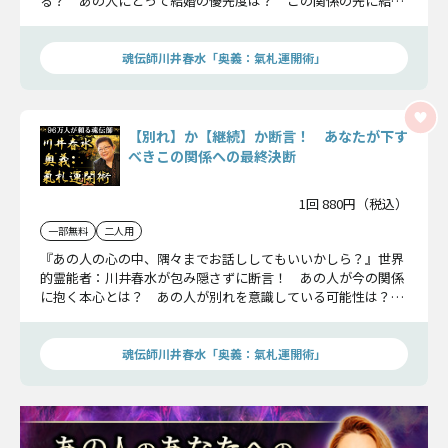
る？ あの人にとって結婚の優先度は？ この関係の先に結婚
は待っている？ あの人の真意その全てと最終結末まで、どう
ぞ覚悟を持ってお聞きください。
魂伝師川井春水「奥義：氣札運開術」
【別れ】か【継続】か断言！ あなたが下す
べきこの関係への最終決断
1回 880円（税込）
一部無料
二人用
『あの人の心の中、隅々までお話ししてもいいかしら？』世界
的霊能者：川井春水が包み隠さずに断言！ あの人が今の関係
に抱く本心とは？ あの人が別れを意識している可能性は？
最終的にあの人と別れるべき、続けるべき？ 唯一の正しい決
断を究極決断占が導き出します。
魂伝師川井春水「奥義：氣札運開術」