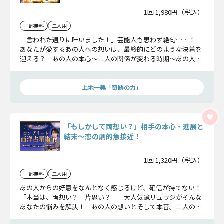
1回 1,980円（税込）
一部無料
二人用
「言われた通りに叶いました！」芸能人も思わず絶句……！
あなたが愛するあの人への想いは、最終的にどのような決着を
迎える？ あの人の本心〜二人の関係が変わる時期〜あの人の
決断によって決まる二人の最終関係まで、上地一美が全てを隠
さずお話しします！
上地一美「奇跡の力」
「もしかして両想い？」相手の本心・進展と
結末〜恋の劇的急接近！
1回 1,320円（税込）
一部無料
二人用
あの人からの好意をなんとなく感じるけど、確信が持てない！
「本当は、両想い？ 片思い？」 大人気鏡リュウジがそんな
あなたの悩みを解決！ あの人の想いとそして本音。二人の恋
の行方を鏡リュウジが丁寧にお伝えします。