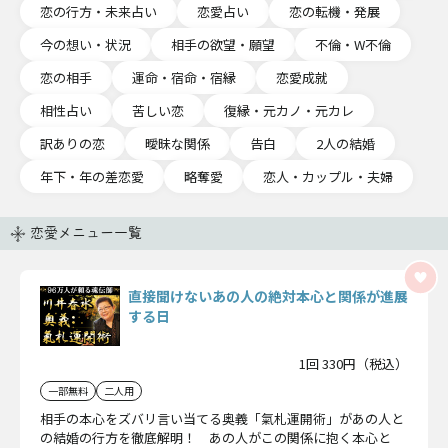
恋の行方・未来占い
恋愛占い
恋の転機・発展
今の想い・状況
相手の欲望・願望
不倫・W不倫
恋の相手
運命・宿命・宿縁
恋愛成就
相性占い
苦しい恋
復縁・元カノ・元カレ
訳ありの恋
曖昧な関係
告白
2人の結婚
年下・年の差恋愛
略奪愛
恋人・カップル・夫婦
恋愛メニュー一覧
直接聞けないあの人の絶対本心と関係が進展
する日
1回 330円（税込）
一部無料
二人用
相手の本心をズバリ言い当てる奥義「氣札運開術」があの人と
の結婚の行方を徹底解明！ あの人がこの関係に抱く本心と