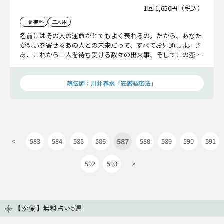
1回 1,650円（税込）
一部無料
二人用
名前にはその人の運命がとてもよく表れるの。だから、あなた
が想いを寄せるあの人との未来だって、すべてお見通しよ。さ
あ、これから二人を待ち受ける数々の出来事、そしてこの恋の
結末まで、知りたくないかしら？
魂伝師：川井春水「荘厳契密法」
587
<
583
584
585
586
588
589
590
591
592
593
>
【恋愛】無料占い5選