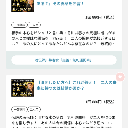
ある？」その真意を断言！
1回 880円（税込）
一部無料
二人用
相手の本心をピシャリと言い当てる川井春水の究極決断占があ
の人との曖昧な関係を一刀両断！ 二人の関係が急接近する日
は？ あの人にとってあなたはどんな存在なのか？ 最終的に
あの人と恋愛関係になる可能性は？ 門外不出の的中秘技が結
末までも導き出します。
魂伝師川井春水「奥義：氣札運開術」
【決断したい方へ】これが答え！ 二人の未
来に待つのは結婚か否か？
1回 880円（税込）
一部無料
二人用
伝説の魂伝師：川井春水の奥義「氣札運開術」が二人を待つ未
来を指し示す！ あの人は今の関係に本心ではどう思ってい