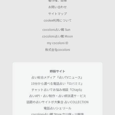
著作権、商標
お問い合わせ
サイトマップ
cookie利用について
cocoloni占い館 Sun
cocoloni占い館 Moon
my cocoloni ID
株式会社cocoloni
姉妹サイト
占い総合メディア『占いTVニュース』
10分から選べる電話占い『ロバミミ』
チャット占いでお悩み相談『Chapli』
占いAPI・占い制作・占い師派遣サ―ビス
話題の占いサイトが大集合 占いCOLLECTION
電話占いシェリール
cocoloni占い館 Store 立川店・川越店