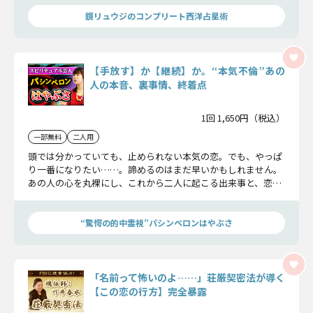
鏡リュウジのコンプリート西洋占星術
【手放す】か【継続】か。“本気不倫”あの
人の本音、裏事情、終着点
1回 1,650円（税込）
一部無料
二人用
頭では分かっていても、止められない本気の恋。でも、やっぱ
り一番になりたい……。諦めるのはまだ早いかもしれません。
あの人の心を丸裸にし、これから二人に起こる出来事と、恋の
結末まですべて隠さずお教えします。恋を叶えるために「今」
何が必要かを知ってください。
“驚愕の的中霊視”パシンペロンはやぶさ
「名前って怖いのよ……」荘厳契密法が導く
【この恋の行方】完全暴露