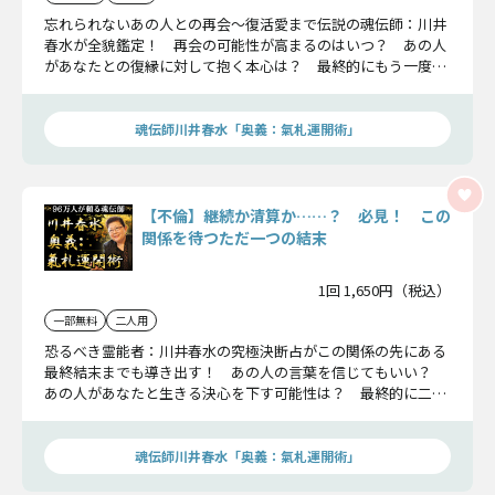
忘れられないあの人との再会〜復活愛まで伝説の魂伝師：川井
春水が全貌鑑定！ 再会の可能性が高まるのはいつ？ あの人
があなたとの復縁に対して抱く本心は？ 最終的にもう一度あ
の人との愛を甦らせるには？ 二人を待ち受ける結末まで全て
お話ししましょう。
魂伝師川井春水「奥義：氣札運開術」
【不倫】継続か清算か……？ 必見！ この
関係を待つただ一つの結末
1回 1,650円（税込）
一部無料
二人用
恐るべき霊能者：川井春水の究極決断占がこの関係の先にある
最終結末までも導き出す！ あの人の言葉を信じてもいい？
あの人があなたと生きる決心を下す可能性は？ 最終的に二人
を待ち受ける未来とは？ あの人の本心と二人の行く先を余す
ことなくお話しします。
魂伝師川井春水「奥義：氣札運開術」