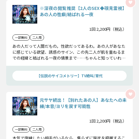
※深夜の閲覧推奨【2人のSEX◆覗見霊視】
あの人の性癖/結ばれる一夜
1回 2,200円（税込）
一部無料
二人用
あの人だって人間だもの。性欲だってあるわ。あの人があなた
に感じている欲望、誘惑のサイン、この先二人が肌を重ねるま
での経緯と結ばれる一夜の情景まで……ちゃんと知っていれば
心も身体も準備できるはず。どうか恥ずかしがらずに聞いてく
ださいね。
【伝説のサイコメトリー】TV絶叫/育代
元サヤ続出！【別れたあの人】あなたへの未
練/本音/ヨリを戻す可能性
1回 2,200円（税込）
一部無料
二人用
本気で復縁したい相手がいるなら、焦らずに現状を把握するこ