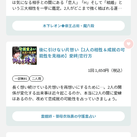
は気になる相手との間にある「恋人」「H」そして「結婚」と
いう三大相性を一挙に鑑定。2人がどこまで強く結ばれる運命
にあるか、再確認しましょう。
木下レオン◆帝王占術・魔六殺
後に引けない片想い【2人の相性＆成就の可
能性を見極め】愛絆/恋行方
1回 1,650円（税込）
一部無料
二人用
長く想い続けている片想いを両想いにするために…。2人の関
係が変化する出来事は近々起こるのか、本当に2人の間に愛縁
はあるのか、改めて恋成就の可能性を占っていきましょう。
霊媒師・御母衣珠壽の守護霊占い