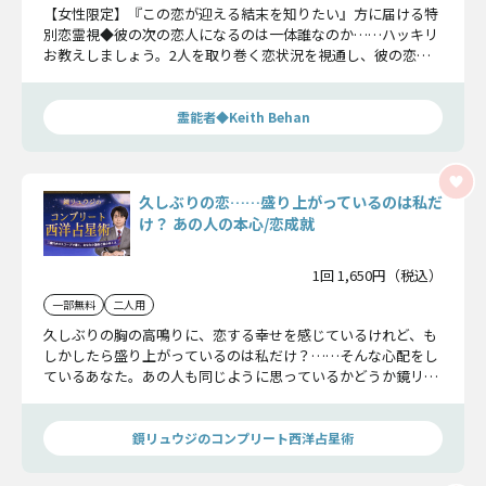
【女性限定】『この恋が迎える結末を知りたい』方に届ける特
別恋霊視◆彼の次の恋人になるのは一体誰なのか……ハッキリ
お教えしましょう。2人を取り巻く恋状況を視通し、彼の恋心
とあなたへの想いに迫っていきましょう。
霊能者◆Keith Behan
久しぶりの恋……盛り上がっているのは私だ
け？ あの人の本心/恋成就
1回 1,650円（税込）
一部無料
二人用
久しぶりの胸の高鳴りに、恋する幸せを感じているけれど、も
しかしたら盛り上がっているのは私だけ？……そんな心配をし
ているあなた。あの人も同じように思っているかどうか鏡リュ
ウジが答えをお伝えしましょう。この恋が成就するかどうかも
きちんとお話ししますよ。
鏡リュウジのコンプリート西洋占星術