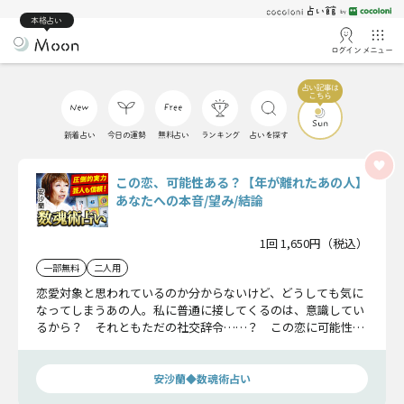
本格占い
ログイン
メニュー
新着占い
今日の運勢
無料占い
ランキング
占いを探す
この恋、可能性ある？【年が離れたあの人】
あなたへの本音/望み/結論
1回 1,650円（税込）
一部無料
二人用
恋愛対象と思われているのか分からないけど、どうしても気に
なってしまうあの人。私に普通に接してくるのは、意識してい
るから？ それともただの社交辞令……？ この恋に可能性が
あるのかどうか、見えないあの人の気持ちやあなたへの望みを
ズバリお伝えしましょう。
安沙蘭◆数魂術占い