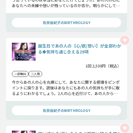
あなたへの未練や想いが残っているのか否か。明らかにしてい
きましょう。
佐奈由紀子のBIRTHROLOGY
誕生日であの人の【心/欲/想い】が全部わか
る◆気持ち通じ合える29項
1回 2,530円（税込）
一部無料
二人用
今からあの人の心を丸裸にして、あなたに関する感情をピンポ
イントに探ります。読後はあなたにもあの人の気持ちが手に取
るようにわかるでしょう。2人の心を近付けて、あの人から
『好き』の言葉を引き出します。
佐奈由紀子のBIRTHROLOGY