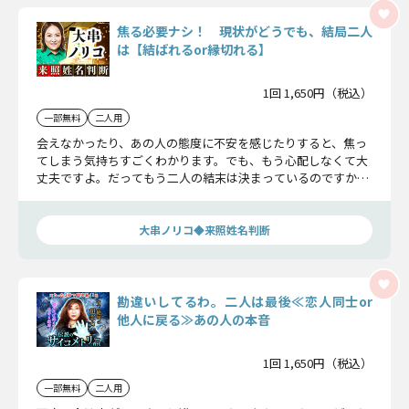
焦る必要ナシ！ 現状がどうでも、結局二人
は【結ばれるor縁切れる】
1回 1,650円（税込）
一部無料
二人用
会えなかったり、あの人の態度に不安を感じたりすると、焦っ
てしまう気持ちすごくわかります。でも、もう心配しなくて大
丈夫ですよ。だってもう二人の結末は決まっているのですか
ら。大串ノリコが、この恋の答えを正直にお伝えしましょう。
大串ノリコ◆来照姓名判断
勘違いしてるわ。二人は最後≪恋人同士or
他人に戻る≫あの人の本音
1回 1,650円（税込）
一部無料
二人用