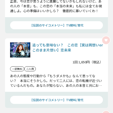
正直、今は恋が思うように進展してないかもしれないけど、あ
の人の「本音」も、この恋の「本当の未来」も私には全てお視
通しよ。心の準備はいいかしら？ 徹底的に暴いていくわ！
【伝説のサイコメトリー】TV絶叫/育代
追っても意味ない？ この恋【実は両想いor
このまま片想い】恋未来
1回 1,650円（税込）
一部無料
二人用
あの人の態度や行動から『もうダメかも』なんて思ってな
い？ 本当にそうかしら。だって二人には、恋の転機が近づい
ているんだもの。あなたが知らない、あの人の本音と共にお伝
えするわ。決断するのは、その後でも遅くないわよ。
【伝説のサイコメトリー】TV絶叫/育代