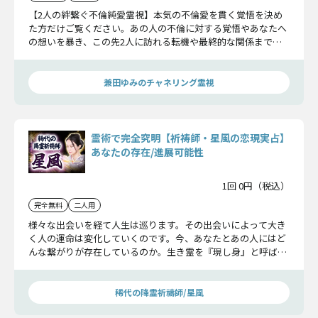
【2人の絆繋ぐ不倫純愛霊視】本気の不倫愛を貫く覚悟を決め
た方だけご覧ください。あの人の不倫に対する覚悟やあなたへ
の想いを暴き、この先2人に訪れる転機や最終的な関係まで全
て明らかにしていきます。
兼田ゆみのチャネリング霊視
霊術で完全究明【祈祷師・星風の恋現実占】
あなたの存在/進展可能性
1回 0円（税込）
完全無料
二人用
様々な出会いを経て人生は巡ります。その出会いによって大き
く人の運命は変化していくのです。今、あなたとあの人にはど
んな繋がりが存在しているのか。生き霊を『現し身』と呼ばれ
る依り代に降ろして、今の2人の気持ちに寄り添って鑑定を行
っていきます。
稀代の降霊祈禱師/星風