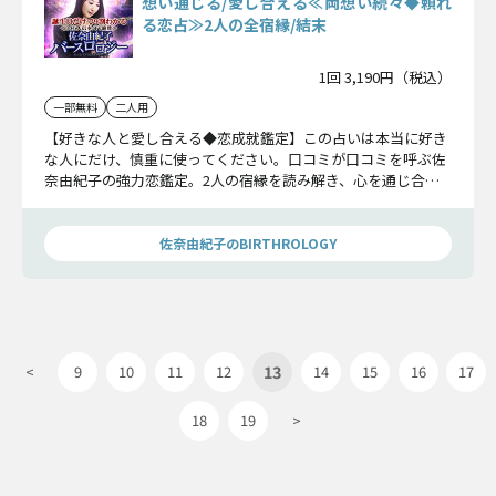
想い通じる/愛し合える≪両想い続々◆頼れ
る恋占≫2人の全宿縁/結末
1回 3,190円（税込）
一部無料
二人用
【好きな人と愛し合える◆恋成就鑑定】この占いは本当に好き
な人にだけ、慎重に使ってください。口コミが口コミを呼ぶ佐
奈由紀子の強力恋鑑定。2人の宿縁を読み解き、心を通じ合わ
せます。
佐奈由紀子のBIRTHROLOGY
13
<
9
10
11
12
14
15
16
17
18
19
>