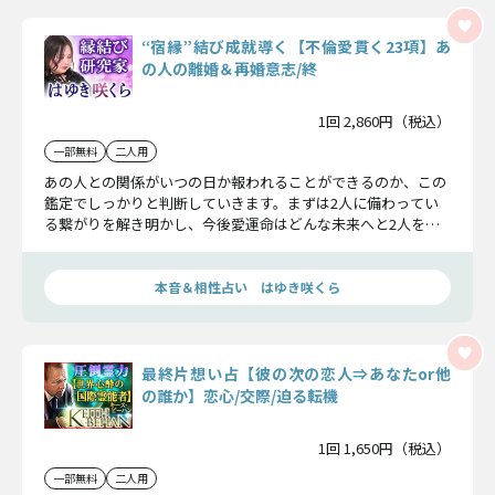
“宿縁”結び成就導く【不倫愛貫く23項】あ
の人の離婚＆再婚意志/終
1回 2,860円（税込）
一部無料
二人用
あの人との関係がいつの日か報われることができるのか、この
鑑定でしっかりと判断していきます。まずは2人に備わってい
る繋がりを解き明かし、今後愛運命はどんな未来へと2人を導
くのかお話しします。あの人は現状の生活を全て捨て去ってで
も、あなたとの将来を選んでくれるのか……。この恋の結末を
お伝えします。
本音＆相性占い はゆき咲くら
最終片想い占【彼の次の恋人⇒あなたor他
の誰か】恋心/交際/迫る転機
1回 1,650円（税込）
一部無料
二人用