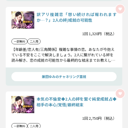
訳アリ複雑恋「想い続ければ報われます
か…？」2人の絆/成就の可能性
1回 1,320円（税込）
一部無料
二人用
【年齢差/恋人有/三角関係】複雑な事情の恋。あなたが今抱え
ている不安をここで解決しましょう。2人に繋がれている絆を
読み解き、恋の成就の可能性から最終的な結末までお教えしま
す。心の準備はいいですか？
兼田ゆみのチャネリング霊視
本気の不倫愛◆2人の絆を繋ぐ純愛成就占◆
相手の本心/覚悟/最終結末
1回 2,750円（税込）
一部無料
二人用