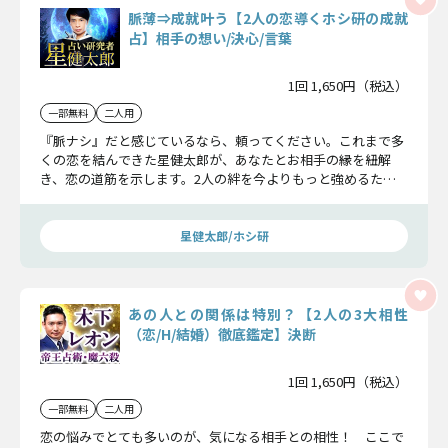
脈薄⇒成就叶う【2人の恋導くホシ研の成就
占】相手の想い/決心/言葉
1回 1,650円（税込）
一部無料
二人用
『脈ナシ』だと感じているなら、頼ってください。これまで多
くの恋を結んできた星健太郎が、あなたとお相手の縁を紐解
き、恋の道筋を示します。2人の絆を今よりもっと強めるため
に……お話ししていきましょう。
星健太郎/ホシ研
あの人との関係は特別？【2人の3大相性
（恋/H/結婚）徹底鑑定】決断
1回 1,650円（税込）
一部無料
二人用
恋の悩みでとても多いのが、気になる相手との相性！ ここで