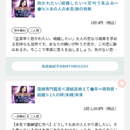
抱かれたい/結婚したい≪恋叶う見込み＝
●％≫あの人の本音/脈の有無
1回 0円（税込）
完全無料
二人用
「正直早く抱かれたい。結婚したい」大人の恋なら結果を求め
る気持ちも当然です。あなたの願いが叶うか否か、この恋に脈
はあるか。今ここで率直に答えを出しましょう。先のない恋な
ら即見切る覚悟でご覧ください。
佐奈由紀子のBIRTHROLOGY
復縁専門鑑定≪連絡途絶えて●年⇒再熱愛・
結婚≫2人の絆/未練/未来
1回 1,650円（税込）
一部無料
二人用
【本気で復縁望む方へ】どうしてもあの人とやり直したい。そ
う思っているのは本当にあなただけでしょうか。あの人の心に