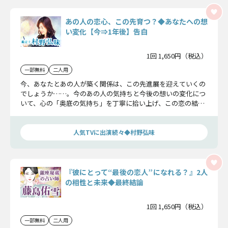
あの人の恋心、この先育つ？◆あなたへの想
い変化【今⇒1年後】告白
1回 1,650円（税込）
一部無料
二人用
今、あなたとあの人が築く関係は、この先進展を迎えていくの
でしょうか……。今のあの人の気持ちと今後の想いの変化につ
いて、心の「奥底の気持ち」を丁寧に拾い上げ、この恋の結論
まで、お伝えしていきましょう。
人気TVに出演続々◆村野弘味
『彼にとって“最後の恋人”になれる？』2人
の相性と未来◆最終結論
1回 1,650円（税込）
一部無料
二人用