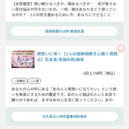
【女性限定】想い続けるべきか、諦めるべきか……先が見えな
い恋は悩みが尽きないもの。一体、彼はあなたをどう想ってい
るのか？ 2人の恋を進めるために今、あなたにできること
は？ この恋の行方をお伝えします。
銀座秘蔵の占師 藤島佑雪
両想いに導く【2人の宿縁紐解き心繋ぐ成就
占】恋本音/見極め時/結末
1回 3,740円（税込）
一部無料
二人用
あなたの心の中にある「あの人と両想いになりたい」という想
いを現実にするための鑑定です。あの人と結ばれたいと本気で
願うのであれば、まずはあの人を深く知ってください。あの人
が恋愛に求めるもの、あなたに対して抱いている想い。それら
を知ることが一番大切なのです。
大久保占い研究室◆四柱推命