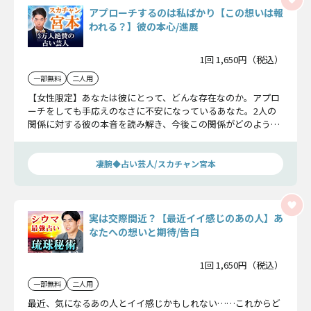
アプローチするのは私ばかり【この想いは報
われる？】彼の本心/進展
1回 1,650円（税込）
一部無料
二人用
【女性限定】あなたは彼にとって、どんな存在なのか。アプロ
ーチをしても手応えのなさに不安になっているあなた。2人の
関係に対する彼の本音を読み解き、今後この関係がどのような
進展を見せるのかを明らかにしていきます。
凄腕◆占い芸人/スカチャン宮本
実は交際間近？【最近イイ感じのあの人】あ
なたへの想いと期待/告白
1回 1,650円（税込）
一部無料
二人用
最近、気になるあの人とイイ感じかもしれない……これからど