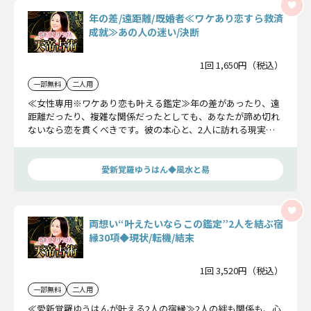
年の差/遠距離/既婚者≪ワケあり恋すら救済
成就≫あの人の迷い/決断
1回 1,650円（税込）
一部無料
二人用
≪女性専用※ワケあり恋も叶える鑑定≫年の差があったり、遠
距離だったり、複雑な関係だったとしても、あなたが諦め切れ
ないなら恋を貫くべきです。彼の本心と、2人に訪れる現実を
全てをお伝えしましょう。
愛新覚羅ゆうはん◆風水と易
両想い“叶えたいならこの鑑定”2人を結ぶ宿
縁30項◆現状/転機/結末
1回 3,520円（税込）
一部無料
二人用
≪愛新覚羅ゆうはんが叶える2人の宿縁≫2人の絆も関係も、心