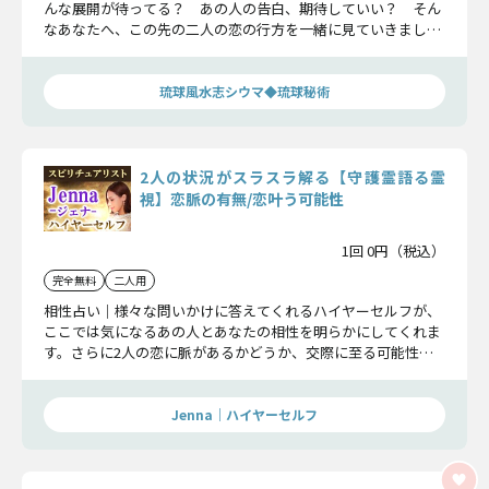
んな展開が待ってる？ あの人の告白、期待していい？ そん
なあなたへ、この先の二人の恋の行方を一緒に見ていきましょ
う。あの人が抱く今のあなたへの想いや、考えている次の行動
など、詳細にお伝えいたします。
琉球風水志シウマ◆琉球秘術
2人の状況がスラスラ解る【守護霊語る霊
視】恋脈の有無/恋叶う可能性
1回 0円（税込）
完全無料
二人用
相性占い｜様々な問いかけに答えてくれるハイヤーセルフが、
ここでは気になるあの人とあなたの相性を明らかにしてくれま
す。さらに2人の恋に脈があるかどうか、交際に至る可能性ま
でも明確かつ詳細にお伝えします、
Jenna｜ハイヤーセルフ