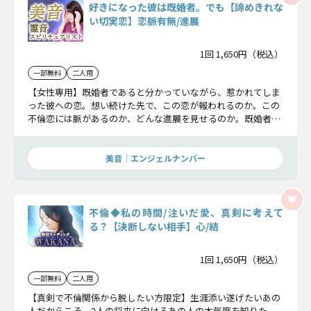
好きになった彼は既婚者。でも【諦めきれな
い切実恋】恋脈有無/進展
1回 1,650円（税込）
一部無料
二人用
【女性専用】既婚者であると分かっていながら、惹かれてしま
った彼への恋。想い続けた先で、この恋が報われるのか。この
不倫恋には脈があるのか、どんな進展を見せるのか。既婚者相
手の恋の行く末を明らかにしまし。
美音｜エンジェルナンバー
不倫◆私の時間/注いだ愛、真剣に考えて
る？【決断しない相手】心/結
1回 1,650円（税込）
一部無料
二人用
【真剣で不倫関係から脱したい方限定】生涯添い遂げたいあの
人だからこそ、2人の将来に向けるあの人の本気度を知りた