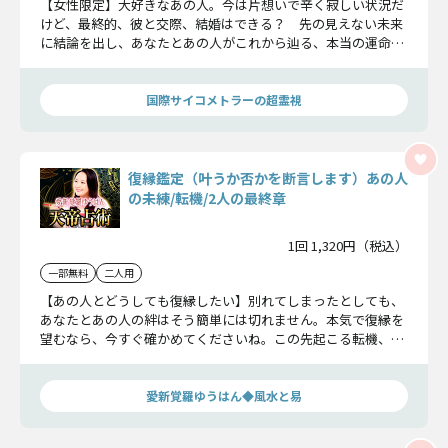
【女性限定】大好きなあの人。今は片想いで辛く寂しい状況だ
けど、最終的、彼と交際、結婚はできる？ 先の見えない未来
に結論を出し、あなたとあの人がこれから辿る、本当の運命を
お伝えしていきましょう。
国際サイコメトラーの超霊視
復縁鑑定（叶うか否かを断言します）あの人
の未練/転機/2人の最終章
1回 1,320円（税込）
一部無料
二人用
【あの人とどうしても復縁したい】別れてしまったとしても、
あなたとあの人の絆はそう簡単には切れません。本気で復縁を
望むなら、今すぐ確かめてくださいね。この先起こる転機、そ
して復縁が叶うかお伝えします。
愛新覚羅ゆうはん◆風水と易