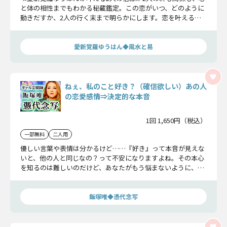
と体の相性までもわかる秘蔵鑑定。この恋がいつ、どのように
動きだすか、2人の行く末まで明らかにします。恋を叶えるた
めの秘蔵風水もお伝えしますね。
愛新覚羅ゆうはん◆風水と易
ねぇ、私のこと好き？（確信欲しい）あの人
の恋愛感情⇒決定的な本音
1回 1,650円（税込）
一部無料
二人用
優しい言葉や表情は分かるけど……『好き』って本音が見えな
いと、他の人と同じなの？って不安になりますよね。その本心
を知るのは難しいのだけど、あなたがもう悩まないように、私
がその“決定的な本音”を暴いていきますね。
飯塚唯◆憑代念写