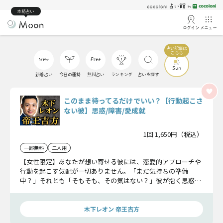
本格占い
ログイン
メニュー
新着占い
今日の運勢
無料占い
ランキング
占いを探す
このまま待ってるだけでいい？【行動起こさ
ない彼】思惑/障害/愛成就
1回 1,650円（税込）
一部無料
二人用
【女性限定】あなたが想い寄せる彼には、恋愛的アプローチや
行動を起こす気配が一切ありません。「まだ気持ちの準備
中？」それとも「そもそも、その気はない？」彼が抱く思惑、
そしてこの恋の障害の正体まで明らかにします。
木下レオン 帝王吉方