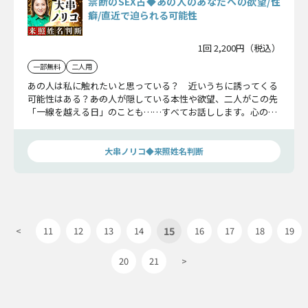
禁断のSEX占◆あの人のあなたへの欲望/性
癖/直近で迫られる可能性
1回 2,200円（税込）
一部無料
二人用
あの人は私に触れたいと思っている？ 近いうちに誘ってくる
可能性はある？――あの人が隠している本性や欲望、二人がこの先
「一線を越える日」のことも……すべてお話しします。心の準
備はいいですか？
大串ノリコ◆来照姓名判断
15
<
11
12
13
14
16
17
18
19
20
21
>