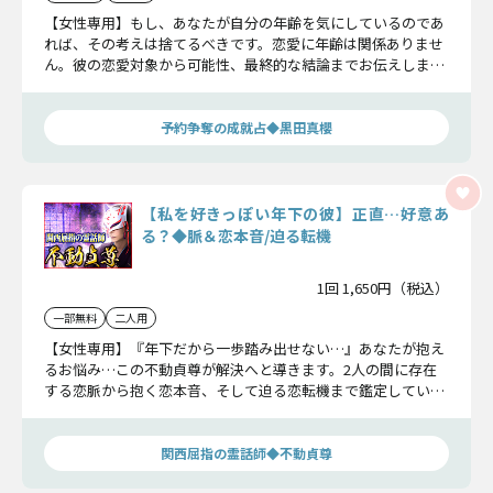
【女性専用】もし、あなたが自分の年齢を気にしているのであ
れば、その考えは捨てるべきです。恋愛に年齢は関係ありませ
ん。彼の恋愛対象から可能性、最終的な結論までお伝えしま
す。さあ、自信を持って現実を知りましょう。
予約争奪の成就占◆黒田真櫻
【私を好きっぽい年下の彼】正直…好意あ
る？◆脈＆恋本音/迫る転機
1回 1,650円（税込）
一部無料
二人用
【女性専用】『年下だから一歩踏み出せない…』あなたが抱え
るお悩み…この不動貞尊が解決へと導きます。2人の間に存在
する恋脈から抱く恋本音、そして迫る恋転機まで鑑定していき
ましょう。
関西屈指の霊話師◆不動貞尊