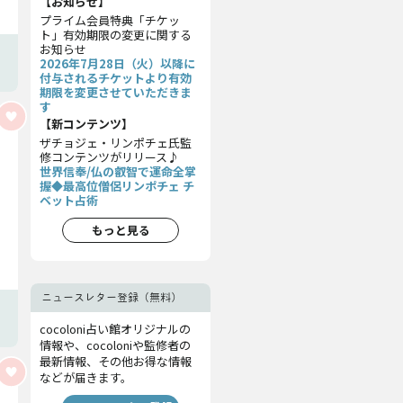
【お知らせ】
プライム会員特典「チケッ
ト」有効期限の変更に関する
お知らせ
2026年7月28日（火）以降に
付与されるチケットより有効
期限を変更させていただきま
す
【新コンテンツ】
ザチョジェ・リンポチェ氏監
修コンテンツがリリース♪
世界信奉/仏の叡智で運命全掌
握◆最高位僧侶リンポチェ チ
ベット占術
もっと見る
ニュースレター登録（無料）
cocoloni占い館オリジナルの
情報や、cocoloniや監修者の
最新情報、その他お得な情報
などが届きます。