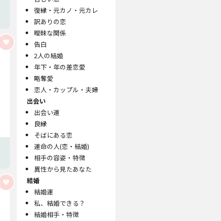
復縁・元カノ・元カレ
訳ありの恋
曖昧な関係
告白
2人の結婚
年下・年の差恋愛
略奪愛
恋人・カップル・夫婦
出会い
出会い運
良縁
そばにある恋
運命の人(恋・結婚)
相手の容姿・特徴
異性から見たあなた
結婚
結婚運
私、結婚できる？
結婚相手・特徴