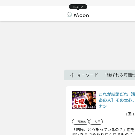
本格占い
キーワード 「結ばれる可能
これが結論だね【
あの人】その本心
ナシ
1回 
一部無料
二人用
「結局、どう想っているの？」恋を
現状を見つめられなくなるものよ