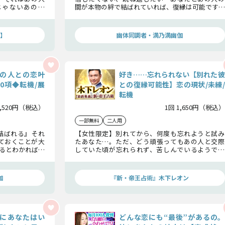
じゃないあの人
間が本物の絆で結ばれていれば、復縁は可能です。
んな想いを向け
今の相手の恋状況、気持ちを掘り下げ、復縁の可能
リお話しするわ
性を探ります。
】
幽体同調者・満乃満幽伽
の人との恋叶
好き……忘れられない【別れた彼
0項◆転機/展
との復縁可能性】恋の現状/未練/
転機
3,520円（税込）
1回 1,650円（税込）
一部無料
二人用
結ばれる』それ
【女性限定】別れてから、何度も忘れようと試み
ておくことが大
たあなた…。ただ、どう頑張ってもあの人と交際
るとわかれば、
していた頃が忘れられず、苦しんでいるようです
の恋が行きつく
ね。この先、２人が恋人に戻ることができるのか
詳しく見ていきましょう。
伽
『新・帝王占術』木下レオン
にあなたはい
どんな恋にも“最後”があるの。