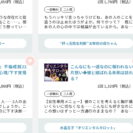
1,650円（税込）
1回 1,760円（税込）
一部無料
二人用
うな存在だと捉
もうハッキリ言っちゃうけどね、あの人のことを
ること……。想
追うのは止めたほうがよか。何でかって？ 既に
どう想っている
あの人の心の中では結論が出ているから。あなた
て包み隠さず暴
がこれ以上苦しむ必要がないように、あの人があ
なたに対して何を想っているのか、忖度なしで話
するから覚悟して聞いて頂戴ね。
スー
“肝っ玉姓名判断”太宰府の母ちゃん
』不倫成就22
こんなにも一途なのに報われない
心境/下す覚悟
片想い◆彼と結ばれる未来は訪れ
る？
2,860円（税込）
1回 1,320円（税込）
一部無料
二人用
人……2人の出
【女性専用メニュー】彼のことを考えると胸が痛
でしょうか。こ
いくらいに切なくなる……こんなにも好きなのに
的に下す決断に
この想いはずっと一方通行のままなの？ あなた
をご自身で確か
の一途な想いが彼に届き、2人が結ばれる未来は訪
れるのでしょうか？ 水晶玉子がオリエンタルタ
ロットで占います。
水晶玉子「オリエンタルタロット」