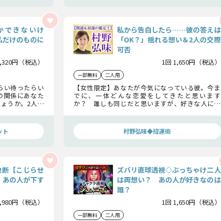
かできないけ
私から告白したら……彼の答えは
私だけのものに
「OK？」揺れる想い＆2人の交際
可否
1,320円（税込）
1回 1,650円（税込）
一部無料
二人用
らい待ったらい
【女性限定】あなたが今気になっている彼。今ま
の関係にあなた
でに、一体どんな恋愛をしてきたと思います
ょうか。2人の
か？ 誰しも同じだと思いますが、好きな人にし
のものになるの
か見せない一面が潜んでいます。ここで、特別にそ
とあなたの恋の
の一面に迫っていきましょう。
ット
村野弘味◆招運術
決断【こじらせ
ズバリ直球透視◇ぶっちゃけ二人
】あの人が下す
は両想い？ あの人が好きなのは
誰？
1,980円（税込）
1回 1,650円（税込）
一部無料
二人用