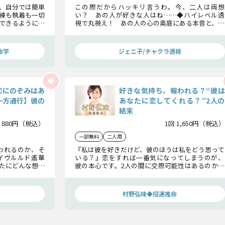
、自分では簡単
この際だからハッキリ言うわ。今、二人は両想
練も執着も一切
い？ あの人が好きな人はね……◆ハイレベル透
できるようにこ
視で丸視え！ あの人の心の奥底にある本音と、二
答をお伝えさせ
人にこの先起こる「恋事件」と、この恋が迎える結
末まで……根こそぎ暴いて見せるわね！
命学
ジェニ子/チャクラ透視
恋にのぞみはあ
好きな気持ち、報われる？“彼は
一方通行】彼の
あなたに恋してくれる？”2人の
結末
 880円（税込）
1回 1,650円（税込）
一部無料
二人用
われるのか、そ
『私は彼を好きだけど、彼のほうは私をどう思って
イヴルルド遙華
いる？』恋をすれば一番気になってしまうのが、
たにどんな想い
彼の本心です。2人の間に交際可能性はあるのか、
いのか“真意”を
彼と近づく転機はあるのか、知りたいことをお伝
えしましょう。
村野弘味◆招運推命