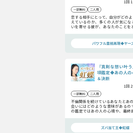
1回 
一部無料
二人用
恋する相手にとって、自分がどのよ
えているのか、多くの人が気にな
いを寄せる彼が、あなたのことを
のか、その真相を今、霊視によっ
いていきます。
パワフル霊視再現◆ヤー
『真剣な想い叶う
項鑑定◆あの人の
＆決断
1回 
一部無料
二人用
不倫関係を続けているあなたとあの
会いにはどのような意味があるの
の鑑定ではあの人の心境や、最終
ついてお伝えします。出会った意味
めてみてください。
ズバ当て王◆虹蝶