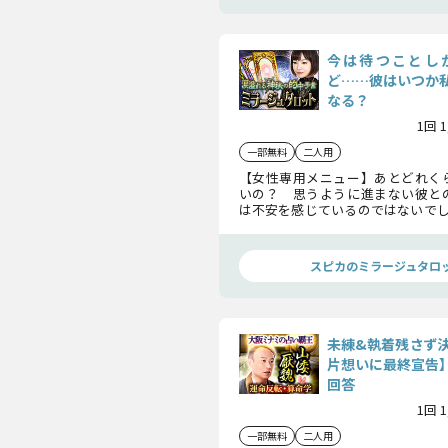
今は待つことし
ど……彼はいつか
なる？
1回 
一部無料
二人用
【女性専用メニュー】あとどれく
いの？ 思うように進まない彼と
は不安を感じているのではないでし
恋はいつ実り、彼はいつあなただけ
か……。ミラージュタロットが彼
行方をお見せしましょう。
スピカのミラージュタロ
未練&執着残さず
片想いに最終宣告
回答
1回 
一部無料
二人用