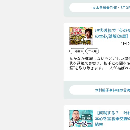
届けてください。
立木冬麗◆THE・STOR
現状透視で“心の
の本心/誤解/進展
1回 
一部無料
二人用
なかなか進展しないもどかしい関
状を透視で見抜き、相手との間を隔
壁”を取り除きます。二人が結ばれ
してその後の二人まで余すところ
します。もう大丈夫です、安心して
木村藤子◆神様の言魂
【成就する？ 叶
本心を霊視◆交際の
結末