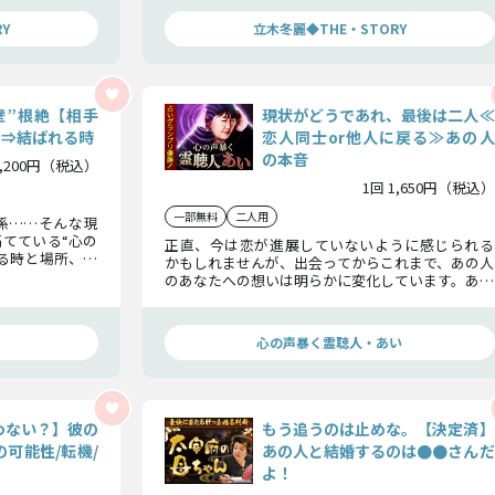
けてください。
Y
立木冬麗◆THE・STORY
壁”根絶【相手
現状がどうであれ、最後は二人≪
】⇒結ばれる時
恋人同士or他人に戻る≫あの人
の本音
2,200円（税込）
1回 1,650円（税込）
一部無料
二人用
係……そんな現
てている“心の
正直、今は恋が進展していないように感じられる
る時と場所、そ
かもしれませんが、出会ってからこれまで、あの人
なくお伝えいた
のあなたへの想いは明らかに変化しています。あな
ください。
たとどういう関係になりたいのか……諦めるかど
うか決めるのは、それを知ってからでも遅くはな
いですよ。
心の声暴く霊聴人・あい
わない？】彼の
もう追うのは止めな。【決定済】
可能性/転機/
あの人と結婚するのは●●さんだ
よ！