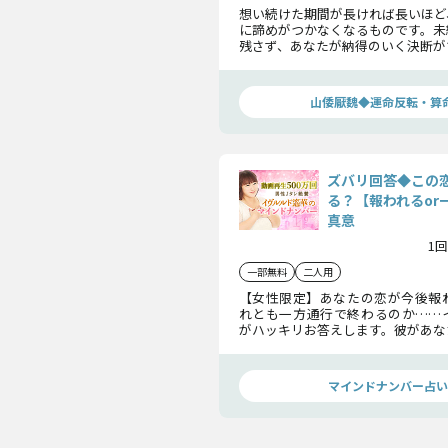
想い続けた期間が長ければ長いほど
に諦めがつかなくなるものです。未
残さず、あなたが納得のいく決断が
の恋の運命と結末を鑑定し最終回
ていただきます。
山倭厭魏◆運命反転・算
ズバリ回答◆この
る？【報われるor
真意
1回
一部無料
二人用
【女性限定】あなたの恋が今後報
れとも一方通行で終わるのか……
がハッキリお答えします。彼があな
を抱き、今後関係をどうしていきた
紐解きましょう。
マインドナンバー占い