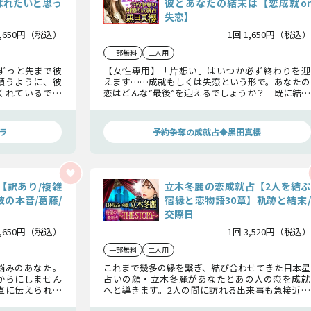
ばれたいと思っ
彼とあなたの結末は【恋成就or
失恋】
1,650円（税込）
1回 1,650円（税込）
一部無料
二人用
ずっと先まで彼
【女性専用】「片想い」はいつか必ず終わりを迎
願うように、彼
えます……成就もしくは失恋という形で。あなたの
くれているでし
恋はどんな“最後”を迎えるでしょうか？ 既に結論
この恋の全てを
は出ています。今後の展開、最終関係、彼の想いを
明らかにしていきますね。
ラ
予約争奪の成就占◆黒田真櫻
【訳あり/複雑
立木冬麗の恋成就占【2人を結ぶ
の本音/葛藤/
宿縁と恋物語30章】軌跡と結末/
交際日
1,650円（税込）
1回 3,520円（税込）
一部無料
二人用
悩みのあなた。
これまで幾多の縁を繋ぎ、結び合わせてきた日本星
からにしません
占いの顔・立木冬麗があなたとあの人の恋を成就
直に伝えられな
へと導きます。2人の間に訪れる出来事も急接近す
末をしっかり見
る転機も全てお見せします。結末までしっかり見届