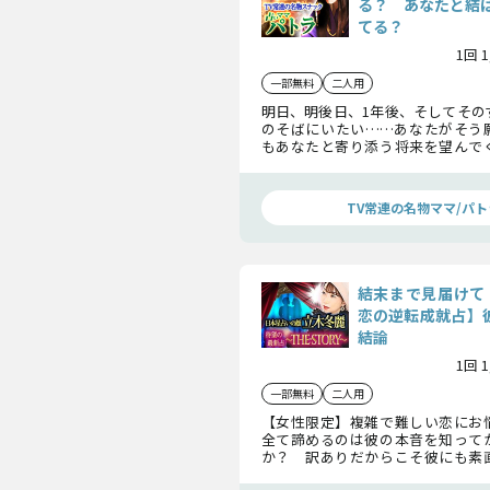
る？ あなたと結
てる？
1回 
一部無料
二人用
明日、明後日、1年後、そしてその
のそばにいたい……あなたがそう
もあなたと寄り添う将来を望んで
ょうか。彼の本音も2人の未来も、
明らかにしましょう。
TV常連の名物ママ/パト
結末まで見届けて
恋の逆転成就占】彼
結論
1回 
一部無料
二人用
【女性限定】複雑で難しい恋にお
全て諦めるのは彼の本音を知って
か？ 訳ありだからこそ彼にも素
い想いがあります。2人の恋の行く