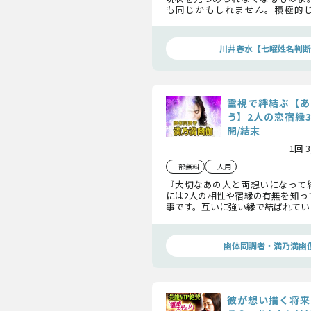
も同じかもしれません。積極的
が、本当は何を考え、あなたにど
ているのか……その本音をズバ
ね。この恋の真実が見えますよ。
川井春水【七曜姓名判断
霊視で絆結ぶ【あ
う】2人の恋宿縁3
開/結末
1回 
一部無料
二人用
『大切なあの人と両想いになって
には2人の相性や宿縁の有無を知っ
事です。互いに強い縁で結ばれてい
この恋の結末は心配無用。あなた
先まで見通します。
幽体同調者・満乃満幽
彼が想い描く将来