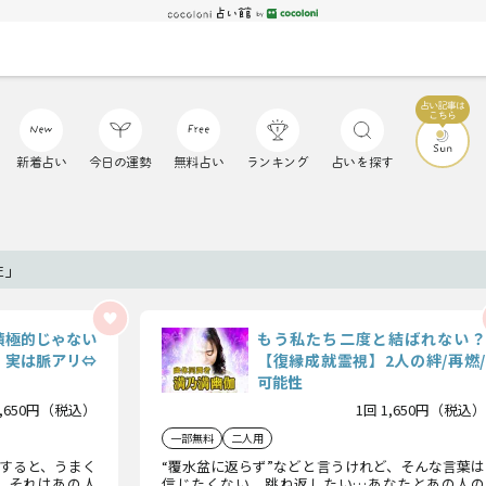
新着占い
今日の運勢
無料占い
ランキング
占いを探す
性」
積極的じゃない
もう私たち二度と結ばれない？
、実は脈アリ⇔
【復縁成就霊視】2人の絆/再燃/
可能性
1,650円（税込）
1回 1,650円（税込）
一部無料
二人用
すると、うまく
“覆水盆に返らず”などと言うけれど、そんな言葉は
。それはあの人
信じたくない、跳ね返したい…あなたとあの人の