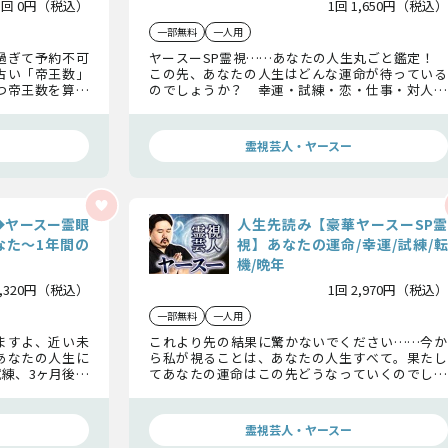
1回 0円（税込）
1回 1,650円（税込）
一部無料
一人用
過ぎて予約不可
ヤースーSP霊視……あなたの人生丸ごと鑑定！
占い「帝王数」
この先、あなたの人生はどんな運命が待っている
つ帝王数を算出
のでしょうか？ 幸運・試練・恋・仕事・対人・
と「幸運」を明
金運……訪れる好機を逃さないよう私の霊視でハ
ッキリお伝えしましょう。今の人生に不安を抱える
方は迷わずお進みください。
霊視芸人・ヤースー
◆ヤースー霊眼
人生先読み【豪華ヤースーSP霊
なた〜1年間の
視】あなたの運命/幸運/試練/転
機/晩年
1,320円（税込）
1回 2,970円（税込）
一部無料
一人用
ますよ、近い未
これより先の結果に驚かないでください……今か
あなたの人生に
ら私が視ることは、あなたの人生すべて。果たし
練、3ヶ月後〜
てあなたの運命はこの先どうなっていくのでしょ
…あなたが人生
うか？ 人生の転機となる出来事とは？ 人生で
必要なことをお
成功を掴む瞬間から晩年の生活までハッキリお伝
えしましょう。
霊視芸人・ヤースー