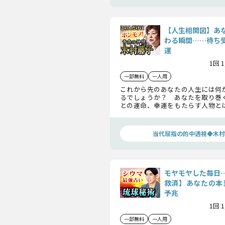
【人生相関図】あ
わる瞬間……待ち
運
1回 
一部無料
一人用
これから先のあなたの人生には何
るでしょうか？ あなたを取り巻
との運命、幸運をもたらす人物
そして、近い将来あなたが進むべ
で、この木村藤子がハッキリとお答
当代屈指の的中透視◆木村
モヤモヤした毎日
救済】あなたの本
予兆
1回 
一部無料
一人用