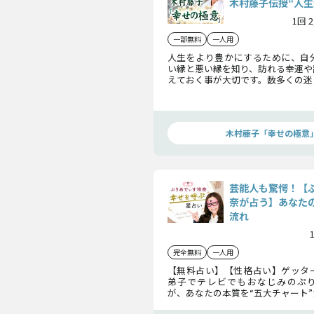
木村藤子伝授“人生
1回 
一部無料
一人用
人生をより豊かにするために、自
い縁と悪い縁を知り、訪れる幸運や
えておく事が大切です。数多くの迷
ってきた木村藤子が、あなたの未
とする方法を伝授いたします。
木村藤子「幸せの極意
芸能人も驚愕！【
奈が占う】あなた
流れ
完全無料
一人用
【無料占い】【性格占い】ゲッタ
弟子でテレビでもおなじみのぷ
が、あなたの本質を“五大チャート
現在あなたを取り巻くの運気の状