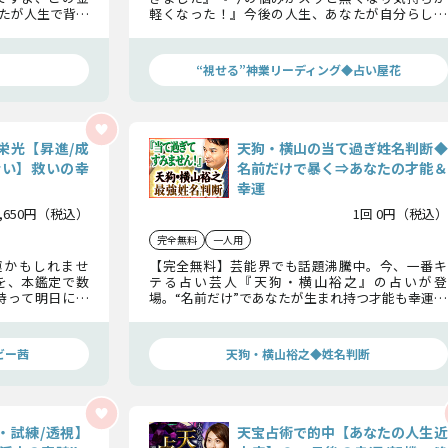
たが人生で背負
軽くなった！』今後の人生、あなたが自分らしく
ン、あなたにと
生きていけるように、5年後・10年後・晩年ま
さぁ迷わずお進
で……あなたの宿縁と知るべき節目を視えたまま
お伝えします。
“視せる”神業リーディング◆占い屋花
栄光【昇進/成
天狗・横山の当て過ぎ姓名判断◆
会い】救いの幸
名前だけで暴く⇒あなたの才能＆
幸運
1,650円（税込）
1回 0円（税込）
完全無料
一人用
運かもしれませ
【完全無料】芸能界でも話題沸騰中。今、一番キ
を、本鑑定で数
テる占い芸人『天狗・横山裕之』の占いが登
持って明日に臨
場。“名前だけ”であなたが生まれ持つ才能も幸運も
幸運を詳細にお
暴き尽くす。シンプルだけど超本格な当たる姓名判
どうか楽しみに
断をお楽しみ下さい。
ビー茜
天狗・横山裕之◆姓名判断
・試練/透視】
天宝占術で的中【あなたの人生近