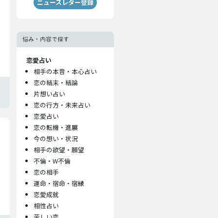
ニュースレター登録
悩み・内容で探す
恋愛占い
相手の本音・本心占い
恋の結末・結論
片想い占い
恋の行方・未来占い
恋愛占い
恋の転機・進展
今の想い・状況
相手の欲望・願望
不倫・W不倫
恋の相手
運命・宿命・宿縁
恋愛成就
相性占い
苦しい恋