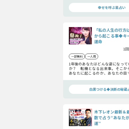
運気を味方にする方法をお伝えしま
幸せを呼ぶ星占い
「私の人生の行方
から起こる事◆キー
運命
1回
一部無料
一人用
1年後のあなたはどんな姿になって
か？ 転機となる出来事。そこか
あなたに起こるのか、あなたの目
さい。この先の未来が明るいもの
を込めて鑑定します。
白黒つける◆決断の秘蔵
木下レオン最新＆
数で占う“あなた
運”