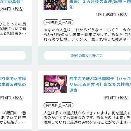
浮上の真髄”
未来】３ヵ月後の幸運/転機〜晩
年
2,200円（税込）
1回 1,650円（税込）
一部無料
一人用
分にとっての良
試練について備
あなたの人生はこれからどうなっていく？ 今か
える相談者を救
ら3ヵ月後の近い未来〜晩年にかけて、あなたに訪
来を明るいもの
れる次の転機、チャンス、生まれ持った強運や人
生のテーマについても天宝占術で占います。人生を
今よりもっと良くしていきたいと思っている方
は、是非鑑定を受けてくださいね。
」
現代の魔女◇叶ここ
ぷりあでぃす玲
的中力で選ぶなら鼎絢子【ハッキ
の本質＆運気の
リ伝える断言占】あなたの性格/
運命
1回 0円（税込）
1回 0円（税込）
完全無料
一人用
ーズ飯田の一番
人生は多くの選択肢からできています。何を選択す
りあでぃす玲奈
るのかがとても重要なのです。あなたの『本質』を
”から紐解き、今
理解していれば最適な選択をすることができます。
況をお伝えし、
ここで改めてあなた自身と向き合ってみてはいか