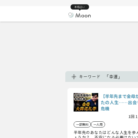
本格占い
キーワード 「幸運」
【半年先まで金母
たの人生……出会い
危機
1回 
一部無料
一人用
半年先のあなたはどんな人生を歩
ょうか？ 不安になる必要はない