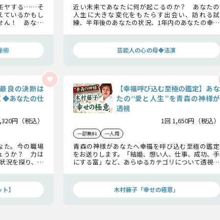
モヤする……そ
近い未来であなたに何が起こるのか？ あなたの
えているかもし
人生に大きな変化をもたらす出会い、訪れる試
せん！ あなた
練、半年後のあなたの状況、1年内のあなたの幸運
して手にする幸
と成功まで、あなたがチャンスを掴むために今のあ
幸運へと導きま
なたに必要なことをお伝えしましょう。
秘術
芸能人の心の母◆法演
最良の決断は
【幸福呼び込む至極の鑑定】あな
く◆あなたの仕
たの“愛と人生”を青森の神様が
透視
1,320円（税込）
1回 1,650円（税込）
一部無料
一人用
なた。今の職場
青森の神様があなたへ幸福を呼び込む至極の鑑定
ょうか？ 力は
をお送りします。「結婚、想い人、仕事、成功、手
状況を探り、転
にする富」など、あらゆるカテゴリについて透視を
て導いていきま
しましょう。そして、あなたがこの先“輝かしい人
生”を送るために気づくべきことをお伝えします。
ット】
木村藤子「幸せの極意」