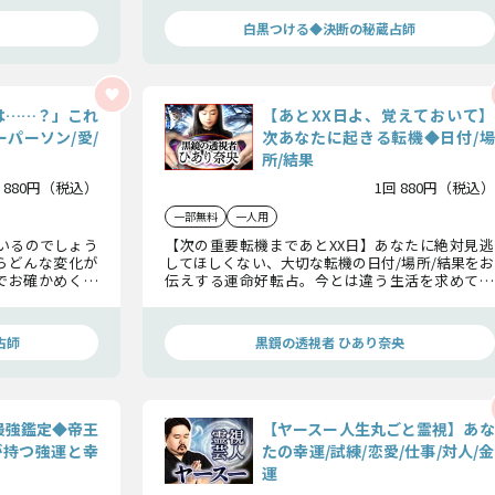
す！
かですか……？
白黒つける◆決断の秘蔵占師
は……？」これ
【あとXX日よ、覚えておいて】
パーソン/愛/
次あなたに起きる転機◆日付/場
所/結果
 880円（税込）
1回 880円（税込）
一部無料
一人用
いるのでしょう
【次の重要転機まであとXX日】あなたに絶対見逃
らどんな変化が
してほしくない、大切な転機の日付/場所/結果をお
でお確かめくだ
伝えする運命好転占。今とは違う生活を求めてい
になるよう、心
る方、人生が180度変わる瞬間を経験したい方はど
うぞお試し下さい。
占師
黒鏡の透視者 ひあり奈央
最強鑑定◆帝王
【ヤースー人生丸ごと霊視】あな
が持つ強運と幸
たの幸運/試練/恋愛/仕事/対人/金
運