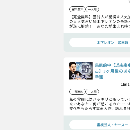
完全無料
一人用
【完全無料】芸能人が驚愕＆人気
の大人気占い師木下レオンの最新
が遂に解禁！ あなたが生まれ持
し、あなたが持っている「強運」
らかにしてみせます。
木下レオン 帝王数
鳥肌的中【近未来
占】3ヶ月後のあ
幸運
1回 
一部無料
一人用
私の霊眼にはハッキリと映ってい
来であなたに何が起こるのか……
変化をもたらす重要人物、訪れる試
1年内にあなたが掴む幸運までも…
を前向きに進むために今あなたに
伝えします。
霊視芸人・ヤースー