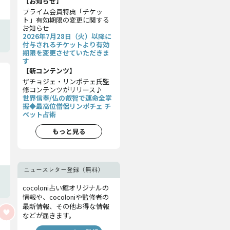
【お知らせ】
プライム会員特典「チケッ
ト」有効期限の変更に関する
お知らせ
2026年7月28日（火）以降に
付与されるチケットより有効
期限を変更させていただきま
す
【新コンテンツ】
ザチョジェ・リンポチェ氏監
修コンテンツがリリース♪
世界信奉/仏の叡智で運命全掌
握◆最高位僧侶リンポチェ チ
ベット占術
もっと見る
ニュースレター登録（無料）
cocoloni占い館オリジナルの
情報や、cocoloniや監修者の
最新情報、その他お得な情報
などが届きます。