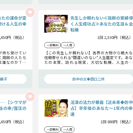
なたの運命が変
先生しか頼れない≪抜群の実績導
受ける人生の幸
く人生成功占≫あなたの生涯＆全
転機
1,650円（税込）
1回 2,530円（税込）
一部無料
一人用
が待ち受けてい
【この先生しか頼れない】各界の大物から絶大な
く周囲の人たち
信頼寄せられる“間違いのない”人生鑑定です。あな
とは誰なのか？
たの本質、訪れる現実、大切な転機、人生の岐
き人生の岐路ま
路……千載一遇のチャンスを掴み、最大の幸福を
えしましょう。
手に入れてください。
藤子
的中の父◆田口二州
……【シウマが
法演の法力が暴露【近未来◆的中
当の幸/復活の
占】半年後のあなた〜1年内の幸
運
1,650円（税込）
1回 880円（税込）
一部無料
一人用