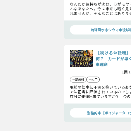
なんだか気持ちが沈む、心がモヤ
んなあなたへ。今は未来も暗く見
れませんが、そんなことはありま
の人生を好転させる次の転機、そ
せについて、シウマが明らかにし
す！
琉球風水志シウマ◆琉球
【続ける⇔転職】
何？ カードが導
事運命
1回 
一部無料
一人用
現状の仕事に不満を抱いているあ
では正当に評価されているのでし
存分に発揮出来ていますか？ 今の
職するべきか否かをカードによっ
しょう。
別格的中【ボイジャータロ