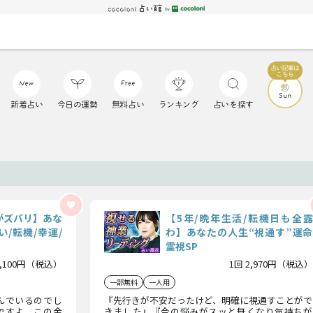
新着占い
今日の運勢
無料占い
ランキング
占いを探す
がズバリ】あな
【5年/晩年生活/転機日も全露
/転機/幸運/
わ】あなたの人生“視通す”運命
霊視SP
1,100円（税込）
1回 2,970円（税込）
一部無料
一人用
んでいるのでし
『先行きが不安だったけど、明確に視通すことがで
ですよ、この金
きました』『今の悩みがスッと無くなり気持ちが