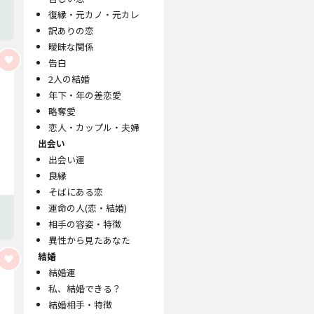
復縁・元カノ・元カレ
訳ありの恋
曖昧な関係
告白
2人の結婚
年下・年の差恋愛
略奪愛
恋人・カップル・夫婦
出会い
出会い運
良縁
そばにある恋
運命の人(恋・結婚)
相手の容姿・特徴
異性から見たあなた
結婚
結婚運
私、結婚できる？
結婚相手・特徴