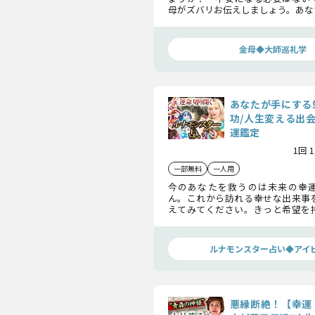
母がズバリお伝えしましょう。あな
う宿命、巡り会う運命のキーパーソ
って幸運となる出来事までも……
みください。
金母◆大師巡礼学
あなたが手にする
功/人生変える出
運鑑定
1回 
一部無料
一人用
今のあなたを救うのは未来の幸
ん。これから訪れる幸せな出来事
えてみてください。きっと希望を
めることでしょう。手にする栄光、
伝えしますので、訪れるその瞬間を
お待ちくださいね。
ルナモンスター占い◆アイ
悪縁断絶！【幸運