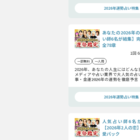
村藤子の豪華6名が集結し、あなたの
命”を明らかにします。
2026年運勢占い特集
あなたの2026年
い師6名が結集】
全78章
1回 
一部無料
一人用
2026年、あなたの人生にはどん
メディアや占い業界で大人気の占
事・金運――2026年の運勢を徹底予
彌告（みみこ）、島田秀平、シウマ
村藤子の豪華6名が集結し、あなたの
命”を明らかにします。
2026年運勢占い特集
人気占い師6名
【2026年2人の
愛パック