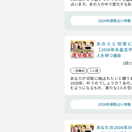
占います。あの人の中で変化するあ
ンとは？年内に恋は実るのか？2人
の運命が用意されているのか……
ださい！
2026年運勢占い特集
あの人と切実
【2026年水晶玉
人を待つ運命
1回 
一部無料
二人用
あなたが切実に結ばれたいと願う
2026年、叶うのでしょうか？あ
むようになるもの、新たな2人の恋
2人を待ち受ける恋の運命とは……
くりお伝えします！
2026年運勢占い特集
あなたの2026年