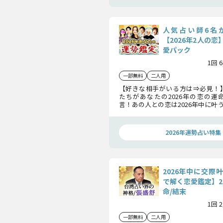
人気占い師6名
【2026年2人の
愛パック
1回 
一部無料
二人用
【好きな相手がいる方は⇒必見！
たちがあなたの2026年の恋の運
言！あの人との恋は2026年中に叶
縁やあなたへの本音、さらに2人
で、余すところなく徹底鑑定いたし
2026年運勢占い特集
2026年中に交際
で解く恋愛鑑定】2
命/結末
1回 
一部無料
二人用