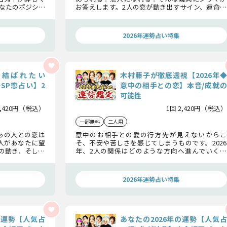
なたのポジショ
お答えします。2人の恋が動き出すサイン、運命的
の間にどんな恋
なきっかけ、あの人の決意の言葉、そして恋の結末
ぜひお確かめく
まで、2026年の2人の恋がどうなるのか全てお話し
しましょう。
2026年運勢占い特集
に結ばれたい
木村藤子が徹底透視【2026年◆
子SP恋占い】2
意中の相手との恋】本音/成就の
可能性
2,420円（税込）
1回 2,420円（税込）
一部無料
二人用
あの人との恋は
意中のお相手との愛の行方――先が見えないからこ
の人があなたに望
そ、不安や苦しさを感じてしまうものです。2026
の動き、そして
年、2人の関係はどのような方向へ進んでいくの
水晶玉子がじっ
か。あの人の本音から、この1年に訪れる愛の可能
性、絆を深めるために必要なことまで、木村藤子が
明らかにいたしましょう。
2026年運勢占い特集
の運勢【人気占
あなたの2026年の運勢【人気占