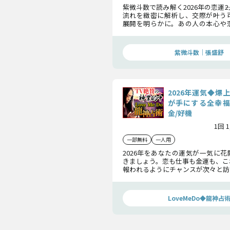
紫微斗数で読み解く2026年の恋運―
流れを緻密に解析し、交際が叶う
展開を明らかに。あの人の本心や
命が導く結末までを丁寧に占い、
が抱え続けてきた想いが報われる
話しします。
紫微斗数｜張盛舒
2026年運気◆爆
が手にする全幸福
金/好機
1回 
一部無料
一人用
2026年をあなたの運気が一気に
きましょう。恋も仕事も金運も、こ
報われるようにチャンスが次々と訪
が手にする“全幸福の形”を徹底的
す。
LoveMeDo◆龍神占