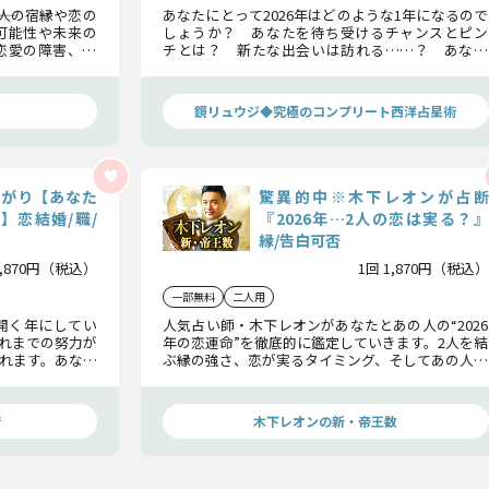
―2人の宿縁や恋の
あなたにとって2026年はどのような1年になるので
可能性や未来の
しょうか？ あなたを待ち受けるチャンスとピン
恋愛の障害、運
チとは？ 新たな出会いは訪れる……？ あなた
これまであなた
の仕事・恋愛・運命、2026年のすべてを鏡リュウ
未来についてお
ジが三重円ホロスコープで精密鑑定します！
鏡リュウジ◆究極のコンプリート西洋占星術
上がり【あなた
驚異的中※木下レオンが占断
】恋結婚/職/
『2026年…2人の恋は実る？』
縁/告白可否
1,870円（税込）
1回 1,870円（税込）
一部無料
二人用
花開く年にしてい
人気占い師・木下レオンがあなたとあの人の“2026
れまでの努力が
年の恋運命”を徹底的に鑑定していきます。2人を結
れます。あなた
ぶ縁の強さ、恋が実るタイミング、そしてあの人が
に解き明かしま
告白へと踏み出す可能性まで…全てを明らかにし
ます。
術
木下レオンの新・帝王数