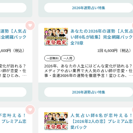
“2026年の運
村藤子の豪華6名が集結し、あなたの“2026年の運
命”を明らかにします。
2026年運勢占い特集
の運勢【人気占
あなたの2026年の運勢【人気占
完全網羅パック
い師6名が結集】完全網羅パック
全78章
6,600円（税込）
1回 6,600円（税込）
一部無料
一人用
な変化が訪れる？
2026年、あなたの人生にはどんな変化が訪れる？
い師が恋愛・仕
メディアや占い業界で大人気の占い師が恋愛・仕
言！星ひとみ、彌
事・金運――2026年の運勢を徹底予言！星ひとみ、彌
、水晶玉子、木
彌告（みみこ）、島田秀平、シウマ、水晶玉子、木
“2026年の運
村藤子の豪華6名が集結し、あなたの“2026年の運
命”を明らかにします。
2026年運勢占い特集
が恋叶える！
人気占い師6名が恋叶える！
恋】プレミアム恋
【2026年2人の恋】プレミアム恋
愛パック