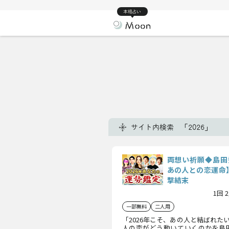
本格占い
サイト内検索 「2026」
両想い祈願◆島田秀
あの人との恋運命
撃結末
1回 
一部無料
二人用
「2026年こそ、あの人と結ばれた
人の恋がどう動いていくのかを島