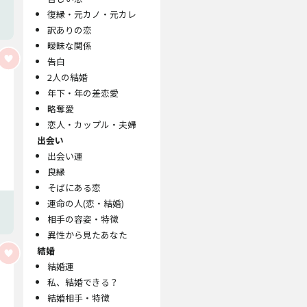
復縁・元カノ・元カレ
訳ありの恋
曖昧な関係
告白
2人の結婚
年下・年の差恋愛
略奪愛
恋人・カップル・夫婦
出会い
出会い運
良縁
そばにある恋
運命の人(恋・結婚)
相手の容姿・特徴
異性から見たあなた
結婚
結婚運
私、結婚できる？
結婚相手・特徴