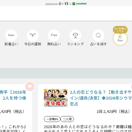
新着占い
今日の運勢
無料占い
ランキング
占いを探す
平【2026年
2人の恋どうなる？【動き出すサ
】2人を待つ衝
イン/運命/決意】◆2026年シウマ
恋占
2,420円（税込）
1回 2,420円（税込）
一部無料
二人用
い！」これから2
2026年のあの人との恋はどうなるのか？距離は縮
田秀平が詳しく
められる？恋人になれる？そんな疑問にシウマが