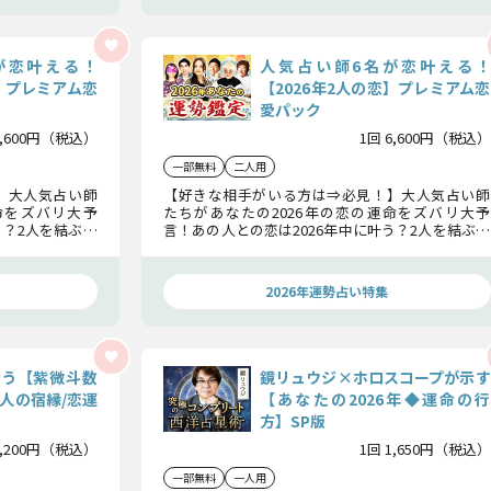
が恋叶える！
人気占い師6名が恋叶える！
恋】プレミアム恋
【2026年2人の恋】プレミアム恋
愛パック
6,600円（税込）
1回 6,600円（税込）
一部無料
二人用
】大人気占い師
【好きな相手がいる方は⇒必見！】大人気占い師
命をズバリ大予
たちがあなたの2026年の恋の運命をズバリ大予
う？2人を結ぶ宿
言！あの人との恋は2026年中に叶う？2人を結ぶ宿
に訪れる転機ま
縁やあなたへの本音、さらに2人に訪れる転機ま
ます。
で、余すところなく徹底鑑定いたします。
2026年運勢占い特集
叶う【紫微斗数
鏡リュウジ×ホロスコープが示す
人の宿縁/恋運
【あなたの2026年◆運命の行
方】SP版
2,200円（税込）
1回 1,650円（税込）
一部無料
一人用