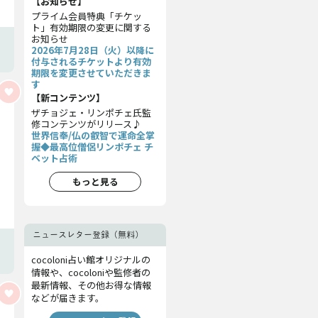
【お知らせ】
プライム会員特典「チケッ
ト」有効期限の変更に関する
お知らせ
2026年7月28日（火）以降に
付与されるチケットより有効
期限を変更させていただきま
す
【新コンテンツ】
ザチョジェ・リンポチェ氏監
修コンテンツがリリース♪
世界信奉/仏の叡智で運命全掌
握◆最高位僧侶リンポチェ チ
ベット占術
もっと見る
ニュースレター登録（無料）
cocoloni占い館オリジナルの
情報や、cocoloniや監修者の
最新情報、その他お得な情報
などが届きます。