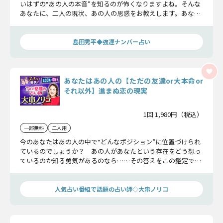
いはずの“あの人の本音”を知るのが怖くなりますよね。そんな
あなたに、二人の現状、あの人の思惑をお教えします。あなた
が想い続けた先に、どんな結末が訪れるのかお伝えしましょ
う。
島田秀平◆強運ナンバー占い
あなたはあの人の【ただの友達or大本命or
それ以外】進まぬ恋の現実
1回 1,980円（税込）
一部無料
二人用
今のあなたはあの人の中で“どんなポジション”に位置づけられ
ているのでしょうか？ あの人があなたという存在をどう想っ
ているのか知る勇気があるのなら……その答えをこの鑑定でハ
ッキリお伝えします！
人気占い番組で話題の占い師◇大串ノリコ