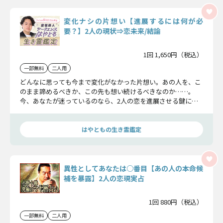
変化ナシの片想い【進展するには何が必
要？】2人の現状⇒恋未来/結論
1回 1,650円（税込）
一部無料
二人用
どんなに思っても今まで変化がなかった片想い。あの人を、こ
のまま諦めるべきか、この先も想い続けるべきなのか……。
今、あなたが迷っているのなら、2人の恋を進展させる鍵につ
いて、お話ししていきましょう。
はやともの生き霊鑑定
異性としてあなたは○番目【あの人の本命候
補を暴露】2人の恋現実占
1回 880円（税込）
一部無料
二人用