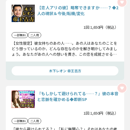
【恋人アリの彼】略奪できますか……？◆2
人の現状＆今後/転機/変化
1回 1,650円（税込）
一部無料
二人用
【女性限定】彼女持ちのあの人……。あの人はあなたのことを
どう想っているのか、どんな存在なのかを解き明かしてみまし
ょう。あなたがあの人への想いを貫き、この恋を成就させるた
めに大事なお話しをしましょう。
木下レオン 帝王吉方
『もしかして避けられてる……？』彼の本音
と恋脈を確かめる◆即断SP
1回 1,650円（税込）
一部無料
二人用
「彼から避けられてる？」「私に無関心？」それはあなたの考