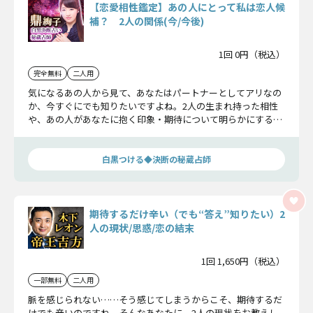
【恋愛相性鑑定】あの人にとって私は恋人候
補？ 2人の関係(今/今後)
1回 0円（税込）
完全無料
二人用
気になるあの人から見て、あなたはパートナーとしてアリなの
か、今すぐにでも知りたいですよね。2人の生まれ持った相性
や、あの人があなたに抱く印象・期待について明らかにするこ
とで、2人の恋を後押しします。
白黒つける◆決断の秘蔵占師
期待するだけ辛い（でも“答え”知りたい）2
人の現状/思惑/恋の結末
1回 1,650円（税込）
一部無料
二人用
脈を感じられない……そう感じてしまうからこそ、期待するだ
けでも辛いのですね。そんなあなたに、2人の現状をお教えし