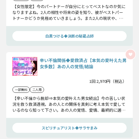
【女性限定】今のパートナーが自分にとってベストなのか気に
なりますよね。2人の相性や将来の姿を知り、彼がベストパー
トナーかどうか見極めていきましょう。また2人の現状や、彼
があなたに抱く本音を知ることができますよ。
白黒つける◆決断の秘蔵占師
辛い不倫関係◆愛救済占【本気の愛叶えた男
女多数】あの人の覚悟/結論
1回 2,970円（税込）
一部無料
二人用
【辛い不倫から脱却⇒本気の愛叶えた男女続出】今の苦しい状
況を救う救済透視。あの人との関係を真剣に考え本気で愛して
いるのなら知って下さい。あの人の覚悟、愛情、最終的に選ぶ
未来をお伝えします。
スピリチュアリスト◆サラサまみ