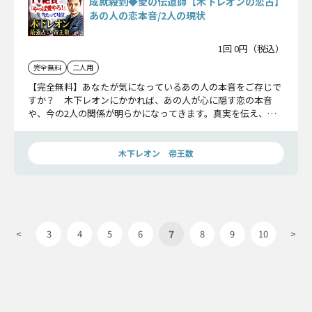
成就殺到◆愛の伝道師【木下レオンの恋占】
あの人の恋本音/2人の現状
1回 0円（税込）
完全無料
二人用
【完全無料】あなたが気になっているあの人の本音をご存じで
すか？ 木下レオンにかかれば、あの人が心に隠す恋の本音
や、今の2人の関係が明らかになってきます。真実を伝え、あ
なたの恋を成就に導きましょう。
木下レオン 帝王数
7
<
3
4
5
6
8
9
10
>