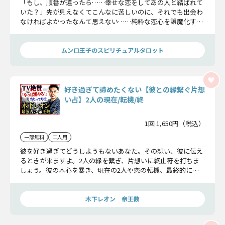
「もし、順番が違ったら……幸せな恋をしてあの人と結ばれて
いた？」先が見えなくてこんなに苦しいのに、それでも出会わ
なければよかったなんて思えない……純粋な恋心を誤魔化すの
はもう限界。そんなあなたに誰も傷つかない未来は訪れるの
か、この恋の未来をお伝えします。
ムンロ王子のスピリチュアルタロット
好き過ぎて諦めたくない【彼との縁繋ぐ片想
い占】2人の現在/転機/終
1回 1,650円（税込）
一部無料
二人用
彼を好き過ぎてどうしようもないあなた。その想い、彼に伝え
るときが来ますよ。2人の縁を繋ぎ、片想いに終止符を打ちま
しょう。彼の本心を暴き、現在の2人や恋の転機、最終的に迎
える関係をお伝えいたします。
木下レオン 帝王数