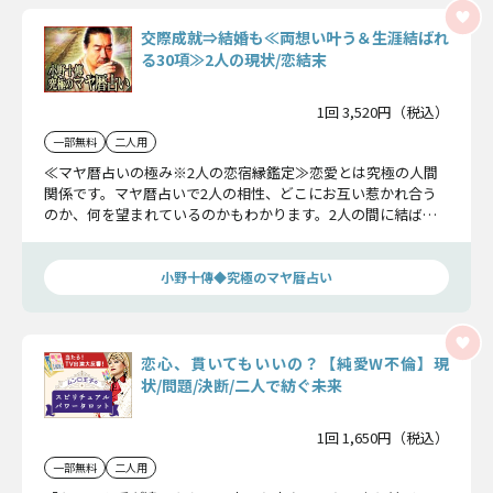
交際成就⇒結婚も≪両想い叶う＆生涯結ばれ
る30項≫2人の現状/恋結末
1回 3,520円（税込）
一部無料
二人用
≪マヤ暦占いの極み※2人の恋宿縁鑑定≫恋愛とは究極の人間
関係です。マヤ暦占いで2人の相性、どこにお互い惹かれ合う
のか、何を望まれているのかもわかります。2人の間に結ばれ
る絆を全てお話ししましょう。
小野十傳◆究極のマヤ暦占い
恋心、貫いてもいいの？【純愛W不倫】現
状/問題/決断/二人で紡ぐ未来
1回 1,650円（税込）
一部無料
二人用