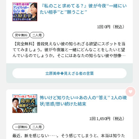
『私のこと求めてる？』彼が今夜“一緒にい
たい相手”と”願うこと”
1回 0円（税込）
完全無料
二人用
【完全無料】普段見えない彼の知られざる欲望にスポットを当
ててみましょう。彼が今夜誰と一緒にどんなことをしたいと望
んでいるのでしょうか。そこにはあなたの知らない彼や想像以
上の答えが待っているでしょう。
立原美幸◆見えざる者の言葉
怖いけど知りたい⇒あの人の“答え” 2人の現
状/思惑/想い続けた結末
1回 1,650円（税込）
一部無料
二人用
最近、脈を感じない……。そう感じてしまうと、本当は知りた