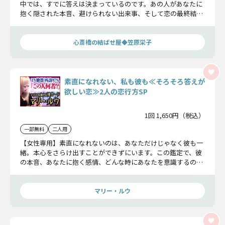
中では、すでに答えは決まっているのです。あの人があなたに
抱く隠された本音、避けられない出来事、そして恋の最終結末
まで――。名前だけで見抜く圧倒的な霊視力で、すべて言い当てま
す。
心斎橋の結ばせ屋◆笠原栄子
素直になれない、私も彼も≪そろそろ答えが
欲しい恋≫2人の恋行方SP
1回 1,650円（税込）
一部無料
二人用
【女性専用】素直になれないのは、あなただけじゃなく彼も一
緒。本心をさらけ出すことができずにいます。この鑑定で、彼
の本音、あなたに抱く感情、どんな時にあなたを意識するの
か、内心を見ていきましょう。
マリー・ルウ