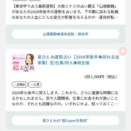
【算命学で占う最新運勢】大阪ミナミの占い覇王『山倭厭魏』
があなたの2026年後半の運勢を占います。下半期に訪れる転機
はあなたの人生にどんな変化や影響を与えるのか…運命好転の
チャンスをお伝えします。
山倭厭魏◆運命反転・算命学
星ひとみ運勢占い【2026年後半◆訪れる出
来事】恋/仕事/対人◆総合版
1回 1,980円（税込）
一部無料
一人用
2026年も後半に突入します。これから、さらに重要な時期にな
るかもしれません。恋や人間関係、仕事にお金――それが良いこと
なのか、それとも試練なのか。いずれにせよ、知っておくこと
で未来は変えられます。残りの2026年をより良くするために、
星ひとみがズバリ占います。
星ひとみの“超Super天星術”