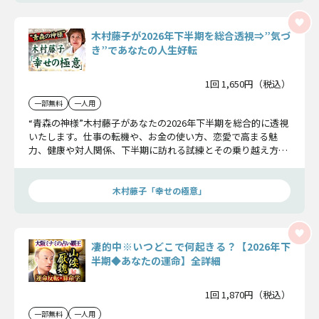
木村藤子が2026年下半期を総合透視⇒”気づ
き”であなたの人生好転
1回 1,650円（税込）
一部無料
一人用
“青森の神様”木村藤子があなたの2026年下半期を総合的に透視
いたします。仕事の転機や、お金の使い方、恋愛で高まる魅
力、健康や対人関係、下半期に訪れる試練とその乗り越え方ま
であなたの2026年の下半期を徹底鑑定いたします。
木村藤子「幸せの極意」
凄的中※いつどこで何起きる？【2026年下
半期◆あなたの運命】全詳細
1回 1,870円（税込）
一部無料
一人用