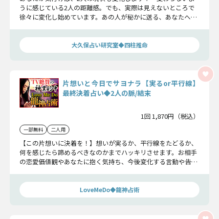
うに感じている2人の距離感。でも、実際は見えないところで
徐々に変化し始めています。あの人が秘かに送る、あなたへの
サイン……受け止めてください。
大久保占い研究室◆四柱推命
片想いと今日でサヨナラ【実るor平行線】
最終決着占い◆2人の脈/結末
1回 1,870円（税込）
一部無料
二人用
【この片想いに決着を！】想いが実るか、平行線をたどるか、
何を感じたら諦めるべきなのかまでハッキリさせます。お相手
の恋愛価値観やあなたに抱く気持ち、今後変化する言動や告白
の可能性もお伝えしましょう。
LoveMeDo◆龍神占術