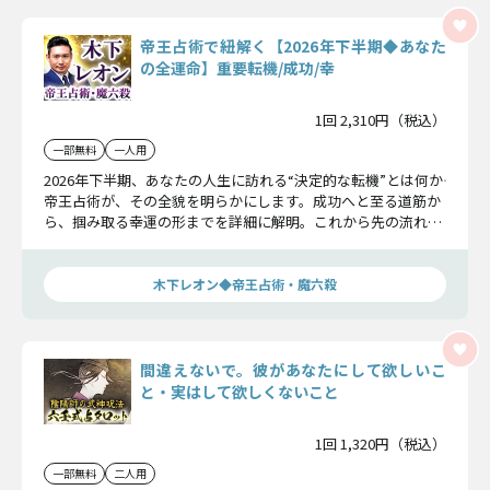
帝王占術で紐解く【2026年下半期◆あなた
の全運命】重要転機/成功/幸
1回 2,310円（税込）
一部無料
一人用
2026年下半期、あなたの人生に訪れる“決定的な転機”とは何か――
帝王占術が、その全貌を明らかにします。成功へと至る道筋か
ら、掴み取る幸運の形までを詳細に解明。これから先の流れを
正確に知り、望む未来を確かなものにしていきましょう。
木下レオン◆帝王占術・魔六殺
間違えないで。彼があなたにして欲しいこ
と・実はして欲しくないこと
1回 1,320円（税込）
一部無料
二人用