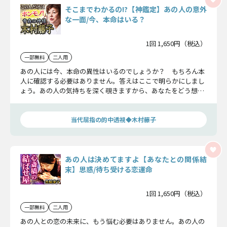
そこまでわかるの!?【神鑑定】あの人の意外
な一面/今、本命はいる？
1回 1,650円（税込）
一部無料
二人用
あの人には今、本命の異性はいるのでしょうか？ もちろん本
人に確認する必要はありません。答えはここで明らかにしまし
ょう。あの人の気持ちを深く覗きますから、あなたをどう想っ
ているかもわかってしまうかもしれません。心の準備をしてお
聞きください。
当代屈指の的中透視◆木村藤子
あの人は決めてますよ【あなたとの関係結
末】思惑/待ち受ける恋運命
1回 1,650円（税込）
一部無料
二人用
あの人との恋の未来に、もう悩む必要はありません。あの人の