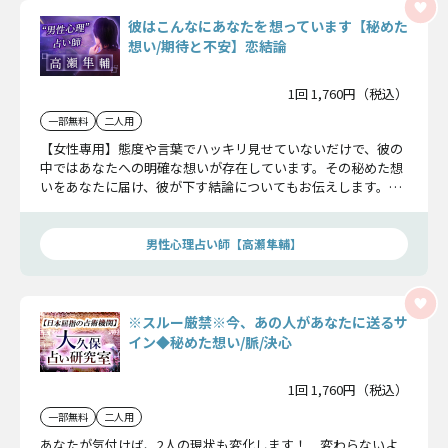
彼はこんなにあなたを想っています【秘めた
想い/期待と不安】恋結論
1回 1,760円（税込）
一部無料
二人用
【女性専用】態度や言葉でハッキリ見せていないだけで、彼の
中ではあなたへの明確な想いが存在しています。その秘めた想
いをあなたに届け、彼が下す結論についてもお伝えします。彼
の想い、受け入れてください。
男性心理占い師【高瀬隼輔】
※スルー厳禁※今、あの人があなたに送るサ
イン◆秘めた想い/脈/決心
1回 1,760円（税込）
一部無料
二人用
あなたが気付けば、2人の現状も変化します！ 変わらないよ