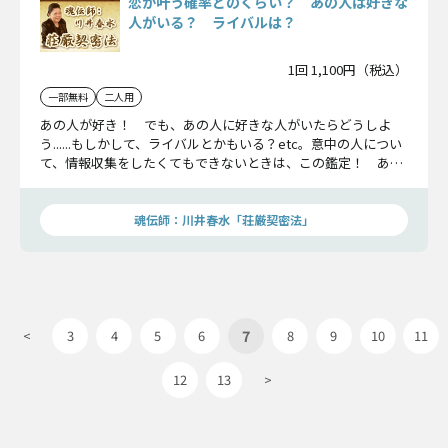
恋が叶う確率どのくらい？ あの人は好きな
人がいる？ ライバルは？
1回 1,100円（税込）
一部無料
二人用
あの人が好き！ でも、あの人に好きな人がいたらどうしよ
う......もしかして、ライバルとかもいる？etc。意中の人につい
て、情報収集をしたくてもできないときは、この鑑定！ あな
たが知りたい情報から恋が叶う確率まで川井春水がお答えして
いきます！
魂伝師：川井春水「荘厳契密法」
7
<
3
4
5
6
8
9
10
11
12
13
>