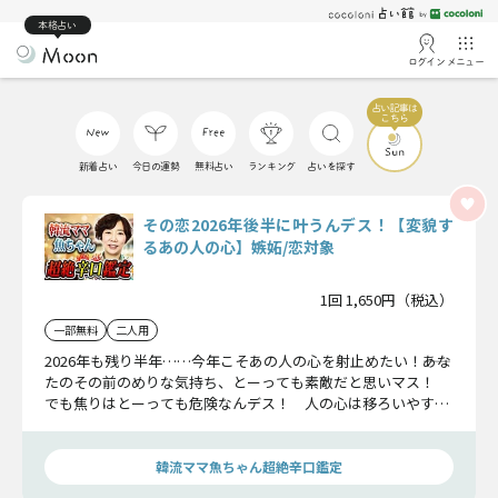
本格占い
ログイン
メニュー
新着占い
今日の運勢
無料占い
ランキング
占いを探す
その恋2026年後半に叶うんデス！【変貌す
るあの人の心】嫉妬/恋対象
1回 1,650円（税込）
一部無料
二人用
2026年も残り半年……今年こそあの人の心を射止めたい！――あな
たのその前のめりな気持ち、とーっても素敵だと思いマス！
でも焦りはとーっても危険なんデス！ 人の心は移ろいやすい
もの。。アプローチをかけるのは、近く、あの人の心に訪れる
【変貌】の様相を知ってからでも遅くはないデスよーー。
韓流ママ魚ちゃん超絶辛口鑑定