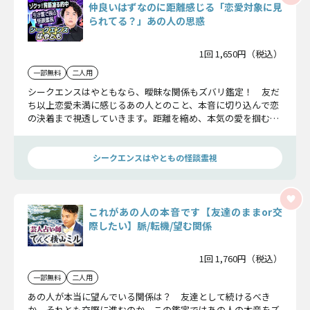
仲良いはずなのに距離感じる「恋愛対象に見
られてる？」あの人の思惑
1回 1,650円（税込）
一部無料
二人用
シークエンスはやともなら、曖昧な関係もズバリ鑑定！ 友だ
ち以上恋愛未満に感じるあの人とのこと、本音に切り込んで恋
の決着まで視透していきます。距離を縮め、本気の愛を掴むた
めの秘策を受け取ってください。
シークエンスはやともの怪談霊視
これがあの人の本音です【友達のままor交
際したい】脈/転機/望む関係
1回 1,760円（税込）
一部無料
二人用
あの人が本当に望んでいる関係は？ 友達として続けるべき
か、それとも交際に進むのか。この鑑定ではあの人の本音をズ