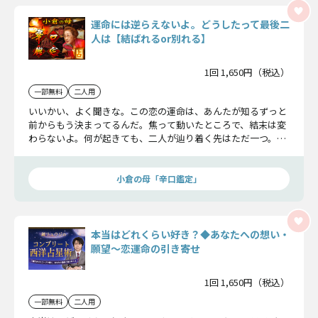
運命には逆らえないよ。どうしたって最後二
人は【結ばれるor別れる】
1回 1,650円（税込）
一部無料
二人用
いいかい、よく聞きな。この恋の運命は、あんたが知るずっと
前からもう決まってるんだ。焦って動いたところで、結末は変
わらないよ。何が起きても、二人が辿り着く先はただ一つ。最
後は●●になるんだよ。あんたにこの真実を知る覚悟があるな
ら、全部明らかにするよ！
小倉の母「辛口鑑定」
本当はどれくらい好き？◆あなたへの想い・
願望〜恋運命の引き寄せ
1回 1,650円（税込）
一部無料
二人用