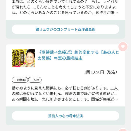
本当は、どのくらい好きでいてくれてるの？ もし、ライバル
が現れたら......そんなことを考えてしまうと不安になりますよ
ね。どのくらいあなたのことを思っているのか、気持ちが誰に
向いているのか、あの人の願いを紐解いて、この恋の運命をし
っかりとお伝えします。
鏡リュウジのコンプリート西洋占星術
《期待薄→急接近》劇的変化する【あの人と
の関係】⇒恋の最終結末
1回 1,650円（税込）
一部無料
二人用
動かぬように見えた関係にも、必ず転じる刻があります。二人
の縁は途切れてなどいません。停滞の裏で静かに巡る運命が、
ある瞬間を境に一気に引き寄せを起こします。関係が急接近す
る理由、その時期、そして最終的に辿り着く恋の結末まで導き
出します。
芸能人の心の母◆法演