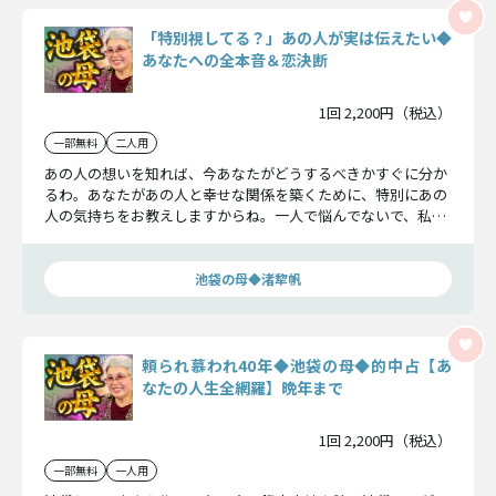
「特別視してる？」あの人が実は伝えたい◆
あなたへの全本音＆恋決断
1回 2,200円（税込）
一部無料
二人用
あの人の想いを知れば、今あなたがどうするべきかすぐに分か
るわ。あなたがあの人と幸せな関係を築くために、特別にあの
人の気持ちをお教えしますからね。一人で悩んでないで、私と
一緒にあの人と幸せになるための方法を考えましょう。
池袋の母◆渚犂帆
頼られ慕われ40年◆池袋の母◆的中占【あ
なたの人生全網羅】晩年まで
1回 2,200円（税込）
一部無料
一人用