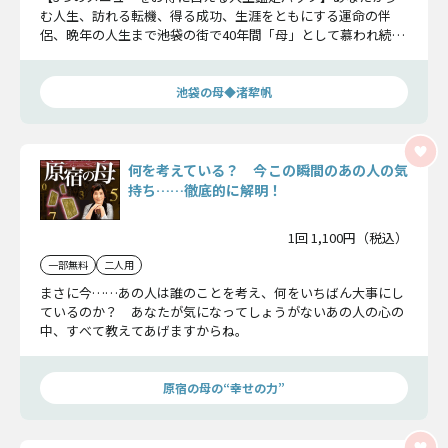
む人生、訪れる転機、得る成功、生涯をともにする運命の伴
侶、晩年の人生まで――池袋の街で40年間「母」として慕われ続け
る渚犂帆が、あなたの人生すべてを渾身鑑定！ 超贅沢49章余
すところなくお伝えします。
池袋の母◆渚犂帆
何を考えている？ 今この瞬間のあの人の気
持ち……徹底的に解明！
1回 1,100円（税込）
一部無料
二人用
まさに今……あの人は誰のことを考え、何をいちばん大事にし
ているのか？ あなたが気になってしょうがないあの人の心の
中、すべて教えてあげますからね。
原宿の母の“幸せの力”