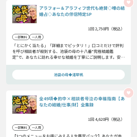
アラフォー＆アラフィフ世代も絶賛◇噂の結
婚占◇あなたの伴侶特定SP
1回 2,750円（税込）
一部無料
一人用
「とにかく当たる」「詳細までピッタリ！」口コミだけで評判
を呼び相談者が殺到する、池袋の母の十八番“究極結婚鑑
定”で、あなたに訪れる幸せな結婚を丁寧にご説明します。安心
してください、あなたは必ず幸せになれるのですから。
池袋の母◆渚犂帆
全49項◆的中×相談者号泣の幸福指南【あ
なたの結婚/仕事/財】全集録
1回 4,620円（税込）
一部無料
一人用
【3つのメニューをお得に占える人生鑑定パック】あなたが歩