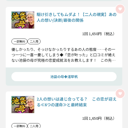
駆け引きしてもムダよ！【二人の現実】あの
人の想い/決断/最後の関係
1回 1,650円（税込）
一部無料
二人用
優しかったり、そっけなかったりするあの人の態度……その一
つ一つに一喜一憂してしまう◆「恋が叶った」と口コミが絶え
ない池袋の母が究極の恋愛成就法をお教えします！ この先訪
れる、二人の【最後の関係】まで完全的中！
池袋の母◆渚犂帆
2人の想いは通じ合ってる？ この恋が迎え
る≪6つの運命≫と最終結末
1回 1,650円（税込）
一部無料
二人用