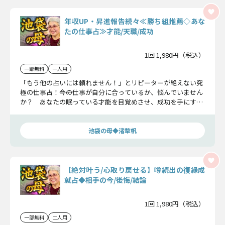
年収UP・昇進報告続々≪勝ち組推薦◇あな
たの仕事占≫才能/天職/成功
1回 1,980円（税込）
一部無料
一人用
「もう他の占いには頼れません！」とリピーターが絶えない究
極の仕事占！――今の仕事が自分に合っているか、悩んでいません
か？ あなたの眠っている才能を目覚めさせ、成功を手にする
ために知っておくべき重要事項をすべてお伝えします。
池袋の母◆渚犂帆
【絶対叶う/心取り戻せる】噂続出の復縁成
就占◆相手の今/後悔/結論
1回 1,980円（税込）
一部無料
二人用