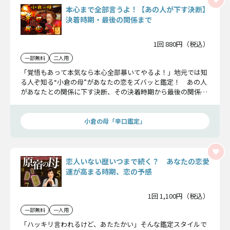
本心まで全部言うよ！【あの人が下す決断】
決着時期・最後の関係まで
1回 880円（税込）
一部無料
二人用
「覚悟もあって本気なら本心全部暴いてやるよ！」地元では知
る人ぞ知る“小倉の母”があなたの恋をズバッと鑑定！ あの人
があなたとの関係に下す決断、その決着時期から最後の関係ま
で……当たる辛口鑑定が事実を見抜きます！
小倉の母「辛口鑑定」
恋人いない歴いつまで続く？ あなたの恋愛
運が高まる時期、恋の予感
1回 1,100円（税込）
一部無料
一人用
「ハッキリ言われるけど、あたたかい」そんな鑑定スタイルで