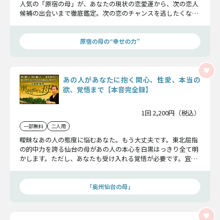
人気の「原宿の母」が、あなたの現状の恋愛運から、次の恋人
候補の出会いまで徹底鑑定。次の恋のチャンスを逃したくない
方は、必読です。
原宿の母の“幸せの力”
あの人があなたに抱く関心、性愛、本当の
欲、覚悟まで【本音完全録】
1回 2,200円（税込）
一部無料
二人用
曖昧なあの人の態度に悩むあなた。もう大丈夫です。東北屈指
の的中力を誇る仙台の母があの人の本心を白黒はっきり全て明
かします。ただし、あなたも受け入れる覚悟が必要です。宜し
いですか？
「奥州仙台の母」