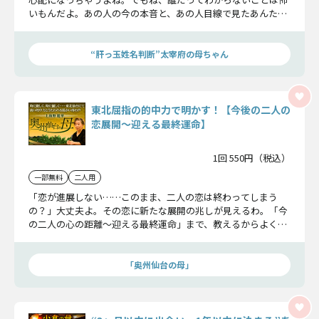
いもんだよ。あの人の今の本音と、あの人目線で見たあんたの
こと。詳しく鑑定するから聞いておくれよ！
“肝っ玉姓名判断”太宰府の母ちゃん
東北屈指の的中力で明かす！【今後の二人の
恋展開〜迎える最終運命】
1回 550円（税込）
一部無料
二人用
「恋が進展しない……このまま、二人の恋は終わってしまう
の？」大丈夫よ。その恋に新たな展開の兆しが見えるわ。「今
の二人の心の距離〜迎える最終運命」まで、教えるからよく聞
いてちょうだいね。
「奥州仙台の母」