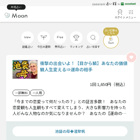
本格占い
ログイン
メニュー
新着占い
今日の運勢
無料占い
ランキング
占いを探す
衝撃の出会いよ！【目から鱗】あなたの価値
観人生変える⇒運命の相手
1回 1,650円（税込）
一部無料
一人用
「今までの恋愛って何だったの？」との証言多数！ あなたの
恋愛観も人生観もすべて変えてしまう、大きな影響力を持った
人――どんな人物なのか気になりませんか？ あなたの【運命の出
会い】の詳細とその後について具体的にお教えします。目から
鱗の衝撃鑑定です！
池袋の母◆渚犂帆