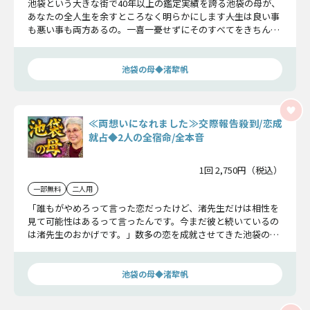
池袋という大きな街で40年以上の鑑定実績を誇る池袋の母が、
あなたの全人生を余すところなく明らかにします――人生は良い事
も悪い事も両方あるの。一喜一憂せずにそのすべてをきちんと
受け入れて、前向きに生きること。それが幸せへの近道なの
よ。
池袋の母◆渚犂帆
≪両想いになれました≫交際報告殺到/恋成
就占◆2人の全宿命/全本音
1回 2,750円（税込）
一部無料
二人用
「誰もがやめろって言った恋だったけど、渚先生だけは相性を
見て可能性はあるって言ったんです。今まだ彼と続いているの
は渚先生のおかげです。」数多の恋を成就させてきた池袋の母
が、二人の宿命から、片想いを両想いへと導きます。さぁ、あ
なたも恋を叶えませんか？
池袋の母◆渚犂帆