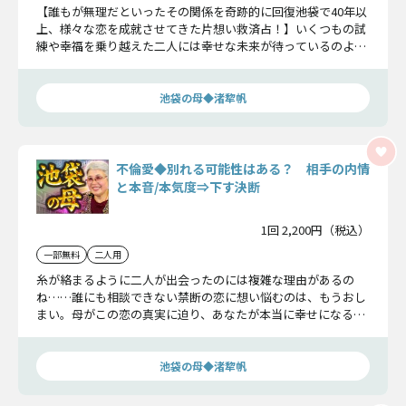
【誰もが無理だといったその関係を奇跡的に回復――池袋で40年以
上、様々な恋を成就させてきた片想い救済占！】いくつもの試
練や幸福を乗り越えた二人には幸せな未来が待っているのよ。
これからお話しするのは二人が経験する確かな現実。すべてお
教えしますからね。
池袋の母◆渚犂帆
不倫愛◆別れる可能性はある？ 相手の内情
と本音/本気度⇒下す決断
1回 2,200円（税込）
一部無料
二人用
糸が絡まるように二人が出会ったのには複雑な理由があるの
ね……誰にも相談できない禁断の恋に想い悩むのは、もうおし
まい。母がこの恋の真実に迫り、あなたが本当に幸せになるた
めに必要なお話をします。
池袋の母◆渚犂帆