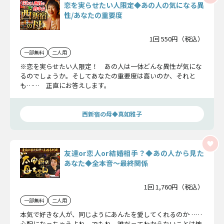
恋を実らせたい人限定◆あの人の気になる異
性/あなたの重要度
1回 550円（税込）
一部無料
二人用
※恋を実らせたい人限定！ あの人は一体どんな異性が気にな
るのでしょうか。そしてあなたの重要度は高いのか、それと
も…… 正直にお答えします。
西新宿の母◆真如雅子
友達or恋人or結婚相手？◆あの人から見た
あなた◆全本音〜最終関係
1回 1,760円（税込）
一部無料
二人用
本気で好きな人が、同じようにあんたを愛してくれるのか……
心配になっちゃうよね。でもね、誰だってわからないことは怖