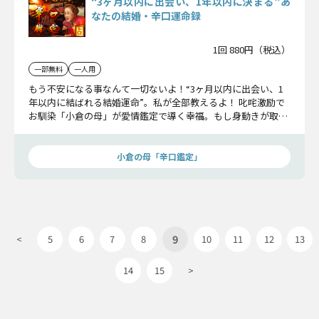
“3ヶ月以内に出会い、1年以内に決まる”あ
なたの結婚・辛口運命録
1回 880円（税込）
一部無料
一人用
もう不安になる事なんて一切ないよ！“3ヶ月以内に出会い、1
年以内に結ばれる結婚運命”。私が全部教えるよ！ 叱咤激励で
お馴染「小倉の母」が愛情鑑定で導く幸福。もし身動きが取れ
ていない状態ならおすすめです！
小倉の母「辛口鑑定」
9
<
5
6
7
8
10
11
12
13
14
15
>