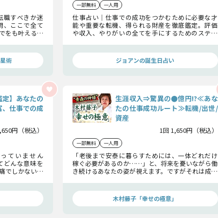
一部無料
一人用
転職すべきか迷
仕事占い｜仕事での成功をつかむために必要な才
問、ここで全て
能や重要な転機、得られる財産を徹底鑑定。評価
でをも叶える、
や収入、やりがいの全てを手にするためのステッ
お届けいたしま
プを明確にし、あなたのキャリアに確実な進展を
伝えさせてくだ
もたらします。
星術
ジョアンの誕生日占い
鑑定】あなたの
生涯収入⇒驚異の●億円!?≪あな
富、仕事での成
たの仕事成功ルート≫転機/出世/
資産
1,650円（税込）
1回 1,650円（税込）
一部無料
一人用
っていません
「老後まで安泰に暮らすためには、一体どれだけ
てどんな意味を
稼ぐ必要があるのか……」と、将来を憂いながら働
痛でしかないか
き続けるあなたの姿が視えます。ですがそれは成功
により今以上に
者には不要な悩み。仕事において誰もが羨むよう
ん。ぜひ勝ち組
な未来を手にするための≪道≫を、木村藤子が示
します。
」
木村藤子「幸せの極意」