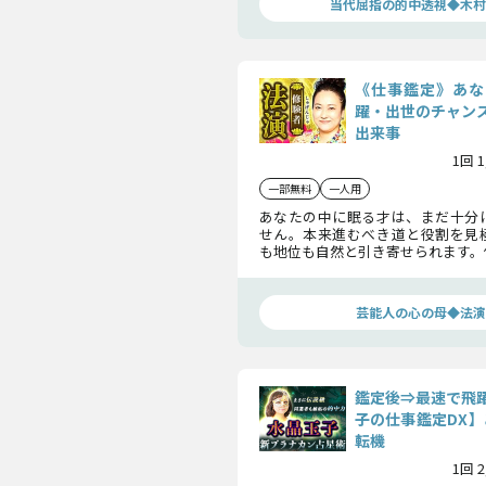
当代屈指の的中透視◆木村
《仕事鑑定》あな
躍・出世のチャン
出来事
1回 
一部無料
一人用
あなたの中に眠る才は、まだ十分
せん。本来進むべき道と役割を見
も地位も自然と引き寄せられます。
動く転機、その前触れとなる出来
へと繋がる選択を明らかにします。
芸能人の心の母◆法演
鑑定後⇒最速で飛
子の仕事鑑定DX】
転機
1回 