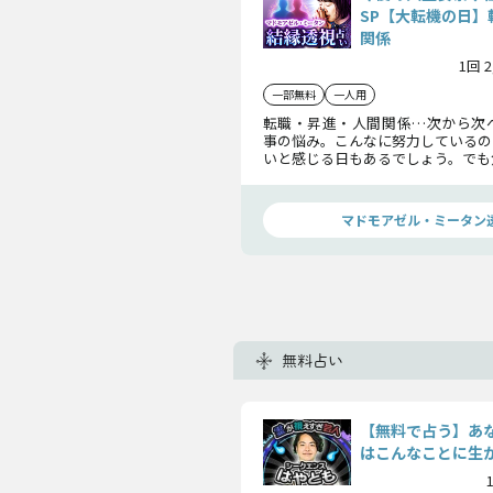
SP【大転機の日】
関係
1回 
一部無料
一人用
転職・昇進・人間関係…次から次
事の悩み。こんなに努力しているの
いと感じる日もあるでしょう。でも
れから訪れる「大チャンスの日」
いるかも。まだ気づいていない
時、あなたが手にするものとは…。
マドモアゼル・ミータン
無料占い
【無料で占う】あ
はこんなことに生