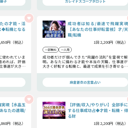
藤子
カレイドスコープタロット
たの才能・活
成功者は知る/最速で飛躍実現
ス◆転機となる
【あなたの仕事好転霊視】才/天
職/転機
1,650円（税込）
1回 2,200円（税込）
一部無料
一人用
に使われていま
成功者だけが掴んできた“飛躍の法則”を霊視で解
極めれば、評価
明。あなたに備わる才能や本当の天職、仕事運が
仕事運が大きく
大きく好転する転機と、最速で成果を引き寄せる行
事、そして飛躍
動指針をお伝えします。
麻倉蒼衣の言霊占い
躍実現【水晶玉
【評価/収入/やりがい】全部手に
あなたの適職/
する仕事成功占◆才能・転機・得
る財
2,860円（税込）
1回 2,200円（税込）