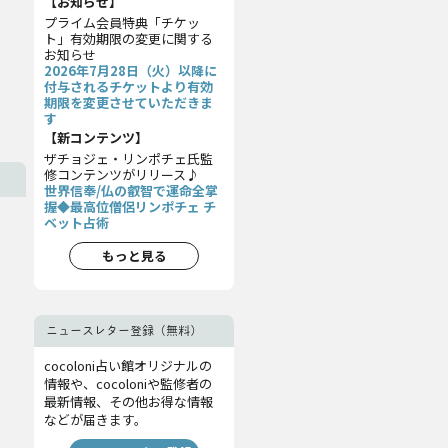
【お知らせ】
プライム会員特典「チケッ
ト」有効期限の変更に関する
お知らせ
2026年7月28日（火）以降に
付与されるチケットより有効
期限を変更させていただきま
す
【新コンテンツ】
ザチョジェ・リンポチェ氏監
修コンテンツがリリース♪
世界信奉/仏の叡智で運命全掌
握◆最高位僧侶リンポチェ チ
ベット占術
もっと見る
ニュースレター登録（無料）
cocoloni占い館オリジナルの
情報や、cocoloniや監修者の
最新情報、その他お得な情報
などが届きます。