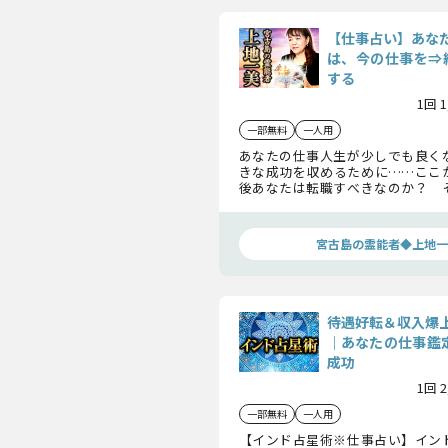
【仕事占い】あな
は、今の仕事を⇒続
する
1回 
一部無料
一人用
あなたの仕事人生が少しでも良く
きな成功を収めるために……ここ
後あなたは転職すべきなのか？ 
続けるべきなのか？ 上地一美が
いきます。
宮古島の霊能者◆上地一
待遇好転＆収入爆
｜あなたの仕事鑑定
成功
1回 
一部無料
一人用
【インド占星術※仕事占い】イン