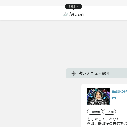
本格占い
占いメニュー紹介
転職⇔
来
一部無料
一人用
もしかして、あなた…
適職、転職後の未来を