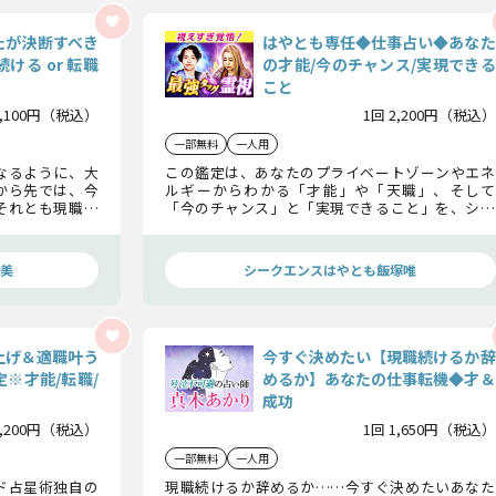
たが決断すべき
はやとも専任◆仕事占い◆あなた
ける or 転職
の才能/今のチャンス/実現できる
こと
1,100円（税込）
1回 2,200円（税込）
一部無料
一人用
なるように、大
この鑑定は、あなたのプライベートゾーンやエネ
から先では、今
ルギーからわかる「才能」や「天職」、そして
それとも現職を
「今のチャンス」と「実現できること」を、シー
霊視で見通して
クエンスはやともの視点でズバリお伝えします。仕
事でお悩みの方は、良いヒントが見つかるはず！――
ぜひ占ってみてください。（※こちらはシークエ
美
シークエンスはやとも飯塚唯
ンスはやともが占う専任メニューです。）
上げ＆適職叶う
今すぐ決めたい【現職続けるか辞
※才能/転職/
めるか】あなたの仕事転機◆才＆
成功
2,200円（税込）
1回 1,650円（税込）
一部無料
一人用
ド占星術独自の
現職続けるか辞めるか……今すぐ決めたいあなた