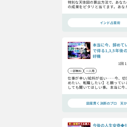
特別な天体図の算出方法で、あなた
の成果をピタリと当てます。あな
能・目指すべき天職・この先訪れ
かめてください。
インド占星術
本当に今、辞めて
で得る1,3,5年後
好機
1回 
一部無料
一人用
仕事が辛い/給料が低い……今、切
めたい、転職したい】と願ってい
しても聞いてほしい事。本当に今
後悔はないのか、転職した結果ど
ッキリお見せします。
図星貫く決断のプロ 天か
今後の人生安泰◆