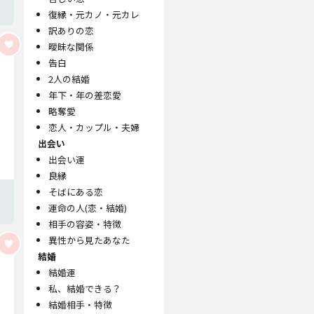
復縁・元カノ・元カレ
訳ありの恋
曖昧な関係
告白
2人の結婚
年下・年の差恋愛
略奪愛
恋人・カップル・夫婦
出会い
出会い運
良縁
そばにある恋
運命の人(恋・結婚)
相手の容姿・特徴
異性から見たあなた
結婚
結婚運
私、結婚できる？
結婚相手・特徴