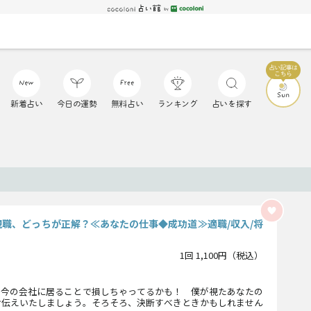
新着占い
今日の運勢
無料占い
ランキング
占いを探す
現職、どっちが正解？≪あなたの仕事◆成功道≫適職/収入/将
1回 1,100円（税込）
…今の会社に居ることで損しちゃってるかも！ 僕が視たあなたの
お伝えいたしましょう。そろそろ、決断すべきときかもしれません