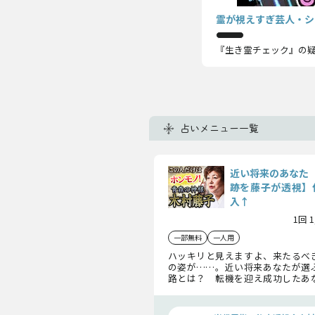
霊が視えすぎ芸人・シ
『生き霊チェック』の
占いメニュー一覧
近い将来のあなた
跡を藤子が透視】
入↑
1回 
一部無料
一人用
ハッキリと見えますよ、来たるべ
の姿が……。近い将来あなたが選
路とは？ 転機を迎え成功したあ
面の変化とは？ では、今からこ
あなたが成功した姿を一緒に見てい