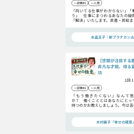
一部無料
一人用
「向いてる仕事がわからない」「
う」 仕事にまつわるあなたの疑
「解決」いたします。昇進・昇給ま
水晶玉子渾身の仕事鑑定をここで
す。あなたが掴み取る栄光を是非お
さい。
水晶玉子｜新プラナカン占
【世間が注目する
非凡な才能、得る
功
1回 
一部無料
一人用
「もう働きたくない」なんて思
か？ 働くこととはあなたにとっ
持つのかお教えしましょう。今は苦
もしれませんが、意味を知ること
頑張れるようになるかもしれませ
を目指してください！
木村藤子「幸せの極意