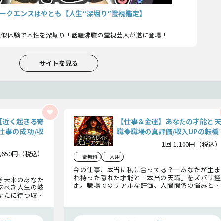
ークエンスはやとも【人生“深堀り”霊視鑑定】
疑似体験で本性を深堀り！話題沸騰の霊視芸人が遂に登場！
サイトを見る
【近く起きる奇
【仕事＆金運】あなたの才能と天
仕事の成功/収
職◆職場の真評価/収入UPの転機
1回 1,100円（税込）
1,650円（税込）
一部無料
一人用
今の仕事、本当に私に合ってる――？ あなたが生ま
れ持った隠れた才能と「本当の天職」をズバリ鑑
き未来のあなた
定。職場でのリアルな評価、人間関係の悩みと解
ぶべき人生の岐
決法、そしてまもなく訪れる収入アップの転機ま
なたに待つ収入
で。働くあなたの不安を解消し、成功への道筋をは
の藤子と一緒に
っきりと示します。
きましょう。