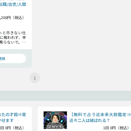
転職/出世/人間
2,200円（税込）
へと尽きない仕
に報われず、辛
焦らないで。こ
はそこまで来て
才能が開花した
透視
1
なたの才能⇒実
【無料で占う近未来大胆鑑定⇒
かせます
近々二人は結ばれる？
1回 0円（税込）
1回 0円（税込）