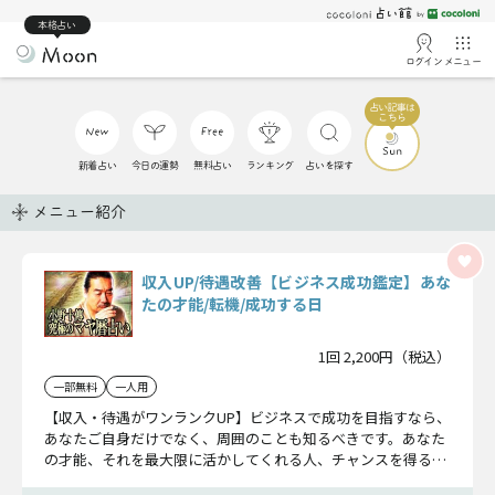
本格占い
ログイン
メニュー
新着占い
今日の運勢
無料占い
ランキング
占いを探す
メニュー紹介
収入UP/待遇改善【ビジネス成功鑑定】あな
たの才能/転機/成功する日
1回 2,200円（税込）
一部無料
一人用
【収入・待遇がワンランクUP】ビジネスで成功を目指すなら、
あなたご自身だけでなく、周囲のことも知るべきです。あなた
の才能、それを最大限に活かしてくれる人、チャンスを得るた
めに必要なことをお伝えします。