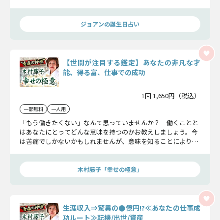
な進展をもたらします。
ジョアンの誕生日占い
【世間が注目する鑑定】あなたの非凡な才
能、得る富、仕事での成功
1回 1,650円（税込）
一部無料
一人用
「もう働きたくない」なんて思っていませんか？ 働くことと
はあなたにとってどんな意味を持つのかお教えしましょう。今
は苦痛でしかないかもしれませんが、意味を知ることにより今
以上に頑張れるようになるかもしれません。ぜひ勝ち組を目指
してください！
木村藤子「幸せの極意」
生涯収入⇒驚異の●億円!?≪あなたの仕事成
功ルート≫転機/出世/資産