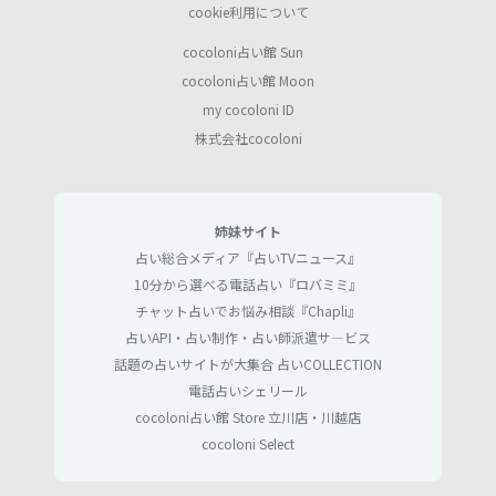
cookie利用について
cocoloni占い館 Sun
cocoloni占い館 Moon
my cocoloni ID
株式会社cocoloni
姉妹サイト
占い総合メディア『占いTVニュース』
10分から選べる電話占い『ロバミミ』
チャット占いでお悩み相談『Chapli』
占いAPI・占い制作・占い師派遣サ―ビス
話題の占いサイトが大集合 占いCOLLECTION
電話占いシェリール
cocoloni占い館 Store 立川店・川越店
cocoloni Select