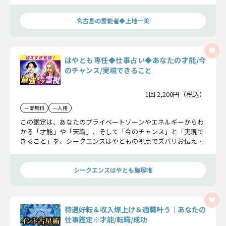
見通していきます。
宮古島の霊能者◆上地一美
はやとも専任◆仕事占い◆あなたの才能/今
のチャンス/実現できること
1回 2,200円（税込）
一部無料
一人用
この鑑定は、あなたのプライベートゾーンやエネルギーからわ
かる「才能」や「天職」、そして「今のチャンス」と「実現で
きること」を、シークエンスはやともの視点でズバリお伝えし
ます。仕事でお悩みの方は、良いヒントが見つかるはず！――ぜひ
占ってみてください。（※こちらはシークエンスはやともが占
う専任メニューです。）
シークエンスはやとも飯塚唯
待遇好転＆収入爆上げ＆適職叶う｜あなたの
仕事鑑定※才能/転職/成功