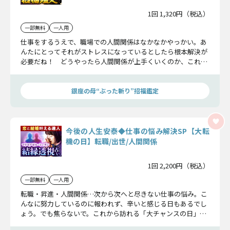
1回 1,320円（税込）
一部無料
一人用
仕事をするうえで、職場での人間関係はなかなかやっかい。あ
んたにとってそれがストレスになっているとしたら根本解決が
必要だね！ どうやったら人間関係が上手くいくのか、これか
ら生き生きと働くためにどうすればいいのか、今後の転機も合
わせて占っていくよ！
銀座の母“ぶった斬り”招福鑑定
今後の人生安泰◆仕事の悩み解決SP【大転
機の日】転職/出世/人間関係
1回 2,200円（税込）
一部無料
一人用
転職・昇進・人間関係…次から次へと尽きない仕事の悩み。こ
んなに努力しているのに報われず、辛いと感じる日もあるでし
ょう。でも焦らないで。これから訪れる「大チャンスの日」は
そこまで来ているかも。まだ気づいていない才能が開花した