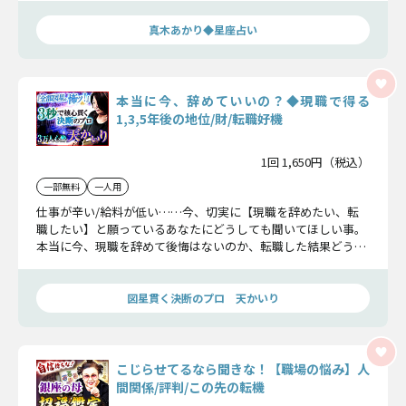
真木あかり◆星座占い
本当に今、辞めていいの？◆現職で得る
1,3,5年後の地位/財/転職好機
1回 1,650円（税込）
一部無料
一人用
仕事が辛い/給料が低い……今、切実に【現職を辞めたい、転
職したい】と願っているあなたにどうしても聞いてほしい事。
本当に今、現職を辞めて後悔はないのか、転職した結果どうな
るのか、ハッキリお見せします。
図星貫く決断のプロ 天かいり
こじらせてるなら聞きな！【職場の悩み】人
間関係/評判/この先の転機