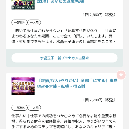
定DX】あなたの適職/転機
1回 2,860円（税込）
一部無料
一人用
「向いてる仕事がわからない」「転職すべきか迷う」 仕事に
まつわるあなたの疑問、ここで全て「解決」いたします。昇
進・昇給までをも叶える、水晶玉子渾身の仕事鑑定をここでお
届けいたします。あなたが掴み取る栄光を是非お伝えさせてく
ださい。
水晶玉子｜新プラナカン占星術
【評価/収入/やりがい】全部手にする仕事成
功占◆才能・転機・得る財
1回 2,200円（税込）
一部無料
一人用
仕事占い｜仕事での成功をつかむために必要な才能や重要な転
機、得られる財産を徹底鑑定。評価や収入、やりがいの全てを
手にするためのステップを明確にし、あなたのキャリアに確実