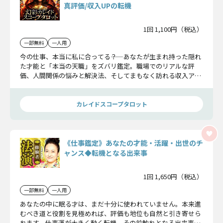
真評価/収入UPの転機
1回 1,100円（税込）
一部無料
一人用
今の仕事、本当に私に合ってる――？ あなたが生まれ持った隠れ
た才能と「本当の天職」をズバリ鑑定。職場でのリアルな評
価、人間関係の悩みと解決法、そしてまもなく訪れる収入アッ
プの転機まで。働くあなたの不安を解消し、成功への道筋をは
っきりと示します。
カレイドスコープタロット
《仕事鑑定》あなたの才能・活躍・出世のチ
ャンス◆転機となる出来事
1回 1,650円（税込）
一部無料
一人用
あなたの中に眠る才は、まだ十分に使われていません。本来進
むべき道と役割を見極めれば、評価も地位も自然と引き寄せら
れます。仕事運が大きく動く転機、その前触れとなる出来事、