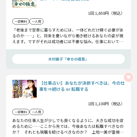
1回 1,650円（税込）
一部無料
一人用
「老後まで安泰に暮らすためには、一体どれだけ稼ぐ必要があ
るのか……」と、将来を憂いながら働き続けるあなたの姿が視
えます。ですがそれは成功者には不要な悩み。仕事において誰
もが羨むような未来を手にするための≪道≫を、木村藤子が示
します。
木村藤子「幸せの極意」
【仕事占い】あなたが決断すべきは、今の仕
事を⇒続ける or 転職する
1回 1,100円（税込）
一部無料
一人用
あなたの仕事人生が少しでも良くなるように、大きな成功を収
めるために……ここから先では、今後あなたは転職すべきなの
か？ それとも現職を続けるべきなのか？ 上地一美が霊視で