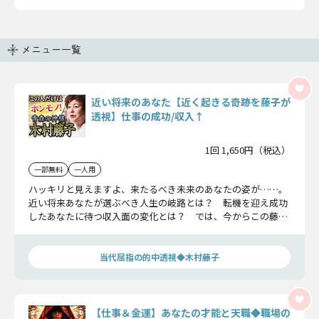
メニュー一覧
近い将来のあなた【近く起きる奇跡を藤子が
透視】仕事の成功/収入↑
1回 1,650円（税込）
一部無料
一人用
ハッキリと見えますよ、来たるべき未来のあなたの姿が……。
近い将来あなたが選ぶべき人生の岐路とは？ 転機を迎え成功
したあなたに待つ収入面の変化とは？ では、今からこの藤子
と一緒にあなたが成功した姿を一緒に見ていきましょう。
当代屈指の的中透視◆木村藤子
【仕事＆金運】あなたの才能と天職◆職場の