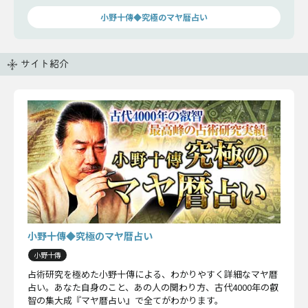
小野十傳◆究極のマヤ暦占い
サイト紹介
小野十傳◆究極のマヤ暦占い
小野十傳
占術研究を極めた小野十傳による、わかりやすく詳細なマヤ暦
占い。あなた自身のこと、あの人の関わり方、古代4000年の叡
智の集大成『マヤ暦占い』で全てがわかります。