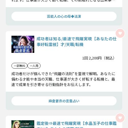
そして飛躍へと繋がる選択を明らかにします。
芸能人の心の母◆法演
成功者は知る/最速で飛躍実現【あなたの仕
事好転霊視】才/天職/転機
1回 2,200円（税込）
一部無料
一人用
成功者だけが掴んできた“飛躍の法則”を霊視で解明。あなたに
備わる才能や本当の天職、仕事運が大きく好転する転機と、最
速で成果を引き寄せる行動指針をお伝えします。
麻倉蒼衣の言霊占い
鑑定後⇒最速で飛躍実現【水晶玉子の仕事鑑