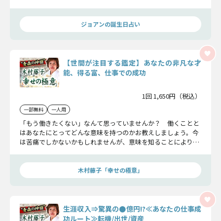
な進展をもたらします。
ジョアンの誕生日占い
【世間が注目する鑑定】あなたの非凡な才
能、得る富、仕事での成功
1回 1,650円（税込）
一部無料
一人用
「もう働きたくない」なんて思っていませんか？ 働くことと
はあなたにとってどんな意味を持つのかお教えしましょう。今
は苦痛でしかないかもしれませんが、意味を知ることにより今
以上に頑張れるようになるかもしれません。ぜひ勝ち組を目指
してください！
木村藤子「幸せの極意」
生涯収入⇒驚異の●億円!?≪あなたの仕事成
功ルート≫転機/出世/資産