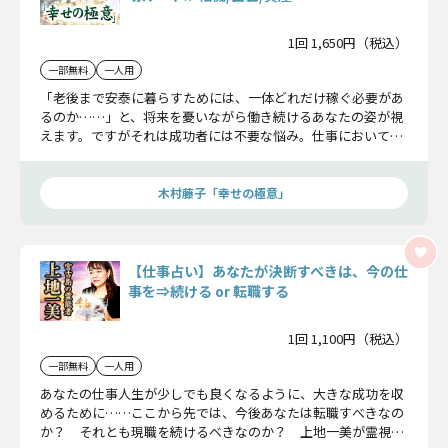
1回 1,650円（税込）
一部無料
一人用
「老後まで安泰に暮らすためには、一体どれだけ稼ぐ必要があ
るのか……」と、将来を憂いながら働き続けるあなたの姿が視
えます。ですがそれは成功者には不要な悩み。仕事において誰
もが羨むような未来を手にするための≪道≫を、木村藤子が示
します。
木村藤子「幸せの極意」
【仕事占い】あなたが決断すべきは、今の仕
事を⇒続ける or 転職する
1回 1,100円（税込）
一部無料
一人用
あなたの仕事人生が少しでも良くなるように、大きな成功を収
めるために……ここから先では、今後あなたは転職すべきなの
か？ それとも現職を続けるべきなのか？ 上地一美が霊視で