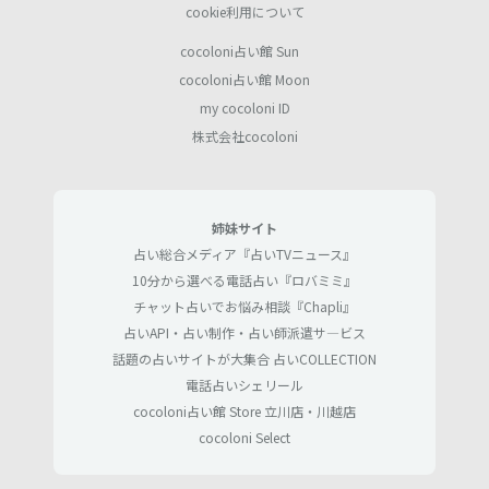
cookie利用について
cocoloni占い館 Sun
cocoloni占い館 Moon
my cocoloni ID
株式会社cocoloni
姉妹サイト
占い総合メディア『占いTVニュース』
10分から選べる電話占い『ロバミミ』
チャット占いでお悩み相談『Chapli』
占いAPI・占い制作・占い師派遣サ―ビス
話題の占いサイトが大集合 占いCOLLECTION
電話占いシェリール
cocoloni占い館 Store 立川店・川越店
cocoloni Select