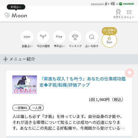
本格占い
ログイン
メニュー
新着占い
今日の運勢
無料占い
ランキング
占いを探す
メニュー紹介
『昇進も収入↑も叶う』あなたの仕事成功鑑
定◆才能/転機/評価アップ
1回 1,980円（税込）
一部無料
一人用
人は誰しも必ず『才能』を持っています。自分自身の才能や、
それが活きる環境について知ることは成功への近道になりま
す。あなたにこの先起こる好転機や、今周囲から受けている評
価についても詳細にお伝えします。