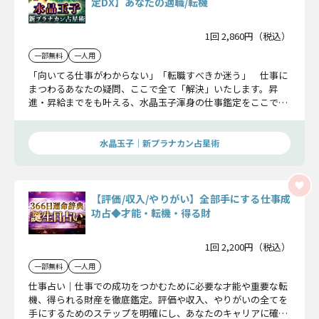
定DX】あなたの適職/転機
1回 2,860円（税込）
一部無料
一人用
「向いてる仕事がわからない」「転職すべきか迷う」 仕事に
まつわるあなたの疑問、ここで全て「解決」いたします。昇
進・昇給までをも叶える、水晶玉子渾身の仕事鑑定をここでお
届けいたします。あなたが掴み取る栄光を是非お伝えさせてく
ださい。
水晶玉子｜新プラナカン占星術
【評価/収入/やりがい】全部手にする仕事成
功占◆才能・転機・得る財
1回 2,200円（税込）
一部無料
一人用
仕事占い｜仕事での成功をつかむために必要な才能や重要な転
機、得られる財産を徹底鑑定。評価や収入、やりがいの全てを
手にするためのステップを明確にし、あなたのキャリアに確実