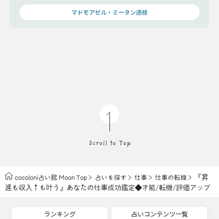
時、あなたが手にするものとは…。
マドモアゼル・ミータン透視
『昇
cocoloni占い館 Moon Top
占いを探す
仕事
仕事の転機
進も収入↑も叶う』あなたの仕事成功鑑定◆才能/転機/評価アップ
ランキング
占いコンテンツ一覧