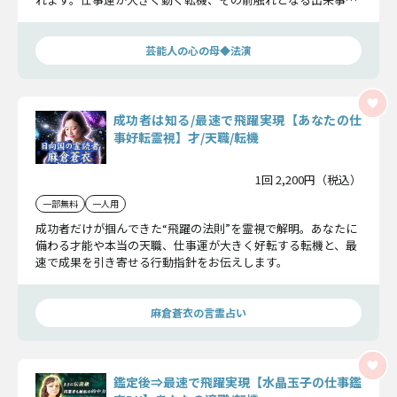
そして飛躍へと繋がる選択を明らかにします。
芸能人の心の母◆法演
成功者は知る/最速で飛躍実現【あなたの仕
事好転霊視】才/天職/転機
1回 2,200円（税込）
一部無料
一人用
成功者だけが掴んできた“飛躍の法則”を霊視で解明。あなたに
備わる才能や本当の天職、仕事運が大きく好転する転機と、最
速で成果を引き寄せる行動指針をお伝えします。
麻倉蒼衣の言霊占い
鑑定後⇒最速で飛躍実現【水晶玉子の仕事鑑