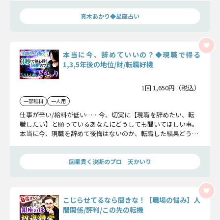
真木あかり◆星座占い
本当に今、辞めていいの？◆現職で得る
1,3,5年後の地位/財/転職好機
1回 1,650円（税込）
一部無料
一人用
仕事が辛い/給料が低い……今、切実に【現職を辞めたい、転
職したい】と願っているあなたにどうしても聞いてほしい事。
本当に今、現職を辞めて後悔はないのか、転職した結果どうな
るのか、ハッキリお見せします。
図星貫く決断のプロ 天かいり
こじらせてるなら聞きな！【職場の悩み】人
間関係/評判/この先の転機