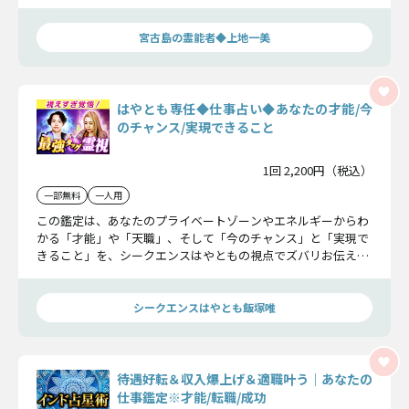
見通していきます。
宮古島の霊能者◆上地一美
はやとも専任◆仕事占い◆あなたの才能/今
のチャンス/実現できること
1回 2,200円（税込）
一部無料
一人用
この鑑定は、あなたのプライベートゾーンやエネルギーからわ
かる「才能」や「天職」、そして「今のチャンス」と「実現で
きること」を、シークエンスはやともの視点でズバリお伝えし
ます。仕事でお悩みの方は、良いヒントが見つかるはず！――ぜひ
占ってみてください。（※こちらはシークエンスはやともが占
う専任メニューです。）
シークエンスはやとも飯塚唯
待遇好転＆収入爆上げ＆適職叶う｜あなたの
仕事鑑定※才能/転職/成功