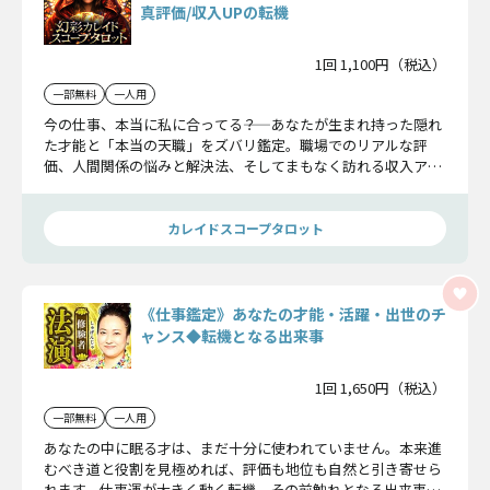
真評価/収入UPの転機
1回 1,100円（税込）
一部無料
一人用
今の仕事、本当に私に合ってる――？ あなたが生まれ持った隠れ
た才能と「本当の天職」をズバリ鑑定。職場でのリアルな評
価、人間関係の悩みと解決法、そしてまもなく訪れる収入アッ
プの転機まで。働くあなたの不安を解消し、成功への道筋をは
っきりと示します。
カレイドスコープタロット
《仕事鑑定》あなたの才能・活躍・出世のチ
ャンス◆転機となる出来事
1回 1,650円（税込）
一部無料
一人用
あなたの中に眠る才は、まだ十分に使われていません。本来進
むべき道と役割を見極めれば、評価も地位も自然と引き寄せら
れます。仕事運が大きく動く転機、その前触れとなる出来事、