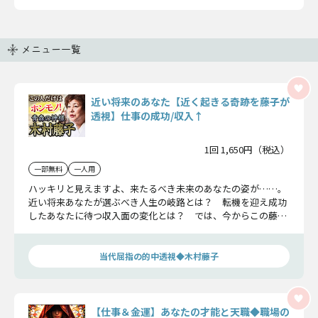
メニュー一覧
近い将来のあなた【近く起きる奇跡を藤子が
透視】仕事の成功/収入↑
1回 1,650円（税込）
一部無料
一人用
ハッキリと見えますよ、来たるべき未来のあなたの姿が……。
近い将来あなたが選ぶべき人生の岐路とは？ 転機を迎え成功
したあなたに待つ収入面の変化とは？ では、今からこの藤子
と一緒にあなたが成功した姿を一緒に見ていきましょう。
当代屈指の的中透視◆木村藤子
【仕事＆金運】あなたの才能と天職◆職場の