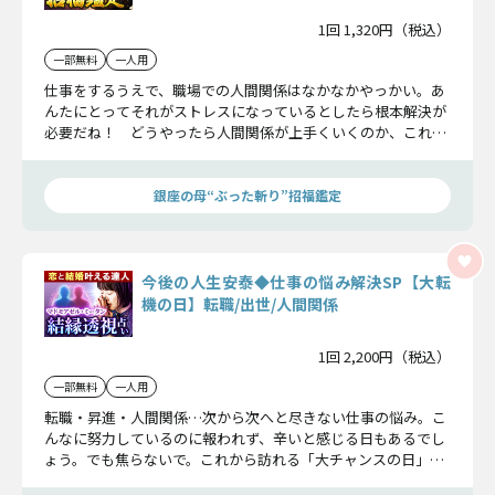
1回 1,320円（税込）
一部無料
一人用
仕事をするうえで、職場での人間関係はなかなかやっかい。あ
んたにとってそれがストレスになっているとしたら根本解決が
必要だね！ どうやったら人間関係が上手くいくのか、これか
ら生き生きと働くためにどうすればいいのか、今後の転機も合
わせて占っていくよ！
銀座の母“ぶった斬り”招福鑑定
今後の人生安泰◆仕事の悩み解決SP【大転
機の日】転職/出世/人間関係
1回 2,200円（税込）
一部無料
一人用
転職・昇進・人間関係…次から次へと尽きない仕事の悩み。こ
んなに努力しているのに報われず、辛いと感じる日もあるでし
ょう。でも焦らないで。これから訪れる「大チャンスの日」は
そこまで来ているかも。まだ気づいていない才能が開花した