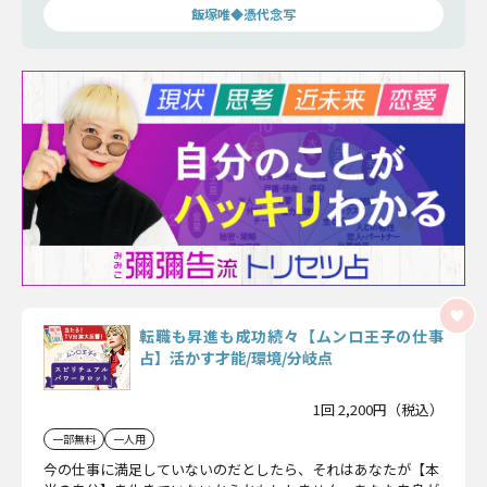
飯塚唯◆憑代念写
転職も昇進も成功続々【ムンロ王子の仕事
占】活かす才能/環境/分岐点
1回 2,200円（税込）
一部無料
一人用
今の仕事に満足していないのだとしたら、それはあなたが【本