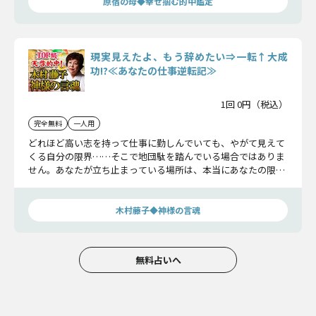
原宿の母◆幸せ掴む的中鑑定
現実見えたよ、もう辞めたい⇒一転↑大成
功!?≪あなたの仕事逆転記≫
1回 0円（税込）
完全無料
一人用
どれほど高い志を持って仕事に勤しんでいても、やがて見えて
くる自分の限界……そこで地団駄を踏んでいる場合ではありま
せん。あなたが立ち止まっている場所は、本当にあなたの限界
点なのでしょうか？ そうではない――と木村藤子が示します。
木村藤子◆神様の言魂
無料占いへ