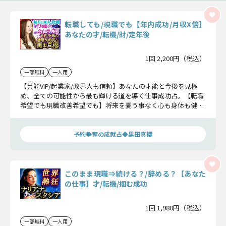
転職しても/現職でも【年内成功/月収X倍】
あなたの才/転機/財/定年後
1回 2,200円（税込）
一部無料
一人用
【芸能VIP/起業家/政界人も信頼】あなたの才能と今後を見極
め、全ての可能性から最も輝ける道を導く仕事成功占。【転職
希望でも現職改善希望でも】将来を憂う事なく心も身体も健や
かに働きたい方はご覧下さい。
予約争奪の成就占◆黒田真櫻
このまま現職⇒続ける？/辞める？【あなた
の仕事】才/転機/掴む成功
1回 1,980円（税込）
一部無料
一人用