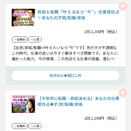
昇給＆転職「叶えるなら“今”」仕事成功占
※あなたの才能/転機/老後
1回 2,200円（税込）
一部無料
一人用
【出世/昇給/転職⇒叶えたいなら“今”です】先行きが不透明な
この時代、仕事の迷いは今すぐ解決すべき問題です。あなたに
備わった能力、今の環境、この先迎える仕事の局面、進むべき
確かな道をお知らせします。
的中の父◆田口二州
【今年中に転職・昇給決める】あなたの仕事
成功占◆才/財/転機/老後
1回 2,200円（税込）
一部無料
一人用