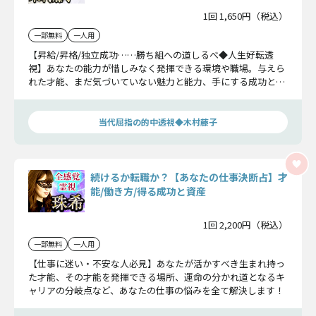
1回 1,650円（税込）
一部無料
一人用
【昇給/昇格/独立成功……勝ち組への道しるべ◆人生好転透
視】あなたの能力が惜しみなく発揮できる環境や職場。与えら
れた才能、まだ気づいていない魅力と能力、手にする成功と幸
運、あなたが幸福な人生を歩むために大切な言魂を解き放つこ
とにしましょう。
当代屈指の的中透視◆木村藤子
続けるか転職か？【あなたの仕事決断占】才
能/働き方/得る成功と資産
1回 2,200円（税込）
一部無料
一人用
【仕事に迷い・不安な人必見】あなたが活かすべき生まれ持っ
た才能、その才能を発揮できる場所、運命の分かれ道となるキ
ャリアの分岐点など、あなたの仕事の悩みを全て解決します！