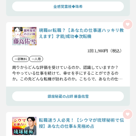
全感覚霊視◆珠希
現職or転職？【あなたの仕事運ハッキリ教
えます】才能/成功◆次転機
1回 1,980円（税込）
一部無料
一人用
周りからどんな評価を受けているのか、認識していますか？
今やっている仕事を続けて、幸せを手にすることができるの
か。この先どんな転機が訪れるのか。こちらで、あなたの仕事
における全てを見て参りましょう。
銀座秘蔵の占師 藤島佑雪
転職迷う人必見！【シウマが琉球秘術で伝
授】あなたの仕事＆見極め占