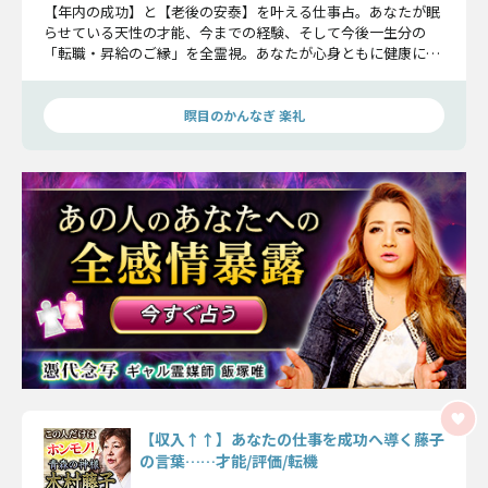
【年内の成功】と【老後の安泰】を叶える仕事占。あなたが眠
らせている天性の才能、今までの経験、そして今後一生分の
「転職・昇給のご縁」を全霊視。あなたが心身ともに健康に働
き、成功を掴みとる道を導きます。
瞑目のかんなぎ 楽礼
【収入↑↑】あなたの仕事を成功へ導く藤子
の言葉……才能/評価/転機