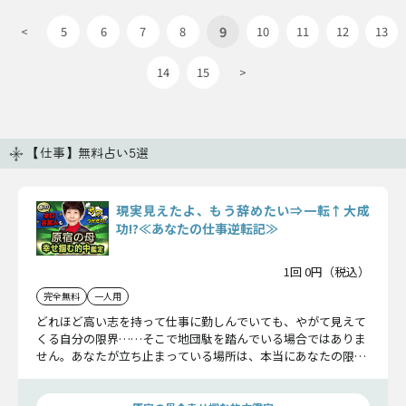
9
<
5
6
7
8
10
11
12
13
14
15
>
【仕事】無料占い5選
現実見えたよ、もう辞めたい⇒一転↑大成
功!?≪あなたの仕事逆転記≫
1回 0円（税込）
完全無料
一人用
どれほど高い志を持って仕事に勤しんでいても、やがて見えて
くる自分の限界……そこで地団駄を踏んでいる場合ではありま
せん。あなたが立ち止まっている場所は、本当にあなたの限界
点なのでしょうか？ そうではない――と木村藤子が示します。