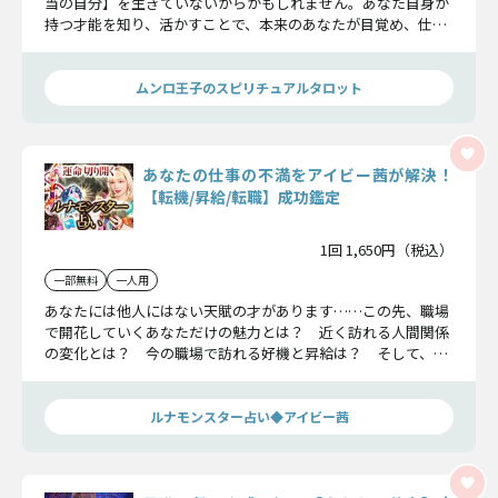
当の自分】を生きていないからかもしれません。あなた自身が
持つ才能を知り、活かすことで、本来のあなたが目覚め、仕事
人生は開花していくんです。この鑑定こそがあなたの“運命の
きっかけ”となるでしょう。
ムンロ王子のスピリチュアルタロット
あなたの仕事の不満をアイビー茜が解決！
【転機/昇給/転職】成功鑑定
1回 1,650円（税込）
一部無料
一人用
あなたには他人にはない天賦の才があります……この先、職場
で開花していくあなただけの魅力とは？ 近く訪れる人間関係
の変化とは？ 今の職場で訪れる好機と昇給は？ そして、転
職を決断する前に注意すべき重要ポイントをもお伝えいたしま
す。
ルナモンスター占い◆アイビー茜