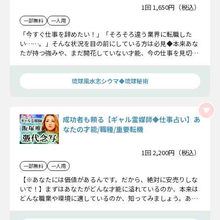
1回 1,650円（税込）
一部無料
一人用
「今すぐ仕事を辞めたい！」「そろそろ違う業界に転職した
い……。」そんな状況を目の前にしている方は必見◆本来あな
たが持つ強みや、まだ開花していない才能、今の仕事を見切る
タイミングなど、シウマが後悔しない選択の後押しをさせてい
ただきます！
琉球風水志シウマ◆琉球秘術
成功者も頼る【ギャル霊媒師◆仕事占い】あ
なたの才能/職種/重要転機
1回 2,200円（税込）
一部無料
一人用
【※あなたには価値があるんです。だから、絶対に安売りしな
いで！】まずはあなたがどんな才能に溢れているのか、本来は
どんな職業や環境に適しているのか、知ってみましょう。あな
たが自分の才能に気づくことができれば、もう迷わずにキャリ
アアップしていけるはずですよ。