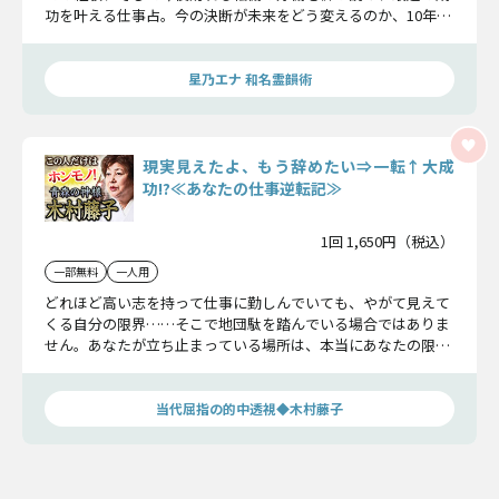
功を叶える仕事占。今の決断が未来をどう変えるのか、10年後
に後悔しない選択を特定します。
星乃エナ 和名霊韻術
現実見えたよ、もう辞めたい⇒一転↑大成
功!?≪あなたの仕事逆転記≫
1回 1,650円（税込）
一部無料
一人用
どれほど高い志を持って仕事に勤しんでいても、やがて見えて
くる自分の限界……そこで地団駄を踏んでいる場合ではありま
せん。あなたが立ち止まっている場所は、本当にあなたの限界
点なのでしょうか？ そうではない――と木村藤子が示します。
当代屈指の的中透視◆木村藤子