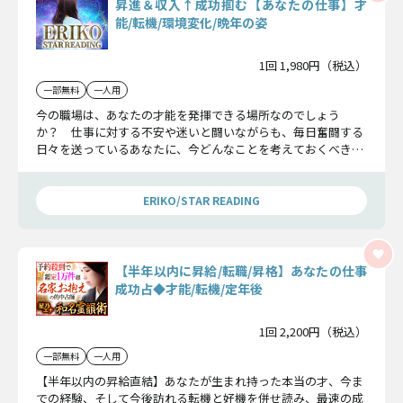
昇進＆収入↑成功掴む【あなたの仕事】才
能/転機/環境変化/晩年の姿
1回 1,980円（税込）
一部無料
一人用
今の職場は、あなたの才能を発揮できる場所なのでしょう
か？ 仕事に対する不安や迷いと闘いながらも、毎日奮闘する
日々を送っているあなたに、今どんなことを考えておくべきな
のか、お伝えさせていただきますね。
ERIKO/STAR READING
【半年以内に昇給/転職/昇格】あなたの仕事
成功占◆才能/転機/定年後
1回 2,200円（税込）
一部無料
一人用
【半年以内の昇給直結】あなたが生まれ持った本当の才、今ま
での経験、そして今後訪れる転機と好機を併せ読み、最速の成