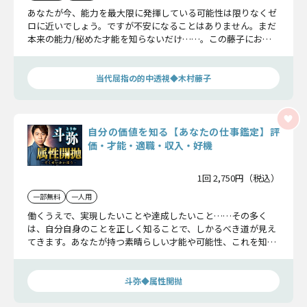
あなたが今、能力を最大限に発揮している可能性は限りなくゼ
ロに近いでしょう。ですが不安になることはありません。まだ
本来の能力/秘めた才能を知らないだけ……。この藤子にお任
せください。あなたの能力を開眼するための祈念と指南を致し
ましょう。
当代屈指の的中透視◆木村藤子
自分の価値を知る【あなたの仕事鑑定】評
価・才能・適職・収入・好機
1回 2,750円（税込）
一部無料
一人用
働くうえで、実現したいことや達成したいこと……その多く
は、自分自身のことを正しく知ることで、しかるべき道が見え
てきます。あなたが持つ素晴らしい才能や可能性、これを知れ
ば成功への道が一歩近づくはずです。明るい未来へ繋がるよ
う、詳しく鑑定いたします！
斗弥◆属性開抛