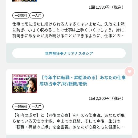
1回 1,980円（税込）
一部無料
一人用
仕事で常に成功し続けられる人は多くはいません。失敗を未然
に防ぎ、小さく収めることで仕事は上手くいくでしょう。常に
前向きにあなたが挑み続けることができるように、仕事との付
き合い方をアドバイスしていきましょう。
世界熱狂◆ナリアナスタシア
【今年中に転職・昇給決める】あなたの仕事
成功占◆才/財/転機/老後
1回 2,200円（税込）
一部無料
一人用
【年内の成功】と【老後の安泰】を叶える仕事占。あなたが眠
らせている天性の才能、今までの経験、そして今後一生分の
「転職・昇給のご縁」を全霊視。あなたが心身ともに健康に働
き、成功を掴みとる道を導きます。