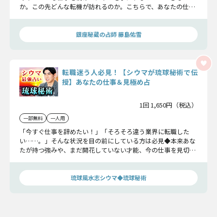
か。この先どんな転機が訪れるのか。こちらで、あなたの仕事
における全てを見て参りましょう。
銀座秘蔵の占師 藤島佑雪
転職迷う人必見！【シウマが琉球秘術で伝
授】あなたの仕事＆見極め占
1回 1,650円（税込）
一部無料
一人用
「今すぐ仕事を辞めたい！」「そろそろ違う業界に転職した
い……。」そんな状況を目の前にしている方は必見◆本来あな
たが持つ強みや、まだ開花していない才能、今の仕事を見切る
タイミングなど、シウマが後悔しない選択の後押しをさせてい
ただきます！
琉球風水志シウマ◆琉球秘術