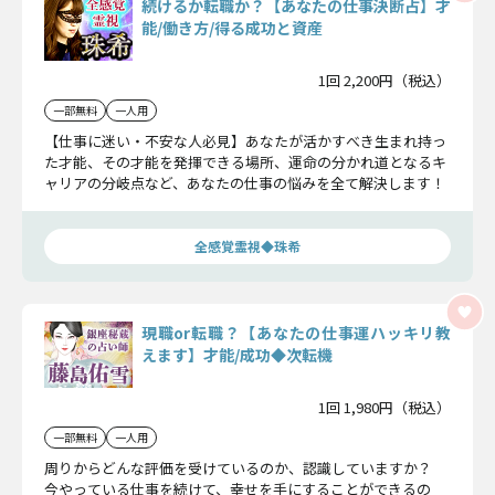
続けるか転職か？【あなたの仕事決断占】才
能/働き方/得る成功と資産
1回 2,200円（税込）
一部無料
一人用
【仕事に迷い・不安な人必見】あなたが活かすべき生まれ持っ
た才能、その才能を発揮できる場所、運命の分かれ道となるキ
ャリアの分岐点など、あなたの仕事の悩みを全て解決します！
全感覚霊視◆珠希
現職or転職？【あなたの仕事運ハッキリ教
えます】才能/成功◆次転機
1回 1,980円（税込）
一部無料
一人用
周りからどんな評価を受けているのか、認識していますか？
今やっている仕事を続けて、幸せを手にすることができるの