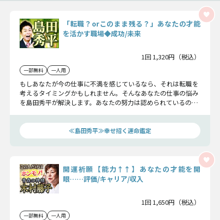
「転職？orこのまま残る？」あなたの才能
を活かす職場◆成功/未来
1回 1,320円（税込）
一部無料
一人用
もしあなたが今の仕事に不満を感じているなら、それは転職を
考えるタイミングかもしれません。そんなあなたの仕事の悩み
を島田秀平が解決します。あなたの努力は認められているの
か？ 転職したら成功するのか？ そして未来には栄光をつか
めるのか？ 全部お伝えしますよ！
≪島田秀平≫幸せ招く運命鑑定
開運祈願【能力↑↑】あなたの才能を開
眼……評価/キャリア/収入
1回 1,650円（税込）
一部無料
一人用