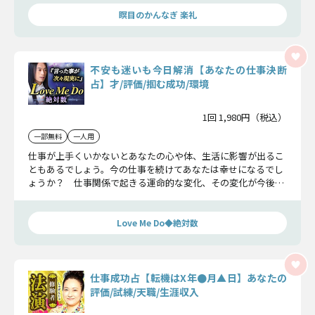
瞑目のかんなぎ 楽礼
不安も迷いも今日解消【あなたの仕事決断
占】才/評価/掴む成功/環境
1回 1,980円（税込）
一部無料
一人用
仕事が上手くいかないとあなたの心や体、生活に影響が出るこ
ともあるでしょう。今の仕事を続けてあなたは幸せになるでし
ょうか？ 仕事関係で起きる運命的な変化、その変化が今後を
どう変えるのか、お話しします。
Love Me Do◆絶対数
仕事成功占【転機はX年●月▲日】あなたの
評価/試練/天職/生涯収入