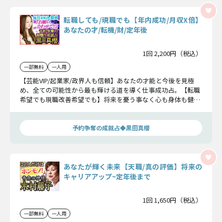
転職しても/現職でも【年内成功/月収X倍】
あなたの才/転機/財/定年後
1回 2,200円（税込）
一部無料
一人用
【芸能VIP/起業家/政界人も信頼】あなたの才能と今後を見極
め、全ての可能性から最も輝ける道を導く仕事成功占。【転職
希望でも現職改善希望でも】将来を憂う事なく心も身体も健や
かに働きたい方はご覧下さい。
予約争奪の成就占◆黒田真櫻
あなたが輝く未来【天職/真の評価】将来の
キャリアアップ~定年後まで
1回 1,650円（税込）
一部無料
一人用