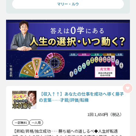
マリー・ルウ
【収入↑↑】あなたの仕事を成功へ導く藤子
の言葉……才能/評価/転機
1回 1,650円（税込）
一部無料
一人用
【昇給/昇格/独立成功……勝ち組への道しるべ◆人生好転透