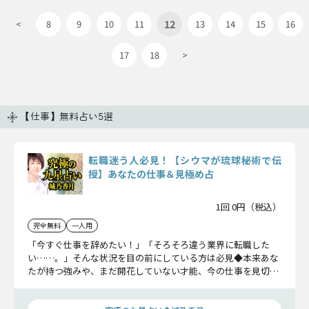
12
<
8
9
10
11
13
14
15
16
17
18
>
【仕事】無料占い5選
転職迷う人必見！【シウマが琉球秘術で伝
授】あなたの仕事＆見極め占
1回 0円（税込）
完全無料
一人用
「今すぐ仕事を辞めたい！」「そろそろ違う業界に転職した
い……。」そんな状況を目の前にしている方は必見◆本来あな
たが持つ強みや、まだ開花していない才能、今の仕事を見切る
タイミングなど、シウマが後悔しない選択の後押しをさせてい
ただきます！