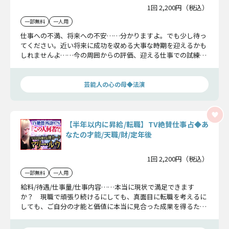
1回 2,200円（税込）
一部無料
一人用
仕事への不満、将来への不安……分かりますよ。でも少し待っ
てください。近い将来に成功を収める大事な時期を迎えるかも
しれませんよ……今の周囲からの評価、迎える仕事での試練、
そしてあなたが成功を収める瞬間まで、この法演が日付まで詳
しく伝えます。
芸能人の心の母◆法演
【半年以内に昇給/転職】TV絶賛仕事占◆あ
なたの才能/天職/財/定年後
1回 2,200円（税込）
一部無料
一人用
給料/待遇/仕事量/仕事内容……本当に現状で満足できます
か？ 現職で頑張り続けるにしても、真面目に転職を考えるに
しても、ご自分の才能と価値に本当に見合った成果を得るため
に、今必要な決断をお伝えします。