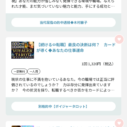
視】あなたの能力が惜しみなく発揮できる環境や職場。与えら
れた才能、まだ気づいていない魅力と能力、手にする成功と幸
運、あなたが幸福な人生を歩むために大切な言魂を解き放つこ
とにしましょう。
当代屈指の的中透視◆木村藤子
【続ける⇔転職】最良の決断は何？ カード
が導く◆あなたの仕事運命
1回 1,320円（税込）
一部無料
一人用
現状の仕事に不満を抱いているあなた。今の職場では正当に評
価されているのでしょうか？ 力は存分に発揮出来ています
か？ 今の状況を探り、転職するべきか否かをカードによって
導いていきましょう。
別格的中【ボイジャータロット】