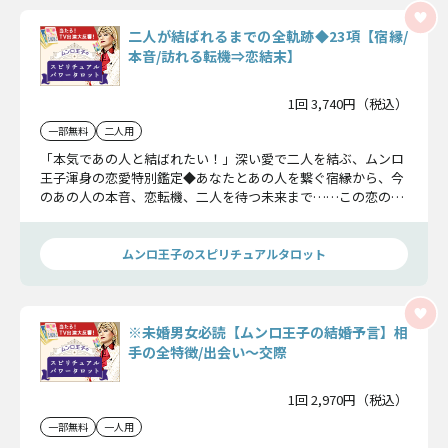
二人が結ばれるまでの全軌跡◆23項【宿縁/
本音/訪れる転機⇒恋結末】
1回 3,740円（税込）
一部無料
二人用
「本気であの人と結ばれたい！」深い愛で二人を結ぶ、ムンロ
王子渾身の恋愛特別鑑定◆あなたとあの人を繋ぐ宿縁から、今
のあの人の本音、恋転機、二人を待つ未来まで……この恋の軌
跡を丁寧に紐解き、あなたの想いを叶えていきましょう。
ムンロ王子のスピリチュアルタロット
※未婚男女必読【ムンロ王子の結婚予言】相
手の全特徴/出会い〜交際
1回 2,970円（税込）
一部無料
一人用