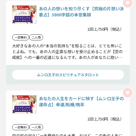
あの人の想いを知り尽くす【究極の片想い決
着占】3800字超の本音集録
1回 2,750円（税込）
一部無料
二人用
大好きなあの人の“本当の気持ち”を知ることは、とても怖いこ
とよね。でも、あの人の正直な想いを受け止めることが【恋の
成就】への一番の近道になるんです。あの人があなたに抱いて
いる本音の数々を、スピリチュアルパワータロットでひとつず
つ確かめてみましょう。
ムンロ王子のスピリチュアルタロット
あなたの人生をカードに映す【ムンロ王子の
運命占】幸運/転機/晩年
1回 2,750円（税込）
一部無料
一人用
目の前の日々に一生懸命なのも大事。だけど、この先の人生に