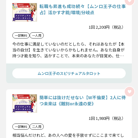
転職も昇進も成功続々【ムンロ王子の仕事
占】活かす才能/環境/分岐点
1回 2,200円（税込）
一部無料
一人用
今の仕事に満足していないのだとしたら、それはあなたが【本
当の自分】を生きていないからかもしれません。あなた自身が
持つ才能を知り、活かすことで、本来のあなたが目覚め、仕事
人生は開花していくんです。この鑑定こそがあなたの“運命の
きっかけ”となるでしょう。
ムンロ王子のスピリチュアルタロット
簡単には抜けだせない【W不倫愛】2人に待
つ未来は《離別or永遠の愛》
1回 1,980円（税込）
一部無料
二人用
相当悩んだけれど、あの人への愛を手放せずにここまで来てし