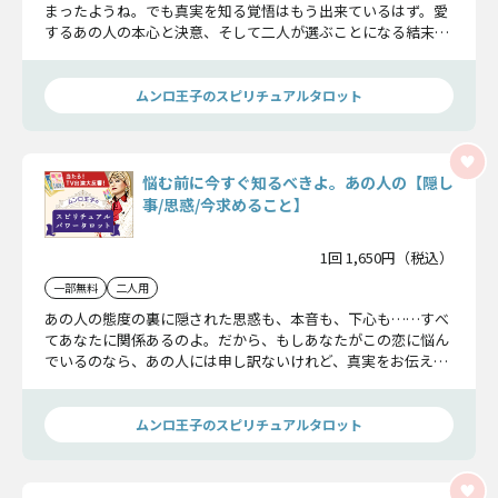
まったようね。でも真実を知る覚悟はもう出来ているはず。愛
するあの人の本心と決意、そして二人が選ぶことになる結末を
しっかりと受け止め、あなたの『本当の幸せ』に改めて向き合
ってください。
ムンロ王子のスピリチュアルタロット
悩む前に今すぐ知るべきよ。あの人の【隠し
事/思惑/今求めること】
1回 1,650円（税込）
一部無料
二人用
あの人の態度の裏に隠された思惑も、本音も、下心も……すべ
てあなたに関係あるのよ。だから、もしあなたがこの恋に悩ん
でいるのなら、あの人には申し訳ないけれど、真実をお伝えし
ます。あなたには知る権利があるんですから。
ムンロ王子のスピリチュアルタロット