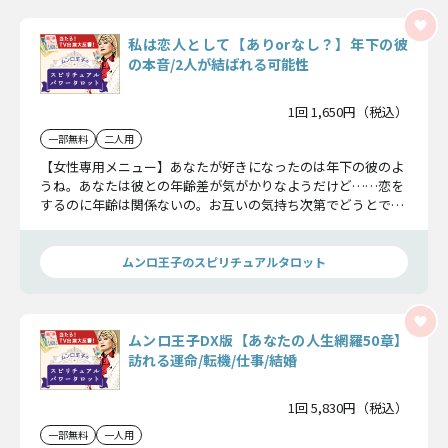
私は恋人として【ありorなし？】年下の彼
の本音/2人が結ばれる可能性
1回 1,650円（税込）
一部無料
二人用
【女性専用メニュー】あなたが好きになったのは年下の彼のよ
うね。あなたは彼との年齢差が気がかりなようだけど……恋を
するのに年齢は関係ないの。お互いの気持ち次第でどうとでも
なるのよ！ ここで彼のあなたへ向ける想いを明らかにしてい
きましょう。
ムンロ王子のスピリチュアルタロット
ムンロ王子DX版【あなたの人生網羅50章】
訪れる運命/転機/仕事/結婚
1回 5,830円（税込）
一部無料
一人用