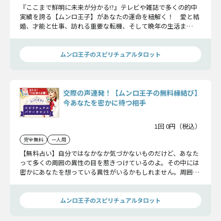
『ここまで鮮明に未来が分かる!?』テレビや雑誌で多くの的中
実績を誇る【ムンロ王子】があなたの運命を紐解く！ 愛と結
婚、才能と仕事、訪れる重要な転機、そして晩年の生活ま
で……あなたが“幸せを掴む瞬間”を逃さぬよう詳細にお伝えし
ていきます。
ムンロ王子のスピリチュアルタロット
交際の声連発！【ムンロ王子の無料縁結び】
今あなたを密かに待つ相手
1回 0円（税込）
完全無料
一人用
【無料占い】自分ではなかなか気づかないものだけど、あなた
って多くの周囲の異性の目を惹きつけているのよ。その中には
密かにあなたを想っている異性がいるかもしれません。周囲の
異性からのリアルな声とともにあなたの結婚縁について読み解
いていきましょう。
ムンロ王子のスピリチュアルタロット