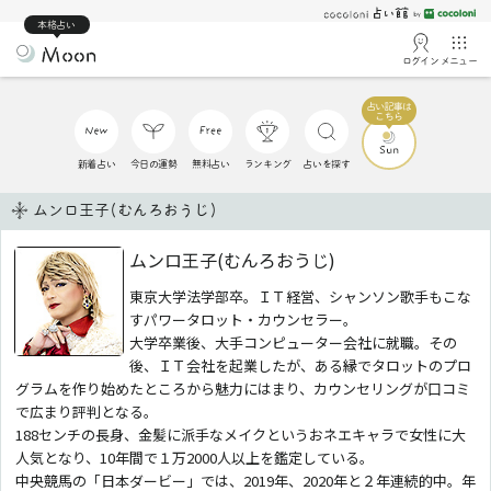
本格占い
ログイン
メニュー
新着占い
今日の運勢
無料占い
ランキング
占いを探す
ムンロ王子(むんろおうじ)
ムンロ王子(むんろおうじ)
東京大学法学部卒。ＩＴ経営、シャンソン歌手もこな
すパワータロット・カウンセラー。
大学卒業後、大手コンピューター会社に就職。その
後、ＩＴ会社を起業したが、ある縁でタロットのプロ
グラムを作り始めたところから魅力にはまり、カウンセリングが口コミ
で広まり評判となる。
188センチの長身、金髪に派手なメイクというおネエキャラで女性に大
人気となり、10年間で１万2000人以上を鑑定している。
中央競馬の「日本ダービー」では、2019年、2020年と２年連続的中。年