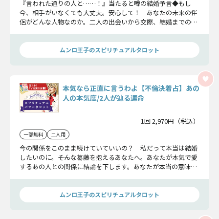
『言われた通りの人と……！』当たると噂の結婚予言◆もし
今、相手がいなくても大丈夫。安心して！ あなたの未来の伴
侶がどんな人物なのか。二人の出会いから交際、結婚までの道
筋をタロットでじっくり見ていきましょう。ムンロ王子があな
たを“良縁”へと導きます！
ムンロ王子のスピリチュアルタロット
本気なら正直に言うわよ【不倫決着占】あの
人の本気度/2人が辿る運命
1回 2,970円（税込）
一部無料
二人用
今の関係をこのまま続けていていいの？ 私だって本当は結婚
したいのに。――そんな葛藤を抱えるあなたへ。あなたが本気で愛
するあの人との関係に結論を下します。あなたが本当の意味で
幸せになるために、綺麗事は一切無しでお話しします。
ムンロ王子のスピリチュアルタロット