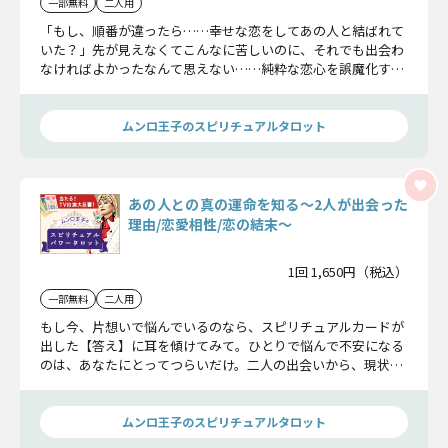
一部無料
二人用
「もし、順番が違ったら……幸せな恋をしてあの人と結ばれて
いた？」先が見えなくてこんなに苦しいのに、それでも出会わ
なければよかったなんて思えない……純粋な恋心を誤魔化すの
はもう限界。そんなあなたに誰も傷つかない未来は訪れるの
か、この恋の未来をお伝えします。
ムンロ王子のスピリチュアルタロット
あの人との真の運命を知る〜2人が出会った
理由/恋愛相性/恋の結末〜
1回 1,650円（税込）
一部無料
二人用
もし今、片想いで悩んでいるのなら、スピリチュアルカードが
出した【答え】に耳を傾けてみて。ひとりで悩んで不安になる
のは、あなたにとってつらいだけ。二人の出会いから、現状、
迎える結末……すべてを紐解いていけば、きっと解決の糸口が
見えてくるでしょう。
ムンロ王子のスピリチュアルタロット