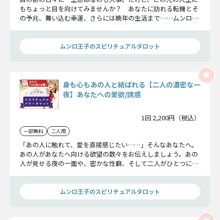
もちょっと目を向けてみませんか？ あなたに訪れる転機とそ
の予兆、舞い込む幸運、さらには晩年の生活まで……ムンロ王
子があなたの今後の人生を多方面から徹底鑑定いたします。
ムンロ王子のスピリチュアルタロット
身も心もあの人と結ばれる【二人の濃密な一
夜】あなたへの愛欲/誘惑
1回 2,200円（税込）
一部無料
二人用
「あの人に触れて、愛を直接感じたい……」そんなあなたへ。
あの人があなたへ向ける欲望の数々をお伝えしましょう。あの
人が見せる夜の一面や、密かな性癖、そして二人がひとつにな
る瞬間まで。タロットカードを通して見えた、あの人の『秘
密』を特別にお話ししますね。
ムンロ王子のスピリチュアルタロット