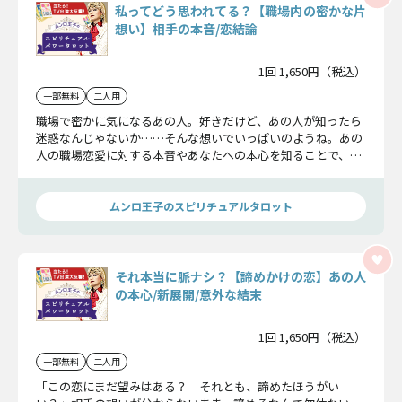
私ってどう思われてる？【職場内の密かな片
想い】相手の本音/恋結論
1回 1,650円（税込）
一部無料
二人用
職場で密かに気になるあの人。好きだけど、あの人が知ったら
迷惑なんじゃないか……そんな想いでいっぱいのようね。あの
人の職場恋愛に対する本音やあなたへの本心を知ることで、こ
の恋の結末が見えてくるはずよ。さっそく確かめてみましょ
う。
ムンロ王子のスピリチュアルタロット
それ本当に脈ナシ？【諦めかけの恋】あの人
の本心/新展開/意外な結末
1回 1,650円（税込）
一部無料
二人用
「この恋にまだ望みはある？ それとも、諦めたほうがい