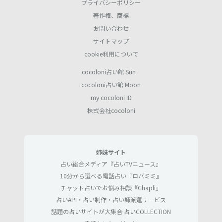
プライバシーポリシー
著作権、商標
お問い合わせ
サイトマップ
cookie利用について
cocoloni占い館 Sun
cocoloni占い館 Moon
my cocoloni ID
株式会社cocoloni
姉妹サイト
占い総合メディア『占いTVニュース』
10分から選べる電話占い『ロバミミ』
チャット占いでお悩み相談『Chapli』
占いAPI・占い制作・占い師派遣サ―ビス
話題の占いサイトが大集合 占いCOLLECTION