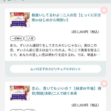
勘違いしてるわよ◇二人の恋【とっくに引き
際orはじめから両想い】
1回 1,650円（税込）
一部無料
二人用
あら。ずいぶん遠回りをしてきたみたいじゃない。実はこの
恋、ずいぶん前に答えは出ていたのよ。今ここで真実を知るこ
とで、あなたの苦しい恋は終わりを迎えるわ。では、早速お二
人の運命を解き明かしていきます。よ〜く聞いてちょうだい
ね。
ムンロ王子のスピリチュアルタロット
恋心、貫いてもいいの？【純愛W不倫】現
状/問題/決断/二人で紡ぐ未来
1回 1,650円（税込）