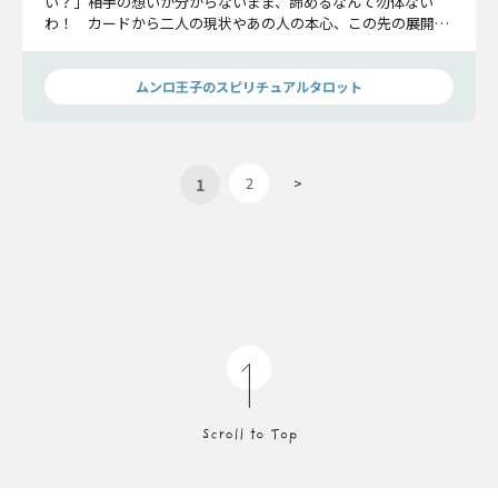
い？」――相手の想いが分からないまま、諦めるなんて勿体ない
わ！ カードから二人の現状やあの人の本心、この先の展開ま
で明らかにしましょう。そして、二人は結ばれる運命にあるの
か……ハッキリとお伝えします。
ムンロ王子のスピリチュアルタロット
1
2
>