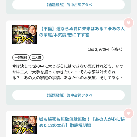
【話題騒然】的中占師アタベ
【不倫】道ならぬ愛に未来はある？◆あの人
の家庭/本気度/恋に下す答
1回 2,970円（税込）
一部無料
二人用
今は決して世の中に大っぴらにはできない恋だけれども、いつ
かは二人で大手を振って歩きたい……そんな夢は叶えられ
る？ あの人の家庭の事情、あなたへの本気度、そしてあなた
と未来を共にするつもりはあるのか……聞きづらいことを一挙
にお伝えします。
【話題騒然】的中占師アタベ
嘘も秘密も無駄無駄無駄！【あの人が心に秘
めた18の本心】徹底解明録