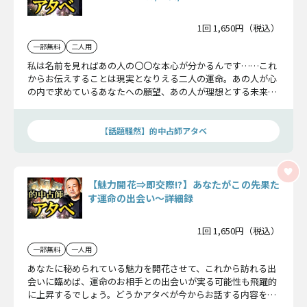
1回 1,650円（税込）
一部無料
二人用
私は名前を見ればあの人の〇〇な本心が分かるんです……これ
からお伝えすることは現実となりえる二人の運命。あの人が心
の内で求めているあなたへの願望、あの人が理想とする未来で
のあなたとの関係性、そして二人が迎える恋の最終試練とは？
【話題騒然】的中占師アタベ
【魅力開花⇒即交際!?】あなたがこの先果た
す運命の出会い〜詳細録
1回 1,650円（税込）
一部無料
一人用
あなたに秘められている魅力を開花させて、これから訪れる出
会いに臨めば、運命のお相手との出会いが実る可能性も飛躍的
に上昇するでしょう。どうかアタベが今からお話する内容を一