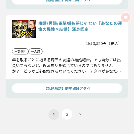
晩婚/再婚/電撃婚も夢じゃない【あなたの運
命の異性×結婚】渾身鑑定
1回 3,520円（税込）
一部無料
一人用
年を取るごとに増える周囲の友達の結婚報告。でも自分には出
会いすらないと、近頃焦りを感じているのではありません
か？ どうかご心配なさらないでください。アタベがあなたの
運命の出会いと結婚までの道程をしっかりと鑑定いたします。
【話題騒然】的中占師アタベ
1
2
>