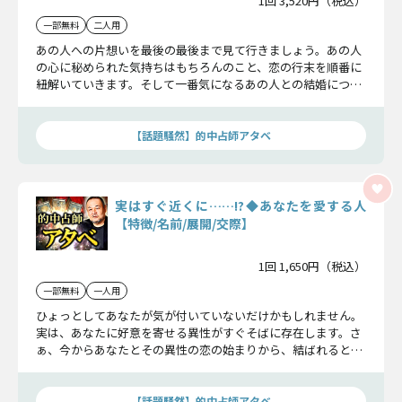
1回 3,520円（税込）
一部無料
二人用
あの人への片想いを最後の最後まで見て行きましょう。あの人
の心に秘められた気持ちはもちろんのこと、恋の行末を順番に
紐解いていきます。そして一番気になるあの人との結婚につい
ても詳しく見て行きます。片想いに悩む方は必見です！
【話題騒然】的中占師アタベ
実はすぐ近くに……!?◆あなたを愛する人
【特徴/名前/展開/交際】
1回 1,650円（税込）
一部無料
一人用
ひょっとしてあなたが気が付いていないだけかもしれません。
実は、あなたに好意を寄せる異性がすぐそばに存在します。さ
ぁ、今からあなたとその異性の恋の始まりから、結ばれるとこ
ろまで詳細にお伝えしましょう。
【話題騒然】的中占師アタベ