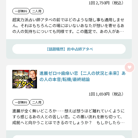
1回 2,750円（税込）
一部無料
二人用
超実力派占い師アタベの前ではどのような隠し事も通用しませ
ん。それはもちろんこの場にはいないあなたが想いを寄せるあ
の人の気持ちについても同様です。この鑑定で、あの人があな
たに対して抱いている気持ちを徹底的に明らかにしていきまし
ょう。
【話題騒然】的中占師アタベ
進展ゼロ⇒歯痒い恋【二人の状況と未来】あ
の人の本音/転機/最終結論
1回 1,650円（税込）
一部無料
二人用
進展が全く無いどころか……想えば想うほど離れていくように
すら感じるあの人との苦しい恋。この悪い流れを断ち切って、
成就へと向かうことはできるのでしょうか？ もしかしたら諦
めることも必要？ あなたのこの恋への悩みにしっかりとお答
えしましょう。