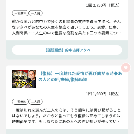
1回 2,750円（税込）
一部無料
一人用
確かな実力と的中力で多くの相談者の支持を得るアタベ。そん
なアタベがあなたの人生を幅広く占いましょう。恋愛、仕事、
人間関係……人生の中で重要な役割を果たす三つの要素につい
て未来に起こる出来事と、幸福を得るための秘訣をお教えしま
す。
【話題騒然】的中占師アタベ
【復縁】一度離れた愛情が再び繋がる時◆あ
の人との絆/未練/復縁時期
1回 1,980円（税込）
一部無料
二人用
一度は別れを選んだ二人の心は、そう簡単には再び繋がること
はないでしょう。だからと言ってもう復縁は諦めてしまうのは
時期尚早です。もしあなたにあの人への強い想いが残っている
なら、その気持ちをあの人に伝え、再び恋人に戻れるようお手
伝いします。