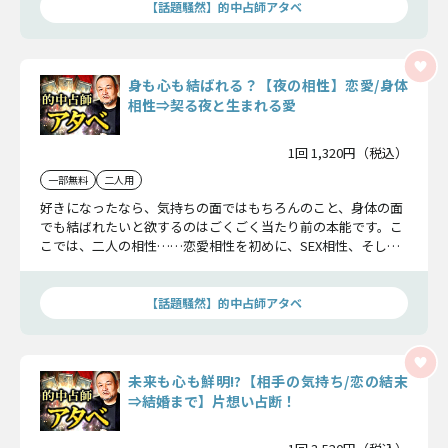
【話題騒然】的中占師アタベ
身も心も結ばれる？【夜の相性】恋愛/身体
相性⇒契る夜と生まれる愛
1回 1,320円（税込）
一部無料
二人用
好きになったなら、気持ちの面ではもちろんのこと、身体の面
でも結ばれたいと欲するのはごくごく当たり前の本能です。こ
こでは、二人の相性……恋愛相性を初めに、SEX相性、そして
二人が夜を共した時のシチュエーションまで事細かにお伝えし
ます。
【話題騒然】的中占師アタベ
未来も心も鮮明!?【相手の気持ち/恋の結末
⇒結婚まで】片想い占断！