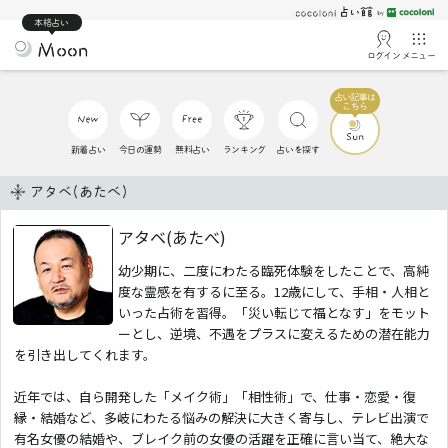
本格占い
ログイン
メニュー
新着占い
今日の運勢
無料占い
ランキング
占いを探す
アタベ(あたべ)
アタベ(あたべ)
幼少期に、二度にわたる臨死体験をしたことで、高純
度な霊感を有するに至る。12歳にして、手相・人相と
いった占術を習得。「災い転じて福となす」をモット
ーとし、逆境、不遇をプラスに変えるための潜在能力
を引き出してくれます。
近年では、自ら開発した「メイク術」「相性術」で、仕事・恋愛・復
縁・結婚など、多岐にわたる悩みの解決に大きく寄与し、テレビ出演で
有名女優の結婚や、ブレイク前の女優の活躍を正確に言い当て、絶大な