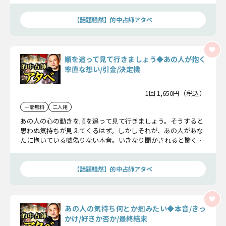
字一句聞き漏らさないようにお聞きください。
【話題騒然】的中占師アタベ
順を追って見て行きましょう◆あの人が抱く
率直な想い/引金/決定機
1回 1,650円（税込）
一部無料
二人用
あの人の心の動きを順を追って見て行きましょう。そうすると
思わぬ気持ちが見えてくるはず。しかしそれが、あの人があな
たに抱いている嘘偽りない本音。いきなり聞かされると驚くか
もしれませんが、どうかよーくお聞きください。
【話題騒然】的中占師アタベ
あの人の気持ち何とか掴みたい◆本音/きっ
かけ/好きか否か/最終結末