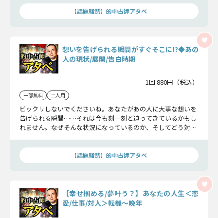
ましょう。
【話題騒然】的中占師アタベ
想いを告げられる瞬間がすぐそこに!?◆あの
人の現状/展開/告白時期
1回 880円（税込）
一部無料
二人用
ビックリしないでくださいね。あなたがあの人に大事な想いを
告げられる瞬間……それは今も刻一刻と迫ってきているかもし
れません。なぜそんな状況になっているのか、そしてどう対応
すればよいのか、あなたを恋愛成就へと導くためにお手伝いし
ましょう。
【話題騒然】的中占師アタベ
【幸せ掴める/夢叶う？】あなたの人生＜恋
愛/仕事/対人＞転機〜晩年