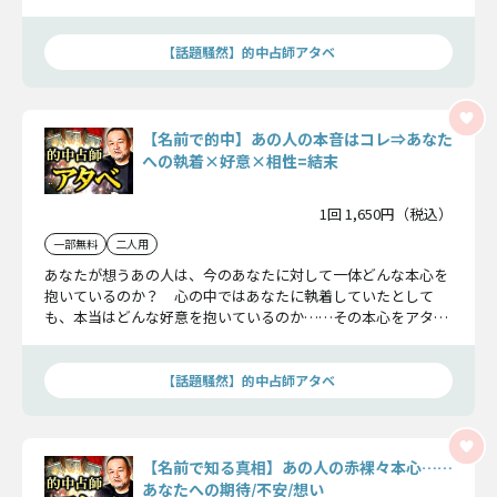
えしましょう。
【話題騒然】的中占師アタベ
【名前で的中】あの人の本音はコレ⇒あなた
への執着×好意×相性=結末
1回 1,650円（税込）
一部無料
二人用
あなたが想うあの人は、今のあなたに対して一体どんな本心を
抱いているのか？ 心の中ではあなたに執着していたとして
も、本当はどんな好意を抱いているのか……その本心をアタベ
がズバリ見抜きます！
【話題騒然】的中占師アタベ
【名前で知る真相】あの人の赤裸々本心……
あなたへの期待/不安/想い