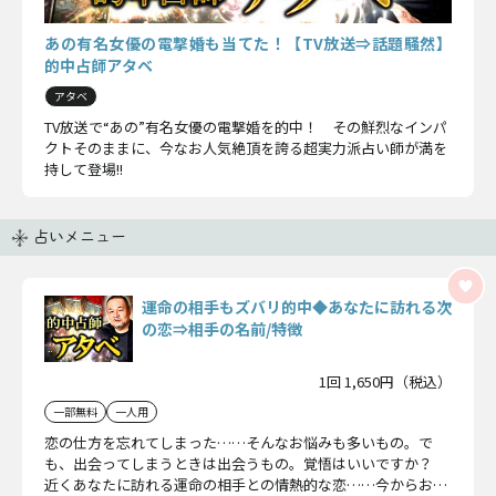
あの有名女優の電撃婚も当てた！【TV放送⇒話題騒然】
的中占師アタベ
アタベ
TV放送で“あの”有名女優の電撃婚を的中！ その鮮烈なインパ
クトそのままに、今なお人気絶頂を誇る超実力派占い師が満を
持して登場!!
占いメニュー
運命の相手もズバリ的中◆あなたに訪れる次
の恋⇒相手の名前/特徴
1回 1,650円（税込）
一部無料
一人用
恋の仕方を忘れてしまった……そんなお悩みも多いもの。で
も、出会ってしまうときは出会うもの。覚悟はいいですか？
近くあなたに訪れる運命の相手との情熱的な恋……今からお伝