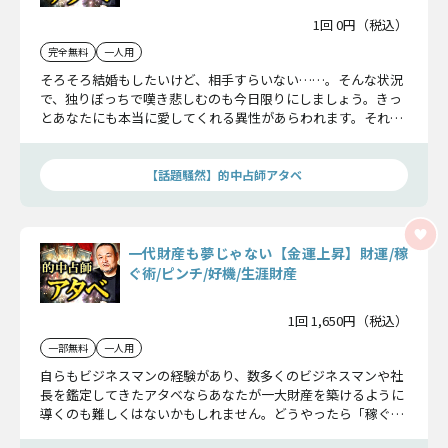
1回 0円（税込）
完全無料
一人用
そろそろ結婚もしたいけど、相手すらいない……。そんな状況
で、独りぼっちで嘆き悲しむのも今日限りにしましょう。きっ
とあなたにも本当に愛してくれる異性があらわれます。それど
ころか、今すでにあなたに好意を寄せる異性すらいるかもしれ
ませんよ。
【話題騒然】的中占師アタベ
一代財産も夢じゃない【金運上昇】財運/稼
ぐ術/ピンチ/好機/生涯財産
1回 1,650円（税込）
一部無料
一人用
自らもビジネスマンの経験があり、数多くのビジネスマンや社
長を鑑定してきたアタベならあなたが一大財産を築けるように
導くのも難しくはないかもしれません。どうやったら「稼ぐ」
ことができるか、財運を上昇させるにはどうしたらよいか教え