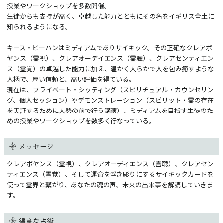
授業やワークショップを多数開催。
生徒からも支持が高く、卓越した能力とともにその名をイギリス全土に
知られるようになる。
キース・ビーハンはミディアムでありサイキック。その正確なクレアボ
ヤンス（霊視）、クレアオーデイエンス（霊聴）、クレアセンティエン
ス（霊覚）の卓越した能力に加え、温かく大らかで人を包み癒すような
人柄で、厚い信頼と、高い評価を得ている。
現在は、プライベート・シッティング（スピリチュアル・カウンセリン
グ、個人セッション）やデモンストレーション（スピリット・霊の存在
を実証するために大勢の前で行う講演）、ミディアムを目指す生徒のた
めの授業やワークショップを数多く行なっている。
メッセージ
クレアボヤンス（霊視）、クレアオーディエンス（霊聴）、クレアセン
ティエンス（霊覚）、そして運命を浮き彫りにするサイキックカードを
使って霊界と繋がり、あなたの魂の声、未来の出来事を解読していきま
す。
得意な占術