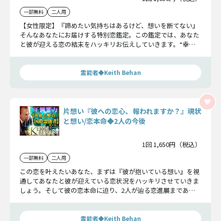
一部無料
二人用
【女性限定】『諦めたい気持ちはあるけど、想いを断てない』
そんなあなたにお届けする特別恋鑑定。この鑑定では、あなた
と彼が迎える恋の結末をハッキリお伝えしていきます。“幸
せ”を掴むために、現実を受け止めてください。
霊能者◆Keith Behan
片想い『彼への恋心、報われますか？』現状
と想い/恋本命◆2人の今後
1回 1,650円（税込）
一部無料
二人用
この恋を叶えたいあなた、まずは『彼が抱いている想い』を視
通してあなたと彼が迎えている恋状況をハッキリさせていきま
しょう。そして彼の恋本命に迫り、2人が辿る恋進展まであな
たにお話しさせていただきます。
霊能者◆Keith Behan