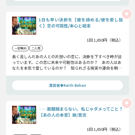
1日も早い決断を【彼を諦める/彼を愛し抜
く】恋の可能性/本心と結末
1回 1,650円（税込）
一部無料
二人用
長く苦しんだあの人との片想いの恋に、決断を下すべき時が迫
っています。この恋に未来や可能性はあるのか？ あの人はあ
なたを本気で愛しているのか？ 知られざる現実や運命を明ら
かにし全てお伝えします。
霊能者◆Keith Behan
……距離縮まらない。私じゃダメってこと？
【あの人の本音】脈/意志
1回 1,650円（税込）