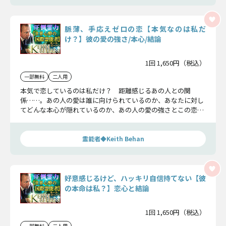
脈薄、手応えゼロの恋【本気なのは私だ
け？】彼の愛の強さ/本心/結論
1回 1,650円（税込）
一部無料
二人用
本気で恋しているのは私だけ？ 距離感じるあの人との関
係……。あの人の愛は誰に向けられているのか、あなたに対し
てどんな本心が隠れているのか、あの人の愛の強さとこの恋に
下す結論をお伝えします。
霊能者◆Keith Behan
好意感じるけど、ハッキリ自信持てない【彼
の本命は私？】恋心と結論
1回 1,650円（税込）
一部無料
二人用