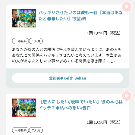
ハッキリさせたいのは彼も一緒【本当はあな
たと●●したい】欲望/終
1回 1,650円（税込）
一部無料
二人用
あなたがあの人との関係に答えを望んでいるように、あの人も
あなたとの関係をハッキリさせたいと考えています。本当はあ
の人があなたとしたい事や求めている関係を浮き彫りにし、こ
の恋に答えを下します。
霊能者◆Keith Behan
【恋人にしたい/曖昧でいたい】彼の本心は
ドッチ？◆私への想い/告白
1回 1,650円（税込）
一部無料
二人用