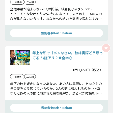
一部無料
二人用
全然距離が縮まらない2人の関係。結局私じゃダメってこ
と？ そんな投げやりな気持ちになってしまうのも、あの人の
心が見えないからです。あなたへの想いを霊視で露わにすれ
ば、現実が全て明らかになるでしょう。
霊能者◆Keith Behan
年上な私でゴメンなさい。彼は実際どう思っ
てる？/脈アリ？◆全本心
1回 1,650円（税込）
一部無料
二人用
年下の彼を好きになったあなた。あの人は実際に、あなたとの
年の差をどう感じているのか、2人の恋は報われるのか……あ
なたとあの人の間に隠された縁を紐解き、然るべき結論を下し
ていきましょう。
霊能者◆Keith Behan