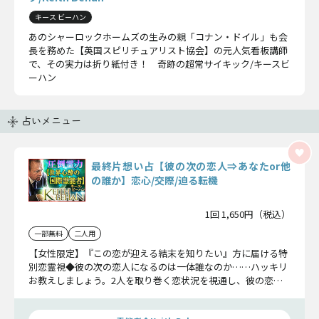
キース ビーハン
あのシャーロックホームズの生みの親「コナン・ドイル」も会
長を務めた【英国スピリチュアリスト協会】の元人気看板講師
で、その実力は折り紙付き！ 奇跡の超常サイキック/キースビ
ーハン
占いメニュー
最終片想い占【彼の次の恋人⇒あなたor他
の誰か】恋心/交際/迫る転機
1回 1,650円（税込）
一部無料
二人用
【女性限定】『この恋が迎える結末を知りたい』方に届ける特
別恋霊視◆彼の次の恋人になるのは一体誰なのか……ハッキリ
お教えしましょう。2人を取り巻く恋状況を視通し、彼の恋心
とあなたへの想いに迫っていきましょう。