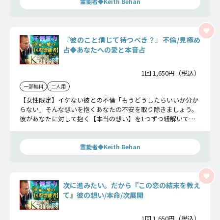
霊能者◆Keith Behan
『彼のこと信じて待つべき？』不倫/見極め
占◆あなたへの愛と本音占
1回 1,650円（税込）
一部無料
二人用
【女性限定】イケない彼との不倫「もうどうしたらいいか分か
らない」そんな想いを抱くあなたの不安を取り除きましょう。
彼があなたに対して抱く【本当の想い】を1つずつ紐解いて、2
人の愛未来をハッキリお伝えしましょう。
霊能者◆Keith Behan
次に進みたい。だから『この恋の結末を教え
て』彼の想い/本命/次展開
1回 1,650円（税込）