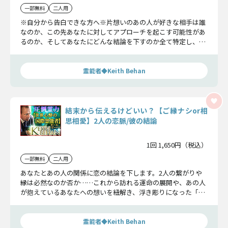
一部無料
二人用
※自分から告白できな方へ※片想いのあの人が好きな相手は誰
なのか、この先あなたに対してアプローチを起こす可能性があ
るのか、そしてあなたにどんな結論を下すのか全て特定し、現
実をお伝えします。
霊能者◆Keith Behan
結末から伝えるけどいい？【ご縁ナシor相
思相愛】2人の恋脈/彼の結論
1回 1,650円（税込）
一部無料
二人用
あなたとあの人の関係に恋の結論を下します。2人の繋がりや
縁は必然なのか否か……これから訪れる運命の展開や、あの人
が抱えているあなたへの想いを紐解き、浮き彫りになった「真
実」だけをお伝えします。
霊能者◆Keith Behan