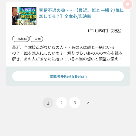
音信不通の彼……【最近、誰と一緒？/誰に
恋してる？】全本心/恋決断
1回 1,650円（税込）
一部無料
二人用
最近、全然接点がないあの人……あの人は誰と一緒にいる
の？ 誰を恋人にしたいの？ 解りづらいあの人の本心を読み
解き、あの人があなたに抱いている本当の想いと願望お伝えし
ます。
霊能者◆Keith Behan
1
2
3
>