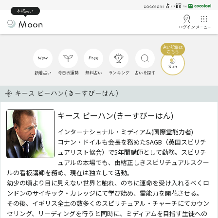
本格占い
ログイン
メニュー
新着占い
今日の運勢
無料占い
ランキング
占いを探す
キース ビーハン(きーすびーはん)
キース ビーハン(きーすびーはん)
インターナショナル・ミディアム(国際霊能力者)
コナン・ドイルも会長を務めたSAGB（英国スピリチ
ュアリスト協会）で5年間講師として勤務。スピリチ
ュアルの本場でも、由緒正しきスピリチュアルスクー
ルの看板講師を務め、現在は独立して活動。
幼少の頃より目に見えない世界と触れ、のちに運命を受け入れるべくロ
ンドンのサイキック・カレッジにて学び始め、霊能力を開花させる。
その後、イギリス全土の数多くのスピリチュアル・チャーチにてカウン
セリング、リーディングを行うと同時に、ミディアムを目指す生徒への