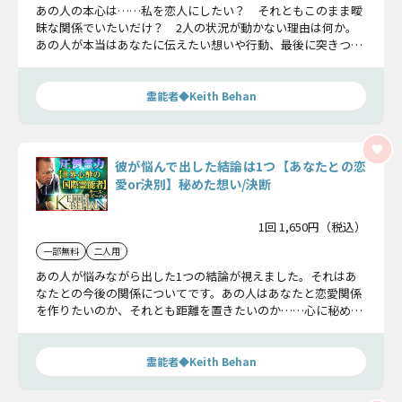
あの人の本心は……私を恋人にしたい？ それともこのまま曖
昧な関係でいたいだけ？ 2人の状況が動かない理由は何か。
あの人が本当はあなたに伝えたい想いや行動、最後に突きつけ
る現実をお話しします。
霊能者◆Keith Behan
彼が悩んで出した結論は1つ【あなたとの恋
愛or決別】秘めた想い/決断
1回 1,650円（税込）
一部無料
二人用
あの人が悩みながら出した1つの結論が視えました。それはあ
なたとの今後の関係についてです。あの人はあなたと恋愛関係
を作りたいのか、それとも距離を置きたいのか……心に秘めた
想いを全て浮き彫りにします。
霊能者◆Keith Behan