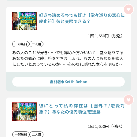
好き⇒諦める⇒でも好き【堂々巡りの恋心に
終止符】彼と交際できる？
1回 1,650円（税込）
一部無料
二人用
あの人のことが好き……でも諦めた方がいい？ 堂々巡りする
あなたの恋心に終止符を打ちましょう。あの人はあなたを恋人
にしたいと思っているのか……心の奥に隠れた本心を明らかに
し、真実をお伝えします。
霊能者◆Keith Behan
彼にとって私の存在は【圏外？/恋愛対
象？】あなたの優先順位/恋進展
1回 1,650円（税込）
一部無料
二人用