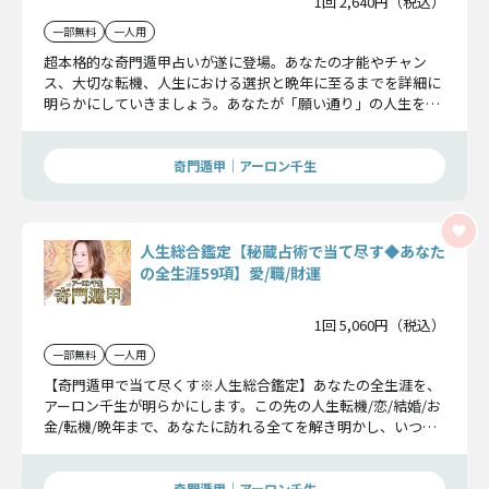
1回 2,640円（税込）
一部無料
一人用
超本格的な奇門遁甲占いが遂に登場。あなたの才能やチャン
ス、大切な転機、人生における選択と晩年に至るまでを詳細に
明らかにしていきましょう。あなたが「願い通り」の人生を叶
える道しるべをお伝えします。
奇門遁甲｜アーロン千生
人生総合鑑定【秘蔵占術で当て尽す◆あなた
の全生涯59項】愛/職/財運
1回 5,060円（税込）
一部無料
一人用
【奇門遁甲で当て尽くす※人生総合鑑定】あなたの全生涯を、
アーロン千生が明らかにします。この先の人生転機/恋/結婚/お
金/転機/晩年まで、あなたに訪れる全てを解き明かし、いつ何
をすべきかお教えします。
奇門遁甲｜アーロン千生