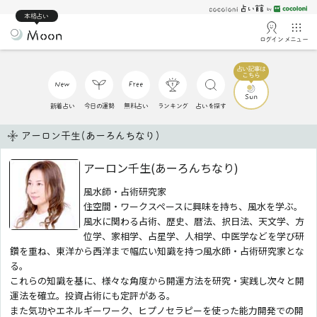
本格占い
ログイン
メニュー
新着占い
今日の運勢
無料占い
ランキング
占いを探す
アーロン千生(あーろんちなり)
アーロン千生(あーろんちなり)
風水師・占術研究家
住空間・ワークスペースに興味を持ち、風水を学ぶ。
風水に関わる占術、歴史、暦法、択日法、天文学、方
位学、家相学、占星学、人相学、中医学などを学び研
鑽を重ね、東洋から西洋まで幅広い知識を持つ風水師・占術研究家とな
る。
これらの知識を基に、様々な角度から開運方法を研究・実践し次々と開
運法を確立。投資占術にも定評がある。
また気功やエネルギーワーク、ヒプノセラピーを使った能力開発での開