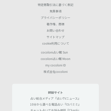
特定商取引法に基づく表記
免責事項
プライバシーポリシー
著作権、商標
お問い合わせ
サイトマップ
cookie利用について
cocoloni占い館 Sun
cocoloni占い館 Moon
my cocoloni ID
株式会社cocoloni
姉妹サイト
占い総合メディア『占いTVニュース』
10分から選べる電話占い『ロバミミ』
チャット占いでお悩み相談『Chapli』