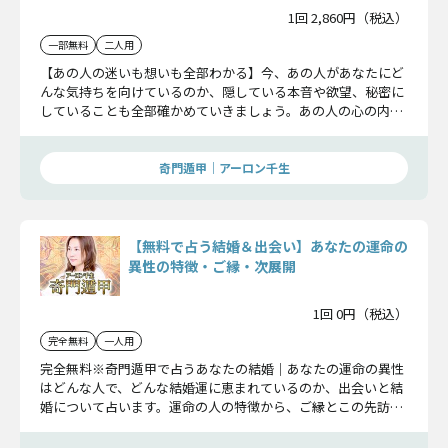
1回 2,860円（税込）
一部無料
二人用
【あの人の迷いも想いも全部わかる】今、あの人があなたにど
んな気持ちを向けているのか、隠している本音や欲望、秘密に
していることも全部確かめていきましょう。あの人の心の内を
受け止めるのはあなただけです。
奇門遁甲｜アーロン千生
【無料で占う結婚＆出会い】あなたの運命の
異性の特徴・ご縁・次展開
1回 0円（税込）
完全無料
一人用
完全無料※奇門遁甲で占うあなたの結婚｜あなたの運命の異性
はどんな人で、どんな結婚運に恵まれているのか、出会いと結
婚について占います。運命の人の特徴から、ご縁とこの先訪れ
る出会いもすべてわかります。