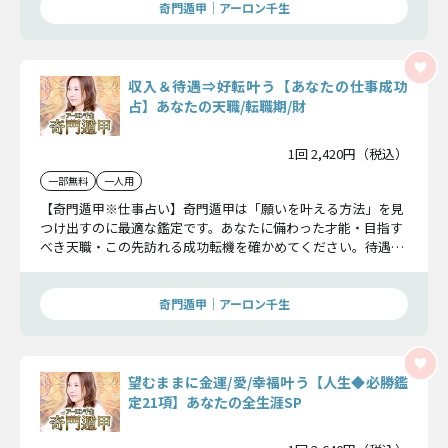
奇門遁甲｜アーロン千生
収入＆待遇⇒好転叶う【あなたの仕事成功
占】あなたの天職/転職期/財
1回 2,420円（税込）
一部無料
一人用
【奇門遁甲※仕事占い】奇門遁甲は「願いを叶える方法」を見
つけ出すのに最適な鑑定です。あなたに備わった才能・目指す
べき天職・この先訪れる成功転機を確かめてください。待遇の
収入も一気に好転させましょう。
奇門遁甲｜アーロン千生
望むままに金運/愛/幸福叶う【人生◆必勝鑑
定21項】あなたの全生涯SP