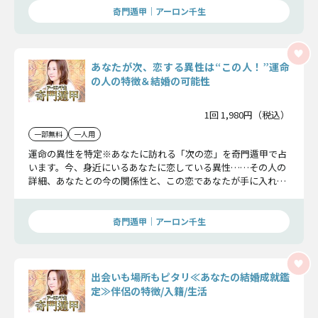
奇門遁甲｜アーロン千生
あなたが次、恋する異性は“この人！”運命
の人の特徴＆結婚の可能性
1回 1,980円（税込）
一部無料
一人用
運命の異性を特定※あなたに訪れる「次の恋」を奇門遁甲で占
います。今、身近にいるあなたに恋している異性……その人の
詳細、あなたとの今の関係性と、この恋であなたが手に入れる
幸せについてお伝えします。
奇門遁甲｜アーロン千生
出会いも場所もピタリ≪あなたの結婚成就鑑
定≫伴侶の特徴/入籍/生活