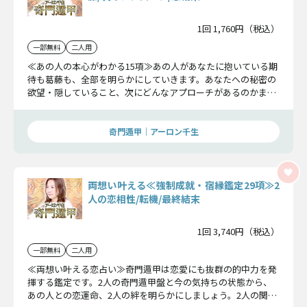
1回 1,760円（税込）
一部無料
二人用
≪あの人の本心がわかる15項≫あの人があなたに抱いている期
待も葛藤も、全部を明らかにしていきます。あなたへの秘密の
欲望・隠していること、次にどんなアプローチがあるのかまで
詳細にお伝えします。
奇門遁甲｜アーロン千生
両想い叶える≪強制成就・宿縁鑑定29項≫2
人の恋相性/転機/最終結末
1回 3,740円（税込）
一部無料
二人用
≪両想い叶える恋占い≫奇門遁甲は恋愛にも抜群の的中力を発
揮する鑑定です。2人の奇門遁甲盤と今の気持ちの状態から、
あの人との恋運命、2人の絆を明らかにしましょう。2人の関係