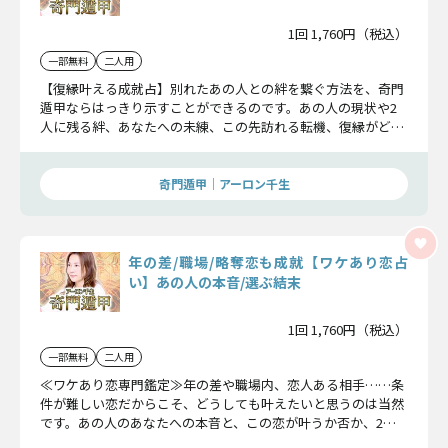
1回 1,760円（税込）
一部無料
二人用
【復縁叶える成就占】別れたあの人との絆を繋ぐ方法を、奇門
遁甲ならはっきり示すことができるのです。あの人の現状や2
人に残る絆、あなたへの未練、この先訪れる転機、復縁がどう
すれば叶うかお伝えします。
奇門遁甲｜アーロン千生
年の差/職場/略奪恋も成就【ワケあり恋占
い】あの人の本音/選ぶ結末
1回 1,760円（税込）
一部無料
二人用
≪ワケあり恋専門鑑定≫年の差や職場内、恋人ある相手……条
件が難しい恋だからこそ、どうしても叶えたいと思うのは当然
です。あの人のあなたへの本音と、この恋が叶うか否か、2人
に訪れる現実をお伝えします。