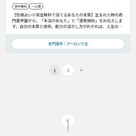
完全無料
一人用
【性格占い※完全無料で当てるあなたの本質】生まれた時の奇
門遁甲盤から、「本当のあなた」と「運勢傾向」をお伝えしま
す。自分の本質と使命、能力の活かし方がわかれば、人生は成
功へと一気に近づくはずです。
奇門遁甲｜アーロン千生
1
2
>