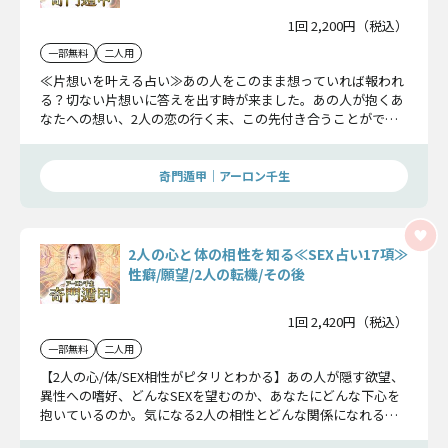
1回 2,200円（税込）
一部無料
二人用
≪片想いを叶える占い≫あの人をこのまま想っていれば報われ
る？切ない片想いに答えを出す時が来ました。あの人が抱くあ
なたへの想い、2人の恋の行く末、この先付き合うことができ
るかどうか、お確かめください。
奇門遁甲｜アーロン千生
2人の心と体の相性を知る≪SEX占い17項≫
性癖/願望/2人の転機/その後
1回 2,420円（税込）
一部無料
二人用
【2人の心/体/SEX相性がピタリとわかる】あの人が隠す欲望、
異性への嗜好、どんなSEXを望むのか、あなたにどんな下心を
抱いているのか。気になる2人の相性とどんな関係になれるの
かを確かめてください。