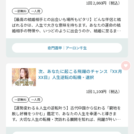
1回 2,860円（税込）
一部無料
一人用
【最高の結婚相手との出会いも場所もピタリ】どんな伴侶と結
ばれるかは、人生で大きな意味を持ちます。あなたの運命の結
婚相手の特徴や、いつどのように出会うのか、結婚に至るまで
のすべてをお伝えしましょう。
奇門遁甲｜アーロン千生
次、あなたに起こる飛躍のチャンス『XX月
XX日』人生逆転の転機・選択
1回 1,100円（税込）
一部無料
一人用
【運勢変わる＆人生の逆転叶う】古代中国から伝わる「窮地を
脱し好機をつかむ」鑑定で、あなたの人生を幸運へと導きま
す。大切な人生の転機・次訪れる展開を知れば、飛躍が叶い、
間違いのない道を選べるはずです。