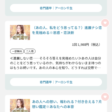
奇門遁甲｜アーロン千生
（あの人、私をどう思ってる？）進展ナシ恋
を見極める※思惑・恋決断
1回 1,980円（税込）
一部無料
二人用
≪進展しない恋……そろそろ答えを見極めたい≫あの人は自分
のことをどう思っているのか、気持ちがわからないまま待つの
はもうお終いです。あの人の本心を知り、どうすれば交際でき
るのかをお教えします。
奇門遁甲｜アーロン千生
あの人への想い、報われる？付き合える？片
想い鑑定※あなたへの本音