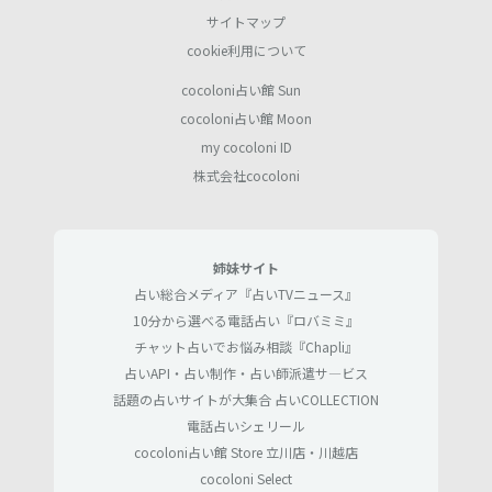
サイトマップ
cookie利用について
cocoloni占い館 Sun
cocoloni占い館 Moon
my cocoloni ID
株式会社cocoloni
姉妹サイト
占い総合メディア『占いTVニュース』
10分から選べる電話占い『ロバミミ』
チャット占いでお悩み相談『Chapli』
占いAPI・占い制作・占い師派遣サ―ビス
話題の占いサイトが大集合 占いCOLLECTION
電話占いシェリール
cocoloni占い館 Store 立川店・川越店
cocoloni Select