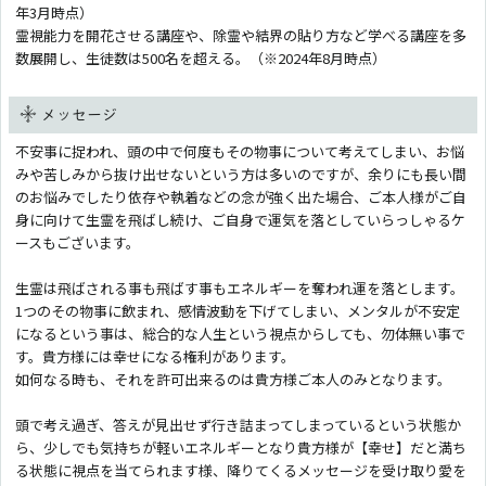
年3月時点）
霊視能力を開花させる講座や、除霊や結界の貼り方など学べる講座を多
数展開し、生徒数は500名を超える。（※2024年8月時点）
メッセージ
不安事に捉われ、頭の中で何度もその物事について考えてしまい、お悩
みや苦しみから抜け出せないという方は多いのですが、余りにも長い間
のお悩みでしたり依存や執着などの念が強く出た場合、ご本人様がご自
身に向けて生霊を飛ばし続け、ご自身で運気を落としていらっしゃるケ
ースもございます。
生霊は飛ばされる事も飛ばす事もエネルギーを奪われ運を落とします。
1つのその物事に飲まれ、感情波動を下げてしまい、メンタルが不安定
になるという事は、総合的な人生という視点からしても、勿体無い事で
す。貴方様には幸せになる権利があります。
如何なる時も、それを許可出来るのは貴方様ご本人のみとなります。
頭で考え過ぎ、答えが見出せず行き詰まってしまっているという状態か
ら、少しでも気持ちが軽いエネルギーとなり貴方様が【幸せ】だと満ち
る状態に視点を当てられます様、降りてくるメッセージを受け取り愛を