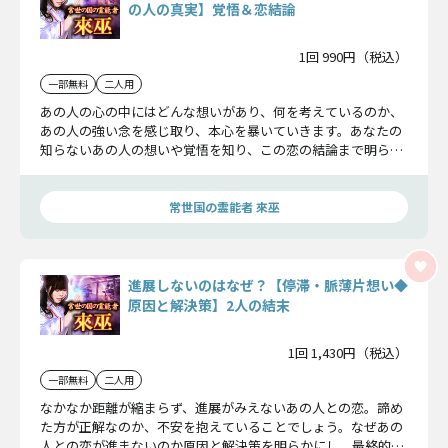
の人の真実】覚悟＆恋結論
1回 990円（税込）
一部無料
二人用
あの人の心の中にはどんな想いがあり、何を考えているのか、
あの人の強い念を感じ取り、本心を暴いていきます。あなたの
知らないあの人の想いや覚悟を知り、この恋の結論まで明らか
にしていきましょう。
常世国の霊能者 來巫
進展しないのはなぜ？【停滞・脈薄片想い◆
原因と解決策】2人の結末
1回 1,430円（税込）
一部無料
二人用
なかなか距離が縮まらず、進展がみえないあの人との恋。諦め
た方が正解なのか、不安を抱えていることでしょう。なぜあの
人との恋が進まないのか原因と解決策を明らかにし、最終的な