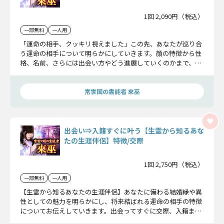
1回 2,090円（税込）
一部無料
一人用
「運命の相手、クッキリ視えました」この先、あなたが巡り合
う運命の相手について明らかにしていきます。顔の特徴から性
格、名前、さらには出会い方やどう進展していくのかまで、詳
しくお伝えしましょう。
常世国の霊能者 來巫
出会い⇒入籍すぐに叶う【生霊から知るあな
たの生涯伴侶】特徴/交際
1回 2,750円（税込）
一部無料
一人用
【生霊から知るあなたの生涯伴侶】あなたに備わる結婚縁や異
性としての魅力を明らかにし、将来結ばれる運命の相手の特徴
についてお伝えしていきます。出会ってすぐに交際、入籍まで
を最速で実現させましょう。