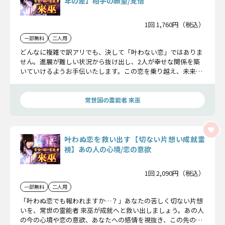
年の差】相手の願望/覚悟
1回 1,760円（税込）
一部無料
二人用
どんなに複雑で訳アリでも、決して「叶わない恋」ではありま
せん。進展が難しい状況から抜け出し、2人が幸せな関係を築
いていけるようお手伝いたします。この恋を乗り越え、未来を
切り拓いていきましょう。
常世国の霊能者 來巫
叶わぬ恋を救い出す【切ない片想い成就霊
視】あの人の心境/恋の意欲
1回 2,090円（税込）
一部無料
二人用
「叶わぬ恋でも報われますか…？」あなたの苦しく切ない片想
いを、常世の霊能者 來巫が成就へと救い出しましょう。あの人
の今の心境や恋の意欲、あなたへの感情を視抜き、この先の結