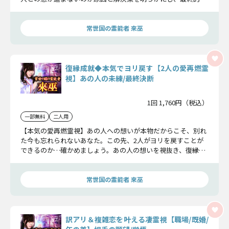
結末まで見ていきます。
常世国の霊能者 來巫
復縁成就◆本気でヨリ戻す【2人の愛再燃霊
視】あの人の未練/最終決断
1回 1,760円（税込）
一部無料
二人用
【本気の愛再燃霊視】あの人への想いが本物だからこそ、別れ
た今も忘れられないあなた。この先、2人がヨリを戻すことが
できるのか…確かめましょう。あの人の想いを視抜き、復縁で
きる可能性を明らかにします。
常世国の霊能者 來巫
訳アリ＆複雑恋を叶える凄霊視【職場/既婚/