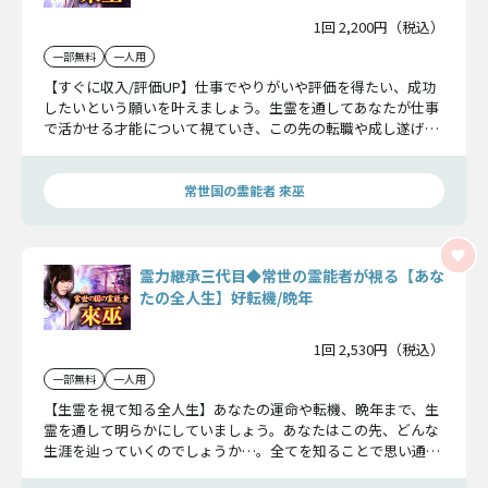
1回 2,200円（税込）
一部無料
一人用
【すぐに収入/評価UP】仕事でやりがいや評価を得たい、成功
したいという願いを叶えましょう。生霊を通してあなたが仕事
で活かせる才能について視ていき、この先の転職や成し遂げる
成功についてもお伝えします。
常世国の霊能者 來巫
霊力継承三代目◆常世の霊能者が視る【あな
たの全人生】好転機/晩年
1回 2,530円（税込）
一部無料
一人用
【生霊を視て知る全人生】あなたの運命や転機、晩年まで、生
霊を通して明らかにしていましょう。あなたはこの先、どんな
生涯を辿っていくのでしょうか…。全てを知ることで思い通り
の日々を歩むことができます。