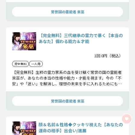
暴いていきましょう。
常世国の霊能者 來巫
【完全無料】三代継承の霊力で暴く【本当の
あなた】備わる能力＆才能
1回 0円（税込）
完全無料
一人用
【完全無料】生粋の霊力家系の血を受け継ぐ常世の国の霊能者
來巫が、あなたの本当の性格や能力・才能を視ます。今の「不
安」や「迷い」を解消し、理想の未来を手に入れるためにも、
自分を深く知りましょう。
常世国の霊能者 來巫
顔＆名前＆性格◆クッキリ視えた【あなたの
運命の相手】出会い/進展