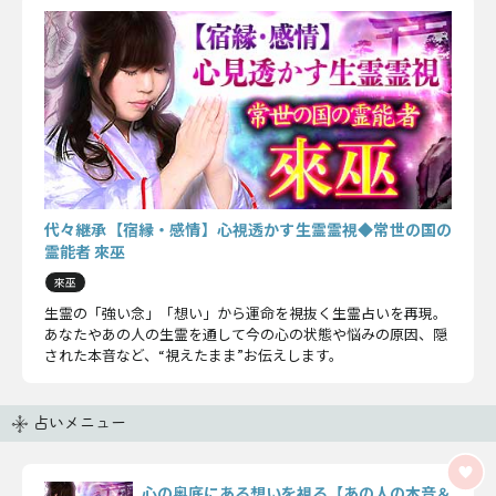
代々継承【宿縁・感情】心視透かす生霊霊視◆常世の国の
霊能者 來巫
來巫
生霊の「強い念」「想い」から運命を視抜く生霊占いを再現。
あなたやあの人の生霊を通して今の心の状態や悩みの原因、隠
された本音など、“視えたまま”お伝えします。
占いメニュー
心の奥底にある想いを視る【あの人の本音＆