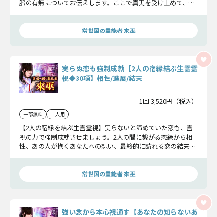
脈の有無についてお伝えします。ここで真実を受け止めて、執
着や不安を断ち切りましょう。
常世国の霊能者 來巫
実らぬ恋も強制成就【2人の宿縁結ぶ生霊霊
視◆30項】相性/進展/結末
1回 3,520円（税込）
一部無料
二人用
【2人の宿縁を結ぶ生霊霊視】実らないと諦めていた恋も、霊
視の力で強制成就させましょう。2人の間に繋がる恋縁から相
性、あの人が抱くあなたへの想い、最終的に訪れる恋の結末ま
で、明らかにしていきます。
常世国の霊能者 來巫
強い念から本心視通す【あなたの知らないあ