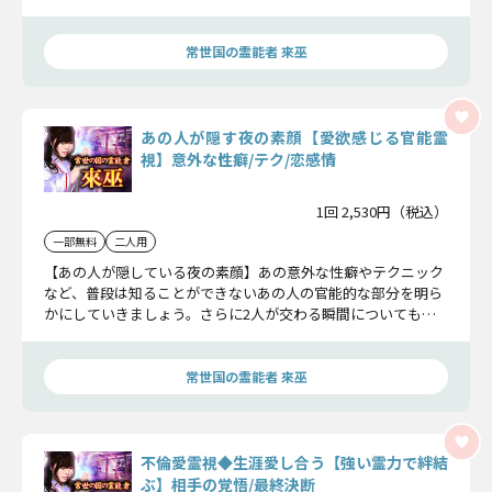
末まで明らかにしていきます。
常世国の霊能者 來巫
あの人が隠す夜の素顔【愛欲感じる官能霊
視】意外な性癖/テク/恋感情
1回 2,530円（税込）
一部無料
二人用
【あの人が隠している夜の素顔】あの意外な性癖やテクニック
など、普段は知ることができないあの人の官能的な部分を明ら
かにしていきましょう。さらに2人が交わる瞬間についても赤
裸々にお伝えしていきます。
常世国の霊能者 來巫
不倫愛霊視◆生涯愛し合う【強い霊力で絆結
ぶ】相手の覚悟/最終決断