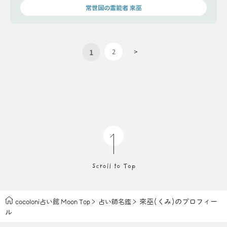
常世国の霊能者 來巫
1
2
>
來巫(くみ)のプロフィー
cocoloni占い館 Moon Top
占い師名鑑
ル