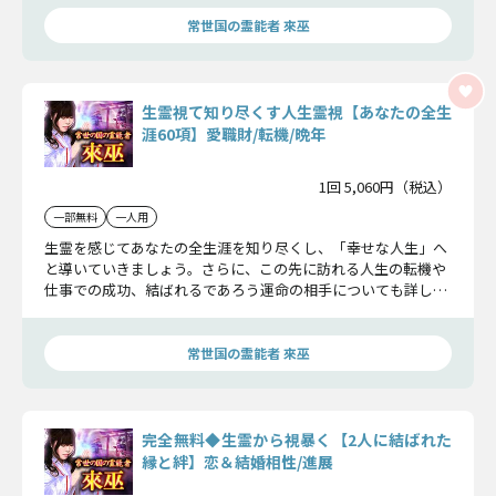
常世国の霊能者 來巫
生霊視て知り尽くす人生霊視【あなたの全生
涯60項】愛職財/転機/晩年
1回 5,060円（税込）
一部無料
一人用
生霊を感じてあなたの全生涯を知り尽くし、「幸せな人生」へ
と導いていきましょう。さらに、この先に訪れる人生の転機や
仕事での成功、結ばれるであろう運命の相手についても詳しく
お伝えしていきます。
常世国の霊能者 來巫
完全無料◆生霊から視暴く【2人に結ばれた
縁と絆】恋＆結婚相性/進展