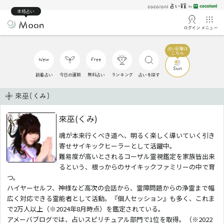
本格占い
ログイン
メニュー
新着占い
今日の運勢
無料占い
ランキング
占いを探す
來巫(くみ)
來巫(くみ)
魂が本来行くべき道へ、明るく楽しく導いていく引き
寄せサイキックヒーラーとして活躍中。
難易度が高いとされるコーザル霊視鑑定を家族皆出来
るという、根っからのサイキックファミリーの中で育
つ。
ハイヤーセルフ、神様など高次の会話から、霊障問題からの浄霊まで幅
広く対応できる霊能者として活動。『個人セッション』も多く、これま
で2万人以上（※2024年8月時点）を鑑定されている。
アメーバブログでは、占いスピリチュアル部門で1位を取得。（※2022