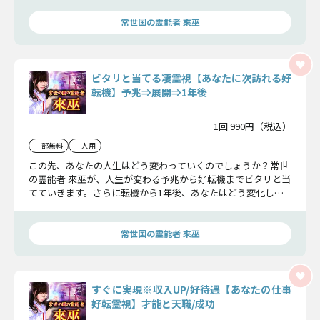
常世国の霊能者 來巫
ビタリと当てる凄霊視【あなたに次訪れる好
転機】予兆⇒展開⇒1年後
1回 990円（税込）
一部無料
一人用
この先、あなたの人生はどう変わっていくのでしょうか？常世
の霊能者 來巫が、人生が変わる予兆から好転機までビタリと当
てていきます。さらに転機から1年後、あなたはどう変化して
いくのか…お伝えしましょう。
常世国の霊能者 來巫
すぐに実現※収入UP/好待遇【あなたの仕事
好転霊視】才能と天職/成功