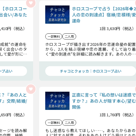
む【ホロスコー
ホロスコープで占う【2026年◆2
出会い/あなた
人の恋の到達点】宿縁/恋模様/愛
運命
3,410円（税込）
1回 3,630円（税込）
一部無料
二人用
婚成就”の運命を
ホロスコープが描き出す2026年の恋運命――星の配置
解く出会いのタ
から、2人を結ぶ宿縁や恋の進展、そして辿り着
して愛が形にな
く“愛の到達点”を詳細に読み解きます。あの人の心
で、あなたが本
の動きや2人の絆の深まり方、運命が導く未来のか
道筋を照らし出
たちまでを明らかにし、愛が叶う瞬間をお伝えし
ます。
ープ占い
チャコとクォッカ｜ホロスコープ占い
然？『あの人と
正直に言って『私の想いは迷惑で
』交際/結婚/
すか？』あの人が隠す本心/望む
関係
1,650円（税込）
1回 1,760円（税込）
一部無料
二人用
セージを読み解
もし迷惑なら教えてほしい……。あなたからあの
の交際、結婚、
人に対する好意、それをあの人はどう受けとるの