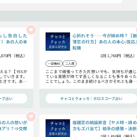
（もし告白した
心折れそう……今が諦め時？【脈
？）あの人の本
薄恋の行方】あの人の本心/反応/
転機
1,870円（税込）
1回 1,760円（税込）
一部無料
二人用
る？【 YESか
ここまで頑張ってきた片想い――でも、気持ちが通じ
にしていきます。
ている実感が持てず苦しくなることも多々あった
ときです。あの
ことでしょう。このまま続けるべきかそれとも身を
知っておきたい
引くべきなのか。星が照らし出すあの人の本音か
らお伝えします。
ープ占い
チャコとクォッカ｜ホロスコープ占い
あの人の想いが
複雑恋の結論断言【ヤメ時・諦め
脈アリ？⇒交際
方もズバ当て】相手の感情・決断
1回 1,650円（税込）