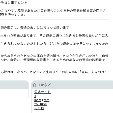
今を抜け出すヒント
分かりやすい解説であなたに星を読むことや自分の運命を知る事の面白さ
研究を行っている。
星読み鑑定は、普通の占いとはちょっと違います！
て生まれた運命があります。その運命の通りに生きると最高の幸せが手に入
に生きられていないのだとしたら、どこかで運命の道を見失ってしまったの
星から与えられたあなたの運命を読み解き、あなたが生きがいを持ち、自分
見つけ、自分の一番理想的な現実を生きるためのあなたの運命の説明書で
読み解けば、きっと、あなたの人生のすべての出来事に「意味」を見つけら
HPなど
公式サイト
X
Instagram
YouTube
その他