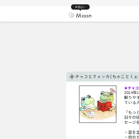
本格占い
チャコとクォッカ(ちゃことくぉ
★チャコ
201
解りや
ている
「もっ
日々の
セージ
・星を
・何の