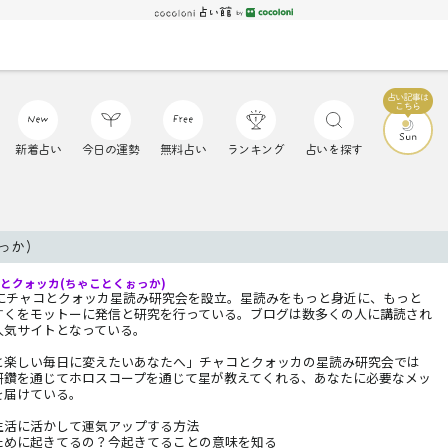
新着占い
今日の運勢
無料占い
ランキング
占いを探す
っか)
とクォッカ(ちゃことくぉっか)
4年にチャコとクォッカ星読み研究会を設立。星読みをもっと身近に、もっと
すくをモットーに発信と研究を行っている。ブログは数多くの人に講読され
人気サイトとなっている。
と楽しい毎日に変えたいあなたへ」チャコとクォッカの星読み研究会では
研鑽を通じてホロスコープを通じて星が教えてくれる、あなたに必要なメッ
を届けている。
生活に活かして運気アップする方法
ために起きてるの？今起きてることの意味を知る