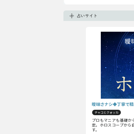
占いサイト
曖昧さナシ◆丁寧で精
チャコとクォッカ
プロもマニアも基礎か
定。ホロスコープから
す。