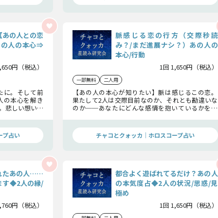
【あの人との恋
脈感じる恋の行方（交際秒読
あの人の本心⇒
み？/まだ進展ナシ？）あの人の
本心/行動
1,650円（税込）
1回 1,650円（税込）
一部無料
二人用
たに。そして前
【あの人の本心が知りたい】脈は感じるこの恋。
人の本心を解き
果たして2人は交際目前なのか、それとも勘違いな
。悲しい想い、
のか──あなたにどんな感情を抱いているかを知
いも今日こそ吹
り、期待する気持ちを抑えつつ恋の行方を冷静に見
極めていきましょう。
ープ占い
チャコとクォッカ｜ホロスコープ占い
れたあの人……
都合よく遊ばれてるだけ？あの人
す◆2人の縁/
の本気度占◆2人の状況/思惑/見
極め
1,760円（税込）
1回 1,650円（税込）
一部無料
二人用