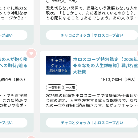
てすぐに魅力を
煮え切らない関係で、進展という進展もない2人の
っての特別な存
現状。「もしかして、ただ遊ばれているのかも？」
セージから2人
と心配になることもあるでしょう。あの人の態度
解き今後の2人
は、真剣さ故なのか、それとも本気じゃないの
か、真意を見極めていきましょう。
ープ占い
チャコとクォッカ｜ホロスコープ占い
あの人が抱く秘
ホロスコープ特別鑑定【2026年
への期待/辿る
◆あなたの人生詳細録】職/財/重
大転機
1,650円（税込）
1回 3,740円（税込）
一部無料
一人用
……でも直接聞
2026年の運命をホロスコープで徹底解析――仕事運や
、この星読みで
金運の流れ、人生を左右する重大な転機まで、あな
の想いや恋愛に
たの一年を詳細に読み解きます。星が示すチャンス
星のサインは示
と注意点を明確にし、未来の選択を後押しする、
人生を導く特別鑑定。輝く1年への道しるべとして
ください。
ープ占い
チャコとクォッカ｜ホロスコープ占い