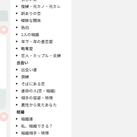
復縁・元カノ・元カレ
訳ありの恋
曖昧な関係
告白
2人の結婚
年下・年の差恋愛
略奪愛
恋人・カップル・夫婦
出会い
出会い運
良縁
そばにある恋
運命の人(恋・結婚)
相手の容姿・特徴
異性から見たあなた
結婚
結婚運
私、結婚できる？
結婚相手・特徴