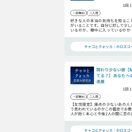
1回 
一部無料
二人用
好きな人の本当の気持ちを知るこ
がいることです。自分に対して少し
いるのか、眼中に入っているのか
恋を前へ進めるべく、今、あの人
かめていきましょう。
チャコとクォッカ｜ホロスコ
関わり少ない彼【
てる？】あなたへの
進展
1回 
一部無料
二人用
【女性限定】接点の少ないあの人
う思われているのかこの鑑定でお教
人が抱く本心と今後2人の間に恋の
るのかなど、この恋の詳細について
ます。鑑定後ご判断ください。
チャコとクォッカ｜ホロスコ