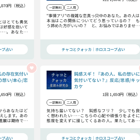
1,870円（税込）
一部無料
二人用
"事情アリ"の複雑な恋真っ只中のあなた。あの人は
本当はこの関係についてどう思っているの？ も
とはとても勇気
う諦めた方がいいの？ と、お悩みではありません
は好感を抱いて
か？ 恋の現状やあの人の感情を知り、少しでも不
……。あなたの
安を軽くしていきましょう。
が抱く想いを確
ープ占い
チャコとクォッカ｜ホロスコープ占い
私の存在気付い
鈍感スギ！『あの人、私の想いに
想い/本心/恋
気付いてない？』反応/思惑/キッ
カケ
1,650円（税込）
1回 1,650円（税込）
一部無料
二人用
からあなたはど
気持ち届いてない？ 鈍感なフリ？ 少しでも良
えします。あの
く想われたい……こちらの心配や頑張りをよそに
進展は期待でき
態度を変えずに接してくるあの人。果たしてあな
徹底鑑定いたし
たの想いにどこまで気付いているのかその認識を
明らかにしていきます。
ープ占い
チャコとクォッカ｜ホロスコープ占い