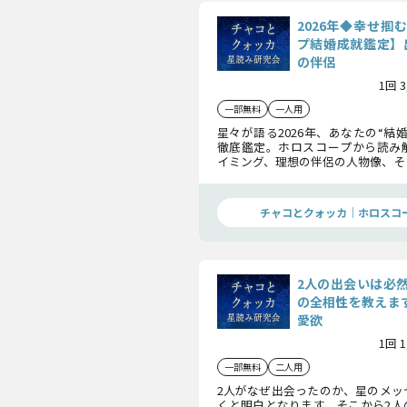
2026年◆幸せ掴
プ結婚成就鑑定】
の伴侶
1回 
一部無料
一人用
星々が語る2026年、あなたの“結
徹底鑑定。ホロスコープから読み
イミング、理想の伴侶の人物像、そ
る瞬間を明らかにします。星の導き
当の幸せを掴む年へと進むための
しましょう。
チャコとクォッカ｜ホロスコ
2人の出会いは必
の全相性を教えます
愛欲
1回 
一部無料
二人用
2人がなぜ出会ったのか、星のメッ
くと明白となります。そこから2人