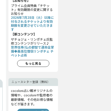
【お知らせ】
プライム会員特典「チケッ
ト」有効期限の変更に関する
お知らせ
2026年7月28日（火）以降に
付与されるチケットより有効
期限を変更させていただきま
す
【新コンテンツ】
ザチョジェ・リンポチェ氏監
修コンテンツがリリース♪
世界信奉/仏の叡智で運命全掌
握◆最高位僧侶リンポチェ チ
ベット占術
もっと見る
ニュースレター登録（無料）
cocoloni占い館オリジナルの
情報や、cocoloniや監修者の
最新情報、その他お得な情報
などが届きます。