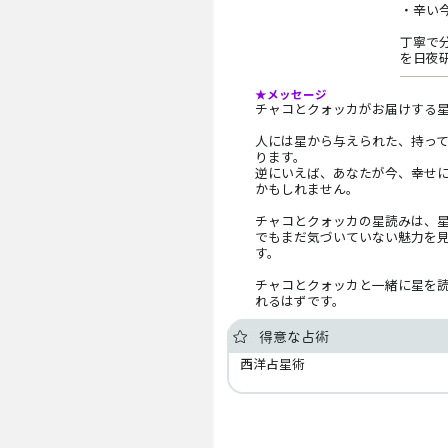
・辛い
丁寧で
を日夜
★メッセージ
チャコとクォッカがお届けする
人には星から与えられた、持っ
ります。
逆にいえば、あなたが今、幸せ
かもしれません。
チャコとクォッカの星読みは、
でもまだ気づいていない魅力を
す。
チャコとクォッカと一緒に星を
れるはずです。
得意な占術
西洋占星術