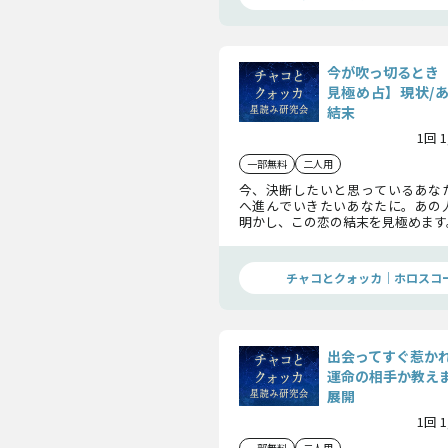
今が吹っ切るとき
見極め占】現状/
結末
1回 
一部無料
二人用
今、決断したいと思っているあな
へ進んでいきたいあなたに。あの
明かし、この恋の結末を見極めます
寂しい想い……色々とあった片想
っ切るときなのです。
チャコとクォッカ｜ホロスコ
出会ってすぐ惹か
運命の相手か教えま
展開
1回 
一部無料
二人用