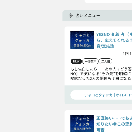
占いメニュー
YESNO決着占
ら、応えてくれる
音/恋結論
1回 
NEW
一部無料
二人用
もし告白したら……あの人はどう答え
NO】で気になる“その先”を明確
曖昧だった2人の関係も明白になる
人の本音から恋結論まで、告白前に
現状を届けます。
チャコとクォッカ｜ホロスコ
正直怖い……でも
知りたい◆この恋
可否