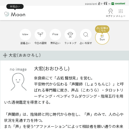
本格占い
ログイン
メニュー
新着占い
今日の運勢
無料占い
ランキング
占いを探す
大宏(おおひろし)
大宏(おおひろし)
奈良県にて「占処 聲想見」を営む。
平安時代から伝わる「声聞師（しょうもんじ）」と呼
ばれる専門職に就き、声占（こわうら）・タロットリ
ーディング・ペンディラムダウジング・陰陽五行を用
いた透視鑑定を得意とする。
「声聞師」は、陰陽師と同じ時代から存在し、「声」のみで、人の心や
状況を見通す力を持つ。
また「声」を使う“アファメーション”によって相談者を願い通りの未来