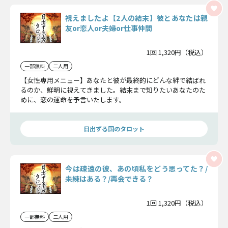
視えましたよ【2人の結末】彼とあなたは親
友or恋人or夫婦or仕事仲間
1回 1,320円（税込）
一部無料
二人用
【女性専用メニュー】あなたと彼が最終的にどんな絆で結ばれ
るのか、鮮明に視えてきました。結末まで知りたいあなたのた
めに、恋の運命を予言いたします。
日出ずる国のタロット
今は疎遠の彼、あの頃私をどう思ってた？/
未練はある？/再会できる？
1回 1,320円（税込）
一部無料
二人用