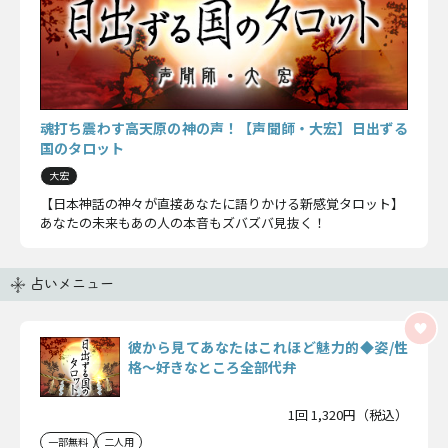
魂打ち震わす高天原の神の声！【声聞師・大宏】日出ずる
国のタロット
大宏
【日本神話の神々が直接あなたに語りかける新感覚タロット】
あなたの未来もあの人の本音もズバズバ見抜く！
占いメニュー
彼から見てあなたはこれほど魅力的◆姿/性
格〜好きなところ全部代弁
1回 1,320円（税込）
一部無料
二人用