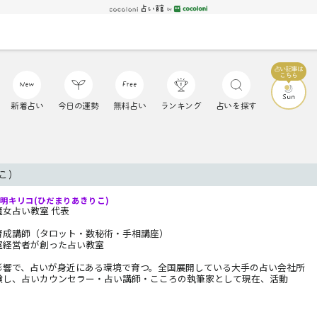
新着占い
今日の運勢
無料占い
ランキング
占いを探す
こ)
明キリコ(ひだまりあきりこ)
魔女占い教室 代表
育成講師（タロット・数秘術・手相講座）
室経営者が創った占い教室
影響で、占いが身近にある環境で育つ。全国展開している大手の占い会社所
験し、占いカウンセラー・占い講師・こころの執筆家として現在、活動