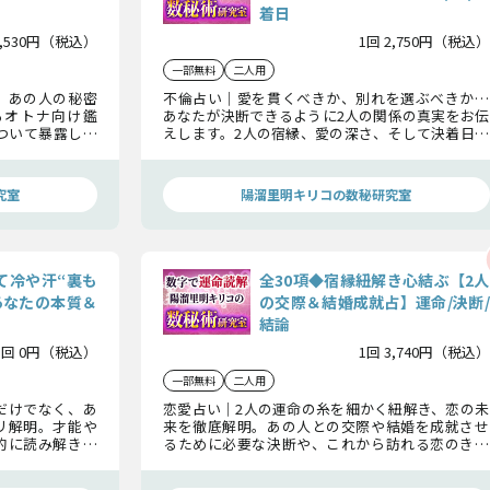
着日
2,530円（税込）
1回 2,750円（税込）
一部無料
二人用
。あの人の秘密
不倫占い｜愛を貫くべきか、別れを選ぶべきか…
るオトナ向け鑑
あなたが決断できるように2人の関係の真実をお伝
について暴露しま
えします。2人の宿縁、愛の深さ、そして決着日ま
るための鍵を手
でを徹底解明。運命の選択を迷いなく進めるため
の答えを導きます。
究室
陽溜里明キリコの数秘研究室
て冷や汗“裏も
全30項◆宿縁紐解き心結ぶ【2人
あなたの本質＆
の交際＆結婚成就占】運命/決断/
結論
1回 0円（税込）
1回 3,740円（税込）
一部無料
二人用
だけでなく、あ
恋愛占い｜2人の運命の糸を細かく紐解き、恋の未
リ解明。才能や
来を徹底解明。あの人との交際や結婚を成就させ
的に読み解きま
るために必要な決断や、これから訪れる恋のきっ
つ運命を知って
かけを明らかにします。生涯続く縁なのか…最終結
論をお伝えします。