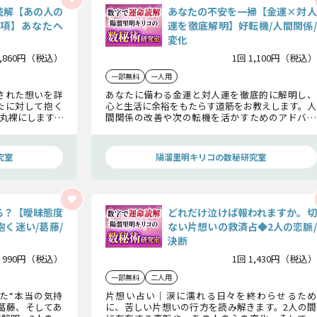
読解【あの人の
あなたの不安を一掃【金運×対人
0項】あなたへ
運を徹底解明】好転機/人間関係/
変化
2,860円（税込）
1回 1,100円（税込）
一部無料
一人用
された想いを詳
あなたに備わる金運と対人運を徹底的に解明し、
たに対して抱く
心と生活に余裕をもたらす道筋をお教えします。人
丸裸にします。
間関係の改善や次の転機を活かすためのアドバイ
2人の絆をさら
スも満載。鑑定後、あなたの人生に新たな光が差
し込むでしょう。
究室
陽溜里明キリコの数秘研究室
る？【曖昧態度
どれだけ泣けば報われますか。切
く迷い/葛藤/
ない片想いの救済占◆2人の恋脈/
決断
 990円（税込）
1回 1,430円（税込）
一部無料
二人用
た“本当の気持
片想い占い｜涙に濡れる日々を終わらせるため
葛藤、そしてあ
に、苦しい片想いの行方を読み解きます。2人の間