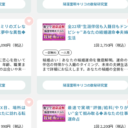
究室
陽溜里明キリコの数秘研究室
“1ミリのズレな
全22項“生涯伴侶も入籍日もドン
に夢中な異性◆
ピシャ”あなたの結婚運命◆夫婦
生活
2,090円（税込）
1回 2,750円（税込）
一部無料
一人用
に恋心を抱いて
結婚占い｜あなたの結婚運命を徹底解明。運命の
、年齢、職業ま
伴侶の特徴から入籍のタイミング、未来の夫婦生活
の出会いや未来
まで詳細にお伝えします。あなたの結婚の全貌を明
全て数秘術で明
らかにし、理想のパートナーシップを築くために
導いていきます。
究室
陽溜里明キリコの数秘研究室
XX日、場所は
最速で実現“評価/給料/やりが
なたに訪れる転
い”全て掴み取る◆あなたの仕事
運命占
 990円（税込）
1回 2,200円（税込）