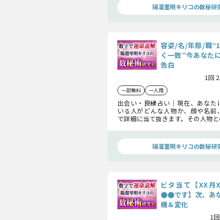
陽溜里明キリコの数秘研
容姿/名/年齢/職
く一致”今あなた
告白
1回 
一部無料
一人用
出会い・良縁占い｜現在、あなた
いる人がどんな人物か、顔や名前
で詳細に当て抜きます。その人物と
の可能性、告白のタイミングまで
らかにします。
陽溜里明キリコの数秘研
ビタ当て【XX月
●●です】次、あ
機＆変化
1回