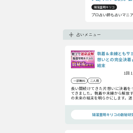
陽溜里明キリコ
プロ占い師も占いマニア
占いメニュー
執着＆未練ともサ
想いとの完全決着
結末
1回 
一部無料
二人用
長い間続けてきた片想いに決着を
てきました。執着や未練から解放す
の未来の結末を明らかにします。迷
の進むべき道をはっきりさせ、心
の鑑定です。
陽溜里明キリコの数秘研