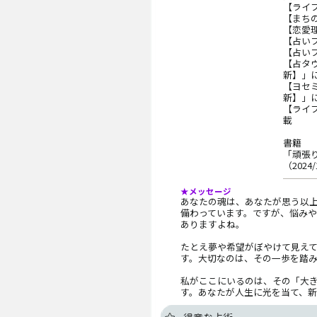
【ライフ
【まち
【恋愛
【占い
【占い
【占タ
新】」
【ヨセミ
新】」
【ライフ
載
書籍
「頑張
（202
★メッセージ
あなたの魂は、あなたが思う以
備わっています。ですが、悩み
ありますよね。
たとえ夢や希望がぼやけて見え
す。大切なのは、その一歩を踏
私がここにいるのは、その「大
す。あなたが人生に光を当て、