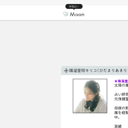
本格占い
陽溜里明キリコ(ひだまりあきり
★陽溜里
太陽の
占い師
元保健
母親の
属を経
中。
実績