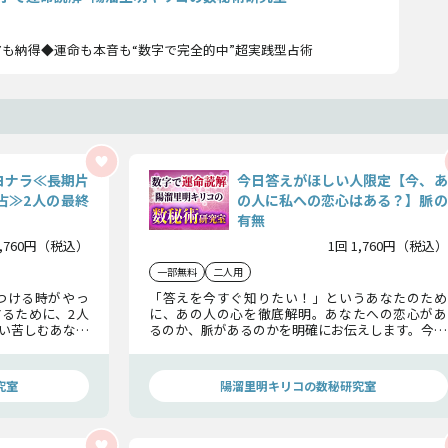
も納得◆運命も本音も“数字で完全的中”超実践型占術
ヨナラ≪長期片
今日答えがほしい人限定【今、あ
占≫2人の最終
の人に私への恋心はある？】脈の
有無
1,760円（税込）
1回 1,760円（税込）
一部無料
二人用
つける時がやっ
「答えを今すぐ知りたい！」というあなたのため
るために、2人
に、あの人の心を徹底解明。あなたへの恋心があ
い苦しむあなた
るのか、脈があるのかを明確にお伝えします。今の
を軽くするため
関係に終止符を打ち、次の一歩を踏み出すための
答えをお届けします。
究室
陽溜里明キリコの数秘研究室