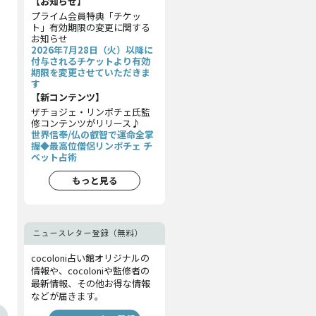
【お知らせ】
プライム会員特典「チケッ
ト」有効期限の変更に関する
お知らせ
2026年7月28日（火）以降に
付与されるチケットより有効
期限を変更させていただきま
す
【新コンテンツ】
ザチョジェ・リンポチェ氏監
修コンテンツがリリース♪
世界信奉/仏の叡智で運命全掌
握◆最高位僧侶リンポチェ チ
ベット占術
もっと見る
ニュースレター登録（無料）
cocoloni占い館オリジナルの
情報や、cocoloniや監修者の
最新情報、その他お得な情報
などが届きます。