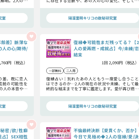
解明。2人の関
に存在する恋脈や、あの人の心の変化、そして最
洗いざらい明ら
終的に下す決断を明らかにし、恋の結末を嘘偽り
なくお伝えします。
究室
陽溜里明キリコの数秘研究室
年齢差】脈薄な
復縁◆可能性まだ残ってる？【2
人の心/期待/
人の愛再燃・成就占】今/未練/恋
結末
1,760円（税込）
1回 2,090円（税込）
一部無料
二人用
の差、既に恋人
復縁占い｜別れたあの人ともう一度愛し合うこと
成就の可能性を
はできるのか…2人の現在の状況や未練、そして最
の人の本音や今
終的な結末までを丁寧に鑑定します。愛が再び燃え
の距離を近づけ
上がる可能性を探り、新たな未来を描くきっかけを
お伝えします。
究室
陽溜里明キリコの数秘研究室
秘密/欲/性癖
不倫最終決断【愛貫くか、否か】
占】SEX相性
今日で見極め◆2人の宿縁/愛/決