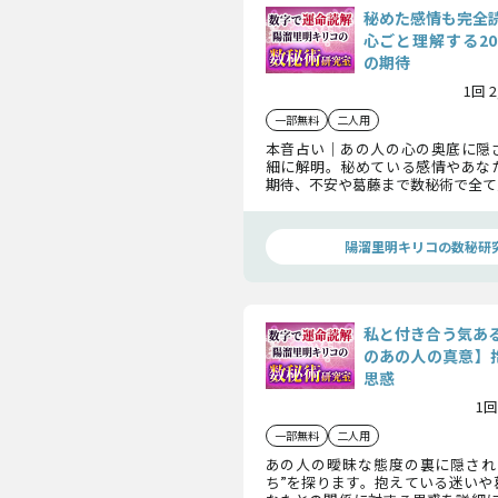
秘めた感情も完全
心ごと理解する2
の期待
1回 
一部無料
二人用
本音占い｜あの人の心の奥底に隠
細に解明。秘めている感情やあな
期待、不安や葛藤まで数秘術で全て
あの人の心を深くまで知ることで、
に強くしましょう。
陽溜里明キリコの数秘研
私と付き合う気あ
のあの人の真意】抱
思惑
1回
一部無料
二人用
あの人の曖昧な態度の裏に隠され
ち”を探ります。抱えている迷いや