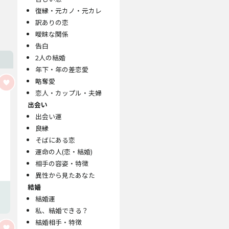
復縁・元カノ・元カレ
訳ありの恋
曖昧な関係
告白
2人の結婚
年下・年の差恋愛
略奪愛
恋人・カップル・夫婦
出会い
出会い運
良縁
そばにある恋
運命の人(恋・結婚)
相手の容姿・特徴
異性から見たあなた
結婚
結婚運
私、結婚できる？
結婚相手・特徴