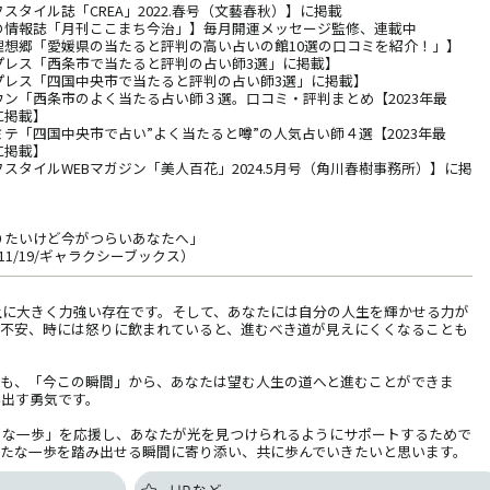
スタイル誌「CREA」2022.春号（文藝春秋）】に掲載
の情報誌「月刊ここまち今治」】毎月開運メッセージ監修、連載中
理想郷「愛媛県の当たると評判の高い占いの館10選の口コミを紹介！」】
プレス「西条市で当たると評判の占い師3選」に掲載】
プレス「四国中央市で当たると評判の占い師3選」に掲載】
ウン「西条市のよく当たる占い師３選。口コミ・評判まとめ【2023年最
に掲載】
テ「四国中央市で占い”よく当たると噂”の人気占い師４選【2023年最
に掲載】
スタイルWEBマガジン「美人百花」2024.5月号（角川春樹事務所）】に掲
りたいけど今がつらいあなたへ」
4/11/19/ギャラクシーブックス）
上に大きく力強い存在です。そして、あなたには自分の人生を輝かせる力が
や不安、時には怒りに飲まれていると、進むべき道が見えにくくなることも
ても、「今この瞬間」から、あなたは望む人生の道へと進むことができま
み出す勇気です。
きな一歩」を応援し、あなたが光を見つけられるようにサポートするためで
新たな一歩を踏み出せる瞬間に寄り添い、共に歩んでいきたいと思います。