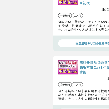
＆初夜
1回 
一部無料
二人用
官能占い｜驚かないでくださいね
や欲望、性癖までも明らかにす
定。SEX相性や2人が共にする夜
す。あの人と心もカラダも深く繋が
に入れましょう。
陽溜里明キリコの数秘研
無料◆当たり過ぎ
表も本性全バレ”
才能
完全無料
一人用
当たる無料占い｜表に現れる性格
なたの隠れた本性を数秘術でズバ
運勢、そして人生の可能性を徹底
す。自分自身をよく知り、生まれ持
いきましょう。