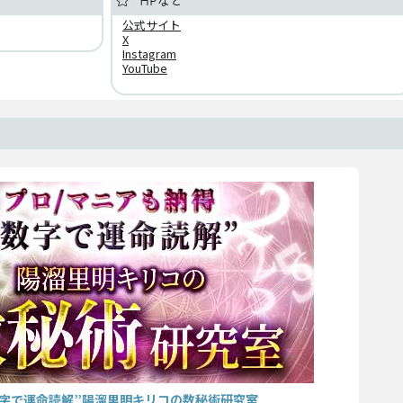
HPなど
相
公式サイト
X
Instagram
YouTube
数字で運命読解”陽溜里明キリコの数秘術研究室