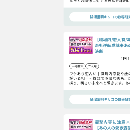
なたとの関係に対する思惑を詳細に
係と未来を動かすために、現実を
かにしていきます。
陽溜里明キリコの数秘研
【職場内/恋人有/
恋も逆転成就◆あの
決断
1回 
一部無料
二人用
ワケあり恋占い｜職場内恋愛や歳
がいる相手…複雑で脈薄な恋も、
探り、明るい未来へと導きます。あ
後訪れる転機やきっかけを知り、心
ていきましょう。
陽溜里明キリコの数秘研
衝撃内容に注意※
【あの人の愛欲露呈