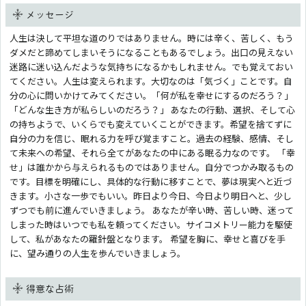
メッセージ
人生は決して平坦な道のりではありません。時には辛く、苦しく、もう
ダメだと諦めてしまいそうになることもあるでしょう。出口の見えない
迷路に迷い込んだような気持ちになるかもしれません。でも覚えておい
てください。人生は変えられます。大切なのは「気づく」ことです。自
分の心に問いかけてみてください。「何が私を幸せにするのだろう？」
「どんな生き方が私らしいのだろう？」 あなたの行動、選択、そして心
の持ちようで、いくらでも変えていくことができます。希望を捨てずに
自分の力を信じ、眠れる力を呼び覚ますこと。過去の経験、感情、そし
て未来への希望、それら全てがあなたの中にある眠る力なのです。 「幸
せ」は誰かから与えられるものではありません。自分でつかみ取るもの
です。目標を明確にし、具体的な行動に移すことで、夢は現実へと近づ
きます。小さな一歩でもいい。昨日より今日、今日より明日へと、少し
ずつでも前に進んでいきましょう。 あなたが辛い時、苦しい時、迷って
しまった時はいつでも私を頼ってください。サイコメトリー能力を駆使
して、私があなたの羅針盤となります。 希望を胸に、幸せと喜びを手
に、望み通りの人生を歩んでいきましょう。
得意な占術