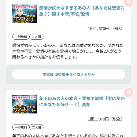
感情が読めなすぎるあの人【あなたは恋愛対
象？】隠す本音/不安/愛情
1回 1,870円（税込）
一部無料
二人用
感情が掴みにくいあの人。あなたは恋愛対象なのか、隠された
本音や不安、愛情の有無を霊視で明らかにし、今後2人がどう
関わるべきかの指針をお伝えします。
霊掌師 瑠智瑠◆サイコメトリー
年下のあの人の本音・霊視で掌握【実は秘か
にあなたを好き…？】真相
1回 1,870円（税込）
一部無料
二人用
年下のあの人は本当にあなたを想っているのか。秘かに隠され