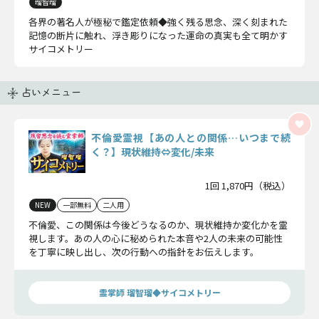
瑠智瑠
各界の著名人が極秘で鑑定依頼◆強く残る思念、深く刻まれた
記憶の断片に触れ、浮き彫りになった運命の真実も全て明かす
サイコメトリー
占いメニュー
不倫愛霊視【あの人との関係…いつまで続
く？】現状維持⇔変化/未来
1回 1,870円（税込）
NEW
一部無料
二人用
不倫愛、この関係は今後どうなるのか、現状維持か変化かを霊
視します。あの人の心に秘められた本音や2人の未来の可能性
を丁寧に映し出し、次の行動への指針をお伝えします。
霊掌師 瑠智瑠◆サイコメトリー