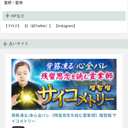
霊感・霊視
HPなど
【ブログ】
【X（旧Twitter）】
【Instagram】
占いサイト
背筋凍る/本心全バレ【残留思念を読む霊掌師】瑠智瑠 サ
イコメトリー