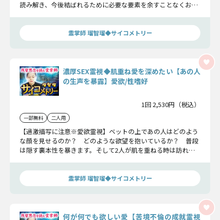
読み解き、今後結ばれるために必要な要素を余すことなくお伝
えし、最後は成就へと導きます。
霊掌師 瑠智瑠◆サイコメトリー
濃厚SEX霊視◆肌重ね愛を深めたい【あの人
の生声を暴露】愛欲/性嗜好
1回 2,530円（税込）
一部無料
二人用
【過激描写に注意※愛欲霊視】ベットの上であの人はどのよう
な顔を見せるのか？ どのような欲望を抱いているか？ 普段
は隠す裏本性を暴きます。そして2人が肌を重ねる時は訪れる
のかまで、明らかにしましょう。
霊掌師 瑠智瑠◆サイコメトリー
何が何でも欲しい愛【苦境不倫の成就霊視