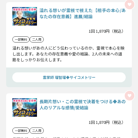
溢れる想いが霊視で視えた【相手の本心/あ
なたの存在意義】進展/結論
1回 1,870円（税込）
一部無料
二人用
溢れる想いがあの人にどう伝わっているのか、霊視で本心を映
し出します。あなたの存在意義や愛の結論、2人の未来への道
筋をしっかりお伝えします。
霊掌師 瑠智瑠◆サイコメトリー
長期片想い・この霊視で決着をつける◆あの
人のリアルな感情/愛結論
1回 1,870円（税込）
一部無料
二人用