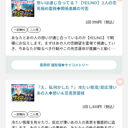
想いは通じ合ってる？【YES/NO】2人の恋
見極め霊視◆関係進展の可否
1回 990円（税込）
一部無料
二人用
あなたとあの人の想いが通じ合っているのか【YES/NO】で明
確にお伝えします。まずはあの人の恋願望を霊視で視通してい
き、今あなたが取るべき行動やこの先恋運命が進展へと動くの
かハッキリお伝えします。
霊掌師 瑠智瑠◆サイコメトリー
『え、私何かした？』冷たい態度/反応薄い
あの人◆想い＆恋真意霊視
1回 1,430円（税込）
一部無料
二人用
冷たい態度を見せたり、反応が薄いあの人の真意を徹底的に追
求します。あの人の思いの裏側や、あなたへの脈の有無を深く