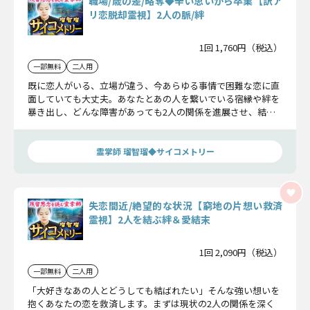
職場/歳の差/略奪◆辛い思いから卒業【訳ア
リ恋脱却霊視】2人の脈/絆
1回 1,760円（税込）
一部無料
二人用
既に恋人がいる、立場が違う、今あらゆる事情で困難な恋に直
面していても大丈夫。あなたとあの人を繋いでいる宿縁や絆を
暴き出し、どんな障害があっても2人の関係を進展させ、結ば
れる未来を掴めるよう導きます。
霊掌師 瑠智瑠◆サイコメトリー
失恋間近/絶望的な状況【窮地の片想い救済
霊視】2人を結ぶ絆＆愛結末
1回 2,090円（税込）
一部無料
二人用
「大好きなあの人とどうしても結ばれたい」そんな強い想いを
抱くあなたの恋を救済します。まずは現状の2人の関係を深く