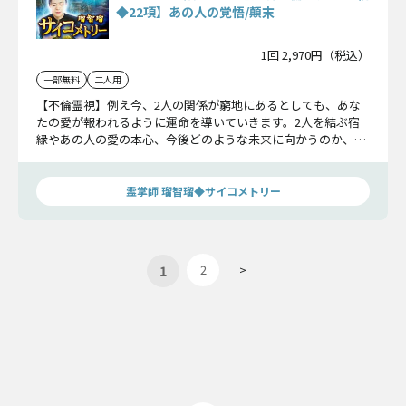
◆22項】あの人の覚悟/顛末
1回 2,970円（税込）
一部無料
二人用
【不倫霊視】例え今、2人の関係が窮地にあるとしても、あな
たの愛が報われるように運命を導いていきます。2人を結ぶ宿
縁やあの人の愛の本心、今後どのような未来に向かうのか、不
倫の顛末までお伝えします。
霊掌師 瑠智瑠◆サイコメトリー
1
2
>