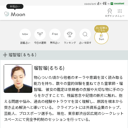
本格占い
ログイン
メニュー
新着占い
今日の運勢
無料占い
ランキング
占いを探す
瑠智瑠(るちる)
瑠智瑠(るちる)
物心ついた頃から他者のオーラや意識を深く読み取る
能力を持ち、数々の霊的体験を重ねてきた霊掌師・瑠
智瑠。 彼女の鑑定は依頼者の衣服や大切な物に手のひ
らをかざすことで、残留思念や記憶の断片に触れ、抱
える問題や悩み、過去の経験やトラウマを深く理解し、原因を根本から
突き止め解決へと導いている。 クライアントには外資系企業のトップ、
芸能人、プロスポーツ選手も。 現在、東京都渋谷区広尾のシークレット
スペースにて完全予約制のセッションを行っている。