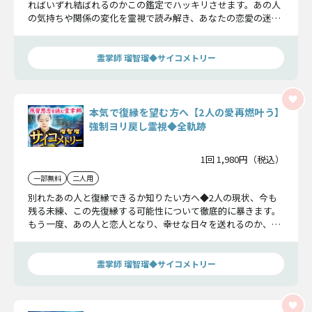
ればいずれ結ばれるのかこの鑑定でハッキリさせます。あの人
の気持ちや関係の変化を霊視で読み解き、あなたの恋愛の迷い
を解消させていただきます。
霊掌師 瑠智瑠◆サイコメトリー
本気で復縁を望む方へ【2人の愛再燃叶う】
強制ヨリ戻し霊視◆全軌跡
1回 1,980円（税込）
一部無料
二人用
別れたあの人と復縁できるか知りたい方へ◆2人の現状、今も
残る未練、この先復縁する可能性について徹底的に暴きます。
もう一度、あの人と恋人となり、幸せな日々を送れるのか、現
実をハッキリお伝えします。
霊掌師 瑠智瑠◆サイコメトリー