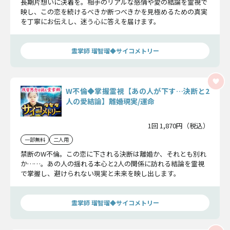
長期片想いに決着を。相手のリアルな感情や愛の結論を霊視で
映し、この恋を続けるべきか断つべきかを見極めるための真実
を丁寧にお伝えし、迷う心に答えを届けます。
霊掌師 瑠智瑠◆サイコメトリー
W不倫◆掌握霊視【あの人が下す…決断と2
人の愛結論】離婚現実/運命
1回 1,870円（税込）
一部無料
二人用
禁断のW不倫。この恋に下される決断は離婚か、それとも別れ
か……。あの人の揺れる本心と2人の関係に訪れる結論を霊視
で掌握し、避けられない現実と未来を映し出します。
霊掌師 瑠智瑠◆サイコメトリー