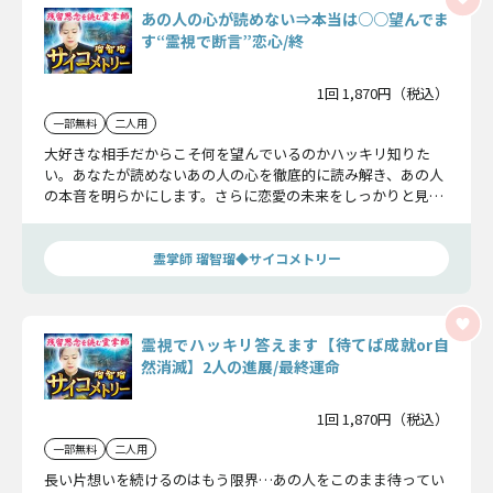
あの人の心が読めない⇒本当は○○望んでま
す“霊視で断言”恋心/終
1回 1,870円（税込）
一部無料
二人用
大好きな相手だからこそ何を望んでいるのかハッキリ知りた
い。あなたが読めないあの人の心を徹底的に読み解き、あの人
の本音を明らかにします。さらに恋愛の未来をしっかりと見極
め恋の行方を明確にお伝えします。
霊掌師 瑠智瑠◆サイコメトリー
霊視でハッキリ答えます【待てば成就or自
然消滅】2人の進展/最終運命
1回 1,870円（税込）
一部無料
二人用
長い片想いを続けるのはもう限界…あの人をこのまま待ってい