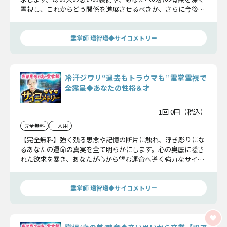
霊視し、これからどう関係を進展させるべきか、さらに今後の
恋の行方を明らかにします。
霊掌師 瑠智瑠◆サイコメトリー
冷汗ジワリ“過去もトラウマも”霊掌霊視で
全露呈◆あなたの性格＆才
1回 0円（税込）
完全無料
一人用
【完全無料】強く残る思念や記憶の断片に触れ、浮き彫りにな
るあなたの運命の真実を全て明らかにします。心の奥底に隠さ
れた欲求を暴き、あなたが心から望む運命へ導く強力なサイコ
メトリーの力を体感ください。
霊掌師 瑠智瑠◆サイコメトリー