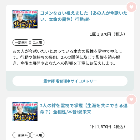
ゴメンなさい視えました【あの人が今誘いた
い、本命の異性】行動/終
1回 1,870円（税込）
一部無料
二人用
あの人が今誘いたいと思っている本命の異性を霊視で視えま
す。行動や気持ちの裏側、2人の関係に及ぼす影響を読み解
き、今後の展開やあなたへの影響を丁寧にお伝えします。
霊掌師 瑠智瑠◆サイコメトリー
2人の絆を霊視で掌握【生涯を共にできる運
命？】全相性/本音/愛未来
1回 1,870円（税込）
一部無料
二人用