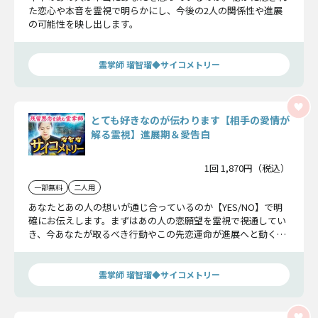
た恋心や本音を霊視で明らかにし、今後の2人の関係性や進展
の可能性を映し出します。
霊掌師 瑠智瑠◆サイコメトリー
とても好きなのが伝わります【相手の愛情が
解る霊視】進展期＆愛告白
1回 1,870円（税込）
一部無料
二人用
あなたとあの人の想いが通じ合っているのか【YES/NO】で明
確にお伝えします。まずはあの人の恋願望を霊視で視通してい
き、今あなたが取るべき行動やこの先恋運命が進展へと動くの
かハッキリお伝えします。
霊掌師 瑠智瑠◆サイコメトリー