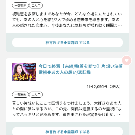
一部無料
二人用
複雑恋を救済します※あなたが今、どんな立場に立たされてい
ても、あの人と心を結び2人で歩める恋未来を導きます。あの
人の隠された恋本心、今後あなたに気持ちが揺れ動く瞬間ま
で、余すことなくお伝えします。
神言告げる◆霊媒師 すばる
今日で終焉【未練/執着を断つ】片想い決着
霊視◆あの人の想い/恋転機
1回 2,090円（税込）
一部無料
二人用
苦しい片想いにここで区切りをつけましょう。大好きなあの人
との間に脈はあるのか、この先、関係は進展するのか霊視によ
ってハッキリと見極めます。導き出された現実を受け止め、次
に進む力へ変えて下さい。
神言告げる◆霊媒師 すばる