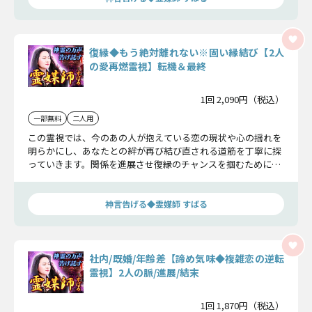
復縁◆もう絶対離れない※固い縁結び【2人
の愛再燃霊視】転機＆最終
1回 2,090円（税込）
一部無料
二人用
この霊視では、今のあの人が抱えている恋の現状や心の揺れを
明らかにし、あなたとの絆が再び結び直される道筋を丁寧に探
っていきます。関係を進展させ復縁のチャンスを掴むために必
要な意識もお伝えします。
神言告げる◆霊媒師 すばる
社内/既婚/年齢差【諦め気味◆複雑恋の逆転
霊視】2人の脈/進展/結末
1回 1,870円（税込）