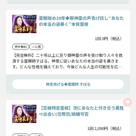
霊聴極め20年◆御神霊の声告げ託し“あなた
の本当の姿暴く”本質霊視
1回 0円（税込）
完全無料
一人用
【完全無料】二十年以上に亘り御神霊の声を受け取り人々を救
済する霊媒師すばる。神意に従いあなたの本当の姿を暴きま
す。どんな性格を備えており、今後どんな人生の可能性を広げ
られるのかお受け取り下さい。
神言告げる◆霊媒師 すばる
【恋縁特定霊視】次にあなたと付き合う異性
⇒出会い/交際日/結婚可否
1回 2,090円（税込）