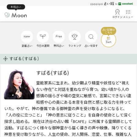
本格占い
ログイン
メニュー
新着占い
今日の運勢
無料占い
ランキング
占いを探す
すばる(すばる)
すばる(すばる)
霊能家系に生まれ、幼少期より精霊や妖怪など“視え
ない存在”と対話を重ねながら育つ。幼い頃から人の
感情の揺らぎや場の空気に敏感で、言葉にできない違
和感や心の奥にある本音を自然と感じ取る力を持って
いた。やがて、神の眷属である御神霊の声を受け取るようになると、
「人の役に立つこと」「神の意志に従うこと」を自身の使命として深く
探求し始める。 現在は渋谷の占い館「BCAFE」に所属する霊媒師として
活動。すばるにつく様々な御神霊から届く導きの声や映像、降りてくる
神意を受け取りながら、人生の使命、対人関係、恋愛、仕事、複雑な人