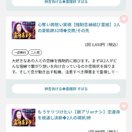
神言告げる◆霊媒師 すばる
心奪い両想い実現【強制恋縁結び霊視】2人
の愛軌跡32項◆交際/その先
1回 3,630円（税込）
一部無料
二人用
大好きなあの人との恋縁を強制的に結びます。まずは2人がど
んな宿縁で繋がり想いを向け合っているのか恋現状を探りま
す。そして恋が動き出す転機、注意すべき障害まで霊視して、
想いが実を結ぶ未来を導きます。
神言告げる◆霊媒師 すばる
もうケリつけたい【脈アリorナシ】恋運命
を視通し決断◆2人の現状/終
1回 990円（税込）