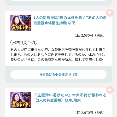
1人の閲覧推奨“夜の本性を暴く”あの人の愛
欲霊視◆体相性/特別な夜
1回 2,530円（税込）
一部無料
二人用
あの人が口に出来ない密かな愛欲求を御神霊が代弁してお伝え
します。あの人はあなたに色気を感じているのか、体の相性は
良いのかさらに、この先特別な夜が訪れ、晴れて交際へと進め
るのか具体的に明らかにします。
神言告げる◆霊媒師 すばる
『生涯添い遂げたい』本気不倫が報われる
【2人の純愛霊視】軌跡/顛末
1回 2,970円（税込）