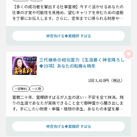
【多くの成功者を輩出する仕事霊視】今すぐ活かせるあなたの
仕事の才覚や可能性を見極め、望むキャリアを歩むための道筋
を丁寧にお伝えします。さらに、定年までに得られる財産や地
位についても明らかにします。
神言告げる◆霊媒師 すばる
三代継承の相伝霊力【生涯暴く神言降ろし
◆25項】あなたの転機＆晩年
1回 3,410円（税込）
一部無料
一人用
霊聴二十年、霊媒師すばるが人生の迷い・不安を全て抹消。残
りの生涯であなたが実現できること全て御神霊から聞き出しま
す。手にしたい財産・幸福・理想の余生、あなたの本望を暴き
本当に掴みたい未来を導きます。
神言告げる◆霊媒師 すばる