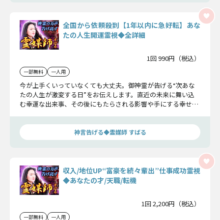
全国から依頼殺到【1年以内に急好転】あな
たの人生開運霊視◆全詳細
1回 990円（税込）
一部無料
一人用
今が上手くいっていなくても大丈夫。御神霊が告げる“次あな
たの人生が激変する日”をお伝えします。直近の未来に舞い込
む幸運な出来事、その後にもたらされる影響や手にする幸せま
で、具体的に明らかにします。
神言告げる◆霊媒師 すばる
収入/地位UP“富豪を続々輩出”仕事成功霊視
◆あなたの才/天職/転機
1回 2,200円（税込）
一部無料
一人用