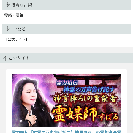
得意な占術
霊感・霊視
HPなど
【公式サイト】
占いサイト
霊力相伝【神霊の万声告げ託す】神言降ろしの霊能者◆霊