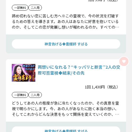
一部無料
二人用
諦め切れない恋に苦しむ方へ※この霊視で、今の状況を打破す
るための答えを導きます。あの人はあなたに好意を抱いている
のか、そしてこの恋が発展し想いが報われるのか。すべての真
実をはっきりとお伝えします。
神言告げる◆霊媒師 すばる
両想いになれる？“キッパリと断言”2人の交
際可否霊視◆結末/その先
1回 1,430円（税込）
一部無料
二人用
どうしてあの人の態度が急に冷たくなったのか、その真意を霊
視で明らかにします。今、あの人があなたに抱く本当の想い、
そしてこれからどんな決意をもって関係を変えていくのか、こ
の恋の結論までお伝えします。
神言告げる◆霊媒師 すばる