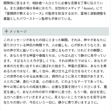
間関係に至るまで、相談者一人ひとりに必要な言葉を丁寧に伝えてい
る。また活動の場は多岐にわたり、女性向けメディア「4yuuu!」にて
『霊媒師が教えるシリーズ』の監修を担当するほか、霊視と波動調整を
基盤としたパワーストーン監修も手掛けている。
メッセージ
このメッセージがあなたの目にとまった瞬間。それは、神々があなたに
語りかけている神託の時間です。人は誰しも、心が折れそうなとき、自
分の声が天に届いていないように感じるものです。けれどその瞬間こ
そ、あなたを守る神霊や眷属たちは、いちばん近くで静かに見守ってい
ます。 すばるたとえ今が苦しくても、それは終わりではなく、あなたが
本来の力を思い出すために選ばれた始まり。神霊の言葉は、あなたを責
めるためではなく、優しく包み、再び立ち上がる力を与えてくれます。
この世界のあらゆる出来事には、偶然のように見えて意図があります。
人とのご縁、進むべき道、心の揺らぎ。どのようなテーマであっても、
神々は常にあなたの成長を願い、必要な言葉を授けてくださいます。 鑑
定を通して、あなたの中の祈りが静かに息づき、もう一度、自分を信じ
る力へと変わっていきますように。見えないところであなたを見守る存
在たちの想いが、今日という一日に、静かに寄り添いますように。