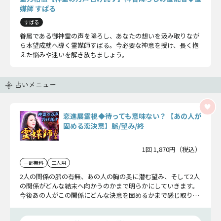
媒師 すばる
すばる
眷属である御神霊の声を降ろし、あなたの想いを汲み取りなが
ら本望成就へ導く霊媒師すばる。今必要な神意を授け、長く抱
えた悩みや迷いを解き放ちましょう。
占いメニュー
恋進展霊視◆待っても意味ない？【あの人が
固める恋決意】脈/望み/終
1回 1,870円（税込）
一部無料
二人用
2人の関係の脈の有無、あの人の胸の奥に潜む望み、そして2人
の関係がどんな結末へ向かうのかまで明らかにしていきます。
今後あの人がこの関係にどんな決意を固めるかまで感じ取り、
詳しくお伝えいたしましょう。