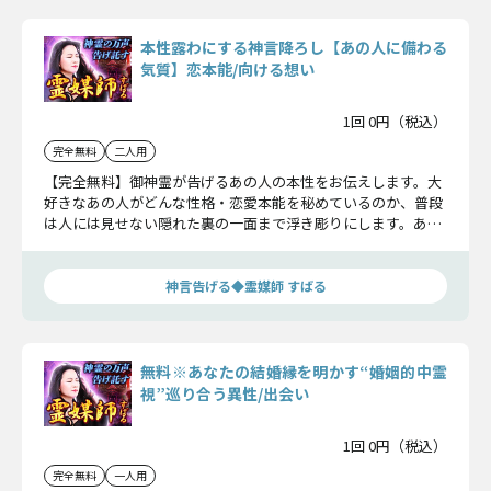
本性露わにする神言降ろし【あの人に備わる
気質】恋本能/向ける想い
1回 0円（税込）
完全無料
二人用
【完全無料】御神霊が告げるあの人の本性をお伝えします。大
好きなあの人がどんな性格・恋愛本能を秘めているのか、普段
は人には見せない隠れた裏の一面まで浮き彫りにします。あな
たに向ける恋心まで明かします。
神言告げる◆霊媒師 すばる
無料※あなたの結婚縁を明かす“婚姻的中霊
視”巡り合う異性/出会い
1回 0円（税込）
完全無料
一人用