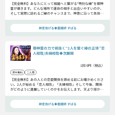
【完全無料】あなたにとって結婚へと繋がる“特別な縁”を御神
霊が導きます。どんな場所で運命の相手と出会いやすいのか、
そして実際に訪れるご縁のチャンスまで、神意に沿って具体的
に明らかにします。
神言告げる◆霊媒師 すばる
御神霊の力で視抜く“2人を繋ぐ縁の正体”恋
人相性/夫婦相性◆次展開
1回 0円（税込）
完全無料
二人用
【完全無料】あの人との恋愛関係を諦める前にお確かめくださ
い。2人が秘める「恋人相性」「夫婦相性」そして今後、関係
がどのように進展していくのかをお伝えします。天より授かる
神意をお受け取りください。
神言告げる◆霊媒師 すばる