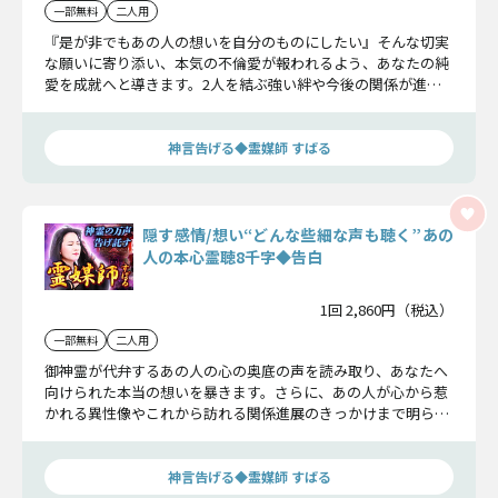
一部無料
二人用
『是が非でもあの人の想いを自分のものにしたい』そんな切実
な願いに寄り添い、本気の不倫愛が報われるよう、あなたの純
愛を成就へと導きます。2人を結ぶ強い絆や今後の関係が進展
する転機まで視通します。
神言告げる◆霊媒師 すばる
隠す感情/想い“どんな些細な声も聴く”あの
人の本心霊聴8千字◆告白
1回 2,860円（税込）
一部無料
二人用
御神霊が代弁するあの人の心の奥底の声を読み取り、あなたへ
向けられた本当の想いを暴きます。さらに、あの人が心から惹
かれる異性像やこれから訪れる関係進展のきっかけまで明らか
にしていきましょう。
神言告げる◆霊媒師 すばる