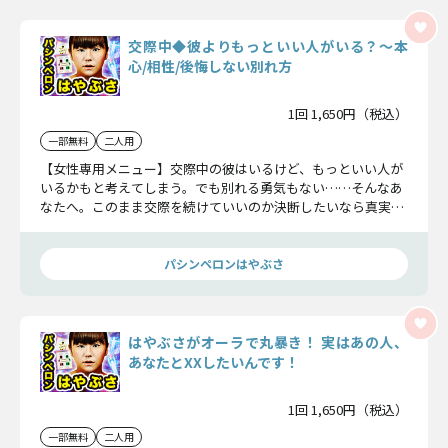
交際中◆彼よりもっといい人がいる？〜本
心/相性/後悔しない別れ方
1回 1,650円（税込）
一部無料
二人用
【女性専用メニュー】交際中の彼はいるけど、もっといい人が
いるかもと考えてしまう。でも別れる勇気もない……そんなあ
なたへ。このまま交際を続けていいのか決断したいなら真実を
知ってください。この先、あなたの愛運命はどうなるのかをお
伝えしていきます。
パシンペロンはやぶさ
はやぶさがオーラで丸暴き！ 実はあの人、
あなたとXXしたいんです！
1回 1,650円（税込）
一部無料
二人用