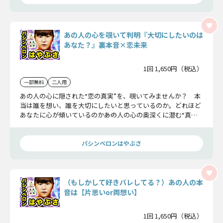
あの人の心を覗いて判明『大切にしたいのは
あなた？』裏本音×恋未来
1回 1,650円（税込）
一部無料
二人用
あの人の心に隠された“恋の真実”を、覗いてみませんか？ 本
当は誰を想い、誰を大切にしたいと思っているのか。どれほど
あなたに心が傾いているのか――あの人の心の奥深くに潜む“真実
の想い”をピンポイントに言い当てます。さあ、一緒に確かめ
ていきましょう。
パシンペロンはやぶさ
（もしかして好きバレしてる？）あの人の本
音は【片思いor両想い】
1回 1,650円（税込）