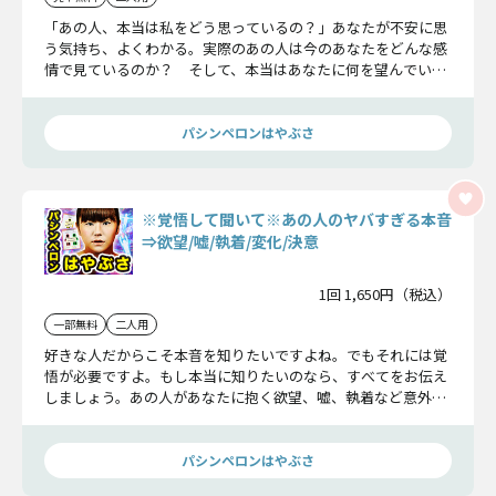
「あの人、本当は私をどう思っているの？」あなたが不安に思
う気持ち、よくわかる。実際のあの人は今のあなたをどんな感
情で見ているのか？ そして、本当はあなたに何を望んでいる
のか？ 今からオーラでハッキリ視ていくね。
パシンペロンはやぶさ
※覚悟して聞いて※あの人のヤバすぎる本音
⇒欲望/嘘/執着/変化/決意
1回 1,650円（税込）
一部無料
二人用
好きな人だからこそ本音を知りたいですよね。でもそれには覚
悟が必要ですよ。もし本当に知りたいのなら、すべてをお伝え
しましょう。あの人があなたに抱く欲望、嘘、執着など意外な
一面が明らかに。二人の関係がどう変化して最終的にあの人が
下す決意もお話しします。
パシンペロンはやぶさ