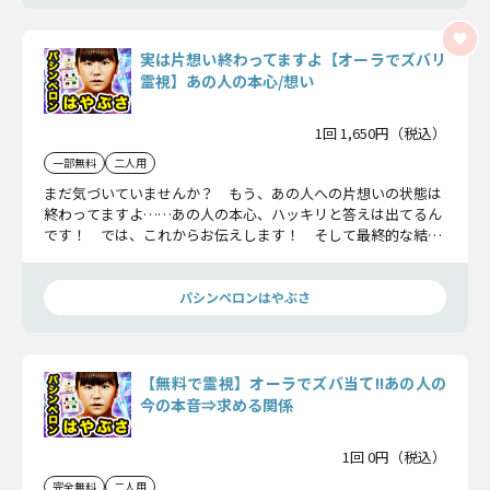
実は片想い終わってますよ【オーラでズバリ
霊視】あの人の本心/想い
1回 1,650円（税込）
一部無料
二人用
まだ気づいていませんか？ もう、あの人への片想いの状態は
終わってますよ……あの人の本心、ハッキリと答えは出てるん
です！ では、これからお伝えします！ そして最終的な結末
についてもお見せしますね！
パシンペロンはやぶさ
【無料で霊視】オーラでズバ当て!!あの人の
今の本音⇒求める関係
1回 0円（税込）
完全無料
二人用