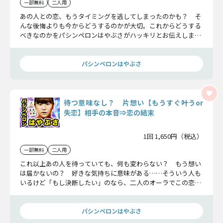
一部無料
二人用
あの人との恋、もうタイミングを逃してしまったのかも？ そ
んな後悔よりも今からどうするのかが大切。これからどうする
べきなのかをパシンペロンはやぶさがハッキリとお伝えしま
す。ひとりで悩まないで、一緒に恋成就への道を切り開いてい
きましょう。
パシンペロンはやぶさ
待つ意味なし？ 片想い【もうすぐ叶うor
失恋】相手の本音⇒恋の結末
1回 1,650円（税込）
一部無料
二人用
これ以上あの人を待っていても、何も変わらない？ もう想い
は届かないの？ 好きな気持ちに意味がある……そういう人も
いるけど「もし決断したい」のなら、二人のオーラでこの恋の
結末を見せちゃいます。
パシンペロンはやぶさ