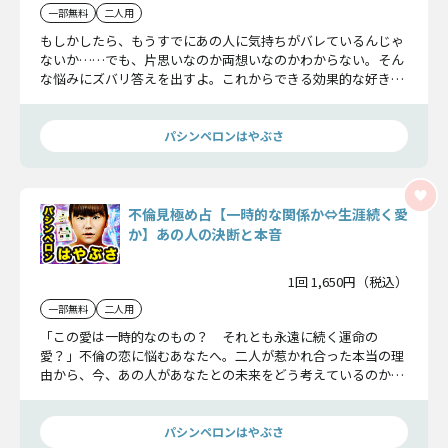
一部無料
二人用
もしかしたら、もうすでにあの人に気持ちがバレているんじゃ
ないか……でも、片思いなのか両想いなのかわからない。そん
な悩みにズバリ答えを出すよ。これからできる効果的な好きバ
レの方法、最終的にこの恋がどうなるのかも教えるから、今話
を聞いていって！
パシンペロンはやぶさ
不倫見極め占【一時的な関係か⇔生涯続く愛
か】あの人の決断と本音
1回 1,650円（税込）
一部無料
二人用
「この愛は一時的なのもの？ それとも永遠に続く運命の
愛？」不倫の恋に悩むあなたへ。二人が惹かれ合った本当の理
由から、今、あの人があなたとの未来をどう考えているのかま
で――あの人の心を深く視抜き、二人が辿るべき現実と決断を明ら
かにします。
パシンペロンはやぶさ