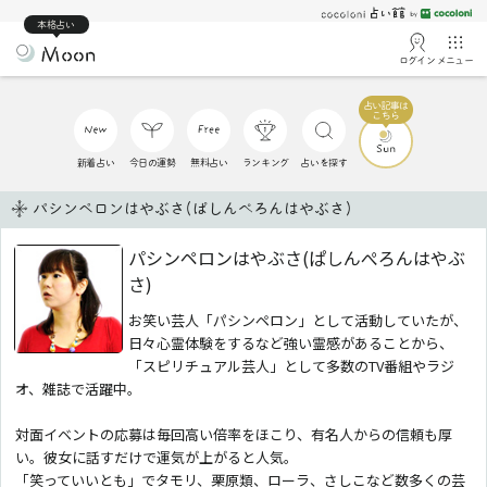
本格占い
ログイン
メニュー
新着占い
今日の運勢
無料占い
ランキング
占いを探す
パシンペロンはやぶさ(ぱしんぺろんはやぶさ)
パシンペロンはやぶさ(ぱしんぺろんはやぶ
さ)
お笑い芸人「パシンペロン」として活動していたが、
日々心霊体験をするなど強い霊感があることから、
「スピリチュアル芸人」として多数のTV番組やラジ
オ、雑誌で活躍中。
対面イベントの応募は毎回高い倍率をほこり、有名人からの信頼も厚
い。彼女に話すだけで運気が上がると人気。
「笑っていいとも」でタモリ、栗原類、ローラ、さしこなど数多くの芸