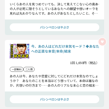
いくらあの人を見つめていても、決して見えてこない心の奥――あ
の人が必死に隠そうとしているあなたへの願望や想いオーラを
見れば丸わかりなんです。あの人があなたとしたいこと、そし
て、二人の関係が最終的にどうなるのか……その目で確かめて
ください。
パシンペロンはやぶさ
今、あの人はどれだけ本気モード？◆あなた
への正直な本音/本命/結末
1回 1,650円（税込）
一部無料
二人用
あの人は今、あなたや恋愛に対してにどれだけ本気なのでしょ
うか？ あなたのことを本当はどう想っていて、本命は誰なの
か、片想いの行方まで……あの人のリアルな本心と恋の結末を
明かします！
パシンペロンはやぶさ