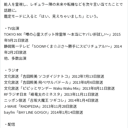
能人を霊視し、レギュラー陣の未来や転機などを次々言い当てたことで
話題に。
鑑定モードに入ると「はい、見えちゃいました」という。
・TV出演
TOKYO MX「噂の心霊スポット除霊隊 〜本当にヤバい肝試し!〜」2015
年9月21日放送
静岡第一テレビ「SOON!!くま☆ぶさ〜勝手にスピリチュアル!〜」2014
年2月2日放送
他、多数出演
・ラジオ
文化放送「吉田照美 ソコダイジナトコ」2012年7月13日放送
文化放送「吉田照美 飛べ!サルバドール」2013年8月6日放送
文化放送「ピピッとサンデー Waku Waku Mix」2013年8月11日放送
RFラジオ日本「峰竜太のミネスタ」2013年11月11日放送
ニッポン放送「古坂大魔王 ツギコレ」2014年1月4日放送
J-WAVE「RADIPEDIA」2013年11月28日放送
bayfm「BAY LINE GO!GO!」2014年1月14日放送
・配信