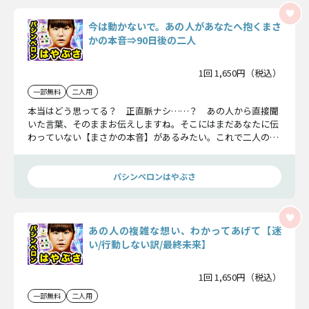
今は動かないで。あの人があなたへ抱くまさ
かの本音⇒90日後の二人
1回 1,650円（税込）
一部無料
二人用
本当はどう思ってる？ 正直脈ナシ……？ あの人から直接聞
いた言葉、そのままお伝えしますね。そこにはまだあなたに伝
わっていない【まさかの本音】があるみたい。これで二人の今
後の行方がはっきり見えてくるはずですよ。
パシンペロンはやぶさ
あの人の複雑な想い、わかってあげて【迷
い/行動しない訳/最終未来】
1回 1,650円（税込）
一部無料
二人用