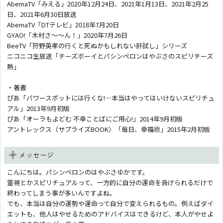
AbemaTV「みえる」2020年12月24日、2021年1月13日、2021年2月25
日、2021年6月30日放送
AbemaTV「DTテレビ」2018年7月20日
GYAO!「木村さ〜〜ん！」2020年7月26日
BeeTV「狩野英孝の行くと死ぬかもしれない肝試し」シリーズ
ニコニコ生放送「チーズボーイとパシンペロンはやぶさのスピリチーズ
熱」
・著書
ぴあ「パワースポットには行くな!―本当はやってはいけないスピリチュ
アル」2013年9月初版
ぴあ「オーラもよどむ 不幸ことばにご用心!」2014年9月初版
アントレックス（サプライズBOOK）「毎日、幸福術」2015年2月初版
メッセージ
こんにちは。パシンペロンのはやぶさゆかです。
霊視とかスピリチュアルって、一方的に自分の運命を告げられるだけで
終わってしまう事が多いんですよね。
でも、本当は自分の運勢や運命って自分で変えられるもの。例えばダイ
エットも、他人はやせるためのアドバイスはできるけど、本人がやせよ