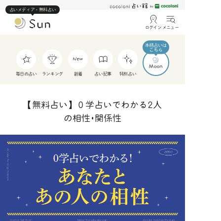
占いメディア・無料占い
ログイン
メニュー
毎日の占い
ランキング
新着
占い記事
特別占い
【無料占い】０学占いでわかる2人
の相性･関係性