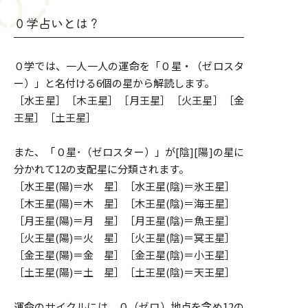
０学占いとは？
０学では、一人一人の運命を「０星・（ゼロスタ
ー）」と名付ける6個の星から解読します。
［水王星］［木王星］［月王星］［火王星］［金
王星］［土王星］
また、「０星･（ゼロスター）」が[陰][陽]の星に
分かれて12の支配星に分類されます。
［水王星(陽)＝水 星］［水王星(陰)＝氷王星］
［木王星(陽)＝木 星］［木王星(陰)＝海王星］
［月王星(陽)＝月 星］［月王星(陰)＝魚王星］
［火王星(陽)＝火 星］［火王星(陰)＝冥王星］
［金王星(陽)＝金 星］［金王星(陰)＝小王星］
［土王星(陽)＝土 星］［土王星(陰)＝天王星］
運命のサイクルには、０（ゼロ）地点を含め12の