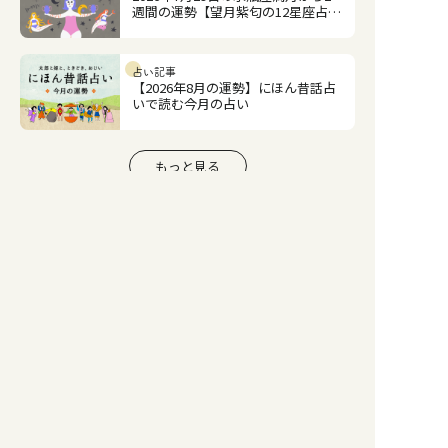
週間の運勢【望月紫匂の12星座占
い】
占い記事
【2026年8月の運勢】にほん昔話占
いで読む今月の占い
もっと見る
人気ランキング
1
2
3
タロット
タロット
占い記事
考えていることの答
あの人は今、私のこ
【2026年一粒