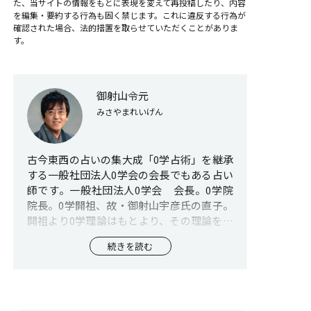
た、当サイトの情報をもとに表現を変えて再投稿したり、内容
を編集・要約する行為も固く禁じます。これに違反する行為が
確認された場合、法的措置を取らせていただくことがありま
す。
御射山令元
みさやまれいげん
古今東西の占いの集大成「0学占術」を継承
する一般社団法人0学会の会長でもある占い
師です。一般社団法人0学会 会長。0学院
院長。0学開祖、故・御射山宇彦氏の直子。
開祖より0学理論はもとより、その理論を生
み出す元となった生命学であり自然学であ
続きを読む
る0学の真髄を学び、その幅広い分野に至る
的確な鑑定は多くの人の信頼を得る。