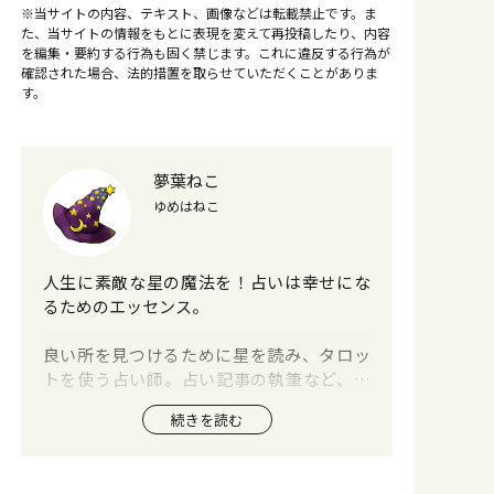
※当サイトの内容、テキスト、画像などは転載禁止です。ま
た、当サイトの情報をもとに表現を変えて再投稿したり、内容
を編集・要約する行為も固く禁じます。これに違反する行為が
確認された場合、法的措置を取らせていただくことがありま
す。
夢葉ねこ
ゆめはねこ
人生に素敵な星の魔法を！占いは幸せにな
るためのエッセンス。
良い所を見つけるために星を読み、タロッ
トを使う占い師。占い記事の執筆など、ラ
イターとしても活動中。
続きを読む
星読みの魔女が、あなたのチャームポイン
トをがっつり見つけて伸ばします。 せっか
く地球に生まれたのだから、たくさん楽し