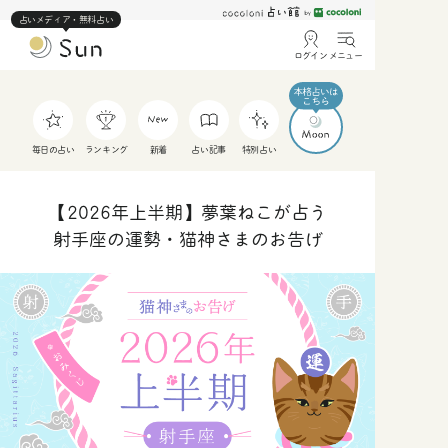
占いメディア・無料占い
ログイン
メニュー
毎日の占い
ランキング
新着
占い記事
特別占い
【2026年上半期】夢葉ねこが占う
射手座の運勢・猫神さまのお告げ
人
仕