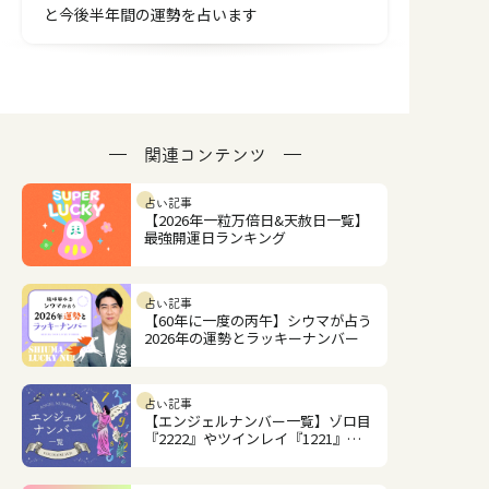
と今後半年間の運勢を占います
関連コンテンツ
占い記事
【2026年一粒万倍日&天赦日一覧】
最強開運日ランキング
占い記事
【60年に一度の丙午】シウマが占う
2026年の運勢とラッキーナンバー
占い記事
【エンジェルナンバー一覧】ゾロ目
『2222』やツインレイ『1221』の
意味は？