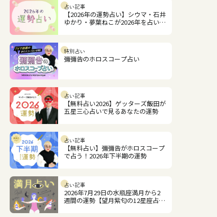
占い記事
【2026年の運勢占い】シウマ・石井
ゆかり・夢葉ねこが2026年を占いま
す
特別占い
彌彌告のホロスコープ占い
占い記事
【無料占い2026】ゲッターズ飯田が
五星三心占いで見るあなたの運勢
占い記事
【無料占い】彌彌告がホロスコープ
で占う！2026年下半期の運勢
占い記事
2026年7月29日の水瓶座満月から2
週間の運勢【望月紫匂の12星座占
い】