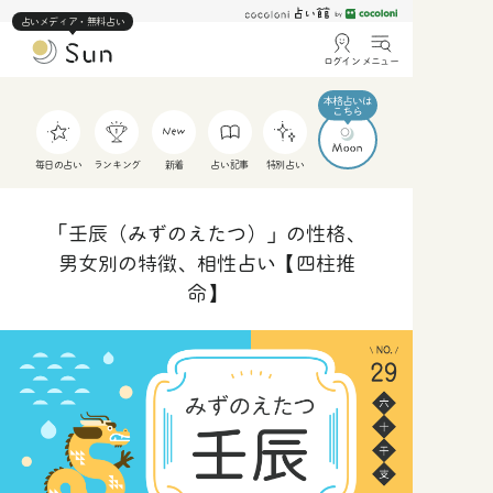
占いメディア・無料占い
ログイン
メニュー
毎日の占い
ランキング
新着
占い記事
特別占い
「壬辰（みずのえたつ）」の性格、
男女別の特徴、相性占い【四柱推
命】
人
仕