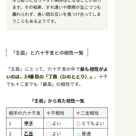
ます。その結果、すれ違いや摩擦が生じつつも
離れられず、長い間お互いを傷つけ合ってしま
うこともあるようです。
「壬辰」と六十干支との相性一覧
「壬辰」にとって、六十干支の中で
最も相性がよ
いのは、34番目の「丁酉（ひのととり）」
。十干
でも十二支でも「最高」の相性です。
「壬辰」から見た相性一覧
相手の六十干支
十干相性
十二支相性
1
甲子
よい
とてもよい
2
乙丑
よい
普通