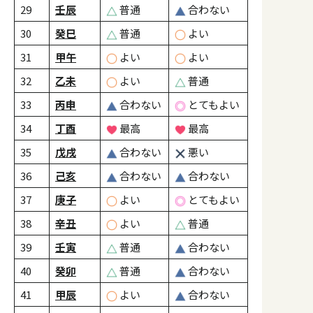
29
壬辰
普通
合わない
30
癸巳
普通
よい
31
甲午
よい
よい
32
乙未
よい
普通
33
丙申
合わない
とてもよい
34
丁酉
最高
最高
35
戊戌
合わない
悪い
36
己亥
合わない
合わない
37
庚子
よい
とてもよい
38
辛丑
よい
普通
39
壬寅
普通
合わない
40
癸卯
普通
合わない
41
甲辰
よい
合わない