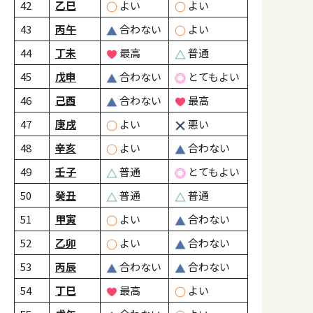
42
乙巳
よい
よい
43
丙午
合わない
よい
44
丁未
最高
普通
45
戊申
合わない
とてもよい
46
己酉
合わない
最高
47
庚戌
よい
悪い
48
辛亥
よい
合わない
49
壬子
普通
とてもよい
50
癸丑
普通
普通
51
甲寅
よい
合わない
52
乙卯
よい
合わない
53
丙辰
合わない
合わない
54
丁巳
最高
よい