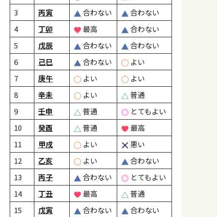
3
丙寅
合わない
合わない
4
丁卯
最高
合わない
5
戊辰
合わない
合わない
6
己巳
合わない
よい
7
庚午
よい
よい
8
辛未
よい
普通
9
壬申
普通
とてもよい
10
癸酉
普通
最高
11
甲戌
よい
悪い
12
乙亥
よい
合わない
13
丙子
合わない
とてもよい
14
丁丑
最高
普通
15
戊寅
合わない
合わない