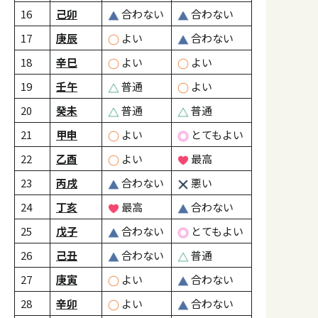
16
己卯
合わない
合わない
17
庚辰
よい
合わない
18
辛巳
よい
よい
19
壬午
普通
よい
20
癸未
普通
普通
21
甲申
よい
とてもよい
22
乙酉
よい
最高
23
丙戌
合わない
悪い
24
丁亥
最高
合わない
25
戊子
合わない
とてもよい
26
己丑
合わない
普通
27
庚寅
よい
合わない
28
辛卯
よい
合わない