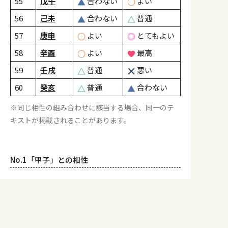
55
戊午
合わない
よい
56
己未
合わない
普通
57
庚申
よい
とてもよい
58
辛酉
よい
最高
59
壬戌
普通
悪い
60
癸亥
普通
合わない
※同じ相性の組み合わせに該当する場合、同一のテ
キストが掲載されることがあります。
No.1「甲子」との相性
↔︎