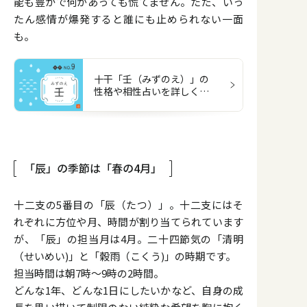
能も豊かで何があっても慌てません。ただ、いっ
たん感情が爆発すると誰にも止められない一面
も。
十干「壬（みずのえ）」の
性格や相性占いを詳しく解
説
「辰」の季節は「春の4月」
十二支の5番目の「辰（たつ）」。十二支にはそ
れぞれに方位や月、時間が割り当てられています
が、「辰」の担当月は4月。二十四節気の「清明
（せいめい)」と「穀雨（こくう)」の時期です。
担当時間は朝7時〜9時の2時間。
どんな1年、どんな1日にしたいかなど、自身の成