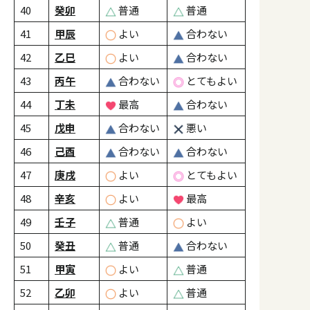
40
癸卯
普通
普通
41
甲辰
よい
合わない
42
乙巳
よい
合わない
43
丙午
合わない
とてもよい
44
丁未
最高
合わない
45
戊申
合わない
悪い
46
己酉
合わない
合わない
47
庚戌
よい
とてもよい
48
辛亥
よい
最高
49
壬子
普通
よい
50
癸丑
普通
合わない
51
甲寅
よい
普通
52
乙卯
よい
普通