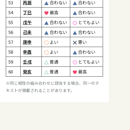
53
丙辰
合わない
合わない
54
丁巳
最高
合わない
55
戊午
合わない
とてもよい
56
己未
合わない
合わない
57
庚申
よい
悪い
58
辛酉
よい
合わない
59
壬戌
普通
とてもよい
60
癸亥
普通
最高
※同じ相性の組み合わせに該当する場合、同一のテ
キストが掲載されることがあります。
No.1「甲子」との相性