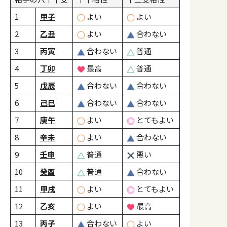
1
甲子
よい
よい
2
乙丑
よい
合わない
3
丙寅
合わない
普通
4
丁卯
最高
普通
5
戊辰
合わない
合わない
6
己巳
合わない
合わない
7
庚午
よい
とてもよい
8
辛未
よい
合わない
9
壬申
普通
悪い
10
癸酉
普通
合わない
11
甲戌
よい
とてもよい
12
乙亥
よい
最高
13
丙子
合わない
よい