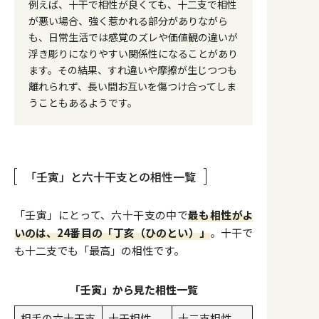
例えば、十干で相性が良くても、十二支で相性
が悪い場合、強く惹かれる部分がありながら
も、日常生活では感覚のズレや価値観の違いが
浮き彫りになりやすい関係性になることがあり
ます。その結果、すれ違いや摩擦が生じつつも
離れられず、長い間お互いを傷つけ合ってしま
うこともあるようです。
「壬寅」と六十干支との相性一覧
「壬寅」にとって、六十干支の中で
最も相性がよ
いのは、24番目の「丁亥（ひのとい）」
。十干で
も十二支でも「最高」の相性です。
「壬寅」から見た相性一覧
相手の六十干支
十干相性
十二支相性