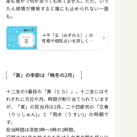
能も豊かで何があっても慌てません。ただ、いっ
たん感情が爆発すると誰にも止められない一面
も。
十干「壬（みずのえ）」の
性格や相性占いを詳しく解
説
「寅」の季節は「晩冬の2月」
十二支の3番目の「寅（とら）」。十二支にはそ
れぞれに方位や月、時間が割り当てられています
が、「寅」の担当月は2月。二十四節気の「立春
（りっしゅん)」と「雨水（うすい)」の時期で
す。
担当時間は深夜3時〜5時の2時間。