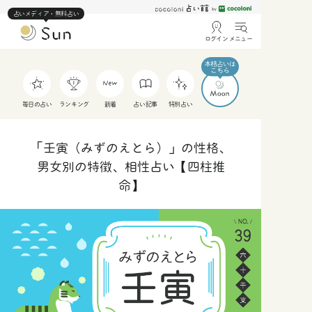
占いメディア・無料占い
ログイン
メニュー
毎日の占い
ランキング
新着
占い記事
特別占い
「壬寅（みずのえとら）」の性格、
男女別の特徴、相性占い【四柱推
命】
人
仕