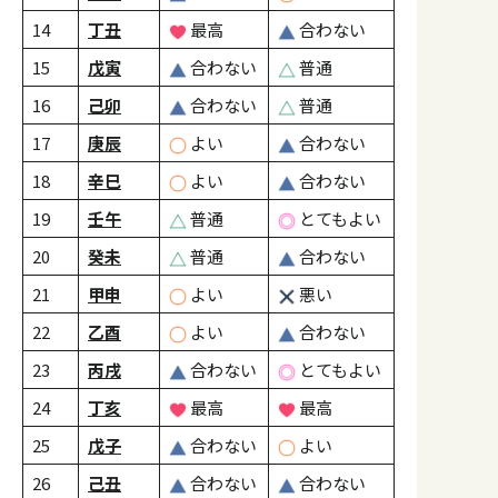
14
丁丑
最高
合わない
15
戊寅
合わない
普通
16
己卯
合わない
普通
17
庚辰
よい
合わない
18
辛巳
よい
合わない
19
壬午
普通
とてもよい
20
癸未
普通
合わない
21
甲申
よい
悪い
22
乙酉
よい
合わない
23
丙戌
合わない
とてもよい
24
丁亥
最高
最高
25
戊子
合わない
よい
26
己丑
合わない
合わない