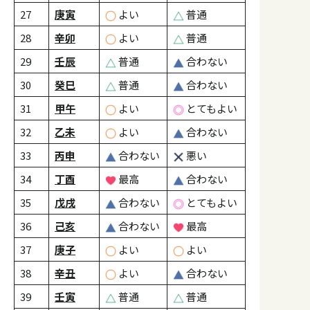
27
庚寅
よい
普通
28
辛卯
よい
普通
29
壬辰
普通
合わない
30
癸巳
普通
合わない
31
甲午
よい
とてもよい
32
乙未
よい
合わない
33
丙申
合わない
悪い
34
丁酉
最高
合わない
35
戊戌
合わない
とてもよい
36
己亥
合わない
最高
37
庚子
よい
よい
38
辛丑
よい
合わない
39
壬寅
普通
普通