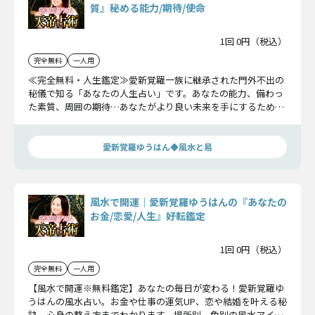
質』秘める能力/期待/使命
1回 0円（税込）
完全無料
一人用
≪完全無料・人生鑑定≫愛新覚羅一族に継承された門外不出の
秘儀で知る「あなたの人生占い」です。あなたの能力、備わっ
た素質、周囲の期待…あなたがより良い未来を手にするために
必要なことをお伝えします。
愛新覚羅ゆうはん◆風水と易
風水で開運｜愛新覚羅ゆうはんの『あなたの
お金/恋愛/人生』好転鑑定
1回 0円（税込）
完全無料
一人用
【風水で開運※無料鑑定】あなたの毎日が変わる！愛新覚羅ゆ
うはんの風水占い。お金や仕事の運気UP、恋や結婚を叶える秘
訣、心身の整え方までわかります。場所別、色別の風水アイテ