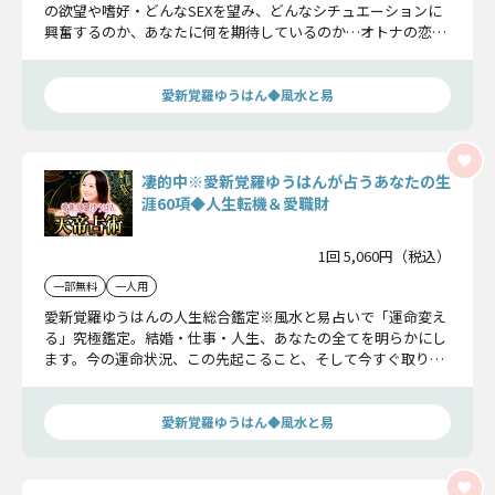
の欲望や嗜好・どんなSEXを望み、どんなシチュエーションに
興奮するのか、あなたに何を期待しているのか…オトナの恋を
叶えるための鑑定です。
愛新覚羅ゆうはん◆風水と易
凄的中※愛新覚羅ゆうはんが占うあなたの生
涯60項◆人生転機＆愛職財
1回 5,060円（税込）
一部無料
一人用
愛新覚羅ゆうはんの人生総合鑑定※風水と易占いで「運命変え
る」究極鑑定。結婚・仕事・人生、あなたの全てを明らかにし
ます。今の運命状況、この先起こること、そして今すぐ取り入
れる風水もお確かめください。
愛新覚羅ゆうはん◆風水と易