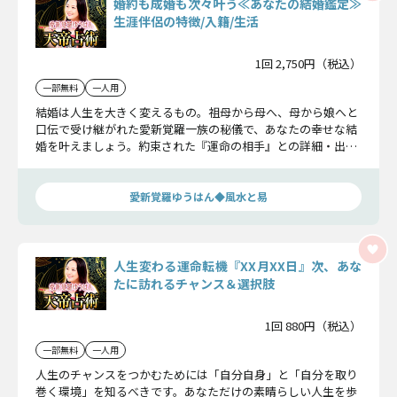
婚約も成婚も次々叶う≪あなたの結婚鑑定≫
生涯伴侶の特徴/入籍/生活
1回 2,750円（税込）
一部無料
一人用
結婚は人生を大きく変えるもの。祖母から母へ、母から娘へと
口伝で受け継がれた愛新覚羅一族の秘儀で、あなたの幸せな結
婚を叶えましょう。約束された『運命の相手』との詳細・出会
う日・入籍までお伝えします。
愛新覚羅ゆうはん◆風水と易
人生変わる運命転機『XX月XX日』次、あな
たに訪れるチャンス＆選択肢
1回 880円（税込）
一部無料
一人用
人生のチャンスをつかむためには「自分自身」と「自分を取り
巻く環境」を知るべきです。あなただけの素晴らしい人生を歩