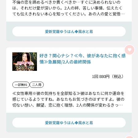
不倫の恋を諦めるべきか貫くべきか…すぐに決められないの
は、それだけ愛が深いから。2人の絆、苦しい事情、伝えたく
ても伝えきれない本心を知ってください。あの人の愛と覚悟を
受け止めるのは、あなたです。
愛新覚羅ゆうはん◆風水と易
好き？関心ナシ？≪今、彼があなたに抱く感
情≫急展開/2人の最終関係
1回 880円（税込）
一部無料
二人用
≪女性専用※彼の気持ちを全部知る≫彼はあなたに何か運命を
感じているようですね。あなたもお気づきのはずですよ。彼の
切ない想い、願望、恋に抱く理想、2人の関係が変わるきっか
けを明らかにしていきます。
愛新覚羅ゆうはん◆風水と易