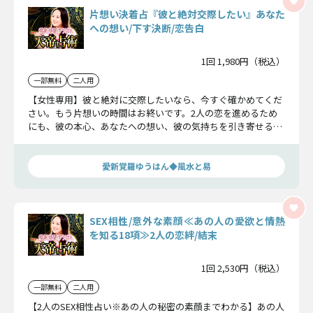
片想い決着占『彼と絶対交際したい』あなた
への想い/下す決断/恋告白
1回 1,980円（税込）
一部無料
二人用
【女性専用】彼と絶対に交際したいなら、今すぐ確かめてくだ
さい。もう片想いの時間はお終いです。2人の恋を進めるため
にも、彼の本心、あなたへの想い、彼の気持ちを引き寄せるた
めには何が必要かお伝えします。
愛新覚羅ゆうはん◆風水と易
SEX相性/意外な素顔≪あの人の愛欲と情熱
を知る18項≫2人の恋絆/結末
1回 2,530円（税込）
一部無料
二人用
【2人のSEX相性占い※あの人の秘密の素顔までわかる】あの人