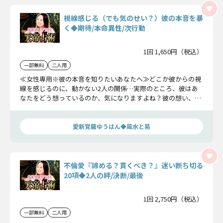
視線感じる（でも気のせい？）彼の本音を暴
く◆期待/本命異性/次行動
1回 1,650円（税込）
一部無料
二人用
≪女性専用※彼の本音を知りたいあなたへ≫どこか彼からの視
線を感じるのに、動かない2人の関係…実際のところ、彼はあ
なたをどう想っているのか、気になりますよね？彼の想い、次
の行動まで明らかにしましょう。
愛新覚羅ゆうはん◆風水と易
不倫愛『諦める？貫くべき？』迷い断ち切る
20項◆2人の絆/決断/最後
1回 2,750円（税込）
一部無料
二人用