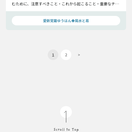
むために、注意すべきこと・これから起こること・重要なチャ
ンスを確かめていきましょう。
愛新覚羅ゆうはん◆風水と易
1
2
>