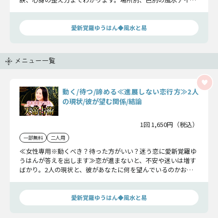
ムもぜひご確認ください。
愛新覚羅ゆうはん◆風水と易
メニュー一覧
動く/待つ/諦める≪進展しない恋行方≫2人
の現状/彼が望む関係/結論
1回 1,650円（税込）
一部無料
二人用
≪女性専用※動くべき？待った方がいい？迷う恋に愛新覚羅ゆ
うはんが答えを出します≫恋が進まないと、不安や迷いは増す
ばかり。2人の現状と、彼があなたに何を望んでいるのかお伝
えするので安心してくださいね。
愛新覚羅ゆうはん◆風水と易