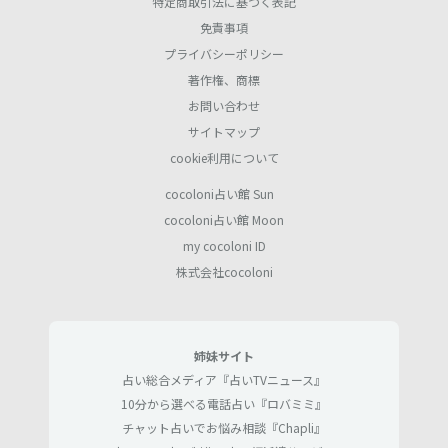
特定商取引法に基づく表記
免責事項
プライバシーポリシー
著作権、商標
お問い合わせ
サイトマップ
cookie利用について
cocoloni占い館 Sun
cocoloni占い館 Moon
my cocoloni ID
株式会社cocoloni
姉妹サイト
占い総合メディア『占いTVニュース』
10分から選べる電話占い『ロバミミ』
チャット占いでお悩み相談『Chapli』