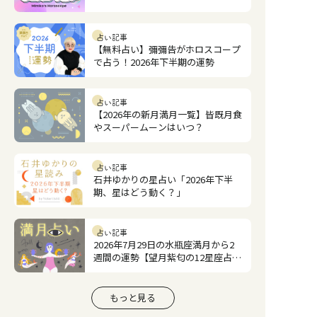
占い記事
【無料占い】彌彌告がホロスコープ
で占う！2026年下半期の運勢
占い記事
【2026年の新月満月一覧】皆既月食
やスーパームーンはいつ？
占い記事
石井ゆかりの星占い「2026年下半
期、星はどう動く？」
占い記事
2026年7月29日の水瓶座満月から2
週間の運勢【望月紫匂の12星座占
い】
もっと見る