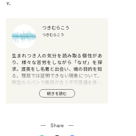
す。
つきむらこう
つきむらこう
生まれつき人の気分を読み取る個性があ
り、様々な苦労をしながら「なぜ」を探
求。渡英をし名著と出会い、魂の目的を知
る。理屈では証明できない現象について、
時空のスパンで帳尻が合う不可思議を体感
すること多数。心身ともに痛みを緩和する
続きを読む
ことを目的に生きており、占いの師匠と出
会い鑑定士デビュー。講師業も行う。対面
鑑定ではリピーター様が多く、1万人以上を
鑑定。占術は西洋占星術、タロット。
Share