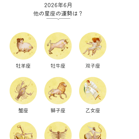
2026年6月
他の星座の運勢は？
牡羊座
牡牛座
双子座
蟹座
獅子座
乙女座