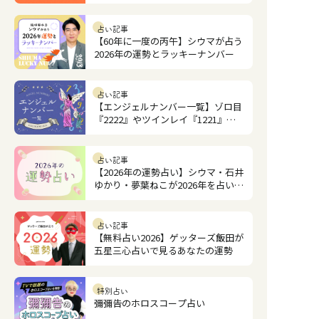
占い記事
【60年に一度の丙午】シウマが占う
2026年の運勢とラッキーナンバー
占い記事
【エンジェルナンバー一覧】ゾロ目
『2222』やツインレイ『1221』の
意味は？
占い記事
【2026年の運勢占い】シウマ・石井
ゆかり・夢葉ねこが2026年を占いま
す
占い記事
【無料占い2026】ゲッターズ飯田が
五星三心占いで見るあなたの運勢
特別占い
彌彌告のホロスコープ占い