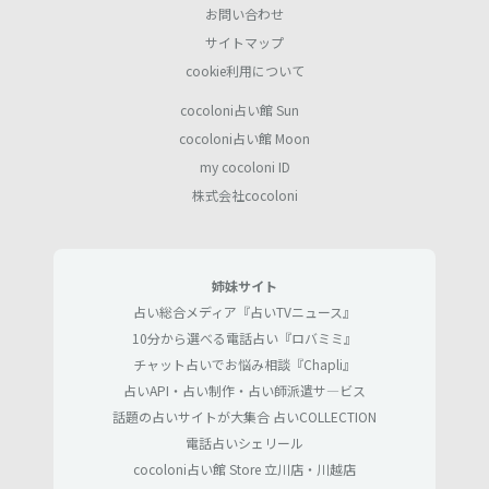
お問い合わせ
サイトマップ
cookie利用について
cocoloni占い館 Sun
cocoloni占い館 Moon
my cocoloni ID
株式会社cocoloni
姉妹サイト
占い総合メディア『占いTVニュース』
10分から選べる電話占い『ロバミミ』
チャット占いでお悩み相談『Chapli』
占いAPI・占い制作・占い師派遣サ―ビス
話題の占いサイトが大集合 占いCOLLECTION
電話占いシェリール
cocoloni占い館 Store 立川店・川越店