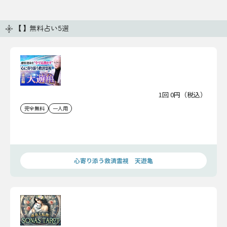
【】無料占い5選
1回 0円（税込）
完全無料
一人用
心寄り添う救済霊視 天遊亀