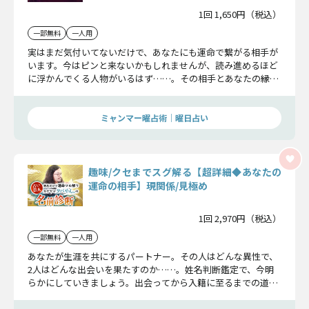
1回 1,650円（税込）
一部無料
一人用
実はまだ気付いてないだけで、あなたにも運命で繋がる相手が
います。今はピンと来ないかもしれませんが、読み進めるほど
に浮かんでくる人物がいるはず……。その相手とあなたの縁を
結び、この先も幸せでいられるようにじっくり鑑定していきま
す。
ミャンマー曜占術│曜日占い
趣味/クセまでスグ解る【超詳細◆あなたの
運命の相手】現関係/見極め
1回 2,970円（税込）
一部無料
一人用
あなたが生涯を共にするパートナー。その人はどんな異性で、
2人はどんな出会いを果たすのか……。姓名判断鑑定で、今明
らかにしていきましょう。出会ってから入籍に至るまでの道の
りを、全て詳細にお話しします。