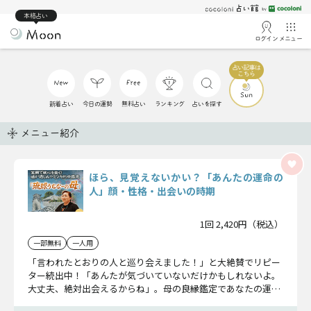
本格占い
ログイン
メニュー
新着占い
今日の運勢
無料占い
ランキング
占いを探す
メニュー紹介
ほら、見覚えないかい？「あんたの運命の
人」顔・性格・出会いの時期
1回 2,420円（税込）
一部無料
一人用
「言われたとおりの人と巡り会えました！」と大絶賛でリピー
ター続出中！「あんたが気づいていないだけかもしれないよ。
大丈夫、絶対出会えるからね」。母の良縁鑑定であなたの運命
の人の顔、性格、出会いの時期まで明らかとなります！