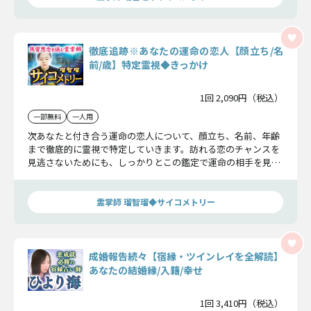
徹底追跡※あなたの運命の恋人【顔立ち/名
前/歳】特定霊視◆きっかけ
1回 2,090円（税込）
一部無料
一人用
次あなたと付き合う運命の恋人について、顔立ち、名前、年齢
まで徹底的に霊視で特定していきます。訪れる恋のチャンスを
見逃さないためにも、しっかりとこの鑑定で運命の相手を見極
めてください。
霊掌師 瑠智瑠◆サイコメトリー
成婚報告続々【宿縁・ツインレイを全解読】
あなたの結婚縁/入籍/幸せ
1回 3,410円（税込）