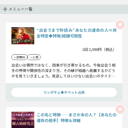
メニュー一覧
“出会うまで秒読み”あなたの運命の人⇒完
全特定◆特徴/結婚可能性
1回 2,090円（税込）
一部無料
一人用
出会いは偶然ではなく、因果が引き寄せるもの。今後出会う相
手の特徴や関係性の深まり方、その縁が結婚へ発展するかどう
かを見ていきましょう。見逃してはいけない出会いのタイミン
グを明確に把握できます。
リンポチェ◆チベット占術
この名と特徴……まさかあの人？【あなたの
運命の相手】特徴＆詳細