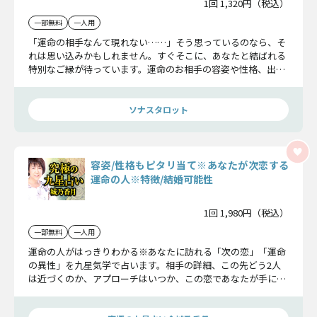
1回 1,320円（税込）
一部無料
一人用
「運命の相手なんて現れない……」そう思っているのなら、そ
れは思い込みかもしれません。すぐそこに、あなたと結ばれる
特別なご縁が待っています。運命のお相手の容姿や性格、出会
う場所から恋のきっかけまで、今のあなたに知って欲しい真実
を詳しくお伝えしますね。
ソナスタロット
容姿/性格もピタリ当て※あなたが次恋する
運命の人※特徴/結婚可能性
1回 1,980円（税込）
一部無料
一人用
運命の人がはっきりわかる※あなたに訪れる「次の恋」「運命
の異性」を九星気学で占います。相手の詳細、この先どう2人
は近づくのか、アプローチはいつか、この恋であなたが手に入
れる幸せについてお伝えします。