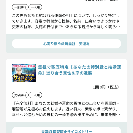
一部無料
一人用
この先あなたと結ばれる運命の相手について、しっかり特定し
ていきます。容姿の特徴から性格、名前、出会いのきっかけや
交際の軌跡、入籍の日付まで…あらゆる観点から詳しく明らか
にしていきます。
心寄り添う救済霊視 天遊亀
霊視で徹底特定【あなたの特別縁と結婚運
命】巡り合う異性＆恋の進展
1回 0円（税込）
完全無料
一人用
【完全無料】あなたの結婚や運命の異性との出会いを霊掌師・
瑠智瑠が見極めお伝えします。近い将来、素敵な縁で繋がり、
幸せへと進むための最初の一歩を踏み出すために、未来を照ら
しましょう。
霊掌師 瑠智瑠◆サイコメトリー