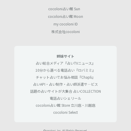
cocoloni占い館 Sun
cocoloni占い館 Moon
my cocoloni ID
株式会社cocoloni
姉妹サイト
占い総合メディア『占いTVニュース』
10分から選べる電話占い『ロバミミ』
チャット占いでお悩み相談『Chapli』
占いAPI・占い制作・占い師派遣サ―ビス
話題の占いサイトが大集合 占いCOLLECTION
電話占いシェリール
cocoloni占い館 Store 立川店・川越店
cocoloni Select
©cocoloni, Inc. All Rights Reserved.