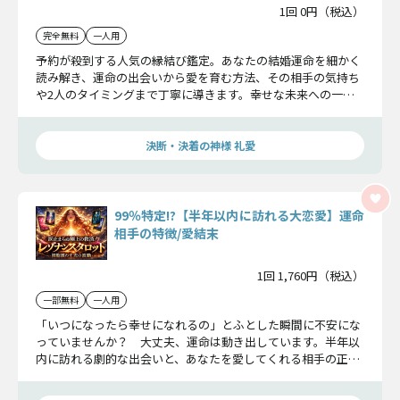
1回 0円（税込）
完全無料
一人用
予約が殺到する人気の縁結び鑑定。あなたの結婚運命を細かく
読み解き、運命の出会いから愛を育む方法、その相手の気持ち
や2人のタイミングまで丁寧に導きます。幸せな未来への一歩
をしっかり後押しします。
決断・決着の神様 礼愛
99％特定!?【半年以内に訪れる大恋愛】運命
相手の特徴/愛結末
1回 1,760円（税込）
一部無料
一人用
「いつになったら幸せになれるの」とふとした瞬間に不安にな
っていませんか？ 大丈夫、運命は動き出しています。半年以
内に訪れる劇的な出会いと、あなたを愛してくれる相手の正体
を詳細にお伝えします。