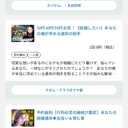
タバやん。｜名前診断
30代40代50代必見！《結婚したい》あなた
の魂が求める運命の相手
1回 0円（税込）
完全無料
一人用
切実な想いがあるのになかなか結婚にたどり着けず、悩んでい
るあなた。一体なにがそうさせたのでしょうか？ あなたの魂
が本当に求めている運命の相手を知ることでその悩みも解消さ
れることでしょう。
マダム・クララ式マヤ暦
予約殺到【行列必至の縁結び鑑定】あなたの
結婚運命◆出会い＆育む愛