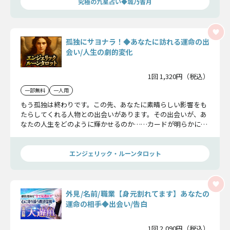
究極の九星占い◆城乃香月
孤独にサヨナラ！◆あなたに訪れる運命の出
会い/人生の劇的変化
1回 1,320円（税込）
一部無料
一人用
もう孤独は終わりです。この先、あなたに素晴らしい影響をも
たらしてくれる人物との出会いがあります。その出会いが、あ
なたの人生をどのように輝かせるのか……カードが明らかにし
ますよ。
エンジェリック・ルーンタロット
外見/名前/職業【身元割れてます】あなたの
運命の相手◆出会い/告白
1回 2,090円（税込）