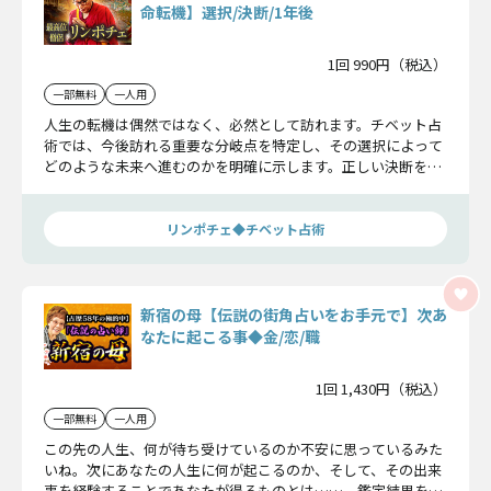
命転機】選択/決断/1年後
1回 990円（税込）
一部無料
一人用
人生の転機は偶然ではなく、必然として訪れます。チベット占
術では、今後訪れる重要な分岐点を特定し、その選択によって
どのような未来へ進むのかを明確に示します。正しい決断を下
すためにご確認ください。
リンポチェ◆チベット占術
新宿の母【伝説の街角占いをお手元で】次あ
なたに起こる事◆金/恋/職
1回 1,430円（税込）
一部無料
一人用
この先の人生、何が待ち受けているのか不安に思っているみた
いね。次にあなたの人生に何が起こるのか、そして、その出来
事を経験することであなたが得るものとは……。鑑定結果を是