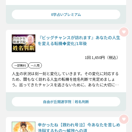
とも耐える時か。あなたが選ぶべき道と、最高の結果を出すた
めの「具体的な時期」を断言します。
0学占いプレミアム
『ビッグチャンスが訪れます』あなたの人生
を変える転機◆変化/1年後
1回 1,650円（税込）
一部無料
一人用
人生の状況は刻一刻と変化していきます。その変化に対応する
ため、間もなく訪れる人生の転機を姓名判断で見定めましょ
う。巡ってきたチャンスを逃さないために、あなたに大切にし
て欲しいことをお伝えします。
自由が丘開運学院│姓名判断
辛かったね【救われ号泣】今あなたを苦しめ
洗脳するもの〜解放への道