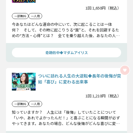
1回 1,650円（税込）
一部無料
一人用
今あなたはどんな運命の中にいて、次に起こることは一体
何？ そして、その時に起こりうる“罠”と、それを回避するた
めの“方法・心得”とは？ 全てを乗り越えた後、あなたの人生
は最終的にどうなるのかもお話ししますから覚悟を決めてご覧
ください。
奇跡的中◆マダムアイリス
ついに訪れる人生の大逆転◆長年の後悔が突
如「喜び」に変わる出来事
1回 1,210円（税込）
一部無料
一人用
知っていますか？ 人生には「後悔」していたことについて
「いや、あれでよかったんだ！」と喜ぶことになる瞬間が必ず
やってきます。あなたの場合、どんな後悔がどんな喜びに変わ
るのか、ズバリ占ってみましょうね。