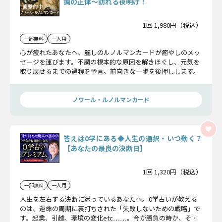
調の正体〜訪れる夜明け！
1回 1,980円（税込）
一部無料
一人用
心が疲れたあなたへ、麗しのルノルマンカードが癒やしのメッ
セージを運びます。不調の根本的な原因を解きほぐし、元気を
取り戻せるまでの過程を予言。前向きな一歩を後押しします。
ノワール・ルノルマンカード
答えは0学にある◆人生の選択・いつ動く？
【あなたの最良の決断日】
1回 1,320円（税込）
一部無料
一人用
人生を左右する決断に迷っているあなたへ。0学占いが教える
のは、運命の周期に裏打ちされた「失敗しないための戦略」で
す。起業、引越、環境の変化etc……。今が勝負の時か、それ