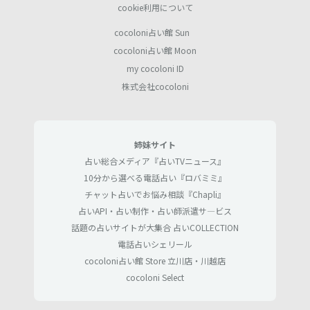
cookie利用について
cocoloni占い館 Sun
cocoloni占い館 Moon
my cocoloni ID
株式会社cocoloni
姉妹サイト
占い総合メディア『占いTVニュース』
10分から選べる電話占い『ロバミミ』
チャット占いでお悩み相談『Chapli』
占いAPI・占い制作・占い師派遣サ―ビス
話題の占いサイトが大集合 占いCOLLECTION
電話占いシェリール
cocoloni占い館 Store 立川店・川越店
cocoloni Select