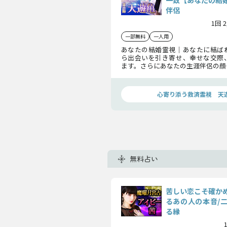
一致【あなたの結
伴侶
1回 
一部無料
一人用
あなたの結婚霊視｜あなたに結ば
ら出会いを引き寄せ、幸せな交際
ます。さらにあなたの生涯伴侶の顔
で暴き、結婚を決める入籍日、2人
お伝えします。
心寄り添う救済霊視 天
無料占い
苦しい恋こそ確か
るあの人の本音/
る縁