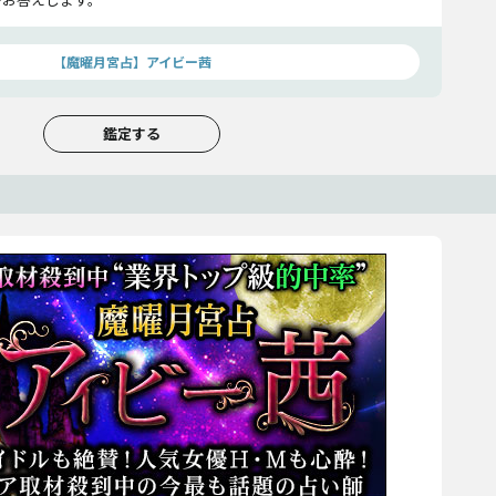
【魔曜月宮占】アイビー茜
鑑定する