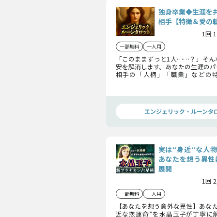
独身卒業◆生涯を
相手【特徴＆愛の
1回 
一部無料
一人用
「このままずっと1人……？」そん
安を解消します。あなたの生涯のパ
相手の「人柄」「職業」などの
定。出会いから結婚に至る愛の軌跡
ずお伝えします。
エンジェリック・ルーンタ
実は“身近”な人
あなたを想う異性
展開
1回 
一部無料
一人用
【あなたを想う意外な異性】あなた
近な恋運命”を水晶玉子が丁寧に