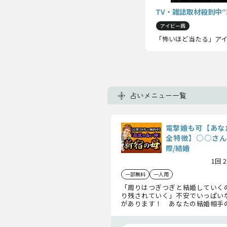
TV・雑誌取材殺到中
アイビー茜
「怖いほど当たる」ア
占いメニュー一覧
電撃婚も可【あな
全特徴】○○さん
際/結婚
1回 
一部無料
一人用
「周りはつぎつぎと結婚していく
り残されていく」不安でいっぱい
があります！ あなたの結婚相手
ました。その方のお名前、年齢、
で、お伝えしましょう。