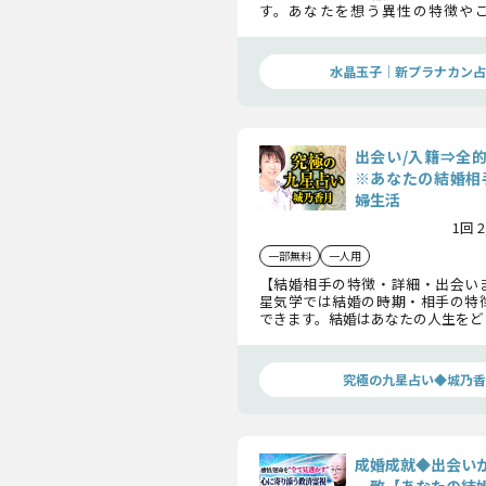
す。あなたを想う異性の特徴や
で、“出会い”という小さな恋の芽
の未来へと確実に繋げていきましょ
水晶玉子｜新プラナカン占
出会い/入籍⇒全
※あなたの結婚相
婦生活
1回 
一部無料
一人用
【結婚相手の特徴・詳細・出会い
星気学では結婚の時期・相手の特
できます。結婚はあなたの人生をど
運命の結婚相手の特徴、いつ出会
をお伝えしましょう。
究極の九星占い◆城乃香
成婚成就◆出会い