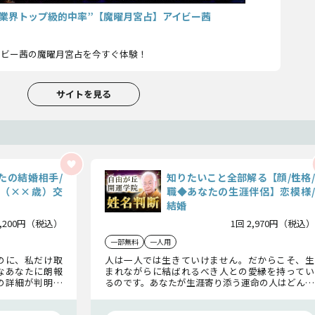
“業界トップ級的中率”【魔曜月宮占】アイビー茜
イビー茜の魔曜月宮占を今すぐ体験！
サイトを見る
たの結婚相手/
知りたいこと全部解る【顔/性格/
（××歳）交
職◆あなたの生涯伴侶】恋模様/
結婚
2,200円（税込）
1回 2,970円（税込）
一部無料
一人用
のに、私だけ取
人は一人では生きていけません。だからこそ、生
なあなたに朗報
まれながらに結ばれるべき人との愛縁を持ってい
の詳細が判明し
るのです。あなたが生涯寄り添う運命の人はどんな
ふたりの未来ま
人なのか、その出会いを逃さないために、全貌を
明らかにしましょう。