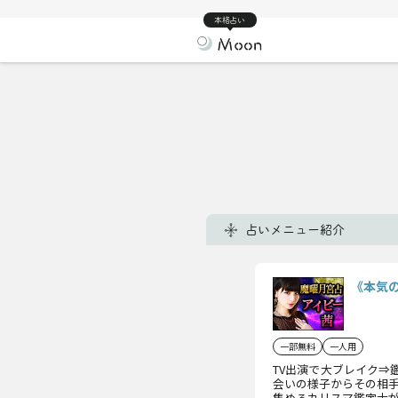
本格占い
占いメニュー紹介
《本気
一部無料
一人用
TV出演で大ブレイク⇒
会いの様子からその相
集めるカリスマ鑑定士