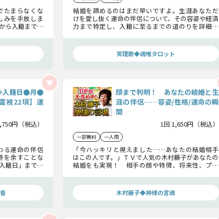
でたまらなくな
結婚を諦めるのはまだ早いですよ。生涯あなただ
しみを手放しま
けを愛し抜く運命の伴侶について、その容姿や経済
から入籍まで、
力まで特定し、入籍に至るまでの道のりを詳細に
ます。
お伝えします。
笑理歌◆魂唯タロット
⇒入籍日●月●
顔まで判明！ あなたの結婚と生
霊視22項】運
涯の伴侶……容姿/性格/運命の瞬
間
2,750円（税込）
1回 1,650円（税込）
一部無料
一人用
わる運命の伴侶
「今ハッキリと視えました……あなたの結婚相手
跡を余すことな
はこの人です。」ＴＶで人気の木村藤子があなたの
入籍日」までも
結婚をも実現！ 相手の顔や特徴、将来性、プロ
命の全貌をお届
ポーズの瞬間、結婚生活まで、その全容を赤裸々に
鑑定する【究極の結婚バイブル】
香
木村藤子◆神様の言魂