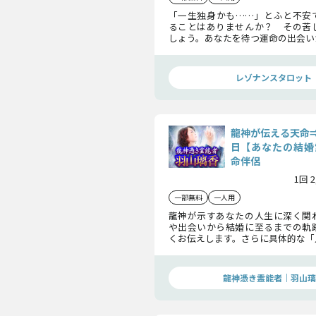
「一生独身かも……」とふと不安
ることはありませんか？ その苦
しょう。あなたを待つ運命の出会い
訪れる結婚の全貌を詳細にお伝えし
レゾナンスタロット
龍神が伝える天命
日【あなたの結婚
命伴侶
1回 
一部無料
一人用
龍神が示すあなたの人生に深く関
や出会いから結婚に至るまでの軌
くお伝えします。さらに具体的な「
明らかにし、あなたの愛と結婚運
けします。
龍神憑き霊能者｜羽山璃