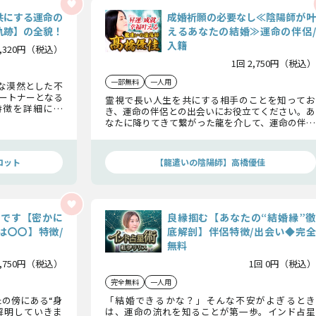
共にする運命の
成婚祈願の必要なし≪陰陽師が叶
軌跡】の全貌！
えるあなたの結婚≫運命の伴侶/
入籍
1,320円（税込）
1回 2,750円（税込）
一部無料
一人用
な漠然とした不
ートナーとなる
霊視で長い人生を共にする相手のことを知ってお
特徴を詳細に鑑
き、運命の伴侶との出会いにお役立てください。あ
まで、包み隠さ
なたに降りてきて繋がった龍を介して、運命の伴侶
の容貌から性格までその全てをくっきりと浮かび
上がらせます。
ロット
【龍遣いの陰陽師】高橋優佳
物です【密かに
良縁掴む【あなたの“結婚縁”徹
は〇〇】特徴/
底解剖】伴侶特徴/出会い◆完全
無料
2,750円（税込）
1回 0円（税込）
完全無料
一人用
の傍にある“身
「結婚できるかな？」そんな不安がよぎるとき
解明していきま
は、運命の流れを知ることが第一歩。インド占星