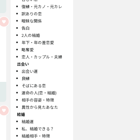
復縁・元カノ・元カレ
訳ありの恋
曖昧な関係
告白
2人の結婚
年下・年の差恋愛
略奪愛
恋人・カップル・夫婦
出会い
出会い運
良縁
そばにある恋
運命の人(恋・結婚)
相手の容姿・特徴
異性から見たあなた
結婚
結婚運
私、結婚できる？
結婚相手・特徴