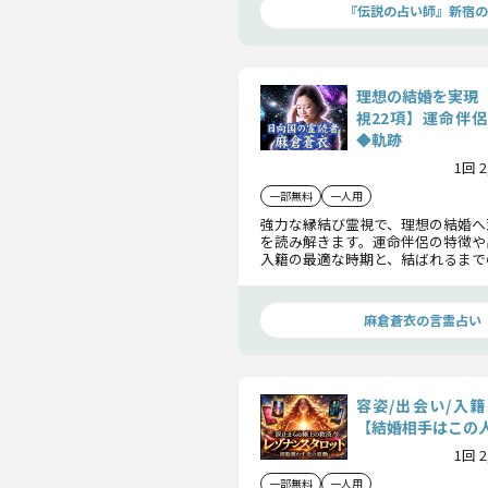
『伝説の占い師』新宿の
理想の結婚を実現
視22項】運命伴
◆軌跡
1回 
一部無料
一人用
強力な縁結び霊視で、理想の結婚へ
を読み解きます。運命伴侶の特徴や
入籍の最適な時期と、結ばれるまで
らかにします。
麻倉蒼衣の言霊占い
容姿/出会い/入
【結婚相手はこの
1回 
一部無料
一人用