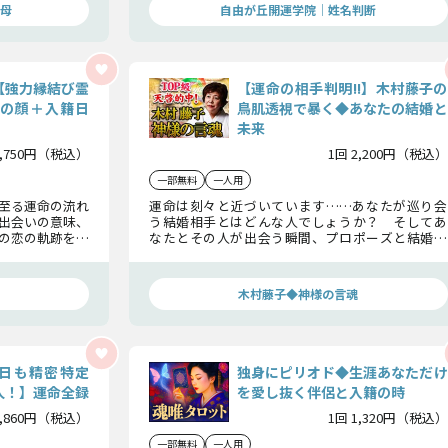
母
自由が丘開運学院│姓名判断
【強力縁結び霊
【運命の相手判明!!】木村藤子の
侶の顔＋入籍日
鳥肌透視で暴く◆あなたの結婚と
未来
2,750円（税込）
1回 2,200円（税込）
一部無料
一人用
至る運命の流れ
運命は刻々と近づいています……あなたが巡り会
出会いの意味、
う結婚相手とはどんな人でしょうか？ そしてあ
の恋の軌跡を明
なたとその人が出会う瞬間、プロポーズと結婚生
活とは？ 今からこの藤子がお見せするのはこの
先、あなたに起きる未来の可能性です。
木村藤子◆神様の言魂
籍日も精密特定
独身にピリオド◆生涯あなただけ
人！】運命全録
を愛し抜く伴侶と入籍の時
2,860円（税込）
1回 1,320円（税込）
一部無料
一人用