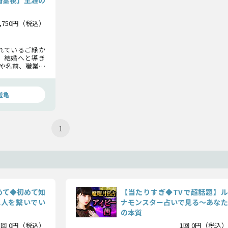
婚霊視】生涯の
2,750円（税込）
れているご縁か
、結婚へと導き
や名前、職業ま
の夫婦生活まで
遊亀
1
めて◆初めて知
【当たりすぎ◆TVで超話題】ル
二人を繋いでい
ナモンスター占いで見る〜あなた
の本質
1回 0円（税込）
1回 0円（税込）