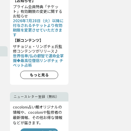
【お知らせ】
プライム会員特典「チケッ
ト」有効期限の変更に関する
お知らせ
2026年7月28日（火）以降に
付与されるチケットより有効
期限を変更させていただきま
す
【新コンテンツ】
ザチョジェ・リンポチェ氏監
修コンテンツがリリース♪
世界信奉/仏の叡智で運命全掌
握◆最高位僧侶リンポチェ チ
ベット占術
もっと見る
ニュースレター登録（無料）
cocoloni占い館オリジナルの
情報や、cocoloniや監修者の
最新情報、その他お得な情報
などが届きます。