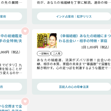
この先の展開ま
術が、あなたの結婚縁を丁寧に解読。運命の相手
を把握し、この先
との出会いの時期・特徴・縁の強さを、完全無料
う。
で鑑定します。
星術
インド占星術｜紅伊リリス
的中の結婚鑑定
《幸福結婚》あなたの結婚にまつ
手の全特徴/夫
わる出会い・相手の特徴・家庭
1回 1,650円（税込）
2,860円（税込）
一部無料
二人用
あなたの結婚運、法演がズバリ診断！出会いの
縁、相手の本質、家庭の未来まで“暴露数”で深層を
までピタリ】九
解き明かす。心の足つぼを刺激するような鑑定で、
徴を知ることが
幸せのカギを見つけましょう！
う変えるのか、
うのか、すべて
月
芸能人の心の母◆法演
から交際まで全