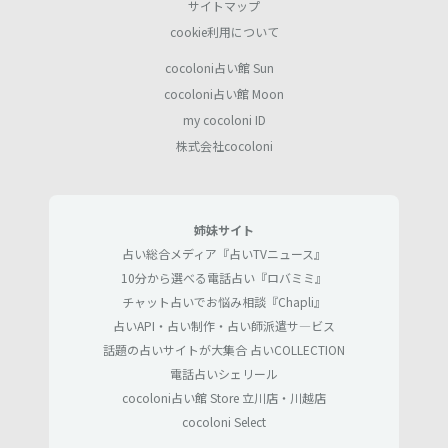
サイトマップ
cookie利用について
cocoloni占い館 Sun
cocoloni占い館 Moon
my cocoloni ID
株式会社cocoloni
姉妹サイト
占い総合メディア『占いTVニュース』
10分から選べる電話占い『ロバミミ』
チャット占いでお悩み相談『Chapli』
占いAPI・占い制作・占い師派遣サ―ビス
話題の占いサイトが大集合 占いCOLLECTION
電話占いシェリール
cocoloni占い館 Store 立川店・川越店
cocoloni Select