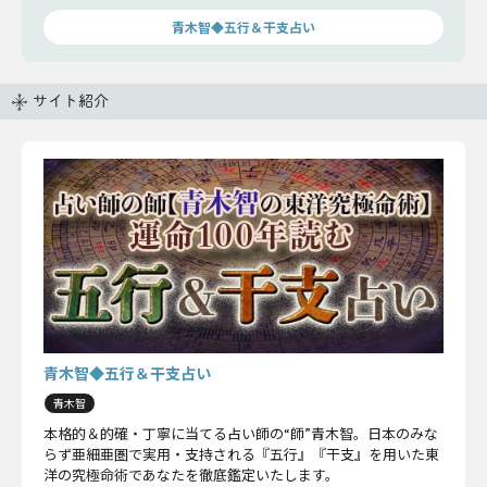
青木智◆五行＆干支占い
サイト紹介
青木智◆五行＆干支占い
青木智
本格的＆的確・丁寧に当てる占い師の“師”青木智。日本のみな
らず亜細亜圏で実用・支持される『五行』『干支』を用いた東
洋の究極命術であなたを徹底鑑定いたします。