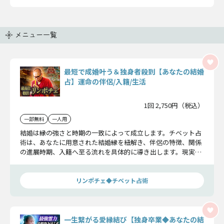
メニュー一覧
最短で成婚叶う＆独身者殺到【あなたの結婚
占】運命の伴侶/入籍/生活
1回 2,750円（税込）
一部無料
一人用
結婚は縁の強さと時期の一致によって成立します。チベット占
術は、あなたに用意された結婚縁を紐解き、伴侶の特徴、関係
の進展時期、入籍へ至る流れを具体的に導き出します。現実的
な結婚を今すぐ確かめましょう。
リンポチェ◆チベット占術
一生繋がる愛縁結び【独身卒業◆あなたの結