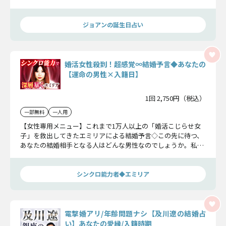
するための道筋を教えます。
ジョアンの誕生日占い
婚活女性殺到！超感覚∞結婚予言◆あなたの
【運命の男性×入籍日】
1回 2,750円（税込）
一部無料
一人用
【女性専用メニュー】これまで1万人以上の「婚活こじらせ女
子」を救出してきたエミリアによる結婚予言◇この先に待つ、
あなたの結婚相手となる人はどんな男性なのでしょうか。私が
シンクロして視えたお顔、場面、日付から、あなたの結婚運命
を細かく特定していきますね。
シンクロ能力者◆エミリア
電撃婚アリ/年齢問題ナシ【及川遼の結婚占
い】あなたの愛縁/入籍時期