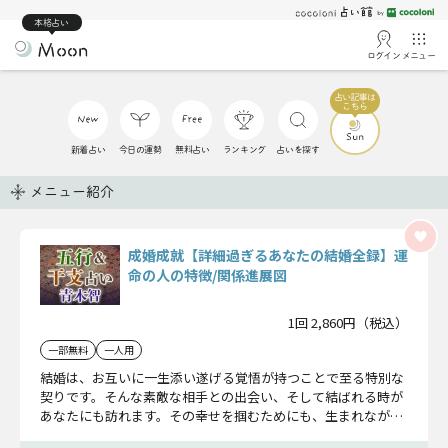
本格占い
ログイン
メニュー
新着占い
今日の運勢
無料占い
ランキング
占いを探す
メニュー紹介
成婚成就【詳細過ぎるあなたの結婚全録】運
命の人の特徴/関係進展図
1回 2,860円（税込）
一部無料
一人用
結婚は、お互いに一生添い遂げる覚悟が持つことで至る特別な
契りです。そんな素敵な相手との出会い、そして結ばれる時が
あなたにも訪れます。その幸せを掴むためにも、生まれながら
の結婚縁についてお教えします。