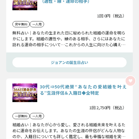
（適性・縁・運命の相手）
1回 0円（税込）
完全無料
一人用
無料占い｜あなたの生まれた日に秘められた結婚の運命を明ら
かにします。結婚の適性や、縁のある相手、さらにはあなたに
訪れる運命の相手について…これからの人生に向けた心構えを
築くお手伝いをいたします。
ジョアンの誕生日占い
30代⇒50代絶賛“あなたの愛結婚を叶え
る”生涯伴侶＆入籍日◆全特定
1回 2,750円（税込）
一部無料
一人用
結婚占い｜あなたが心から愛し、愛される結婚未来を叶えるた
めに運命をお伝えします。あなたの生涯の伴侶がどんな人物な
のか、入籍日についても詳しく鑑定し、最も幸福な結婚を実現