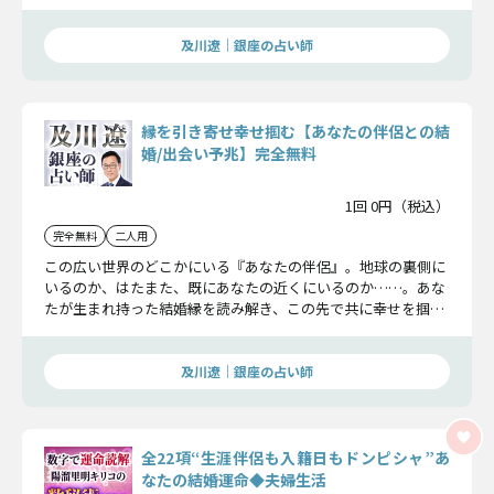
にいる運命のお相手を断定し、その詳細をお話しします
及川遼｜銀座の占い師
縁を引き寄せ幸せ掴む【あなたの伴侶との結
婚/出会い予兆】完全無料
1回 0円（税込）
完全無料
二人用
この広い世界のどこかにいる『あなたの伴侶』。地球の裏側に
いるのか、はたまた、既にあなたの近くにいるのか……。あな
たが生まれ持った結婚縁を読み解き、この先で共に幸せを掴む
こととなる生涯のパートナーの存在について解き明かします。
及川遼｜銀座の占い師
全22項“生涯伴侶も入籍日もドンピシャ”あ
なたの結婚運命◆夫婦生活