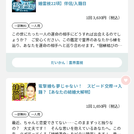
婚霊視22項】伴侶/入籍日
1回 3,630円（税込）
一部無料
一人用
この世にたった一人の運命の相手にどうすれば出会えるのでし
ょうか？ ご安心ください、この鑑定で霊界のあなたから縁を
辿り、あなたを運命の相手へと巡り合わせます。“宿縁結びの占
い師”だいかん。その実力をお確かめください。
だいかん｜霊界霊視
電撃婚も夢じゃない！ スピード交際→入
籍？【あなたの結婚大解明】
1回 1,650円（税込）
一部無料
一人用
最近、ちゃんと恋愛できてない……このままずっと独りな
の？ 大丈夫です！ そんな思いを抱えているあなたへ。この
先、必ず巡ってくる「結婚運命」をピタリ特定します！ 最短