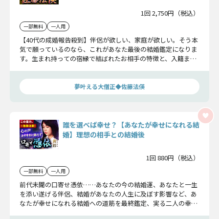
1回 2,750円（税込）
一部無料
一人用
【40代の成婚報告殺到】伴侶が欲しい、家庭が欲しい。そう本
気で願っているのなら、これがあなた最後の結婚鑑定になりま
す。生まれ持っての宿縁で結ばれたお相手の特徴と、入籍まで
の道のりをお伝えします。
夢叶える大僧正◆佐藤法偀
誰を選べば幸せ？【あなたが幸せになれる結
婚】理想の相手との結婚後
1回 880円（税込）
一部無料
一人用
前代未聞の口寄せ憑依……あなたの今の結婚運、あなたと一生
を添い遂げる伴侶、結婚があなたの人生に及ぼす影響など、あ
なたが幸せになれる結婚への道筋を最終鑑定、実る二人の幸せ
について詳しくお伝えいたしますから安心して聞いてくださ