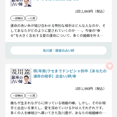
1回 2,860円（税込）
一部無料
一人用
運命の赤い糸が結び合わせる特別な相手はどんな人なのか、そ
してあなたがどのように愛されていくのか……。今後の“幸
せ”を大きく左右する愛の運命について、多くの婚姻を叶えて
きた実績ある及川遼が鑑定。その詳細をお伝えします。
及川遼｜銀座の占い師
顔/年齢/クセまでドンピシャ的中【あなたの
運命の相手】出会い/絆/幸
1回 1,980円（税込）
一部無料
一人用
誰もが生まれながらに持っている結婚の縁。しかし、そのお相
手と出会いを果たし、愛を深めていけるかは人それぞれです。
多くの人を縁結びへ導いてきた及川遼が、あなたの結婚縁の先