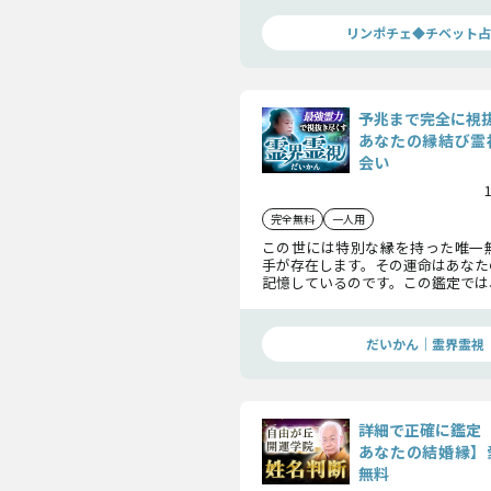
確かめください。
リンポチェ◆チベット占
予兆まで完全に視
あなたの縁結び霊
会い
完全無料
一人用
この世には特別な縁を持った唯一
手が存在します。その運命はあなた
記憶しているのです。この鑑定では
在意識を浮かび上がらせ、宿命の
を実現します。
だいかん｜霊界霊視
詳細で正確に鑑定
あなたの結婚縁】
無料