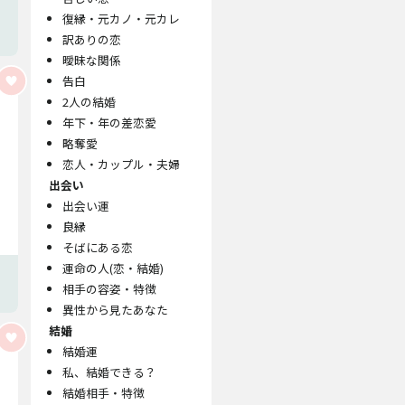
復縁・元カノ・元カレ
訳ありの恋
曖昧な関係
告白
2人の結婚
年下・年の差恋愛
略奪愛
恋人・カップル・夫婦
出会い
出会い運
良縁
そばにある恋
運命の人(恋・結婚)
相手の容姿・特徴
異性から見たあなた
結婚
結婚運
私、結婚できる？
結婚相手・特徴