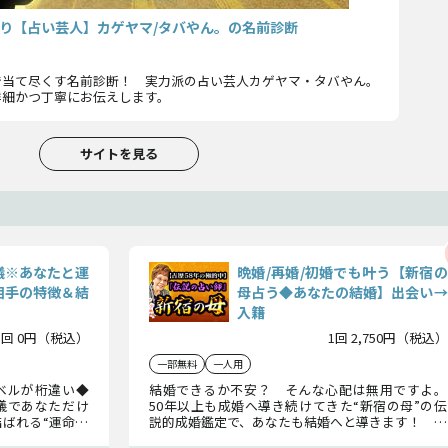
り【占い芸人】カゲヤマ/タバやん。の名前診断
で当て尽くす名前診断！ 実力派の占い芸人カゲヤマ・タバやん。
詳細かつ丁寧にお伝えします。
サイトを見る
儀※あなたと運
晩婚/再婚/初婚でも叶う【新宿の
相手の特徴＆結
母占う◆あなたの結婚】出会い→
入籍
1回 0円（税込）
1回 2,750円（税込）
一部無料
一人用
ベルが桁違い◆
結婚できるか不安？ そんな心配は無用ですよ。
儀であなただけ
50年以上も成婚へ導き続けてきた“新宿の母”の伝
ばれる“運命の
説的成婚鑑定で、あなたも結婚へと導きます！ 結
れる出会いをお
婚相手のこと、出逢い、入籍日まで、全詳細をお伝