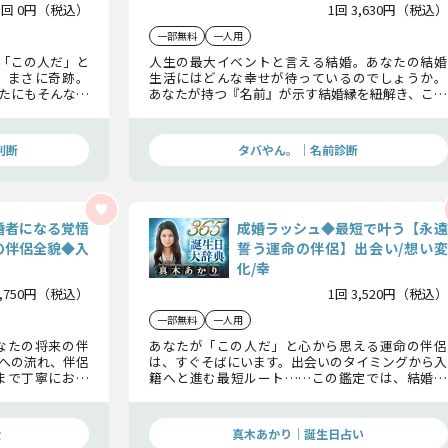
1回 0円（税込）
1回 3,630円（税込）
一部無料
一人用
「この人だ」と
人生の最大イベントと言える結婚。あなたの結婚
、まさに奇跡。
生活にはどんな幸せが待っているのでしょうか。
たにもそんな縁
あなたが持つ『名前』が示す結婚縁を紐解き、この
ば、運命の出会
先であなたを待つ運命の相手、2人はどんな愛を深
めるのか、そして入籍日までを詳細に解明します。
判断
タバやん。｜名前診断
婚者になる覚悟
成婚ラッシュ◆最短で叶う【永遠
の伴侶全貌◆入
誓う運命の伴侶】出会い/想い変
化/幸
2,750円（税込）
1回 3,520円（税込）
一部無料
一人用
なたの将来の伴
あなたが「この人だ」と心から思える運命の伴侶
への流れ、伴侶
は、すぐそばにいます。出会いのタイミングから入
まで丁寧にお伝
籍へと進む最短ルート……この鑑定では、結婚を
をここで明らか
現実に変えるために必要な行動、永遠の誓いを交
わすその日を詳しくお伝えします。
愛
真木あかり｜誕生日占い