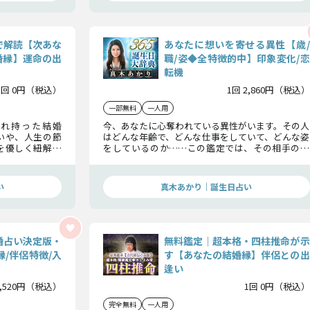
で解読【次あな
あなたに想いを寄せる異性【歳/
婚縁】運命の出
職/姿◆全特徴的中】印象変化/恋
転機
1回 0円（税込）
1回 2,860円（税込）
一部無料
一人用
れ持った結婚
今、あなたに心奪われている異性がいます。その人
いや、人生の節
はどんな年齢で、どんな仕事をしていて、どんな姿
を優しく紐解き
をしているのか……この鑑定では、その相手の特
り輝かせるため
徴を一つずつ明らかにし、告白のタイミングまで
具体的にお伝えしていきます。
い
真木あかり｜誕生日占い
婚占い決定版・
無料鑑定｜超本格・四柱推命が示
縁/伴侶特徴/入
す【あなたの結婚縁】伴侶との出
逢い
3,520円（税込）
1回 0円（税込）
完全無料
一人用