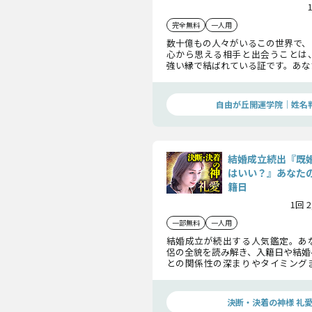
完全無料
一人用
数十億もの人々がいるこの世界で、
心から思える相手と出会うことは
強い縁で結ばれている証です。あな
が備わっています。その縁を紐解け
いが分かりました。
自由が丘開運学院│姓名
結婚成立続出『既
はいい？』あなた
籍日
1回 
一部無料
一人用
結婚成立が続出する人気鑑定。あ
侶の全貌を読み解き、入籍日や結婚
との関係性の深まりやタイミング
えします。幸せな結婚に向けた道筋
にしていきます。
決断・決着の神様 礼