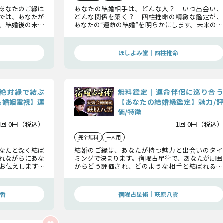
、あなたのご縁は
あなたの結婚相手は、どんな人？ いつ出会い、
では、あなたが
どんな関係を築く？ 四柱推命の精緻な鑑定が、
、結婚後の未来
あなたの“運命の結婚”を明らかにします。未来の伴
人との確かな縁
侶との縁、結ばれるまでの道筋――すべてここでお伝
を引き寄せる準
えします。
ほしよみ堂｜四柱推命
絶対縁で結ぶ
無料鑑定｜運命伴侶に巡り合う
＆婚姻霊視】運
【あなたの結婚縁鑑定】魅力/評
価/特徴
1回 0円（税込）
1回 0円（税込）
完全無料
一人用
なたと深く結ば
結婚のご縁は、あなたが持つ魅力と出会いのタイ
れながらにあな
ミングで決まります。宿曜占星術で、あなたが周囲
お伝えします。
からどう評価され、どのような相手と結ばれるの
いても明らかに
かを丁寧に鑑定。良縁を引き寄せ、成婚へと導く
ための指針をお届けします。
香
宿曜占星術│萩原八雲