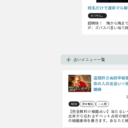
姓名だけで運命マル解
タバやん。
超明快！ 隅から隅ま
が、ズバスバ言い当て
占いメニュー一覧
追随許さぬ的中秘
命の人の出会い※
婚縁
NEW
完全無料
一人用
【完全無料※結婚占い】当たるレ
古来から伝わるチベット占術の秘
の結婚運命を暴きます。あなたと結
相手”の特徴、あなたの結婚縁、訪