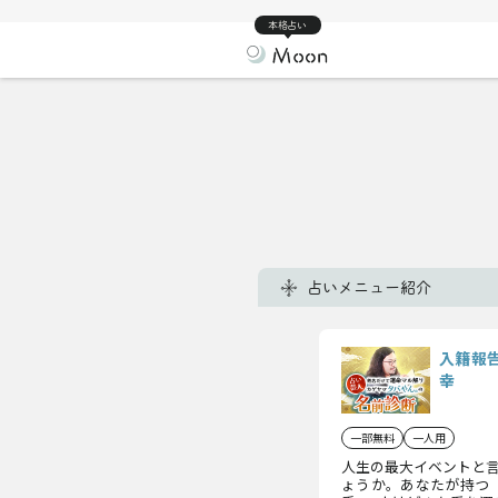
本格占い
占いメニュー紹介
入籍報
幸
一部無料
一人用
人生の最大イベントと
ょうか。あなたが持つ