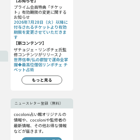
【お知らせ】
プライム会員特典「チケッ
ト」有効期限の変更に関する
お知らせ
2026年7月28日（火）以降に
付与されるチケットより有効
期限を変更させていただきま
す
【新コンテンツ】
ザチョジェ・リンポチェ氏監
修コンテンツがリリース♪
世界信奉/仏の叡智で運命全掌
握◆最高位僧侶リンポチェ チ
ベット占術
もっと見る
ニュースレター登録（無料）
cocoloni占い館オリジナルの
情報や、cocoloniや監修者の
最新情報、その他お得な情報
などが届きます。