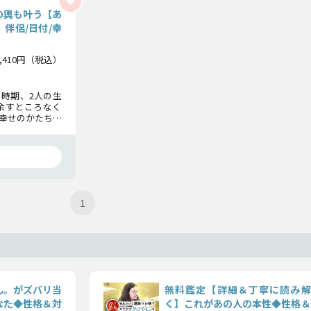
の輿も叶う【あ
伴侶/日付/幸
3,410円（税込）
時期、2人の生
を余すところなく
幸せのかたちを
る指針をお伝え
1
ん。がズバリ当
無料鑑定【詳細＆丁寧に読み解
なた◆性格＆対
く】これがあの人の本性◆性格＆