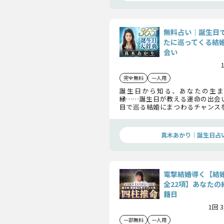
無料占い｜誕生日
たに巡ってくる結
会い
完全無料
一人用
誕生日から知る、あなたの生ま
縁……誕生日が教える運命の出会
目で巡る結婚にまつわるチャンス
ます。さらに、あなたの結婚縁をよ
のヒントも丁寧にお届けしますよ。
真木あかり｜誕生日占
電撃結婚導く【結
全22項】あなたの
籍日
1回 
一部無料
一人用