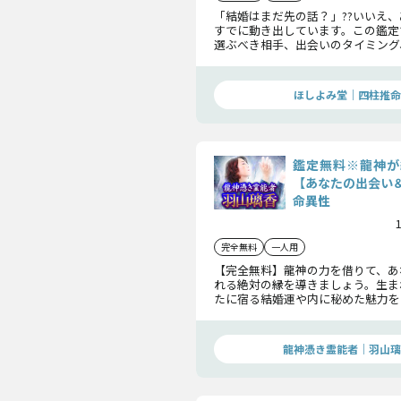
「結婚はまだ先の話？」??いいえ
すでに動き出しています。この鑑定
選ぶべき相手、出会いのタイミング
までを詳細に解き明かし、運命の
を結ぶお手伝いをします。“結婚”
備、始めてみませんか？
ほしよみ堂｜四柱推命
鑑定無料※龍神が
【あなたの出会い
命異性
完全無料
一人用
【完全無料】龍神の力を借りて、あ
れる絶対の縁を導きましょう。生ま
たに宿る結婚運や内に秘めた魅力を
そしてこれから訪れる出会いにつ
します。
龍神憑き霊能者｜羽山璃