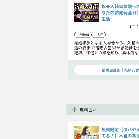
祝◆入籍電撃婚玉
なたの結婚縁全録】
生活
1回 
一部無料
一人用
結婚相手となる人物像から、入籍の
活の姿まで――宿曜占星術が結婚縁
記録。伴侶との縁を知り、具体的な
描くことで、未来の結婚を引き寄せ
します。
宿曜占星術│萩原八雲
無料占い
無料鑑定【タバや
てる！】本当のあ