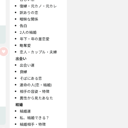
復縁・元カノ・元カレ
訳ありの恋
曖昧な関係
告白
2人の結婚
年下・年の差恋愛
略奪愛
恋人・カップル・夫婦
出会い
出会い運
良縁
そばにある恋
運命の人(恋・結婚)
相手の容姿・特徴
異性から見たあなた
結婚
結婚運
私、結婚できる？
結婚相手・特徴