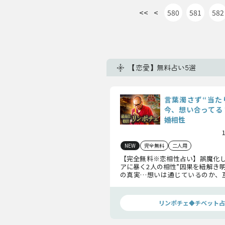
<<
<
580
581
582
【恋愛】無料占い5選
言葉濁さず“当た
今、想い合ってる
婚相性
NEW
完全無料
二人用
【完全無料※恋相性占い】誤魔化し
アに暴く2人の相性”因果を紐解き
の真実…想いは通じているのか、
のようなものか…2人の恋の答えを
い。
リンポチェ◆チベット占