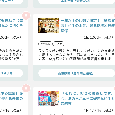
クルカード
上地一美「奇跡の力」
ても無駄？【完
一年以上の片想い限定！【終焉宣
あなたに抱く全
言】相手の本音、巡る転機と最終
関係
1,650円（税込）
1回 1,650円（税込）
完全無料
二人用
それともただの
長く長く想い続けた、苦しい片想い。このまま想
なの？――隠され
い続けるべきなのか？ 諦めるべきなのか？ そ
驚愕霊視”で完全
の苦しい片想いに山倭厭魏が終焉宣言を出しまし
、真実を直視し
ょう！ 相手の本音、巡ってくるこの恋の転機、
そしてこの片想いの恋の相手との最終関係ま
で……すべてお伝えします！
ンはやぶさ
山倭厭魏「運命矯正鑑定」
大本心鑑定】あ
『それは、好きの裏返しです』
が迎える未来の
今、あの人が本当に好きな相手と
恋結末
1,320円（税込）
1回 1,320円（税込）