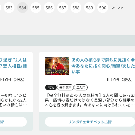
>
>>
583
584
585
586
587
588
589
590
り過ぎ”2人は
あの人の核心まで鮮烈に見抜く◆
？恋人相性/結
今あなたに抱く関心/願望/次した
い事
1回 0円（税込）
1回 0円（税込）
NEW
完全無料
二人用
一切なし“シビ
【完全無料※あの人の気持ち】2人の間にある因
明らかになる2人
果…感情の表だけではなく奥深い部分から相手の
互いの相性はど
本心を読み解きます。今あなたに向けられている関
お確かめくださ
心、内面の欲求、そして次に選択する行動までを
明らかにしましょう。
術
リンポチェ◆チベット占術