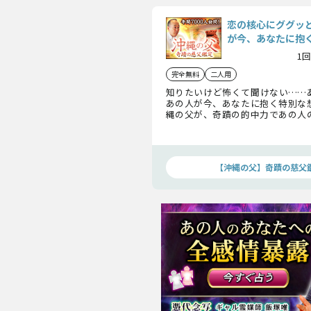
恋の核心にググッ
が今、あなたに抱
1回
完全無料
二人用
知りたいけど怖くて聞けない……
あの人が今、あなたに抱く特別な
縄の父が、奇蹟の的中力であの人
ます！
【沖縄の父】奇蹟の慈父