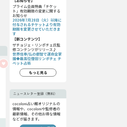
【お知らせ】
プライム会員特典「チケッ
ト」有効期限の変更に関する
お知らせ
2026年7月28日（火）以降に
付与されるチケットより有効
期限を変更させていただきま
す
【新コンテンツ】
ザチョジェ・リンポチェ氏監
修コンテンツがリリース♪
世界信奉/仏の叡智で運命全掌
握◆最高位僧侶リンポチェ チ
ベット占術
もっと見る
ニュースレター登録（無料）
cocoloni占い館オリジナルの
情報や、cocoloniや監修者の
最新情報、その他お得な情報
などが届きます。