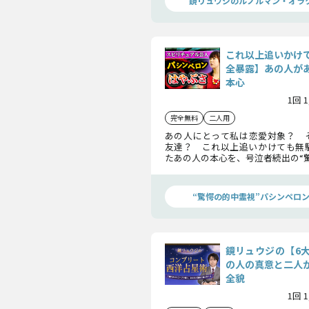
鏡リュウジのルノルマン・オラ
これ以上追いかけ
全暴露】あの人が
本心
1回 
完全無料
二人用
あの人にとって私は恋愛対象？ 
友達？ これ以上追いかけても無駄
たあの人の本心を、号泣者続出の“
暴露します。 さあ、勇気を出して
てください！
“驚愕の的中霊視”パシンペロ
鏡リュウジの【6
の人の真意と二人
全貌
1回 