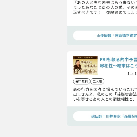
「あの人と歩む未来はもう来ない
まったあなたとあの人の愛。その
正すべきです！ 復縁諦めてしま
鑑定を！
山倭厭魏「運命矯正鑑定
FBIも頼る的中予
縁相性〜結末はこ
1回 
完全無料
二人用
恋の行方を悶々と悩んでいるだけ
出ませんよ。私のこの「荘厳契密法
いを寄せるあの人との宿縁相性と、
の恋の結末まで、はっきりと鑑定い
魂伝師：川井春水「荘厳契