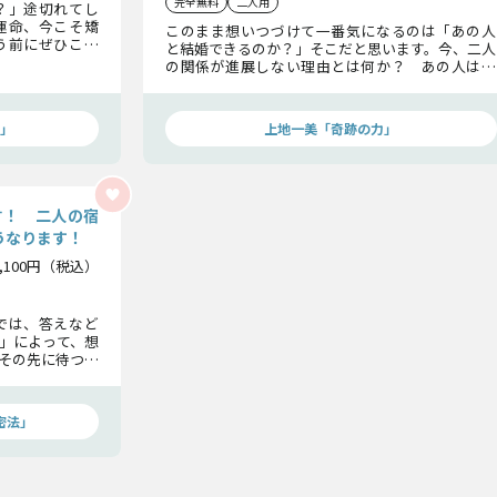
完全無料
二人用
？」途切れてし
運命、今こそ矯
このまま想いつづけて一番気になるのは「あの人
う前にぜひこの
と結婚できるのか？」そこだと思います。今、二人
の関係が進展しない理由とは何か？ あの人はあ
なたをどう思っているのか？ 関係が変わる転機
はいつ訪れるのか？ 奇跡の鑑定士・上地一美が
二人の最終関係まで断言します！
」
上地一美「奇跡の力」
言！ 二人の宿
うなります！
1,100円（税込）
では、答えなど
」によって、想
その先に待つこ
たしましょう。
密法」