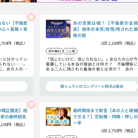
れない【不倫愛
あの言葉は嘘？【不倫愛の全結
本心＋葛藤＋覚
末】相手の本音/覚悟/残された最
後の砦
2,750円（税込）
1回 2,200円（税込）
完全無料
二人用
いと分かってい
「信じたいけど、信じられない。」あなたの心が今
られない……。
葛藤している本当の理由とは何か？ 不倫関係に
に、あの人の本
ある二人に残された最後の砦とは何か？ あの人
この関係への覚
の本音、覚悟、この恋に下す決断、関係変化のタ
撃の結果を、覚
イミングまで、精密な三重円ホロスコープに映る全
てを鏡リュウジがお話しします。
鏡リュウジのコンプリート西洋占星術
命矯正鑑定】相
最終関係まで断言【あの人と結婚
活愛の最終結末
できる？】恋転機・時期・押しの
一手
1,100円（税込）
1回 2,750円（税込）