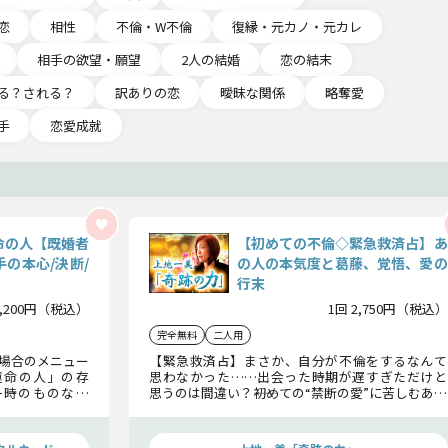
恋
相性
不倫・W不倫
復縁・元カノ・元カレ
相手の欲望・願望
2人の結婚
恋の結末
る？される？
訳ありの恋
曖昧な関係
略奪愛
手
恋愛成就
命の人【既婚者
【初めての不倫◇緊急救済占】あ
の本心/決断/
の人の本気度と葛藤、覚悟、愛の
行末
2,200円（税込）
1回 2,750円（税込）
完全無料
二人用
る場合のメニュー
【緊急救済占】まさか、自分が不倫をするなんて
運命の人」の存
思わなかった……出会った時期が遅すぎただけと
一時のものなの
思うのは間違い？――初めての“禁断の愛”に苦しむあな
を選ぶべきなの
たへ、あの人の今の本心とこの愛の行方を、奇跡
化、出来事、そ
の鑑定士上地一美が全てを隠さずお話しします！
。