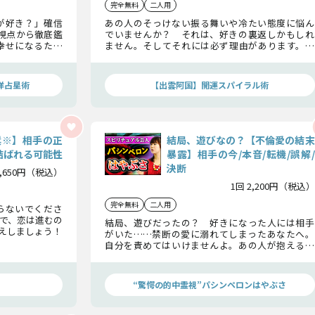
完全無料
二人用
が好き？」確信
あの人のそっけない振る舞いや冷たい態度に悩ん
視点から徹底鑑
でいませんか？ それは、好きの裏返しかもしれ
幸せになるため
ません。そしてそれには必ず理由があります。さ
えします。
あ、あの人の心の奥を覗いてみましょう！ あな
たへの想い、隠している秘密や不安、こ恋の未来
まで具体的に見ていきます。
洋占星術
【出雲阿国】開運スパイラル術
奨※】相手の正
結局、遊びなの？【不倫愛の結末
結ばれる可能性
暴露】相手の今/本音/転機/誤解/
決断
1,650円（税込）
1回 2,200円（税込）
完全無料
二人用
らないでくださ
で、恋は進むの
結局、遊びだったの？ 好きになった人には相手
えしましょう！
がいた……禁断の愛に溺れてしまったあなたへ。
自分を責めてはいけませんよ。あの人が抱える問
題と二人が解いておくべき誤解、この愛の結末ま
で。この愛に待っている二人の運命を全てお伝えし
ます。
“驚愕の的中霊視”パシンペロンはやぶさ