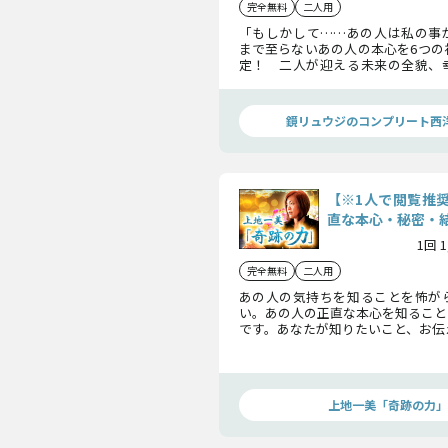
完全無料
二人用
「もしかして……あの人は私の事
まで至らないあの人の本心を6つの
定！ 二人が迎える未来の全貌、
のメッセージまで鏡リュウジがお答
鏡リュウジのコンプリート西
【※1人で閲覧推
直な本心・秘密・
1回 
完全無料
二人用
あの人の気持ちを知ることを怖が
い。あの人の正直な本心を知ること
です。あなたが知りたいこと、お伝
上地一美「奇跡の力」