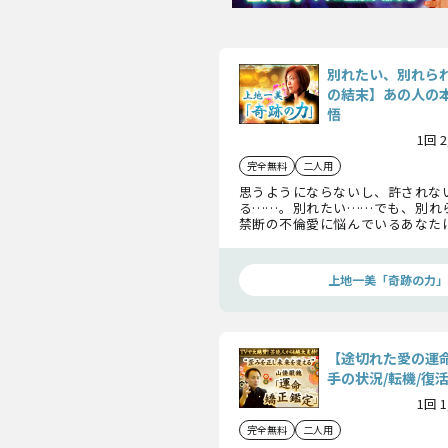
別れたい、別れら
の結末】あの人の
悟
1回 
完全無料
二人用
思うようにならないし、許されな
る……。別れたい……でも、別れ
禁断の不倫愛に悩んでいるあなた
心、葛藤、そして、あの人が決める
悟まで、すべてをお伝えします。衝
悟を持って受け止めて下さい。
上地一美「奇跡の力」
【途切れた愛の運
手の状況/転機/復
1回 
完全無料
二人用