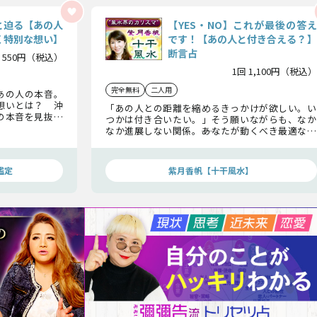
と迫る【あの人
【YES・NO】これが最後の答え
く特別な想い】
です！【あの人と付き合える？】
断言占
 550円（税込）
1回 1,100円（税込）
完全無料
二人用
あの人の本音。
想いとは？ 沖
「あの人との距離を縮めるきっかけが欲しい。い
の本音を見抜き
つかは付き合いたい。」そう願いながらも、なか
なか進展しない関係。――あなたが動くべき最適なタ
イミングはいつなのか？ あなたとあの人は最終
的に付き合えるのか？【YES・NO】はっきり断言
いたします。
鑑定
紫月香帆【十干風水】