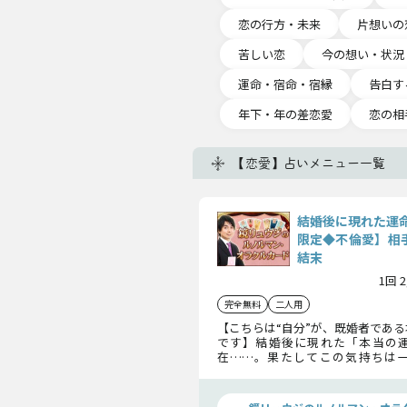
恋の行方・未来
片想いの
苦しい恋
今の想い・状況
運命・宿命・宿縁
告白す
年下・年の差恋愛
恋の相
【恋愛】占いメニュー一覧
結婚後に現れた運
限定◆不倫愛】相手
結末
1回 
完全無料
二人用
【こちらは“自分”が、既婚者であ
です】結婚後に現れた「本当の
在……。果たしてこの気持ちは
か、それとも、その人との未来
か？ これから起こる気持ちの変
の結末まで未来をお見せしましょう