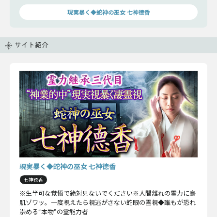
現実暴く◆蛇神の巫女 七神徳香
サイト紹介
現実暴く◆蛇神の巫女 七神徳香
七神徳香
※生半可な覚悟で絶対見ないでください※人間離れの霊力に鳥
肌ゾワッ。一度視えたら視逃がさない蛇眼の霊視◆誰もが恐れ
崇める“本物”の霊能力者