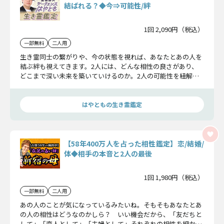
結ばれる？◆今⇒可能性/絆
1回 2,090円（税込）
一部無料
二人用
生き霊同士の繋がりや、今の状態を視れば、あなたとあの人を
結ぶ絆も視えてきます。2人には、どんな相性の良さがあり、
どこまで深い未来を築いていけるのか。2人の可能性を紐解き
ながら、お話ししていきます！
はやともの生き霊鑑定
【58年400万人を占った相性鑑定】恋/結婚/
体◆相手の本音と2人の最後
1回 1,980円（税込）
一部無料
二人用
あの人のことが気になっているみたいね。そもそもあなたとあ
の人の相性はどうなのかしら？ いい機会だから、「友だちと
して」「恋人として」「夫婦として」それぞれの相性を細かい