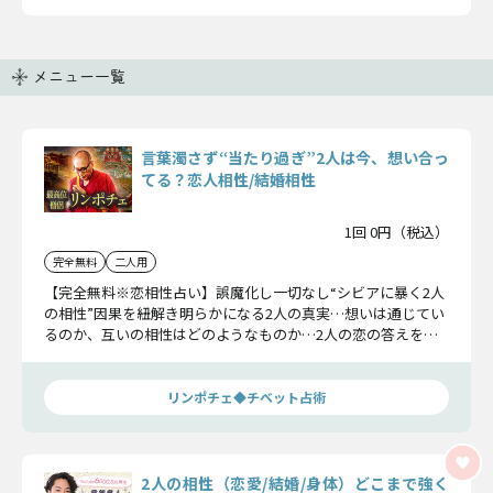
メニュー一覧
言葉濁さず“当たり過ぎ”2人は今、想い合っ
てる？恋人相性/結婚相性
1回 0円（税込）
完全無料
二人用
【完全無料※恋相性占い】誤魔化し一切なし“シビアに暴く2人
の相性”因果を紐解き明らかになる2人の真実…想いは通じてい
るのか、互いの相性はどのようなものか…2人の恋の答えをお
確かめください。
リンポチェ◆チベット占術
2人の相性（恋愛/結婚/身体）どこまで強く