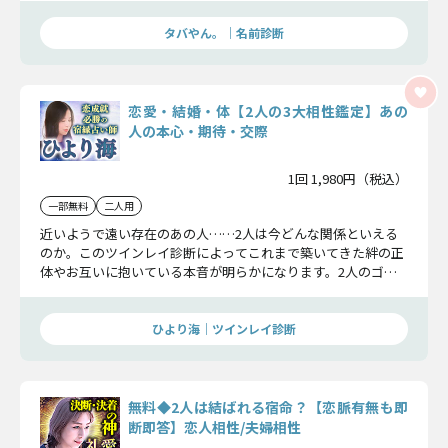
タバやん。｜名前診断
恋愛・結婚・体【2人の3大相性鑑定】あの
人の本心・期待・交際
1回 1,980円（税込）
一部無料
二人用
近いようで遠い存在のあの人……2人は今どんな関係といえる
のか。このツインレイ診断によってこれまで築いてきた絆の正
体やお互いに抱いている本音が明らかになります。2人のゴー
ルはもうそこまで来ているのです。
ひより海｜ツインレイ診断
無料◆2人は結ばれる宿命？【恋脈有無も即
断即答】恋人相性/夫婦相性