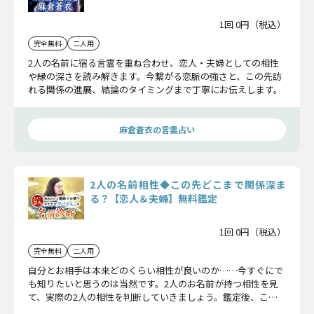
1回 0円（税込）
完全無料
二人用
2人の名前に宿る言霊を重ね合わせ、恋人・夫婦としての相性
や縁の深さを読み解きます。今繋がる恋脈の強さと、この先訪
れる関係の進展、結論のタイミングまで丁寧にお伝えします。
麻倉蒼衣の言霊占い
2人の名前相性◆この先どこまで関係深ま
る？【恋人＆夫婦】無料鑑定
1回 0円（税込）
完全無料
二人用
自分とお相手は本来どのくらい相性が良いのか……今すぐにで
も知りたいと思うのは当然です。2人のお名前が持つ相性を見
て、実際の2人の相性を判断していきましょう。鑑定後、この
恋は成就へと加速し始めますよ。