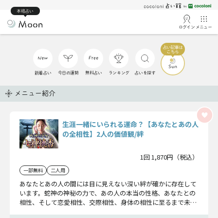
本格占い
ログイン
メニュー
新着占い
今日の運勢
無料占い
ランキング
占いを探す
メニュー紹介
生涯一緒にいられる運命？【あなたとあの人
の全相性】2人の価値観/絆
1回 1,870円（税込）
一部無料
二人用
あなたとあの人の間には目に見えない深い絆が確かに存在して
います。蛇神の神秘の力で、あの人の本当の性格、あなたとの
相性、そして恋愛相性、交際相性、身体の相性に至るまで未来
を完全に霊視します。