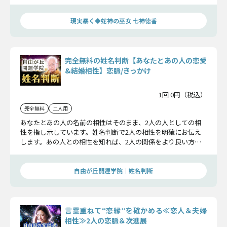
を完全に霊視します。
現実暴く◆蛇神の巫女 七神徳香
完全無料の姓名判断【あなたとあの人の恋愛
&結婚相性】恋脈/きっかけ
1回 0円（税込）
完全無料
二人用
あなたとあの人の名前の相性はそのまま、2人の人としての相
性を指し示しています。姓名判断で2人の相性を明確にお伝え
します。あの人との相性を知れば、2人の関係をより良い方へ
導くことができます。
自由が丘開運学院│姓名判断
言霊重ねて“恋縁”を確かめる≪恋人＆夫婦
相性≫2人の恋脈＆次進展