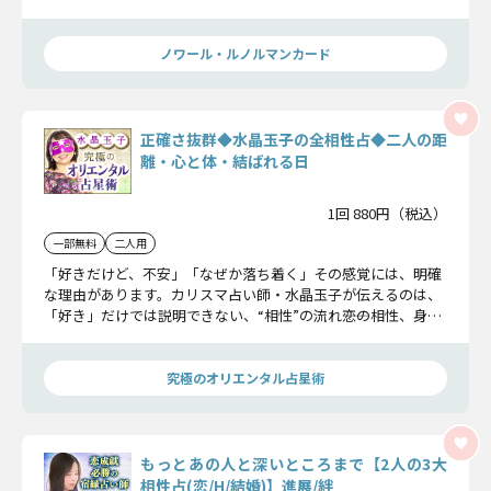
赤裸々かつ鮮明に予言します。
ノワール・ルノルマンカード
正確さ抜群◆水晶玉子の全相性占◆二人の距
離・心と体・結ばれる日
1回 880円（税込）
一部無料
二人用
「好きだけど、不安」「なぜか落ち着く」その感覚には、明確
な理由があります。カリスマ占い師・水晶玉子が伝えるのは、
「好き」だけでは説明できない、“相性”の流れ――恋の相性、身体
の相性、そして夫婦としての相性。二人の魂が共鳴するポイン
トを徹底的に占います。
究極のオリエンタル占星術
もっとあの人と深いところまで【2人の3大
相性占(恋/H/結婚)】進展/絆