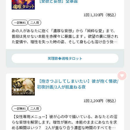
【愛欲と妄想】全暴露
1回 1,320円（税込）
一部無料
二人用
あの人があなたに抱く「濃厚な妄想」から「純粋な愛」まで、
普段は見せない本能を赤裸々に暴露します 。欲望の裏に隠され
た愛情や、理性を失った時の姿、そして身も心も溶け合う快楽
と幸福の頂点をお見せします 。
笑理歌◆魂唯タロット
【抱きつぶしてしまいたい】彼が抱く情欲/
初夜計画/2人が肌重ねる夜
1回 2,200円（税込）
一部無料
二人用
【女性専用メニュー】彼が心の中で描いている、あなたとの淫
らな妄想を解禁します。理性が崩れ、本能のままにあなたを求
める瞬間はいつ？ 2人が重なり合う濃密な時間のすべてを、