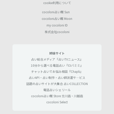
cookie利用について
cocoloni占い館 Sun
cocoloni占い館 Moon
my cocoloni ID
株式会社cocoloni
姉妹サイト
占い総合メディア『占いTVニュース』
10分から選べる電話占い『ロバミミ』
チャット占いでお悩み相談『Chapli』
占いAPI・占い制作・占い師派遣サ―ビス
話題の占いサイトが大集合 占いCOLLECTION
電話占いシェリール
cocoloni占い館 Store 立川店・川越店
cocoloni Select