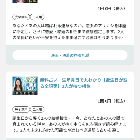
1回 0円（税込）
完全無料
二人用
あなたとあの人は結ばれる運命なのか。恋脈のアリナシを即座
に断定し、さらに恋愛・結婚の相性まで徹底鑑定します。2人
の関係に迷いや不安を抱えたまま過ごす必要はもうありませ
ん。しっかり確かめてください。
決断・決着の神様 礼愛
無料占い｜生年月日で丸わかり【誕生日が語
る全現実】2人が持つ相性
1回 0円（税込）
完全無料
二人用
誕生日から導く2人の結婚相性……今、あなたとあの人の間で
育まれている絆や、あの人が抱く本心を包み隠さず読み解きま
す。2人の未来に向けた可能性や進むべき道筋も占いを通して
お伝えしましょう。