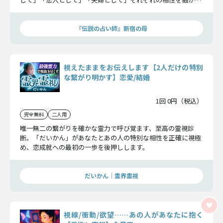
ところまで占ってみましょう。
『伝説の占い師』新宿の母
視えたままをお伝えします【2人だけの特別
な繋がり明かす】恋愛/結婚
1回 0円（税込）
完全無料
二人用
唯一無二の繋がりを確かな霊力で呼び覚ます、至高の霊視診
断。「だいかん」があなたとあの人の特別な相性を正確に視極
め、恋成就への最初の一歩を後押しします。
だいかん｜霊界霊視
視線/衝動/欲望……あの人があなたに抱く